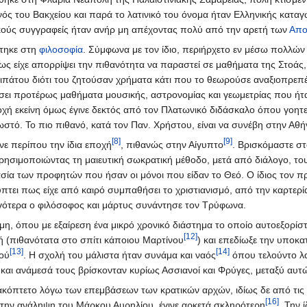
ονός του Βακχείου και παρά το λατινικό του όνομα ήταν Ελληνικής κατα
ικούς συγγραφείς ήταν ανήρ μη απέχοντας πολύ από την αρετή των
Απο
στηκε στη
φιλοσοφία
. Σύμφωνα με τον ίδιο, περιήρχετο εν μέσω πολλώ
ως είχε απορρίψει την πιθανότητα να παραστεί σε μαθήματα της Στοάς, 
ριπάτου διότι του ζητούσαν χρήματα κάτι που το θεωρούσε αναξιοπρεπέ
ήσει προτέρως μαθήματα μουσικής, αστρονομίας και γεωμετρίας που ήτ
ποχή εκείνη όμως έγινε δεκτός από τον Πλατωνικό διδάσκαλο όπου γοητ
στό. Το πιο πιθανό, κατά τον Παν. Χρήστου, είναι να συνέβη στην Αθήν
[8]
[9]
νε περίπου την ίδια εποχή
, πιθανώς στην Αίγυπτο
. Βρισκόμαστε σ
ρησιμοποιώντας τη μαιευτική σωκρατική μέθοδο, μετά από διάλογο, του
σία των προφητών που ήσαν οι μόνοι που είδαν το Θεό. Ο ίδιος τον π
πτει πως είχε από καιρό συμπαθήσει το χριστιανισμό, από την καρτερία
ργότερα ο φιλόσοφος και μάρτυς συνάντησε τον Τρύφωνα.
μη, όπου με εξαίρεση ένα μικρό χρονικό διάστημα το οποίο αυτοεξορίστ
[12]
ή (πιθανότατα στο σπίτι κάποιου Μαρτίνου
) και επεδίωξε την υποκ
[13]
[14]
μού
. Η σχολή του μάλιστα ήταν συνάμα και ναός
όπου τελούντο λα
 και ανάμεσά τους βρίσκονταν κυρίως Ασσιανοί και Φρύγες, μεταξύ αυτ
ιακόπτετο λόγω των επεμβάσεων των κρατικών αρχών, ιδίως δε από τις 
[16]
 την ανάληψη του Μάρκου Αυρηλίου, έγινε αρκετά σκληρότερη
. Την 