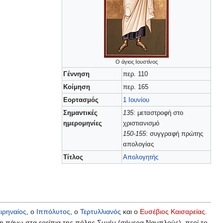
Ο άγιος Ιουστίνος
Γέννηση
περ. 110
Κοίμηση
περ. 165
Εορτασμός
1 Ιουνίου
Σημαντικές
135
: μεταστροφή στο
ημερομηνίες
χριστιανισμό
150-155
: συγγραφή πρώτης
απολογίας
Τίτλος
Απολογητής
ιρηναίος
, ο
Ιππόλυτος
, ο
Τερτυλλιανός
και ο
Ευσέβιος Καισαρείας
.
η πάνω στα ερείπια της πόλης Συχέμ (σήμερα Ναμπλούς), περί το