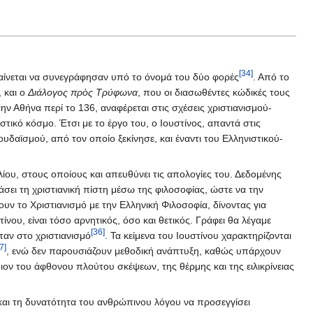
[34]
αίνεται να συνεγράφησαν υπό το όνομά του δύο φορές
. Από το
, και ο
Διάλογος πρὸς Τρύφωνα
, που οι διασωθέντες κώδικές τους
ν Αθήνα περί το 136, αναφέρεται στις σχέσεις χριστιανισμού-
τικό κόσμο. Έτσι με το έργο του, ο Ιουστίνος, απαντά στις
υδαϊσμού, από τον οποίο ξεκίνησε, και έναντι του Ελληνιστικού-
ου, στους οποίους και απευθύνει τις απολογίες του. Δεδομένης
σει τη χριστιανική πίστη μέσω της φιλοσοφίας, ώστε να την
ουν το Χριστιανισμό με την Ελληνική Φιλοσοφία, δίνοντας για
ου, είναι τόσο αρνητικός, όσο και θετικός. Γράφει θα λέγαμε
[36]
ταν στο χριστιανισμό
. Τα κείμενα του Ιουστίνου χαρακτηρίζονται
7]
, ενώ δεν παρουσιάζουν μεθοδική ανάπτυξη, καθώς υπάρχουν
ιον του άφθονου πλούτου σκέψεων, της θέρμης και της ειλικρίνειας
και τη δυνατότητα του ανθρώπινου λόγου να προσεγγίσει