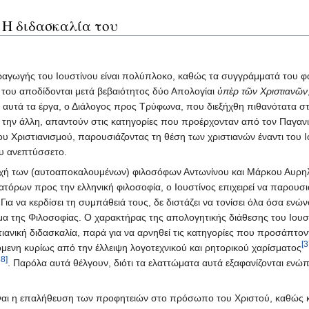
 Η διδασκαλία του
αγωγής του Ιουστίνου είναι πολύπλοκο, καθώς τα συγγράμματά του φ
του αποδίδονται μετά βεβαιότητος δύο Απολογίαι
ὑπὲρ τῶν Χριστιανῶν
 αυτά τα έργα, ο Διάλογος προς Τρύφωνα, που διεξήχθη πιθανότατα στη
 την άλλη, απαντούν στις κατηγορίες που προέρχονταν από τον Παγανισ
υ Χριστιανισμού, παρουσιάζοντας τη θέση των χριστιανών έναντι του Ιο
ου ανεπτύσσετο.
οχή των (αυτοαποκαλουμένων) φιλοσόφων Αντωνίνου και Μάρκου Αυρηλί
τόρων προς την ελληνική φιλοσοφία, ο Ιουστίνος επιχειρεί να παρουσιά
ια να κερδίσει τη συμπάθειά τους, δε διστάζει να τονίσει όλα όσα ενών
 της Φιλοσοφίας. Ο χαρακτήρας της απολογητικής διάθεσης του Ιουστίν
τιανική διδασκαλία, παρά για να αρνηθεί τις κατηγορίες που προσάπτον
[3
μενη κυρίως από την έλλειψη λογοτεχνικού και ρητορικού χαρίσματος
38]
. Παρόλα αυτά θέλγουν, διότι τα ελαττώματα αυτά εξαφανίζονται ενώπ
 είναι η επαλήθευση των προφητειών στο πρόσωπο του Χριστού, καθώς 