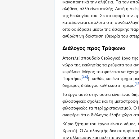
ικανοποιητικά την αλήθεια. Για τον απ
αλήθεια, αλλά είναι ατελής. Αυτή η σκ
της θεολογίας του. Σε ότι αφορά την π
καταξιώνεται απόλυτα στη συνδιαλλαγή
οποίος έδρασε μέσω της άσαρκης παρο
ανθρώπινη διάσταση (θεωρία του σπερ
Διάλογος προς Τρύφωνα
Αποτελεί σπουδαίο θεολογικό έργο της
χώρο της εκκλησίας τα ρεύματα του αντ
κεφάλαια. Μέρος του φαίνεται να έχει χα
[44]
Πομπήιος
), καθώς και ένα τμήμα με
[4
διήμερος διάλογος καθ έκαστη ημέρα
Το έργο αυτό στην ουσία είναι ένας διή
φιλοσοφικές σχολές και τη μεταστροφή
φιλοσοφικώς τα περί χριστιανισμού. Ο
αναφέρει ότι ο διάλογος έλαβε χώρα σ
Κύριο ζήτημα του έργου είναι ο νόμος
Χριστό). Ο Απολογητής δεν απορρίπτε
την αλλοίωσαν και μάλιστα αγνόησαν τ