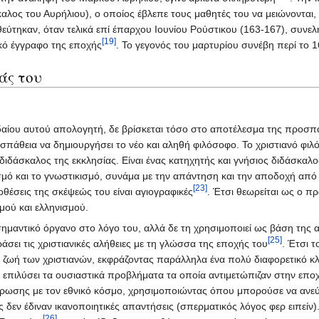
λος του Αυρήλιου), ο οποίος έβλεπε τους μαθητές του να μειώνονται, 
θεύτηκαν, όταν τελικά επί έπαρχου Ιουνίου Ρούστικου (163-167), συνε
[19]
ικό έγγραφο της εποχής
. Το γεγονός του μαρτυρίου συνέβη περί το 
άς του
αίου αυτού απολογητή, δε βρίσκεται τόσο στο αποτέλεσμα της προσπά
σπάθεια να δημιουργήσει το νέο και αληθή φιλόσοφο. Το χριστιανό φι
 διδάσκαλος της εκκλησίας. Είναι ένας κατηχητής και γνήσιος διδάσκα
μό και το γνωστικισμό, συνάμα με την απάντηση και την αποδοχή από
[23]
οθέσεις της σκέψεώς του είναι αγιογραφικές
. Έτσι θεωρείται ως ο π
μού και ελληνισμού.
σημαντικό όργανο στο λόγο του, αλλά δε τη χρησιμοποιεί ως βάση της 
[25]
σει τις χριστιανικές αλήθειες με τη γλώσσα της εποχής του
. Έτσι 
ή ζωή των χριστιανών, εκφράζοντας παράλληλα ένα πολύ διαφορετικό κλ
επιλύσει τα ουσιαστικά προβλήματα τα οποία αντιμετώπιζαν στην εποχή 
ρωσης με τον εθνικό κόσμο, χρησιμοποιώντας όπου μπορούσε να ανεύρ
ς δεν έδιναν ικανοποιητικές απαντήσεις (σπερματικός λόγος φερ ειπείν
[26]