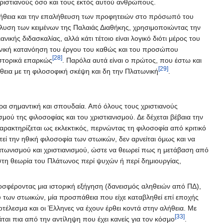
χριστιανούς όσο και τους εκτός αυτού ανθρώπους.
αλήθεια και την επαλήθευση των προφητειών στο πρόσωπό του
άλυση των κειμένων της Παλαιάς Διαθήκης, χρησιμοποιώντας την
ανικής διδασκαλίας, αλλά κάτι τέτοιο είναι λογικό διότι μέρος του
μονική κατανόηση του έργου του καθώς και του προσώπου
[28]
ιστορικά επαρκώς
. Παρόλα αυτά είναι ο πρώτος, που έστω και
[29]
ήθεια με τη φιλοσοφική σκέψη και δη την Πλατωνική
.
τερα σημαντική και σπουδαία. Από όλους τους χριστιανούς
ού της φιλοσοφίας και του χριστιανισμού. Δε δέχεται βέβαια την
 χαρακτηρίζεται ως εκλεκτικός, περνώντας τη φιλοσοφία από κριτικό
τεί την ηθική φιλοσοφία των στωικών, δεν αρνείται όμως και να
 Πλατωνισμού και χριστιανισμού, ώστε να θεωρεί πως η μετάβαση από
 στη θεωρία του Πλάτωνος περί ψυχών ή περί δημιουργίας,
ροσφέροντας μια ιστορική εξήγηση (δανεισμός αληθειών από ΠΔ),
ου των στωικών, μία προσπάθεια που είχε καταβληθεί επί εποχής
οτέλεσμα και οι Έλληνες να έχουν έρθει κοντά στην αλήθεια. Με
[33]
αι πια από την αντίληψη που έχει κανείς για τον κόσμο
.