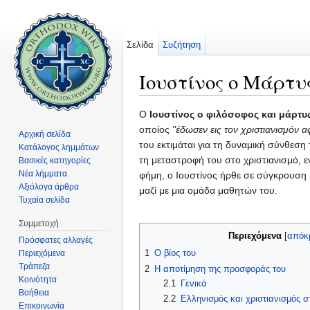
Σελίδα
Συζήτηση
Ιουστίνος ο Μάρτυ
Μετάβαση σε:
πλοήγηση
,
αναζήτηση
Ο
Ιουστίνος ο φιλόσοφος και μάρτυ
οποίος
"έδωσεν εις τον χριστιανισμόν
Αρχική σελίδα
του εκτιμάται για τη δυναμική σύνθεση
Κατάλογος λημμάτων
τη μεταστροφή του στο χριστιανισμό, 
Βασικές κατηγορίες
Νέα λήμματα
φήμη, ο Ιουστίνος ήρθε σε σύγκρουση 
Αξιόλογα άρθρα
μαζί με μια ομάδα μαθητών του.
Τυχαία σελίδα
Συμμετοχή
Περιεχόμενα
[
απόκ
Πρόσφατες αλλαγές
1
Ο βίος του
Περιεχόμενα
Τράπεζα
2
Η αποτίμηση της προσφοράς του
Κοινότητα
2.1
Γενικά
Βοήθεια
2.2
Ελληνισμός και χριστιανισμός σ
Επικοινωνία