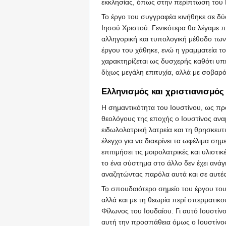
εκκλησίας, όπως στην περίπτωση του 
Το έργο του συγγραφέα κινήθηκε σε δ
Ιησού Χριστού. Γενικότερα θα λέγαμε 
αλληγορική και τυπολογική μέθοδο των
έργου του χάθηκε, ενώ η γραμματεία τ
χαρακτηρίζεται ως δυσχερής καθότι υ
δίχως μεγάλη επιτυχία, αλλά με σοβαρό
Ελληνισμός και χριστιανισμός
Η σημαντικότητα του Ιουστίνου, ως προ
θεολόγους της εποχής ο Ιουστίνος ανα
ειδωλολατρική λατρεία και τη θρησκευ
έλεγχο για να διακρίνει τα ωφέλιμα σημ
επιτιμήσει τις μοιρολατρικές και υλιστ
το ένα σύστημα στο άλλο δεν έχει ανά
αναζητώντας παρόλα αυτά και σε αυτές
Το σπουδαιότερο σημείο του έργου του,
αλλά και με τη θεωρία περί σπερματικο
Φίλωνος του Ιουδαίου. Γι αυτό Ιουστίνο
αυτή την προσπάθεια όμως ο Ιουστίνος 