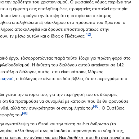
ια την ορθότητα του χριστιανισμού. Ο μωσαϊκός νόμος περιέχει την
ή που η έμφαση στις επαληθευμένες προφητείες αποτελεί αφετηρία
 Ιουστίνου προάγει την άποψη ότι η ιστορία και ο κόσμος
η αλήθεια επαληθεύεται εξ ολοκλήρου στο πρόσωπο του Χριστού, ο
ε πλήρως αποκαλυφθεί και δρούσε αποσπασματικώς στην
[42]
υν, εν μέσω αυτών και ο ίδιος ο Πλάτωνας
.
υδαϊκό έργο, εξισορροπώντας παρά ταύτα έξοχα για πρώτη φορά στο
φιλοϊουδαϊσμού. Η έκθεση του διαλόγου αυτού εκτείνεται σε 142
στάλη ο διάλογος αυτός, που είναι κάποιος Μάρκος
σκηνού
, ο διάλογος εκτείνετο σε δύο βιβλία, όπου περιεγράφετο ο
διηγείται την ιστορία του, για την περιήγησή του σε διάφορες
υ ότι θα προτιμούσε να συνομιλεί με κάποιον που δε θα φρονούσε
[46]
νθεί, αλλά τον συγκράτησαν οι συνομιλητές του
. Ο Ευσέβιος
[48]
ναφοράς του
.
ην εγκατάλειψη του Θεού και την πίστη σε ένα άνθρωπο (το
κονομίας, αλλά θεωρεί πως οι Ιουδαίοι παρανόησαν το νόημά της,
η επέφερε την ανάγκη για μια Νέα Διαθήκη, που θα έχει παγκόσμιο