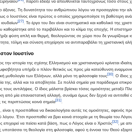
Ειρηναίου
, παρότι έδειξε να απευθύνεται ταυτοχρόνως τόσο στους 
ύο άξονες. Τη δυνατότητα του ανθρώπινου λόγου να προσεγγίσει την 
πως ο Ιουστίνος είναι πρώτος ο οποίος χρησιμοποίησε τη βαθύτερη αν
[27]
 ιουδαίων
. Το έργο του δεν είναι συστηματικό και καθολικό της χριστι
ου καθορίστηκε από το περιβάλλον και το κλίμα της εποχής. Η επιστη
πήρξε φύση απλή και θερμή, θεολογώντας σε χώρο που δε γνωρίζουμε 
τητα, τόλμη και σύνεση επιχείρησε να αντιπαραβάλει τη χριστιανική αλ
 στον Ιουστίνο
ς την ιστορία της σχέσης Ελληνισμού και χριστιανισμού κρίνεται ιδιαί
μφισβήτητα υπήρξε ο πλέον θετικός ως προς μία κατεύθυνση εναρμονισμ
[30]
τική μυθολογία των Ελλήνων, αλλά μόνο τη φιλοσοφία τους
. Ο ίδιος
εία της, αλλά και τα αποβλητέα. Σε πολλά σημεία για παράδειγμα επικρο
ικές τους αντιλήψεις. Ο ίδιος μάλιστα βρίσκει τόσες ομοιότητες μεταξύ
γκη από μία επαναστατική αλλαγή, συνάμα όμως δεν ξεχνά να αντιτεθεί
[31]
 τις περιπτώσεις κοινά σημεία
.
 είναι η προσπάθεια να δικαιολογήσει αυτές τις ομοιότητες, αφενός π
ύ λόγου. Έτσι προσπαθεί να βρει κοινά στοιχεία με τη θεωρία του Λόγ
[32]
ς επιχειρεί να πείσει κατά βάση, πως ο Λόγος είναι ο Χριστός
, με απ
υποτάσσει τη θεολογία στη φιλοσοφία, αφού η έννοια του Θεού εξαρτάτ