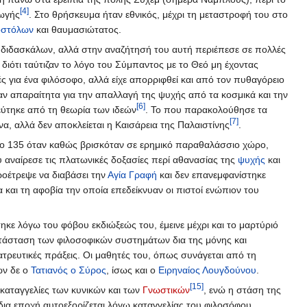
[4]
γωγής
. Στο θρήσκευμα ήταν εθνικός, μέχρι τη μεταστροφή του στο
στόλων
και θαυμασιώτατος.
ν διδασκάλων, αλλά στην αναζήτησή του αυτή περιέπεσε σε πολλές
διότι ταύτιζαν το λόγο του Σύμπαντος με το Θεό μη έχοντας
ς για ένα φιλόσοφο, αλλά είχε απορριφθεί και από τον πυθαγόρειο
αν απαραίτητα για την απαλλαγή της ψυχής από τα κοσμικά και την
[6]
εύτηκε από τη θεωρία των ιδεών
. Το που παρακολούθησε τα
[7]
α, αλλά δεν αποκλείεται η Καισάρεια της Παλαιστίνης
.
το 135 όταν καθώς βρισκόταν σε ερημικό παραθαλάσσιο χώρο,
 αναίρεσε τις πλατωνικές δοξασίες περί αθανασίας της
ψυχής
και
ροέτρεψε να διαβάσει την
Αγία Γραφή
και δεν επανεμφανίστηκε
 και τη αφοβία την οποία επεδείκνυαν οι πιστοί ενώπιον του
ηκε λόγω του φόβου εκδιώξεώς του, έμεινε μέχρι και το μαρτύριό
ατάσταση των φιλοσοφικών συστημάτων δια της μόνης και
τρευτικές πράξεις. Οι μαθητές του, όπως συνάγεται από τη
ών δε ο
Τατιανός ο Σύρος
, ίσως και ο
Ειρηναίος Λουγδούνου
.
[15]
καταγγελίες των κυνικών και των
Γνωστικών
, ενώ η στάση της
ίδια εποχή αυτοεξορίζεται λόγω καταγγελίας του φιλοσόφου