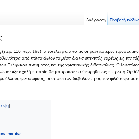
Ανάγνωση
Προβολή κώδικ
ς
ς
(περ. 110-περ. 165), αποτελεί μία από τις σημαντικότερες προσωπικό
 αφθωνότερα από πάντα άλλον τα μέσα δια να επεκταθή ευρέως εις τας τ
 του Ελληνικού πνεύματος και της χριστιανικής διδασκαλίας. Ο Ιουστίν
ενώ άνοιξε σχολή η οποία θα μπορούσε να θεωρηθεί ως η πρώτη Ορθόδ
με άλλους φιλοσόφους, οι οποίοι τον διέβαλαν προς τον φιλόσοφο-αυ
ρυψη
]
τον Ιουστίνο