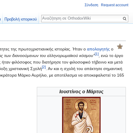
Σύνδεση
Request account
Αναζήτηση
α
Προβολή ιστορικού
τητες της πρωτοχριστιανικής ιστορίας. Ήταν ο
απολογητής
ο
[1]
άξις των διανοούμενων του ελληνορωμαϊκού κόσμου"
, ενώ το έργο
ος ήταν φιλόσοφος που διατήρησε τον φιλοσοφικό τήβεννο και μετά
[2]
οξη χριστιανική Σχολή
. Αν και η σχολή του απέκτησε σημαντική
τοκράτορα Μάρκο Αυρήλιο, με αποτέλεσμα να αποκεφαλιστεί το 165
Ιουστίνος ο Μάρτυς