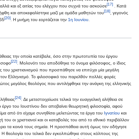
[17]
αλλά και εξ αιτίας του ελέγχου που συχνά του ασκούσε
. Κατά
[18]
λήφθη και αποκεφαλίστηκε μαζί με ομάδα μαθητών του
, γεγονός
[20]
165
. Η μνήμη του εορτάζεται την
1η Ιουνίου
.
θειας την οποία κατέβαλε, όσο στην πρωτοτυπία του έργου
[22]
λόσοφο
. Μολονότι του αποδόθηκε το όνομα φιλόσοφος, ο ίδιος
λος του χριστιανισμού που προσπάθησε να επιτύχει μία μεγάλη
 τον Ελληνισμό. Το φιλοσοφικό του παρελθόν πολλές φορές
ρώτος μεγάλος θεολόγος που αντιλήφθηκε την ανάγκη της ελληνικής
[24]
αλήθειας
. Δε μετεστοιχείωσε τελικά την ευαγγελική αλήθεια σε
το έργο του Ιουστίνου δεν αποβαίνει θεωρητική φιλοσοφία, αφού
ίμα από ότι είχαμε συνηθίσει μελετώντας τα έργα του
Ιγνατίου
και
του οι χριστιανοί και οι καταβολές του από το εθνικό περιβάλλον
ει τα κοινά τους σημεία. Η προσπάθεια αυτή όμως τον οδήγησε
). Η θεολογία του τελικά δεν εγκολπώθηκε στους κόλπους της