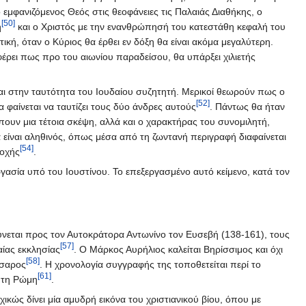
εμφανιζόμενος Θεός στις θεοφάνειες τις Παλαιάς Διαθήκης, ο
[50]
η
και ο Χριστός με την ενανθρώπησή του κατεστάθη κεφαλή του
ική, όταν ο Κύριος θα έρθει εν δόξη θα είναι ακόμα μεγαλύτερη.
φέρει πως προ του αιωνίου παραδείσου, θα υπάρξει χιλιετής
ται στην ταυτότητα του Ιουδαίου συζητητή. Μερικοί θεωρούν πως ο
[52]
φαίνεται να ταυτίζει τους δύο άνδρες αυτούς
. Πάντως θα ήταν
πουν μια τέτοια σκέψη, αλλά και ο χαρακτήρας του συνομιλητή,
 είναι αληθινός, όπως μέσα από τη ζωντανή περιγραφή διαφαίνεται
[54]
νοχής
.
ργασία υπό του Ιουστίνου. Το επεξεργασμένο αυτό κείμενο, κατά τον
ύνεται προς τον Αυτοκράτορα Αντωνίνο τον Ευσεβή (138-161), τους
[57]
αίας εκκλησίας
. Ο Μάρκος Αυρήλιος καλείται Βηρίσσιμος και όχι
[58]
ίσαρος
. Η χρονολογία συγγραφής της τοποθετείται περί το
[61]
 τη Ρώμη
.
κώς δίνει μία αμυδρή εικόνα του χριστιανικού βίου, όπου με