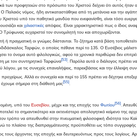
κά των προφητειών στο πρόσωπο του Χριστού δείχνει ότι αυτός ήταν ο 
 Ο Παλαιός νόμος, ήδη αντικαταστάθηκε από τη μετάνοια και την αγάπ
υ Χριστού υπό τον παθητικό μανδύα που ενεφανίσθη, είναι τόσο ευεργετ
ουσιάζει και
χιλιαστικές
απόψεις. Είναι χαρακτηριστικό πως ο ίδιος ανα
 Ο Τρύφωνας ευχαριστεί τον συνομιλητή του και αποχωρίζονται.
τή ή πραγματική οι γνώμες διίστανται. Το ζήτημα κατά βάση τοποθετεί
διδάσκαλος Ταρφών, ο οποίος πέθανε περί το 135. Ο Ευσέβιος μάλιστα 
ήσει το όνομα αυτό φιλολογικώς, αφού τα χρονικά περιθώρια δεν επιτρέ
[53]
έση με τον συντηρητικό Ταρφώνα
. Παρόλα αυτά ο διάλογος πρέπει να
 λόγου, με τις συνεχείς επαναλήψεις, παρεκβάσεις και την έλλειψη συ
προχείρως. Αλλά εν συνεχεία και περί το 155 πρέπει να δέχτηκε επεξε
[55]
υ έχουμε σήμερα στη διάθεσή μας
.
[56]
δομένη, υπό του
Ευσεβίου
, μέχρι και της εποχής του
Φωτίου
. Απευθ
αποτελεί το σημαντικότερο και εκτενέστερο απολογητικό κείμενο της αρχ
ον τρόπο να απευθυνθεί στην πνευματική φιλοσοφική ιδιότητα του Κα
ενώ το πλαίσιο της διαπραγμάτευσης προϋποθέτει ως τόπο συγγραφής
 τους άρχοντες της εποχής και δευτερευόντως προς τους λογίους. Αρχι