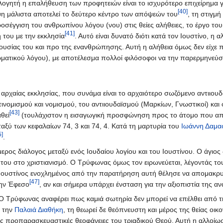
ολογητή η επαλήθευση των προφητειών είναι το ισχυρότερο επιχείρημα γ
[40]
έψη μάλιστα αποτελεί το δεύτερο κέντρο των απόψεών του
, τη στιγμ
ροσέγγιση του ανθρωπίνου λόγου (νου) στις θείες αλήθειες, το έργο του
[41]
 του με την εκκλησία
. Αυτό είναι δυνατό διότι κατά τον Ιουστίνο, 
υσίας του και προ της ενανθρώπησης. Αυτή η αλήθεια όμως δεν είχ
ματικού λόγου), με αποτέλεσμα πολλοί φιλόσοφοι να την παρερμηνεύσο
 αρχαίας εκκλησίας, που συνάμα είναι το αρχαιότερο σωζόμενο αντιιο
ινομισμού και νομισμού, του αντιιουδαϊσμού (Μαρκίων, Γνωστικοί) και 
[43]
θεί
(τουλάχιστον η εισαγωγική προσφώνηση προς το άτομο που απε
ταξύ των κεφαλαίων 74, 3 και 74, 4. Κατά τη μαρτυρία του
Ιωάννη Δαμα
5]
.
μερος διάλογος μεταξύ ενός Ιουδαίου λογίου και του Ιουστίνου. Ο άγιος 
 του στο χριστιανισμό. Ο Τρύφωνας όμως τον ειρωνεύεται, λέγοντάς το
 Ιουστίνος ενοχλημένος από την παρατήρηση αυτή θέλησε να απομακρυ
[47]
την Έφεσο
, αν και σήμερα υπάρχει ένσταση για την αξιοπιστία της α
. Ο Τρύφωνας αναφέρει πως καμιά σωτηρία δεν μπορεί να επέλθει από τ
ι την
Παλαιά Διαθήκη
, τη θεωρεί δε θεόπνευστη και μέρος της θείας οι
ις προπαρασκευαστικές θεοφάνειες του τριαδικού Θεού. Αυτή η αλλοίωσ