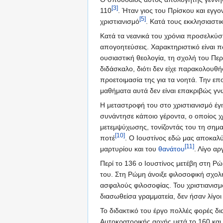
[3]
110
. Ήταν γιος του Πρίσκου και εγγ
[5]
χριστιανισμό
. Κατά τους εκκλησιαστ
Κατά τα νεανικά του χρόνια προσελκύ
απογοητεύσεις. Χαρακτηριστικό είναι π
ουσιαστική θεολογία, τη σχολή του Πε
διδάσκαλο, διότι δεν είχε παρακολουθ
προετοιμασία της για τα νοητά. Την ε
μαθήματα αυτά δεν είναι επακριβώς γνω
Η μεταστροφή του στο χριστιανισμό έγι
συνάντησε κάποιο γέροντα, ο οποίος χ
μετεμψύχωσης, τονίζοντάς του τη σημα
[10]
ποτέ
. Ο Ιουστίνος εδώ μας αποκαλύ
[11]
μαρτυρίου και του
θανάτου
. Λίγο α
Περί το 136 ο Ιουστίνος μετέβη στη Ρώ
του. Στη Ρώμη άνοιξε φιλοσοφική σχολ
ασφαλούς φιλοσοφίας. Του χριστιανισ
διασωθείσα γραμματεία, δεν ήσαν λίγοι
Το διδακτικό του έργο πολλές φορές δ
Αυτοκρατορικής αρχής μετά το 160 και