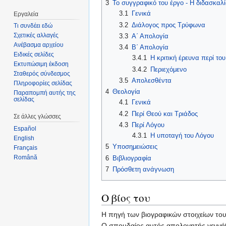
3
Το συγγραφικό του έργο - Η διδασκαλί
3.1
Γενικά
Εργαλεία
3.2
Διάλογος προς Τρύφωνα
Τι συνδέει εδώ
Σχετικές αλλαγές
3.3
Α΄ Απολογία
Ανέβασμα αρχείου
3.4
Β΄ Απολογία
Ειδικές σελίδες
3.4.1
Η κριτική έρευνα περί το
Εκτυπώσιμη έκδοση
3.4.2
Περιεχόμενο
Σταθερός σύνδεσμος
3.5
Απολεσθέντα
Πληροφορίες σελίδας
4
Θεολογία
Παραπομπή αυτής της
σελίδας
4.1
Γενικά
4.2
Περί Θεού και Τριάδος
Σε άλλες γλώσσες
4.3
Περί Λόγου
Español
4.3.1
Η υποταγή του Λόγου
English
5
Υποσημειώσεις
Français
Română
6
Βιβλιογραφία
7
Πρόσθετη ανάγνωση
Ο βίος του
Η πηγή των βιογραφικών στοιχείων του 
Ο σπουδαίος αυτός απολογητής γεννήθ