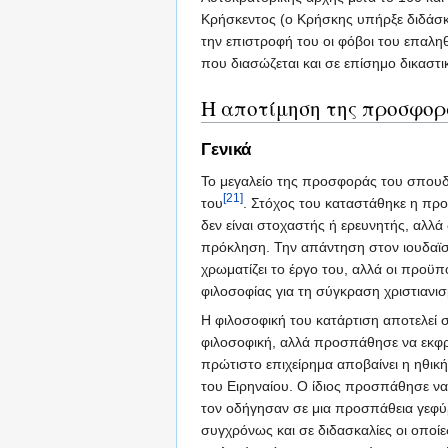
Κρήσκεντος (ο Κρήσκης υπήρξε διδάσκα
την επιστροφή του οι φόβοι του επαλη
που διασώζεται και σε επίσημο δικαστ
Η αποτίμηση της προσφορ
Γενικά
Το μεγαλείο της προσφοράς του σπουδ
[21]
του
. Στόχος του καταστάθηκε η προ
δεν είναι στοχαστής ή ερευνητής, αλλά
πρόκληση. Την απάντηση στον ιουδαϊσ
χρωματίζει το έργο του, αλλά οι προϋπ
φιλοσοφίας για τη σύγκραση χριστιανισ
Η φιλοσοφική του κατάρτιση αποτελεί 
φιλοσοφική, αλλά προσπάθησε να εκφρά
πρώτιστο επιχείρημα αποβαίνει η ηθικ
του Ειρηναίου. Ο ίδιος προσπάθησε να 
τον οδήγησαν σε μια προσπάθεια γεφύ
συγχρόνως και σε διδασκαλίες οι οποίε