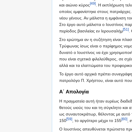
[49]
και αιώνιο κύρος
. Η εκπλήρωση τελι
οποίος εμφανίστηκε στους πατριάρχες.
νέου γένους. Αν μάλιστα η εμφάνιση το
Στο έργο αυτό μάλιστα ο Ιουστίνος παρ
[51]
περίοδος βασιλείας εν Ιερουσαλήμ
.
Στο ερώτημα αν η συζήτηση είναι πλασ
Τρύφωνας ίσως είναι ο περίφημος νομο
δυνατό ο Ιουστίνος να έχει χρησιμοποι
που είναι σχετικά φιλελεύθερος, σε σχ
αλλά και τα ελαττώματα του προφορικού
Το έργο αυτό αρχικά πρέπει συνεγράφη 
πατρολόγο Π. Χρήστου, είναι αυτό πο
Α΄ Απολογία
Η πραγματεία αυτή ήταν ευρέως διαδε
θετούς υιούς του και τη σύγκλητο και 
ως συναυτοκράτωρ, θέλοντας με αυτό τ
[59]
[60]
150
, το αργότερο μέχρι το 155
, 
Ο Ιουστίνος απευθύνεται πρώτιστα προς