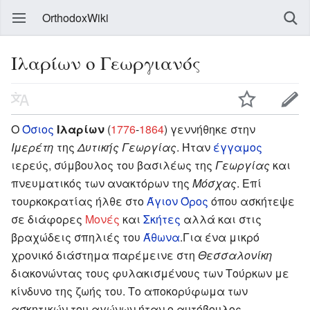
OrthodoxWiki
Ιλαρίων ο Γεωργιανός
Ο
Όσιος
Ιλαρίων
(
1776
-
1864
) γεννήθηκε στην
Ιμερέτη
της
Δυτικής Γεωργίας
. Ήταν
έγγαμος
ιερεύς, σύμβουλος του βασιλέως της
Γεωργίας
και
πνευματικός των ανακτόρων της
Μόσχας
. Επί
τουρκοκρατίας ήλθε στο
Άγιον Όρος
όπου ασκήτεψε
σε διάφορες
Μονές
και
Σκήτες
αλλά και στις
βραχώδεις σπηλιές του
Άθωνα
.Για ένα μικρό
χρονικό διάστημα παρέμεινε στη
Θεσσαλονίκη
διακονώντας τους φυλακισμένους των Τούρκων με
κίνδυνο της ζωής του. Το αποκορύφωμα των
ασκητικών του αγώνων ήταν ο αυτόβουλος