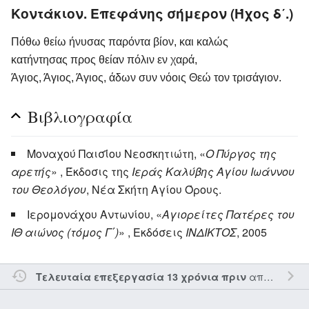
Κοντάκιον. Επεφάνης σήμερον (Ήχος δ΄.)
Πόθω θείω ήνυσας παρόντα βίον, και καλώς
κατήντησας προς θείαν πόλιν εν χαρά,
Άγιος, Άγιος, Άγιος, άδων συν νόοις Θεώ τον τρισάγιον.
Βιβλιογραφία
Μοναχού Παισΐου Νεοσκητιώτη, «
Ο Πύργος της
αρετής
» , Έκδοσις της
Ιεράς Καλύβης Αγίου Ιωάννου
του Θεολόγου
, Νέα Σκήτη Αγίου Όρους.
Ιερομονάχου Αντωνίου, «
Αγιορείτες Πατέρες του
ΙΘ αιώνος (τόμος Γ΄)
» , Εκδόσεις
ΙΝΔΙΚΤΟΣ
, 2005
από τον την
Τελευταία επεξεργασία 13 χρόνια πριν