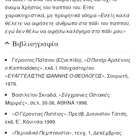
όνομα Χρήστος του παππού του. Είπε
χαρακτηριστικά, με προφητικό νόημα «
Εσείς καλά
θέλετε να αφήσετε άνθρωπο στο πόδι του παππού,
εγώ δεν θέλω να αφήσω καλόγηρο στο πόδι μου;
»
Βιβλιογραφία
Γέροντος Παΐσιου (Εζνεπίδη), «
Ο Πατήρ Αρσένιος
ο Καππαδόκης
», εκδ. Ι. Ησυχαστηρίου
«
ΕΥΑΓΓΕΛΙΣΤΗΣ ΙΩΑΝΝΗΣ Ο ΘΕΟΛΟΓΟΣ
», Σουρωτή,
1979.
Βασιλείου Σκιαδά, «
Σύγχρονες Οσιακές
Μορφές
», σελ. 30-36, ΑΘΗΝΑ 1996.
«
Ο Γέροντας Παϊσιος
», Πρεσβ. Διονυσίου Τάτση,
εκδ. Ε΄, Κόνιτσα 1999.
«
Περιοδικό Πεμπτουσία
», τευχ. 1, Δεκέμβριος