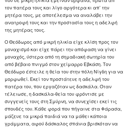
που σε μικρή ηλικία έμειναν ορφανά, πρώτα απ’
τον πατέρα τους και λίγο αργότερα κι απ’ την
μητέρα τους, με αποτέλεσμα να αναλάβει την
ανατροφή τους και την προστασία τους η αδελφή
της μητέρας τους.
Ο Θεόδωρος από μικρή ηλικία είχε κλίση προς τον
μοναχισμό και είχε πάρει την απόφαση να γίνει
μοναχός, ύστερα από τη σημαδιακή σωτηρία του
από βέβαιο πνιγμό στον χείμαρρο Εβκάση. Τον
Θεόδωρο έστειλε η θεία του στην πόλη Νίγδη για να
μορφωθεί. Εκεί τον προστάτευε η αδελφή του
πατέρα του, που εργαζόταν ως δασκάλα. Όταν
τέλειωσε, η δασκάλα-θεία του φρόντισε με
συγγενείς τους στη Σμύρνη, να συνεχίσει εκεί τις
σπουδές του. Κάθε φορά που πήγαινε στα Φάρασα,
μάζευε τα μικρά παιδιά να τα μάθει κάποια
γράμματα, αφού δάσκαλος σπάνια βρισκόταν να