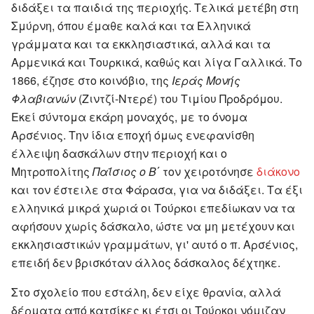
διδάξει τα παιδιά της περιοχής. Τελικά μετέβη στη
Σμύρνη, όπου έμαθε καλά και τα Ελληνικά
γράμματα και τα εκκλησιαστικά, αλλά και τα
Αρμενικά και Τουρκικά, καθώς και λίγα Γαλλικά. Το
1866, έζησε στο κοινόβιο, της
Ιεράς Μονής
Φλαβιανών
(Ζιντζί-Ντερέ) του Τιμίου Προδρόμου.
Εκεί σύντομα εκάρη μοναχός, με το όνομα
Αρσένιος. Την ίδια εποχή όμως ενεφανίσθη
έλλειψη δασκάλων στην περιοχή και ο
Μητροπολίτης
Παΐσιος ο Β΄
τον χειροτόνησε
διάκονο
και τον έστειλε στα Φάρασα, για να διδάξει. Τα έξι
ελληνικά μικρά χωριά οι Τούρκοι επεδίωκαν να τα
αφήσουν χωρίς δάσκαλο, ώστε να μη μετέχουν και
εκκλησιαστικών γραμμάτων, γι' αυτό ο π. Αρσένιος,
επειδή δεν βρισκόταν άλλος δάσκαλος δέχτηκε.
Στο σχολείο που εστάλη, δεν είχε θρανία, αλλά
δέρματα από κατσίκες κι έτσι οι Τούρκοι νόμιζαν