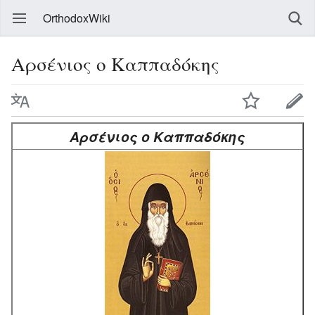
OrthodoxWiki
Αρσένιος ο Καππαδόκης
Αρσένιος ο Καππαδόκης