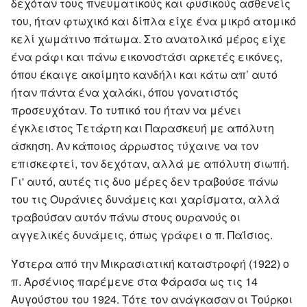
δεχόταν τους πνευματικούς και φυσικούς ασθενείς
του, ήταν φτωχικό και δίπλα είχε ένα μικρό ατομικό
κελί χωμάτινο πάτωμα. Στο ανατολικό μέρος είχε
ένα ράφι και πάνω εικονοστάσι αρκετές εικόνες,
όπου έκαιγε ακοίμητο κανδήλι και κάτω απ’ αυτό
ήταν πάντα ένα χαλάκι, όπου γονατιστός
προσευχόταν. Το τυπικό του ήταν να μένει
έγκλειστος Τετάρτη και Παρασκευή με απόλυτη
άσκηση. Αν κάποιος άρρωστος τύχαινε να τον
επισκεφτεί, τον δεχόταν, αλλά με απόλυτη σιωπή.
Γι' αυτό, αυτές τις δυο μέρες δεν τραβούσε πάνω
του τις Ουράνιες δυνάμεις και χαρίσματα, αλλά
τραβούσαν αυτόν πάνω στους ουρανούς οι
αγγελικές δυνάμεις, όπως γράφει ο π. Παΐσιος.
Ύστερα από την Μικρασιατική καταστροφή (1922) ο
π. Αρσένιος παρέμενε στα Φάρασα ως τις 14
Αυγούστου του 1924. Τότε τον ανάγκασαν οι Τούρκοι