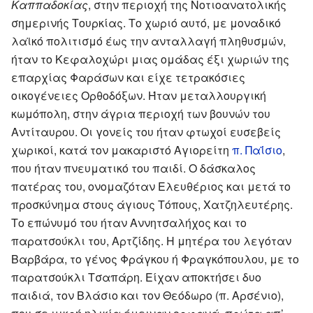
Καππαδοκίας
, στην περιοχή της Νοτιοανατολικής
σημερινής Τουρκίας. Το χωριό αυτό, με μοναδικό
λαϊκό πολιτισμό έως την ανταλλαγή πληθυσμών,
ήταν το Κεφαλοχώρι μιας ομάδας έξι χωριών της
επαρχίας Φαράσων και είχε τετρακόσιες
οικογένειες Ορθοδόξων. Ήταν μεταλλουργική
κωμόπολη, στην άγρια περιοχή των βουνών του
Αντίταυρου. Οι γονείς του ήταν φτωχοί ευσεβείς
χωρικοί, κατά τον μακαριστό Αγιορείτη
π. Παΐσιο
,
που ήταν πνευματικό του παιδί. Ο δάσκαλος
πατέρας του, ονομαζόταν Ελευθέριος και μετά το
προσκύνημα στους άγιους Τόπους, Χατζηλευτέρης.
Το επώνυμό του ήταν Αννητσαλήχος και το
παρατσούκλι του, Αρτζίδης. Η μητέρα του λεγόταν
Βαρβάρα, το γένος Φράγκου ή Φραγκόπουλου, με το
παρατσούκλι Τσαπάρη. Είχαν αποκτήσει δυο
παιδιά, τον Βλάσιο και τον Θεόδωρο (π. Αρσένιο),