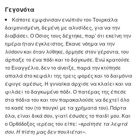
Γεγονότα
Κάποτε εμφάνισαν ενώπιόν του Τουρκάλα
δαιμονισμένη, δεμένη με αλυσίδες, για να την
διαβάσει. Ο Όσιος τους δέχτηκε, παρ’ ότι εκείνη την
ημέρα ήταν έγκλειστος. Έκανε νόημα να την
λύσουν και όταν λύθηκε, όρμησε στον γέροντα, του
άρπαξε το ένα πόδι και το δάγκωσε. Ενώ κρατούσε
το Ευαγγέλιο, δεν το άνοιξε, παρά την κτύπησε
απαλά στο κεφάλι της τρεις φορές και το δαιμόνιο
έφυγε αμέσως. Η γυναίκα άρχισε να κλαίει και να
φιλάει το δαγκωμένο πόδι. Ο πατέρας της έπεσε
στα πόδια του και τον παρακαλούσε να δεχτεί όλο
το κασέ του (το πουγκί με τα χρήματά του). Πάρτα
όλα, είναι δικά σου, γιατί έσωσες το παιδί μου. Και
ο Ορθόδοξος ιερέας του είπε: «
κράτησε τα λεφτά
σου. Η πίστη μας δεν πουλιέται
».