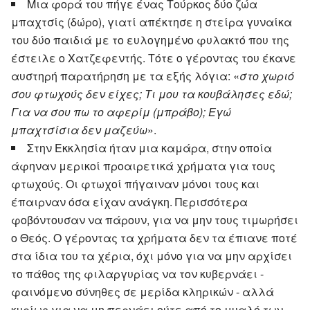
Μια φορά του πήγε ένας Τούρκος δύο ζώα
μπαχτσίς (δώρο), γιατί απέκτησε η στείρα γυναίκα
του δύο παιδιά με το ευλογημένο φυλακτό που της
έστειλε ο Χατζεφεντής. Τότε ο γέροντας του έκανε
αυστηρή παρατήρηση με τα εξής λόγια: «
στο χωριό
σου φτωχούς δεν είχες; Τι μου τα κουβάλησες εδώ;
Για να σου πω το αφερίμ (μπράβο); Εγώ
μπαχτσίσια δεν μαζεύω
».
Στην Εκκλησία ήταν μια καμάρα, στην οποία
άφηναν μερικοί προαιρετικά χρήματα για τους
φτωχούς. Οι φτωχοί πήγαιναν μόνοι τους και
έπαιρναν όσα είχαν ανάγκη. Περισσότερα
φοβόντουσαν να πάρουν, για να μην τους τιμωρήσει
ο Θεός. Ο γέροντας τα χρήματα δεν τα έπιανε ποτέ
στα ίδια του τα χέρια, όχι μόνο για να μην αρχίσει
το πάθος της φιλαργυρίας να τον κυβερνάει -
φαινόμενο σύνηθες σε μερίδα κληρικών - αλλά
κυρίως για να μη περνάει ούτε από το μυαλό των