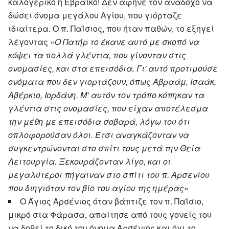
καλογερικό ή Εβραϊκό! Δεν άφηνε τον ανάδοχο να
δώσει όνομα μεγάλου Αγίου, που γιόρταζε
ιδιαίτερα. Ο π. Παΐσιος, που ήταν παθών, το εξηγεί
λέγοντας «
Ο Πατήρ το έκανε αυτό με σκοπό να
κόψει τα πολλά γλέντια, που γίνονταν στις
ονομασίες, και στα επεισόδια. Γι' αυτό προτιμούσε
ονόματα που δεν γιορτάζουν, όπως Αβραάμ, Ισαάκ,
Αβέρκιο, Ιορδάνη. Μ’ αυτόν τον τρόπο κόπηκαν τα
γλέντια στις ονομασίες, που είχαν αποτέλεσμα
την μέθη με επεισόδια σοβαρά, λόγω του ότι
οπλοφορούσαν όλοι. Έτσι αναγκάζονταν να
συγκεντρώνονται στο σπίτι τους μετά την Θεία
Λειτουργία. Ξεκουράζονταν λίγο, και οι
μεγαλύτεροι πήγαιναν στο σπίτι του π. Αρσενίου
που διηγιόταν τον βίο του αγίου της ημέρας
»
Ο Άγιος Αρσένιος όταν βάπτιζε τον π. Παΐσιο,
μικρό στα Φάρασα, απαίτησε από τους γονείς του
να δοθεί το δικό του όνομα Αρσένιος και όχι το