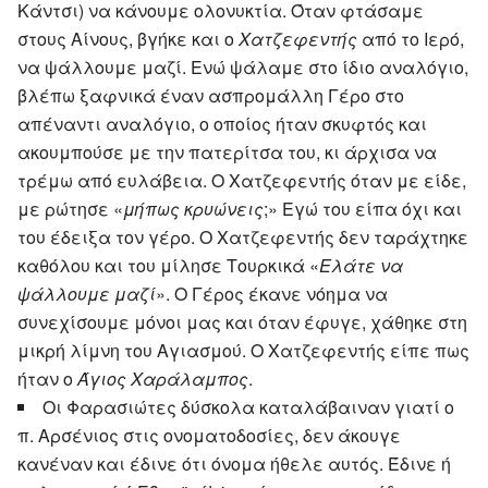
Κάντσι) να κάνουμε ολονυκτία. Όταν φτάσαμε
στους Αίνους, βγήκε και ο
Χατζεφεντής
από το Ιερό,
να ψάλλουμε μαζί. Ενώ ψάλαμε στο ίδιο αναλόγιο,
βλέπω ξαφνικά έναν ασπρομάλλη Γέρο στο
απέναντι αναλόγιο, ο οποίος ήταν σκυφτός και
ακουμπούσε με την πατερίτσα του, κι άρχισα να
τρέμω από ευλάβεια. Ο Χατζεφεντής όταν με είδε,
με ρώτησε «
μήπως κρυώνεις
;» Εγώ του είπα όχι και
του έδειξα τον γέρο. Ο Χατζεφεντής δεν ταράχτηκε
καθόλου και του μίλησε Τουρκικά «
Ελάτε να
ψάλλουμε μαζί
». Ο Γέρος έκανε νόημα να
συνεχίσουμε μόνοι μας και όταν έφυγε, χάθηκε στη
μικρή λίμνη του Αγιασμού. Ο Χατζεφεντής είπε πως
ήταν ο
Άγιος Χαράλαμπος
.
Οι Φαρασιώτες δύσκολα καταλάβαιναν γιατί ο
π. Αρσένιος στις ονοματοδοσίες, δεν άκουγε
κανέναν και έδινε ότι όνομα ήθελε αυτός. Έδινε ή