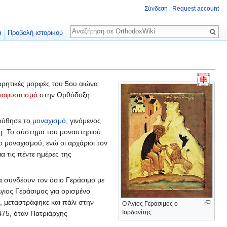
Σύνδεση
Request account
Αναζήτηση
α
Προβολή ιστορικού
ωρητικές μορφές του 5ου αιώνα.
οφυσιτισμό
στην Ορθόδοξη
λούθησε το
μοναχισμό
, γινόμενος
νη. Το σύστημα του μοναστηριού
ο μοναχισμού, ενώ οι αρχάριοι τον
ια τις πέντε ημέρες της
τα συνδέουν τον όσιο Γεράσιμο με
Άγιος Γεράσιμος για ορισμένο
, μεταστράφηκε και πάλι στην
Ο Άγιος Γεράσιμος ο
Ιορδανίτης
475, όταν Πατριάρχης