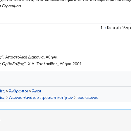
υ Γερασίμου
.
↑
Κατά μία άλλη 
ς"
, Αποστολική Διακονία, Αθήνα.
ης Ορθοδοξίας"
, Χ.Δ. Τσολακίδης, Αθήνα 2001.
ίες
>
Άνθρωποι
>
Άγιοι
ίες
>
Αιώνας θανάτου προσωπικοτήτων
>
5ος αιώνας
.