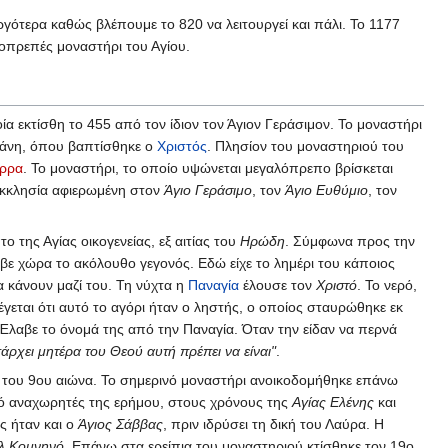
γότερα καθώς βλέπουμε το 820 να λειτουργεί και πάλι. Το 1177
λοπρεπές μοναστήρι του Αγίου.
α εκτίσθη το 455 από τον ίδιον τον Άγιον Γεράσιμον. Το μοναστήρι
ορδάνη, όπου βαπτίσθηκε ο
Χριστός
. Πλησίον του μοναστηριού του
ρρα
. Το μοναστήρι, το οποίο υψώνεται μεγαλόπρεπο βρίσκεται
 Εκκλησία αφιερωμένη στον
Άγιο Γεράσιμο
, τον
Άγιο Ευθύμιο
, τον
 της Αγίας οικογενείας, εξ αιτίας του
Ηρώδη
. Σύμφωνα προς την
βε χώρα το ακόλουθο γεγονός. Εδώ είχε το λημέρι του κάποιος
α κάνουν μαζί του. Τη νύχτα η
Παναγία
έλουσε τον
Χριστό
. Το νερό,
έγεται ότι αυτό το αγόρι ήταν ο ληστής, ο οποίος σταυρώθηκε εκ
. Έλαβε το όνομά της από την Παναγία. Όταν την είδαν να περνά
άρχει μητέρα του Θεού αυτή πρέπει να είναι"
.
ς του 9ου αιώνα. Το σημερινό μοναστήρι ανοικοδομήθηκε επάνω
πό αναχωρητές της ερήμου, στους χρόνους της
Αγίας Ελένης
και
ς ήταν και ο
Άγιος Σάββας
, πριν ιδρύσει τη δική του Λαύρα. Η
λ Κομνηνό
. Επάνω στα ερείπια του μοναστηριού κτίσθηκε τον 19ο