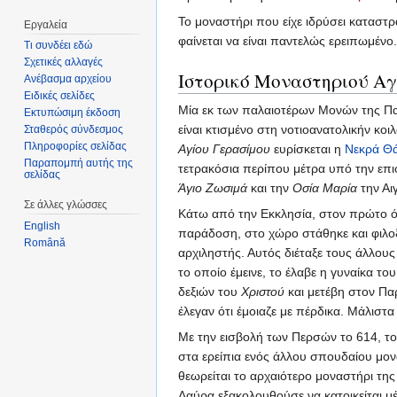
Το μοναστήρι που είχε ιδρύσει καταστ
Εργαλεία
φαίνεται να είναι παντελώς ερειπωμένο
Τι συνδέει εδώ
Σχετικές αλλαγές
Ιστορικό Μοναστηριού Αγί
Ανέβασμα αρχείου
Ειδικές σελίδες
Μία εκ των παλαιοτέρων Μονών της Παλα
Εκτυπώσιμη έκδοση
είναι κτισμένο στη νοτιοανατολικήν κο
Σταθερός σύνδεσμος
Πληροφορίες σελίδας
Αγίου Γερασίμου
ευρίσκεται η
Νεκρά Θ
Παραπομπή αυτής της
τετρακόσια περίπου μέτρα υπό την επιφ
σελίδας
Άγιο Ζωσιμά
και την
Οσία Μαρία
την Αι
Σε άλλες γλώσσες
Κάτω από την Εκκλησία, στον πρώτο όρο
English
παράδοση, στο χώρο στάθηκε και φιλο
Română
αρχιληστής. Αυτός διέταξε τους άλλους
το οποίο έμεινε, το έλαβε η γυναίκα τ
δεξιών του
Χριστού
και μετέβη στον Παρ
έλεγαν ότι έμοιαζε με πέρδικα. Μάλιστ
Με την εισβολή των Περσών το 614, το
στα ερείπια ενός άλλου σπουδαίου μο
θεωρείται το αρχαιότερο μοναστήρι τη
Λαύρα εξακολουθούσε να κατοικείται μ