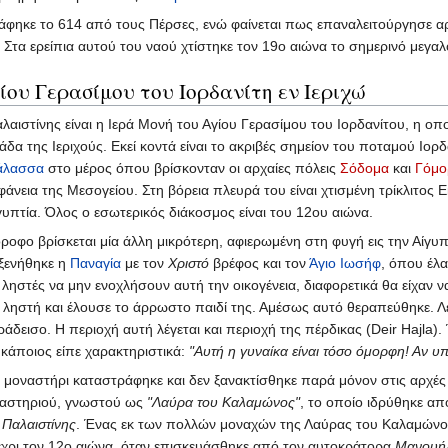
ράφηκε το 614 από τους Πέρσες, ενώ φαίνεται πως επαναλειτούργησε αρ
. Στα ερείπια αυτού του ναού χτίστηκε τον 19ο αιώνα το σημερινό μεγα
ου Γερασίμου του Ιορδανίτη εν Ιεριχώ
ιστίνης είναι η Ιερά Μονή του Αγίου Γερασίμου του Ιορδανίτου, η οποί
ιλάδα της Ιεριχούς. Εκεί κοντά είναι το ακριβές σημείον του ποταμού Ι
άλασσα
στο μέρος όπου βρίσκονταν οι αρχαίες πόλεις
Σόδομα
και
Γόμο
άνεια της Μεσογείου. Στη βόρεια πλευρά του είναι χτισμένη τρίκλιτος
γυπτία. Όλος ο εσωτερικός διάκοσμος είναι του 12ου αιώνα.
φο βρίσκεται μία άλλη μικρότερη, αφιερωμένη στη φυγή εις την Αίγυπτο
ξενήθηκε η
Παναγία
με τον
Χριστό
βρέφος και τον
Άγιο Ιωσήφ
, όπου έλα
 ληστές να μην ενοχλήσουν αυτή την οικογένεια, διαφορετικά θα είχαν ν
ου ληστή και έλουσε το άρρωστο παιδί της. Αμέσως αυτό θεραπεύθηκε. Λ
άδεισο. Η περιοχή αυτή λέγεται και περιοχή της πέρδικας (Deir Hajla)
α κάποιος είπε χαρακτηριστικά:
"Αυτή η γυναίκα είναι τόσο όμορφη! Αν υπ
 μοναστήρι καταστράφηκε και δεν ξανακτίσθηκε παρά μόνον στις αρχέ
ναστηριού, γνωστού ως
"Λαύρα του Καλαμώνος"
, το οποίο ιδρύθηκε α
ς
Παλαιστίνης
. Ένας εκ των πολλών μοναχών της Λαύρας του Καλαμώνο
έχρι τον 12ο αιώνα, όταν επισκευάσθηκε από τον αυτοκράτορα
Μανουή