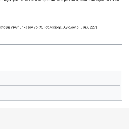
άποψη γεννήθηκε τον 7ο (Χ. Τσολακίδης, Αγιολόγιο..., σελ. 227)