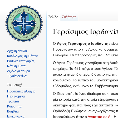
Σελίδα
Συζήτηση
Γεράσιμος Ιορδανί
Μετάβαση σε:
πλοήγηση
,
αναζήτηση
Ο
Άγιος Γεράσιμος ο Ιορδανίτης
είνα
Προερχόταν από την Λυκία και συμμετε
Αρχική σελίδα
Εκκλησία. Οι πληροφορίες που λαμβάν
Κατάλογος λημμάτων
Βασικές κατηγορίες
Ο Άγιος Γεράσιμος γεννήθηκε στη Λυκία
Νέα λήμματα
ερημίτης. Το 451 πήγε στους Αγίους Τ
Αξιόλογα άρθρα
μάλιστα ήταν ιδιαίτερα ιδιότυπο για τ
Τυχαία σελίδα
κοινοβιακό. Το τυπικό του μοναστηριο
Συμμετοχή
εβδομάδας, ενώ μόνο το Σαββατοκύρια
Πρόσφατες αλλαγές
Ο ίδιος υπήρξε ένας ιδιαίτερα ασκητικ
Περιεχόμενα
μία ιστορία κατά την οποία εξημέρωσε έ
Τράπεζα
διάστημα φαίνεται πως είχε ασπαστεί 
Κοινότητα
Ορθόδοξη Εκκλησία, αναγνωρίζοντας π
Βοήθεια
Επικοινωνία
Ιεροσολύμων ήταν ο
Αναστάσιος Α΄
. Η