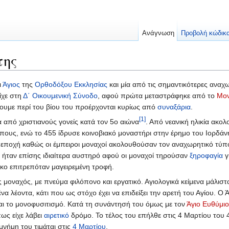
Ανάγνωση
Προβολή κώδικ
της
ι
Άγιος
της
Ορθοδόξου Εκκλησίας
και μία από τις σημαντικότερες αναχ
ίχε στη
Δ΄ Οικουμενική Σύνοδο
, αφού πρώτα μεταστράφηκε από το
Μον
ουμε περί του βίου του προέρχονται κυρίως από
συναξάρια
.
[1]
 από χριστιανούς γονείς κατά τον 5ο αιώνα
. Από νεανική ηλικία ακο
όπους, ενώ το 455 ίδρυσε κοινοβιακό μοναστήρι στην έρημο του Ιορδά
ην εποχή καθώς οι έμπειροι μοναχοί ακολουθούσαν τον αναχωρητικό τύπ
ύ ήταν επίσης ιδιαίτερα αυστηρό αφού οι μοναχοί τηρούσαν
ξηροφαγία
γ
κο επιτρεπόταν μαγειρεμένη τροφή.
ός μοναχός, με πνεύμα φιλόπονο και εργατικό. Αγιολογικά κείμενα μάλισ
να λέοντα, κάτι που ως στόχο έχει να επιδείξει την αρετή του Αγίου. Ο 
και το μονοφυσιτισμό. Κατά τη συνάντησή του όμως με τον
Άγιο Ευθύμιο
ως είχε λάβει
αιρετικό
δρόμο. Το τέλος του επήλθε στις 4 Μαρτίου του 
 μνήμη του τιμάται στις
4 Μαρτίου
.