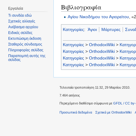
Βιβλιογραφία
Εργαλεία
Τι συνδέει εδώ
Αγίου Νικοδήμου του Αγιορείτου
, «
Σχετικές αλλαγές
Ανέβασμα αρχείου
Κατηγορίες
:
Άγιοι
Μάρτυρες
Συναξ
Ειδικές σελίδες
Εκτυπώσιμη έκδοση
Κατηγορίες
>
OrthodoxWiki
>
Κατηγορ
Σταθερός σύνδεσμος
Πληροφορίες σελίδας
Κατηγορίες
>
OrthodoxWiki
>
Κατηγορ
Παραπομπή αυτής της
Κατηγορίες
>
OrthodoxWiki
>
Κατηγορ
σελίδας
Κατηγορίες
>
OrthodoxWiki
>
Κατηγορ
Τελευταία τροποποίηση 11:32, 29 Μαρτίου 2010.
7.464 αιτήσεις
Περιεχόμενο διαθέσιμο σύμφωνα με
GFDL / CC by-
Προσωπικά δεδομένα
Σχετικά με OrthodoxWiki