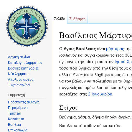
Σελίδα
Συζήτηση
Βασίλειος Μάρτυρ
Μετάβαση σε:
πλοήγηση
,
αναζήτηση
Ο
Άγιος Βασίλειος
είναι
μάρτυρας
τη
Ιουλιανός
και συγκεκριμένα το έτος 361
Αρχική σελίδα
ηγεμόνος την πίστη του στον
Ιησού Χρ
Κατάλογος λημμάτων
τόσο που βγήκαν από την θέση τους οι 
Βασικές κατηγορίες
Νέα λήμματα
αλλά ο
Άγιος
διαφυλάχθηκε σώος δια τή
Αξιόλογα άρθρα
να τον βάλουν να πολεμήσει με τα θηρί
Τυχαία σελίδα
συγγενείς και ομόφυλοι του και τυλίγο
εορτάζεται στις
2 Ιανουαρίου
.
Συμμετοχή
Πρόσφατες αλλαγές
Στίχοι
Περιεχόμενα
Τράπεζα
Βρύχημα, χάσμα, δῆγμα θηρῶν ἀγρίων
Κοινότητα
Βοήθεια
Βασιλείου τὸ πρᾶον οὐ κατεπτόει.
Επικοινωνία