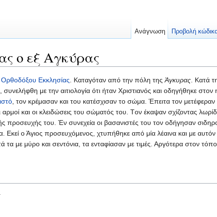
Ανάγνωση
Προβολή κώδικ
ας ο εξ Αγκύρας
ς
Ορθοδόξου Εκκλησίας
. Καταγόταν από την πόλη της
Άγκυρας
. Κατά 
, συνελήφθη με την αιτιολογία ότι ήταν Χριστιανός και οδηγήθηκε στον
ιστό
, τον κρέμασαν και του κατέσχισαν το σώμα. Έπειτα τον μετέφερα
αρμοί και οι κλειδώσεις του σώματός του. Tον έκαψαν σχίζοντας λωρίδ
ς προσευχής του. Έν συνεχεία οι βασανιστές του τον οδήγησαν σιδη
α. Εκεί ο Άγιος προσευχόμενος, χτυπήθηκε από μία λέαινα και με αυτόν
ντά τα με μύρο και σεντόνια, τα ενταφίασαν με τιμές. Αργότερα στον τ
.