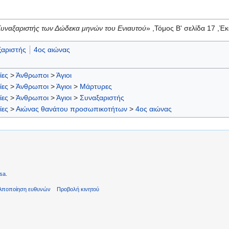
Συναξαριστής των Δώδεκα μηνών του Ενιαυτού
» ,Τόμος Β' σελίδα 17 ,Έ
αριστής
4ος αιώνας
ίες
>
Άνθρωποι
>
Άγιοι
ίες
>
Άνθρωποι
>
Άγιοι
>
Μάρτυρες
ίες
>
Άνθρωποι
>
Άγιοι
>
Συναξαριστής
ίες
>
Αιώνας θανάτου προσωπικοτήτων
>
4ος αιώνας
sa
.
Αποποίηση ευθυνών
Προβολή κινητού