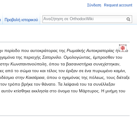
Σύνδεση
Request account
Αναζήτηση
α
Προβολή ιστορικού
την περίοδο που αυτοκράτορας της
Ρωμαϊκής Αυτοκρατορίας
ήταν ο
 ηγεμόνα της περιοχής
Σατορνίλο
. Ομολογώντας, έμπροσθεν του
ν στην
Κωνσταντινούπολη
, όπου τα βασανιστήρια συνεχίστηκαν,
ες από το σώμα του και τέλος τον έριξαν σε ένα πυρωμένο καμίνι,
ροδέσμιο στην
Καισάρεια
, όπου ο ηγεμόνας της πόλεως, τους διέταξε
 τον τρόπο βρήκε τον θάνατο. Τα λείψανά του τα συνέλλεξαν
όπο αυτόν κτίσθηκε εκκλησία στο όνομα του Μάρτυρος. Η μνήμη του