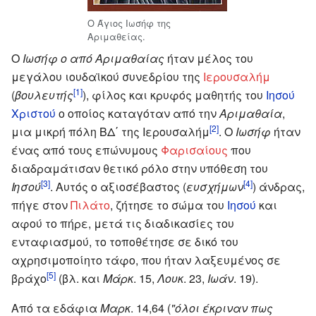
Ο Άγιος Ιωσήφ της
Αριμαθείας.
Ο
Ιωσήφ ο από Αριμαθαίας
ήταν μέλος του
μεγάλου ιουδαϊκού συνεδρίου της
Ιερουσαλήμ
[1]
(
βουλευτής
), φίλος και κρυφός μαθητής του
Ιησού
Χριστού
ο οποίος καταγόταν από την
Αριμαθαία
,
[2]
μια μικρή πόλη ΒΔ΄ της Ιερουσαλήμ
. Ο
Ιωσήφ
ήταν
ένας από τους επώνυμους
Φαρισαίους
που
διαδραμάτισαν θετικό ρόλο στην υπόθεση του
[3]
[4]
Ιησού
. Αυτός ο αξιοσέβαστος (
ευσχήμων
) άνδρας,
πήγε στον
Πιλάτο
, ζήτησε το σώμα του
Ιησού
και
αφού το πήρε, μετά τις διαδικασίες του
ενταφιασμού, το τοποθέτησε σε δικό του
αχρησιμοποίητο τάφο, που ήταν λαξευμένος σε
[5]
βράχο
(βλ. και
Μάρκ
. 15,
Λουκ
. 23,
Ιωάν
. 19).
Από τα εδάφια
Μαρκ
. 14,64 (
"όλοι έκριναν πως