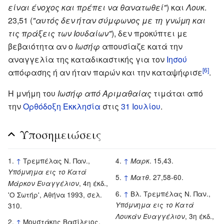
είναι ένοχος και πρέπει να θανατωθεί"
) και
Λουκ
.
23,51 (
"αυτός δεν ήταν σύμφωνος με τη γνώμη και
τις πράξεις των Ιουδαίων"
), δεν προκύπτει με
βεβαιότητα αν ο
Ιωσήφ
απουσίαζε κατά την
αναγγελία της καταδικαστικής για τον
Ιησού
[6]
απόφασης ή αν ήταν παρών και την καταψήφισε
.
Η μνήμη του
Ιωσήφ από Αριμαθαίας
τιμάται από
την
Ορθόδοξη Εκκλησία
στις
31 Ιουλίου
.
Υποσημειώσεις
↑
Τρεμπέλας Ν. Παν.,
↑
. 15,43.
Μαρκ
Υπόμνημα εις το Κατά
↑
. 27,58-60.
Ματθ
, 4η έκδ.,
Μάρκον Ευαγγέλιον
↑
Βλ. Τρεμπέλας Ν. Παν.,
'Ο Σωτήρ', Αθήνα 1993, σελ.
Υπόμνημα εις το Κατά
310.
, 3η έκδ.,
Λουκάν Ευαγγέλιον
↑
Μουστάκης Βασίλειος,