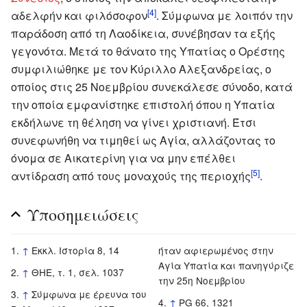
[4]
αδελφήν και φιλόσοφον
. Σύμφωνα με λοιπόν την
παράδοση από τη Λαοδίκεια, συνέβησαν τα εξής
γεγονότα. Μετά το θάνατο της Υπατίας ο Ορέστης
συμφιλιώθηκε με τον Κύριλλο Αλεξανδρείας, ο
οποίος στις 25 Νοεμβρίου συνεκάλεσε σύνοδο, κατά
την οποία εμφανίστηκε επιστολή όπου η Υπατία
εκδήλωνε τη θέληση να γίνει χριστιανή. Έτσι
συνεφωνήθη να τιμηθεί ως Αγία, αλλάζοντας το
όνομα σε Αικατερίνη για να μην επέλθει
[5]
αντίδραση από τους μοναχούς της περιοχής
.
Υποσημειώσεις
↑
Εκκλ. Ιστορία 8, 14
ήταν αφιερωμένος στην
Αγία Υπατία και πανηγύριζε
↑
ΘΗΕ, τ. 1, σελ. 1037
την 25η Νοεμβρίου
↑
Σύμφωνα με έρευνα του
↑
PG 66, 1321