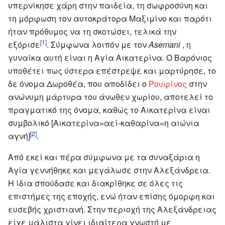
υπερνίκησε χάρη στην παιδεία, τη σωφροσύνη και
τη μόρφωση τον αυτοκράτορα Μαξιμίνο και παρότι
ήταν πρόθυμος να τη σκοτώσει, τελικά την
[1]
εξόρισε
. Σύμφωνα λοιπόν με τον
Asemani
, η
γυναίκα αυτή είναι η Αγία Αικατερίνα. Ο Βαρόνιος
υποθέτει πως ύστερα επέστρεψε και μαρτύρησε, το
δε όνομα Δωροθέα, που αποδίδει ο
Ρουφίνος
στην
ανώνυμη μάρτυρα του άνωθεν χωρίου, αποτελεί το
πραγματικό της όνομα, καθώς το Αικατερίνα είναι
συμβολικό [Αικατερίνα=αεί-καθαρίνα=η αιώνια
[2]
αγνή]
.
Από εκεί και πέρα σύμφωνα με τα συναξάρια η
Αγία γεννήθηκε και μεγάλωσε στην Αλεξάνδρεια.
Η ίδια σπούδασε και διακρίθηκε σε όλες τις
επιστήμες της εποχής, ενώ ήταν επίσης όμορφη και
ευσεβής χριστιανή. Στην περιοχή της Αλεξάνδρειας
είχε μάλιστα γίνει ιδιαίτερα γνωστή με