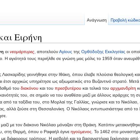
Ανάγνωση
Προβολή κώδικ
και Ειρήνη
νη
οι
νεομάρτυρες
, αποτελούν
Αγίους
της
Ορθόδοξης Εκκλησίας
οι οπο
ο. Η αγιότητά τους περιήλθε σε γνώση μας μόλις το 1959 όταν ανευρέθ
ς Λασκαρίδης γεννήθηκε στην Ιθάκη, όπου έλαβε πλούσια θεολογική κ
και έτσι αρχικώς υπηρέτησε ως αξιωματικός στο Βυζαντινό στρατό. Μετ
 βαθμό του
διακόνου
και του
πρεσβυτέρου
και τελικά του
αρχιμανδρίτη
κ
ικανότητές του, σε σημείο να του αναθέσει μαζί με άλλους ιεράρχες τη 
να από τα ταξίδια του, στο Μορλαί της Γαλλίας, γνώρισε και το Νικόλαο,
ας, αλλά ζούσε στη Θεσσαλονίκη. Ο Νικόλαος εντυπωσιάστηκε από το 
ησε.
μαζί με τον διάκονο Νικόλαο μόναζαν στη Θράκη. Κατόπιν μετακινήθη
υ, στη Θερμή, όπου ο Ραφαήλ έγινε
ηγούμενος
. Το 1462 στο μοναστήρι
ε διάφορους τρόπους. Η εισβολή και τα βασανιστήρια ξεκίνησαν από 