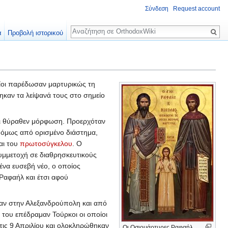
Σύνδεση
Request account
Αναζήτηση
α
Προβολή ιστορικού
ίοι παρέδωσαν μαρτυρικώς τη
ηκαν τα λείψανά τους στο σημείο
αι θύραθεν μόρφωση. Προερχόταν
ά όμως από ορισμένο διάστημα,
αι του
πρωτοσύγκελου
. Ο
συμμετοχή σε διαθρησκευτικούς
 ένα ευσεβή νέο, ο οποίος
Ραφαήλ και έτσι αφού
καν στην Αλεξανδρούπολη και από
 του επέδραμαν Τούρκοι οι οποίοι
τις 9 Απριλίου και ολοκληρώθηκαν
Οι Οσιομάρτυρες Ραφαήλ,