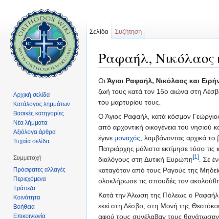
Σελίδα
Συζήτηση
Ραφαήλ, Νικόλαος 
Μετάβαση σε:
πλοήγηση
,
αναζήτηση
Οι
Άγιοι Ραφαήλ, Νικόλαος και Ειρή
ζωή τους κατά τον 15ο αιώνα στη Λέσβ
Αρχική σελίδα
του μαρτυρίου τους.
Κατάλογος λημμάτων
Βασικές κατηγορίες
Ο Άγιος Ραφαήλ, κατά κόσμον Γεώργιο
Νέα λήμματα
από αρχοντική οικογένεια του νησιού 
Αξιόλογα άρθρα
έγινε
μοναχός
, λαμβάνοντας αρχικά το
Τυχαία σελίδα
Πατριάρχης μάλιστα εκτίμησε τόσο τις 
[1]
Συμμετοχή
διαλόγους στη Δυτική Ευρώπη
. Σε έ
Πρόσφατες αλλαγές
καταγόταν από τους Ραγούς της Μηδεί
Περιεχόμενα
ολοκλήρωσε τις σπουδές τον ακολούθ
Τράπεζα
Κατά την Άλωση της Πόλεως ο Ραφαήλ 
Κοινότητα
εκεί στη Λέσβο, στη Μονή της Θεοτόκο
Βοήθεια
Επικοινωνία
αφού τους συνέλαβαν τους θανάτωσαν μ