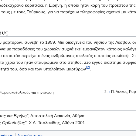
 δωδεκάχρονο κοριτσάκι, η Ειρήνη, η οποία ήταν κόρη του προεστού της
 τους με τους Τούρκους, για να παρέχουν πληροφορίες σχετικά μα κάπ
ους
μαρτύρων, συνέβη το 1959. Μία οικογένεια του νησιού της Λέσβου, ον
να με παραδόσεις του χωρικών συχνά εκεί εμφανιζόταν κάποιος καλόγερ
σε αυτόν περιείχετο ένας ανθρώπινος σκελετός ο οποίος ευωδίαζε. Στ
τα χέρια του ήταν σταυρωμένα στο στήθος. Στο εγγύς διάστημα σύμφων
[2]
τότητά του, όσο και των υπολοίπων μαρτύρων
.
↑
Π. Λέκκος, Ραφα
 Ρωμαιοκαθολικούς για την ένωση
ος και Ειρήνη"
, Αποστολική Διακονία, Αθήνα.
ης Ορθοδοξίας"
, Χ.Δ. Τσολακίδης, Αθήνα 2001.
αιώνας
Νεομάρτυρες