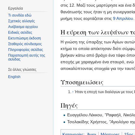
στις 12. Μαζί τους μαρτύρησε και ένα
Εργαλεία
θανάτωσής τους ήταν η μη συνεργασία
Τι συνδέει εδώ
μνήμη τους εορτάζεται στις
9 Απριλίου
.
Σχετικές αλλαγές
Ανέβασμα αρχείου
Η εύρεση των λειψάνων τ
Ειδικές σελίδες
Εκτυπώσιμη έκδοση
Η γνώση της ύπαρξης των Αγίων αυτών 
Σταθερός σύνδεσμος
κτήμα το οποία απέκτησαν διότι σύμφω
Πληροφορίες σελίδας
βρήκαν κάτω από βράχο ένα τάφο όπου 
Παραπομπή αυτής της
σελίδας
εποχής με χαραγμένο ένα σταυρό, ενώ 
αποκαλύπτοντας στοιχεία για την ταυ
Σε άλλες γλώσσες
English
Υποσημειώσεις
↑
Ήταν η εποχή των διαλόγων με τους
Πηγές
Ευαγγέλου Λέκκου,
"Ραφαήλ, Νικόλα
Τσολακίδης Χρήστος,
"Αγιολόγιο τ
Κατηγορίες
:
Άγιοι
Μάρτυρες
15ος 