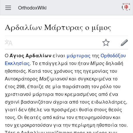
OrthodoxWiki
Αρδαλίων Μάρτυρας ο μίμος
Ο
Άγιος Αρδαλίων
είναι
μάρτυρας
της
Ορθοδόξου
Εκκλησίας
. Το επάγγελμά του ήταν
Μίμος
δηλαδή
ηθοποιός. Κατά τους χρόνους της ηγεμονίας του
Αυτοκράτορος
Μαξιμιανού
και συγκεκριμένα το
έτος 298, έπαιζε σε μία παράσταση τον ρόλο του
χριστιανού μάρτυρα που κρεμασμένος από ένα
σχοινί βασανιζόταν άγρια από τους ειδωλολάτρες,
γιατί δεν ήθελε να προσφέρει θυσία στους θεούς
τους. Οι θεατές από κάτω τον επευφημούσαν και
τον χειροκροτούσαν για την περίφημη ηθοποιία του.
Τότε ο Αρδαλίων γυρίζοντας προς το μέρος των