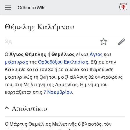
OrthodoxWiki
Θέμελης Καλύμνου
Ο
Άγιος Θέμελης
ή
Θεμέλιος
είναι
Άγιος
και
μάρτυρας
της
Ορθοδόξου Εκκλησίας
. Έζησε στην
Κάλυμνο κατά τον 3ο ή 4ο αιώνα και παρέδωσε
μαρτυρικώς τη ζωή του μαζί άλλους 32 συντρόφους
του, στη Μελιτηνή της Αρμενίας. Η μνήμη του
εορτάζεται στις
7 Νοεμβρίου
.
Απολυτίκιο
Ὁ Μάρτυς Θεμέλιος Μελετινῆς ὁ βλαστὸς, τὸν