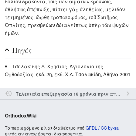
δόλιον δράκοντα, τοῖς τῶν αἱμάτων κρουνοῖς,
ἀθλήσας ἀπέπνιξε, πίστει γὰρ ἀληθείας, μελιδὸν
τετμημένος, ὥφθη τροπαιοφόρος, τοῦ Σωτῆρος
Ὀπλίτης, πρεσβεύων ἀδιαλείπτως ὑπὲρ τῶν ψυχῶν
ἡμῶν.
Πηγές
Τσολακίδης Δ. Χρήστος, Αγιολόγιο της
Ορθοδοξίας, έκδ. 2η, εκδ. Χ.Δ. Τσολακίδη, Αθήνα 2001
από τον την
Τελευταία επεξεργασία 16 χρόνια πριν
OrthodoxWiki
Το περιεχόμενο είναι διαθέσιμο υπό
GFDL / CC by-sa
εκτός αν αναφέρεται διαφορετικά.