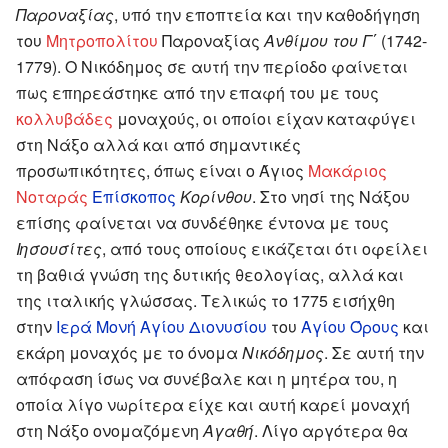
Παροναξίας
, υπό την εποπτεία και την καθοδήγηση
του
Μητροπολίτου
Παροναξίας
Ανθίμου του Γ΄
(1742-
1779). Ο Νικόδημος σε αυτή την περίοδο φαίνεται
πως επηρεάστηκε από την επαφή του με τους
κολλυβάδες
μοναχούς, οι οποίοι είχαν καταφύγει
στη Νάξο αλλά και από σημαντικές
προσωπικότητες, όπως είναι ο Άγιος
Μακάριος
Νοταράς
Επίσκοπος
Κορίνθου
. Στο νησί της Νάξου
επίσης φαίνεται να συνδέθηκε έντονα με τους
Ιησουσίτες
, από τους οποίους εικάζεται ότι οφείλει
τη βαθιά γνώση της δυτικής θεολογίας, αλλά και
της ιταλικής γλώσσας. Τελικώς το 1775 εισήχθη
στην
Ιερά Μονή Αγίου Διονυσίου
του
Αγίου Όρους
και
εκάρη μοναχός με το όνομα
Νικόδημος
. Σε αυτή την
απόφαση ίσως να συνέβαλε και η μητέρα του, η
οποία λίγο νωρίτερα είχε και αυτή καρεί μοναχή
στη Νάξο ονομαζόμενη
Αγαθή
. Λίγο αργότερα θα