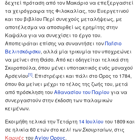
δεχτεί πρόταση από τον Μακάριο να επεξεργαστεί
τα χειρόγραφα της Φιλοκαλίας, του Ευεργετινού
και του βιβλίου Περί συνεχούς μεταλήψεως, με
αποτέλεσμα να αποσυρθεί ως ερημίτης στην
Καψάλα για να συνεχίσει το έργο του.
Αποπειράται επίσης να συναντήσει τον
Παΐσιο
Βελιτσκόφσκυ
, αλλά μία τρικυμία τον υποχρεώνει
να μείνει στη Θάσο. Από κει οδηγείται τελικά στη
Σκυροπούλα, όπου μένει υποτακτικός ενός μοναχού
[1]
Αρσενίου
. Επιστρέφει και πάλι στο Όρος το 1784,
όπου θα μείνει μέχρι το τέλος της ζωής του, μετά
από πρόσκληση του
Αθανασίου του Παρίου
για να
συνεργαστούν στην έκδοση των παλαμικών
κειμένων.
Εκοιμήθη τελικά την Τετάρτη
14 Ιουλίου
του 1809 και
σε ηλικία 60 ετών στο
κελί των Σκουρταίων
, στις
Καρυές
του
Αγίου Όρους
.