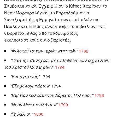
Συμβουλευτικόν Εγχειρίδιον, ο Κήπος Χαρίτων‚ το
Νέον Μαρτυρολόγιον, το Εορτοδρόμιον, ο
Συναξαριστής, η Ερμηνεία των επιστολών του
Παύλου κ.α. Επίσης συνέγραψε το πηδάλιον, ενώ
θεωρείται ένας απο το κορυφαίους
εκκλησιαστικούς συναξαριστές.
"Φιλοκαλία των ιερών νηπτικών"
1782
"Περί της συνεχούς μεταλήψεως των αχράντων
του Χριστού Μυστηρίων"
1794
"Ευεργετινός"
1794
"Εξομολογητάριον"
1794
"Βιβλίον καλούμενον Αόρατος Πόλεμος"
1796
"Νέον Μαρτυρολόγιον"
1799
"Πηδάλιον"
1800