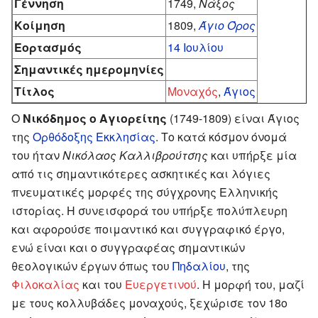
Γέννηση
1749,
Νάξος
Κοίμηση
1809,
Άγιο Όρος
Εορτασμός
14 Ιουλίου
Σημαντικές ημερομηνίες
Τίτλος
Μοναχός
,
Άγιος
O
Νικόδημος ο Αγιορείτης
(1749-1809) είναι Άγιος
της
Ορθόδοξης Εκκλησίας
. Το κατά κόσμον όνομά
του ήταν
Νικόλαος Καλλιβρούτσης
και υπήρξε μία
από τις σημαντικότερες ασκητικές και λόγιες
πνευματικές μορφές της σύγχρονης Ελληνικής
ιστορίας. Η συνεισφορά του υπήρξε πολύπλευρη
και αφορούσε ποιμαντικό και συγγραφικό έργο,
ενώ είναι και ο συγγραφέας σημαντικών
θεολογικών έργων όπως του
Πηδαλίου
, της
Φιλοκαλίας
και του
Ευεργετινού
. Η μορφή του, μαζί
με τους κολλυβάδες μοναχούς, ξεχώρισε τον 18ο