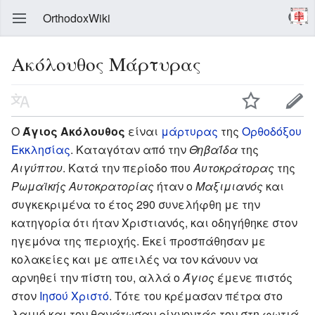
OrthodoxWiki
Ακόλουθος Μάρτυρας
Ο
Άγιος Ακόλουθος
είναι
μάρτυρας
της
Ορθοδόξου
Εκκλησίας
. Καταγόταν από την
Θηβαΐδα
της
Αιγύπτου
. Κατά την περίοδο που
Αυτοκράτορας
της
Ρωμαϊκής Αυτοκρατορίας
ήταν ο
Μαξιμιανός
και
συγκεκριμένα το έτος 290 συνελήφθη με την
κατηγορία ότι ήταν Χριστιανός, και οδηγήθηκε στον
ηγεμόνα της περιοχής. Εκεί προσπάθησαν με
κολακείες και με απειλές να τον κάνουν να
αρνηθεί την πίστη του, αλλά ο
Άγιος
έμενε πιστός
στον
Ιησού Χριστό
. Τότε του κρέμασαν πέτρα στο
λαιμό και τον θανάτωσαν ρίχνοντάς τον στη φωτιά.