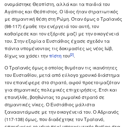
ονομάστηκε Θεοπίστη, αλλά και τα παιδιά του
Αγάπιος και Θεόπιστος. Ο ίδιος ήταν στρατιωτικός
με σημαντική θέση στη Ρώμη. Όταν όμως ο Τραϊανός
(98-117) έμαθε την ενέργειά του αυτή, τον
καθαίρεσε και τον εξόρισε μαζί με την οικογένειά
του. Στην εξορία ο Ευστάθιος έχασε σχεδόν τα
πάντα υπομένοντας τις δοκιμασίες ως νέος Ιώβ,
[2]
δίχως να χάσει την
πίστη
του
.
Ο Τραϊανός όμως ο οποίος θυμόταν τις ικανότητες
του Ευσταθίου, μετά από εύλογο χρονικό διάστημα
τον επανέφερε στο στρατό, αφού προετοιμαζόταν
για σημαντικές πολεμικές επιχειρήσεις. Έτσι και
επανήλθε, βοηθώντας το ρωμαϊκό στρατό σε
σημαντικές νίκες. Ο Ευστάθιος μάλιστα
ξανααντάμωσε με την οικογένειά του. Ο Αδριανός
(117-138) όμως, που διαδέχτηκε τον Τραϊανό,
επανέφερε το νόμο περί υποχρεωτικής θυσίας στα