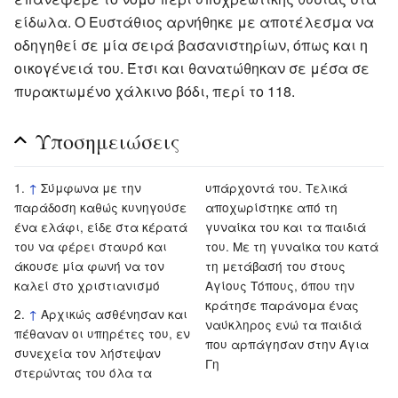
είδωλα. Ο Ευστάθιος αρνήθηκε με αποτέλεσμα να
οδηγηθεί σε μία σειρά βασανιστηρίων, όπως και η
οικογένειά του. Έτσι και θανατώθηκαν σε μέσα σε
πυρακτωμένο χάλκινο βόδι, περί το 118.
Υποσημειώσεις
↑
Σύμφωνα με την
υπάρχοντά του. Τελικά
παράδοση καθώς κυνηγούσε
αποχωρίστηκε από τη
ένα ελάφι, είδε στα κέρατά
γυναίκα του και τα παιδιά
του να φέρει σταυρό και
του. Με τη γυναίκα του κατά
άκουσε μία φωνή να τον
τη μετάβασή του στους
καλεί στο χριστιανισμό
Αγίους Τόπους, όπου την
κράτησε παράνομα ένας
↑
Αρχικώς ασθένησαν και
ναύκληρος ενώ τα παιδιά
πέθαναν οι υπηρέτες του, εν
που αρπάγησαν στην Άγια
συνεχεία τον λήστεψαν
Γη
στερώντας του όλα τα