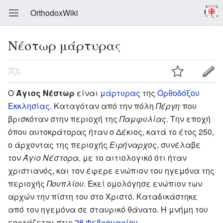
OrthodoxWiki
Νέστωρ μάρτυρας
Ο
Άγιος Νέστωρ
είναι
μάρτυρας
της
Ορθοδόξου
Εκκλησίας
. Καταγόταν από την πόλη
Πέργη
που
βρισκόταν στην περιοχή της
Παμφυλίας
. Την εποχή
όπου αυτοκράτορας ήταν ο Δέκιος, κατά το έτος 250,
ο άρχοντας της περιοχής
Ειρήναρχος
, συνέλαβε
τον
Άγιο Νέστορα
, με το αιτιολογικό ότι ήταν
χριστιανός, και τον έφερε ενώπιον του ηγεμόνα της
περιοχής
Πουπλίου
. Εκεί ομολόγησε ενώπιον των
αρχών την πίστη του στο Χριστό. Καταδικάστηκε
από τον ηγεμόνα σε σταυρικό θάνατο. Η μνήμη του
εορτάζεται στις
28 Φεβρουαρίου
.