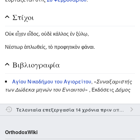
Στίχοι
Οὐκ εἶχεν εἶδος, οὐδὲ κάλλος ἐν ξύλῳ,
Νέστωρ ἁπλωθείς, τὸ προφητικὸν φάναι.
Βιβλιογραφία
Αγίου Νικοδήμου του Αγιορείτου
, «
Συναξαριστής
των Δώδεκα μηνών του Ενιαυτού
» , Έκδόσεις
Δόμος
από τον την
Τελευταία επεξεργασία 14 χρόνια πριν
OrthodoxWiki