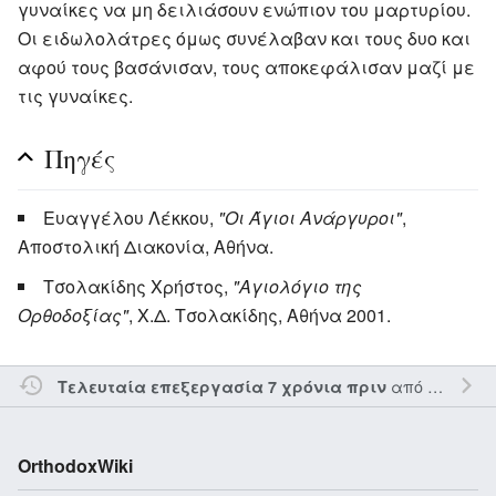
γυναίκες να μη δειλιάσουν ενώπιον του μαρτυρίου.
Οι ειδωλολάτρες όμως συνέλαβαν και τους δυο και
αφού τους βασάνισαν, τους αποκεφάλισαν μαζί με
τις γυναίκες.
Πηγές
Ευαγγέλου Λέκκου,
"Οι Άγιοι Ανάργυροι"
,
Αποστολική Διακονία, Αθήνα.
Τσολακίδης Χρήστος,
"Αγιολόγιο της
Ορθοδοξίας"
, Χ.Δ. Τσολακίδης, Αθήνα 2001.
από τον την
E
Τελευταία επεξεργασία 7 χρόνια πριν
OrthodoxWiki