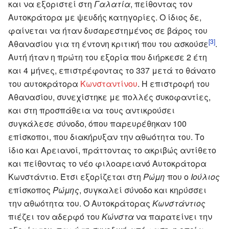
και να εξοριστεί στη
Γαλατία
, πείθοντας τον
Αυτοκράτορα με ψευδής κατηγορίες. O ίδιος δε,
φαίνεται να ήταν δυσαρεστημένος σε βάρος του
[3]
Αθανασίου για τη έντονη κριτική που του ασκούσε
.
Αυτή ήταν η πρώτη του εξορία που διήρκεσε 2 έτη
και 4 μήνες, επιστρέφοντας το 337 μετά το θάνατο
του αυτοκράτορα
Κωνσταντίνου
. Η επιστροφή του
Αθανασίου, συνεχίστηκε με πολλές συκοφαντίες,
και στη προσπάθεια να τους αντικρούσει
συγκάλεσε σύνοδο, όπου παρευρέθηκαν 100
επίσκοποι, που διακήρυξαν την αθωότητα του. Το
ίδιο και Αρειανοί, πράττοντας το ακριβώς αντίθετο
και πείθοντας το νέο φιλοαρειανό Αυτοκράτορα
Κωνστάντιο. Έτσι εξορίζεται στη
Ρώμη
που ο
Ιούλιος
επίσκοπος
Ρώμης
, συγκαλεί σύνοδο και κηρύσσει
την αθωότητα του. Ο Αυτοκράτορας
Κωνστάντιος
πιέζει τον αδερφό του
Κώνστα
να παρατείνει την