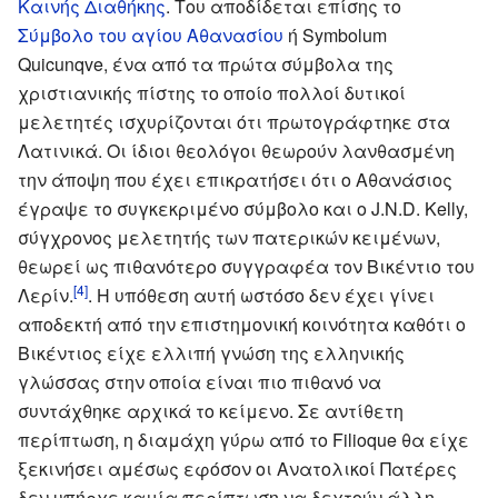
Καινής Διαθήκης
. Του αποδίδεται επίσης το
Σύμβολο του αγίου Αθανασίου
ή Symbolum
Quicunqve, ένα από τα πρώτα σύμβολα της
χριστιανικής πίστης το οποίο πολλοί δυτικοί
μελετητές ισχυρίζονται ότι πρωτογράφτηκε στα
Λατινικά. Οι ίδιοι θεολόγοι θεωρούν λανθασμένη
την άποψη που έχει επικρατήσει ότι ο Αθανάσιος
έγραψε το συγκεκριμένο σύμβολο και ο J.N.D. Kelly,
σύγχρονος μελετητής των πατερικών κειμένων,
θεωρεί ως πιθανότερο συγγραφέα τον Βικέντιο του
[4]
Λερίν.
. Η υπόθεση αυτή ωστόσο δεν έχει γίνει
αποδεκτή από την επιστημονική κοινότητα καθότι ο
Βικέντιος είχε ελλιπή γνώση της ελληνικής
γλώσσας στην οποία είναι πιο πιθανό να
συντάχθηκε αρχικά το κείμενο. Σε αντίθετη
περίπτωση, η διαμάχη γύρω από το Filioque θα είχε
ξεκινήσει αμέσως εφόσον οι Ανατολικοί Πατέρες
δεν υπήρχε καμία περίπτωση να δεχτούν άλλη