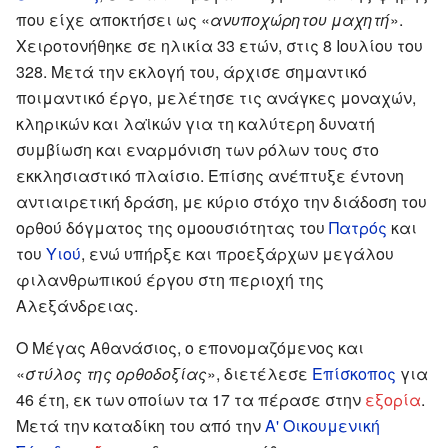
που είχε αποκτήσει ως «
ανυποχώρητου μαχητή
».
Χειροτονήθηκε σε ηλικία 33 ετών, στις 8 Ιουλίου του
328. Μετά την εκλογή του, άρχισε σημαντικό
ποιμαντικό έργο, μελέτησε τις ανάγκες μοναχών,
κληρικών και λαϊκών για τη καλύτερη δυνατή
συμβίωση και εναρμόνιση των ρόλων τους στο
εκκλησιαστικό πλαίσιο. Επίσης ανέπτυξε έντονη
αντιαιρετική δράση, με κύριο στόχο την διάδοση του
ορθού δόγματος της ομοουσιότητας του
Πατρός
και
του
Υιού
, ενώ υπήρξε και προεξάρχων μεγάλου
φιλανθρωπικού έργου στη περιοχή της
Αλεξάνδρειας.
Ο Μέγας Αθανάσιος, ο επονομαζόμενος και
«
στύλος της ορθοδοξίας
», διετέλεσε
Επίσκοπος
για
46 έτη, εκ των οποίων τα 17 τα πέρασε στην
εξορία
.
Μετά την καταδίκη του από την
Α' Οικουμενική