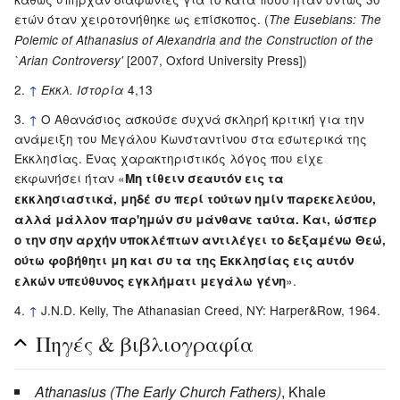
ετών όταν χειροτονήθηκε ως επίσκοπος. (
The Eusebians: The
Polemic of Athanasius of Alexandria and the Construction of the
[2007, Oxford University Press])
`Arian Controversy'
↑
4,13
Εκκλ. Ιστορία
↑
Ο Αθανάσιος ασκούσε συχνά σκληρή κριτική για την
ανάμειξη του Μεγάλου Κωνσταντίνου στα εσωτερικά της
Εκκλησίας. Ένας χαρακτηριστικός λόγος που είχε
εκφωνήσει ήταν «
Μη τίθειν σεαυτόν εις τα
εκκλησιαστικά, μηδέ συ περί τούτων ημίν παρεκελεύου,
αλλά μάλλον παρ'ημών συ μάνθανε ταύτα. Και, ώσπερ
ο την σην αρχήν υποκλέπτων αντιλέγει το δεξαμένω Θεώ,
ούτω φοβήθητι μη και συ τα της Εκκλησίας εις αυτόν
».
ελκών υπεύθυνος εγκλήματι μεγάλω γένη
↑
J.N.D. Kelly, The Athanasian Creed, NY: Harper&Row, 1964.
Πηγές & βιβλιογραφία
Athanasius (The Early Church Fathers)
, Khale