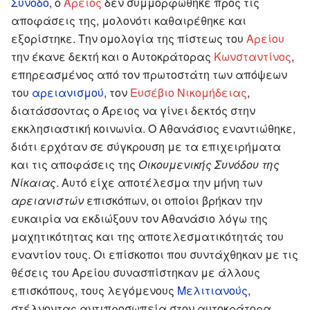
Σύνοδο
, ο
Άρειος
δεν συμμορφώθηκε προς τις
αποφάσεις της, μολονότι καθαιρέθηκε και
εξορίστηκε. Την ομολογία της πίστεως του
Αρείου
την έκανε δεκτή και ο Αυτοκράτορας
Κωνσταντίνος
,
επηρεασμένος από τον πρωτοστάτη των απόψεων
του
αρειανισμού
, τον
Ευσέβιο Νικομήδειας
,
διατάσσοντας ο Άρειος να γίνει δεκτός στην
εκκλησιαστική κοινωνία. Ο Αθανάσιος εναντιώθηκε,
διότι ερχόταν σε σύγκρουση με τα επιχειρήματα
και τις αποφάσεις της
Οικουμενικής Συνόδου της
Νίκαιας
. Αυτό είχε αποτέλεσμα την μήνη των
αρειανιστών
επισκόπων, οι οποίοι βρήκαν την
ευκαιρία να εκδιώξουν τον Αθανάσιο λόγω της
μαχητικότητας και της αποτελεσματικότητάς του
εναντίον τους. Οι επίσκοποι που συντάχθηκαν με τις
θέσεις του Αρείου συνασπίστηκαν με άλλους
επισκόπους, τους λεγόμενους
Μελιτιανούς
,
στέλνοντας αντιπροσωπεία στον αυτοκράτορα,