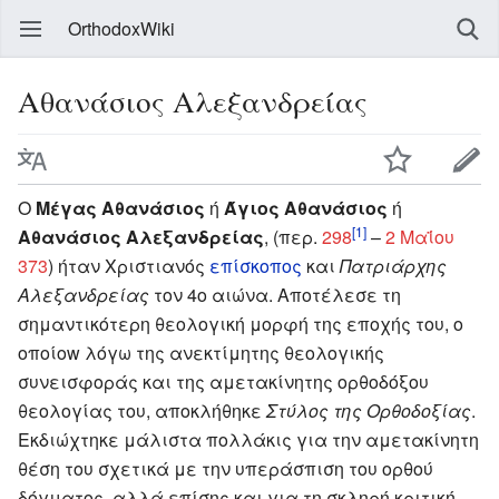
OrthodoxWiki
Αθανάσιος Αλεξανδρείας
Ο
Μέγας Αθανάσιος
ή
Άγιος Αθανάσιος
ή
[1]
Αθανάσιος Αλεξανδρείας
, (περ.
298
–
2 Μαΐου
373
) ήταν Χριστιανός
επίσκοπος
και
Πατριάρχης
Αλεξανδρείας
τον 4ο αιώνα. Αποτέλεσε τη
σημαντικότερη θεολογική μορφή της εποχής του, o
οποίow λόγω της ανεκτίμητης θεολογικής
συνεισφοράς και της αμετακίνητης ορθοδόξου
θεολογίας του, αποκλήθηκε
Στύλος της Ορθοδοξίας
.
Εκδιώχτηκε μάλιστα πολλάκις για την αμετακίνητη
θέση του σχετικά με την υπεράσπιση του ορθού
δόγματος, αλλά επίσης και για τη σκληρή κριτική