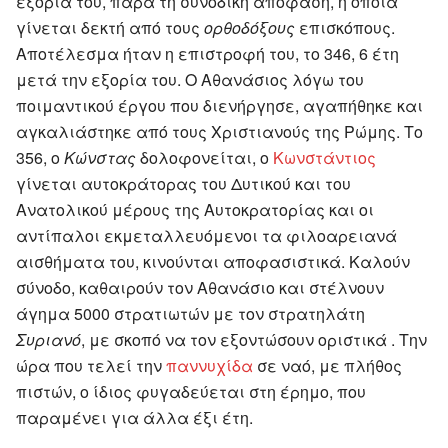
εξορία του, παρά τη συνοδική απόφαση, η οποία
γίνεται δεκτή από τους
ορθοδόξους
επισκόπους.
Αποτέλεσμα ήταν η επιστροφή του, το 346, 6 έτη
μετά την εξορία του. Ο Αθανάσιος λόγω του
ποιμαντικού έργου που διενήργησε, αγαπήθηκε και
αγκαλιάστηκε από τους Χριστιανούς της Ρώμης. Το
356, ο
Κώνστας
δολοφονείται, ο
Κωνστάντιος
γίνεται αυτοκράτορας του Δυτικού και του
Ανατολικού μέρους της Αυτοκρατορίας και οι
αντίπαλοι εκμεταλλευόμενοι τα φιλοαρειανά
αισθήματα του, κινούνται αποφασιστικά. Καλούν
σύνοδο, καθαιρούν τον Αθανάσιο και στέλνουν
άγημα 5000 στρατιωτών με τον στρατηλάτη
Συριανό
, με σκοπό να τον εξοντώσουν οριστικά . Την
ώρα που τελεί την
παννυχίδα
σε ναό, με πλήθος
πιστών, ο ίδιος φυγαδεύεται στη έρημο, που
παραμένει για άλλα έξι έτη.