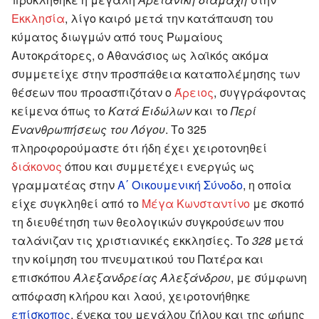
Εκκλησία
, λίγο καιρό μετά την κατάπαυση του
κύματος διωγμών από τους Ρωμαίους
Αυτοκράτορες, ο Αθανάσιος ως λαϊκός ακόμα
συμμετείχε στην προσπάθεια καταπολέμησης των
θέσεων που προασπιζόταν ο
Άρειος
, συγγράφοντας
κείμενα όπως το
Κατά Ειδώλων
και το
Περί
Ενανθρωπήσεως του Λόγου
. Το 325
πληροφορούμαστε ότι ήδη έχει χειροτονηθεί
διάκονος
όπου και συμμετέχει ενεργώς ως
γραμματέας στην
Α΄ Οικουμενική Σύνοδο
, η οποία
είχε συγκληθεί από το
Μέγα Κωνσταντίνο
με σκοπό
τη διευθέτηση των θεολογικών συγκρούσεων που
ταλάνιζαν τις χριστιανικές εκκλησίες. Το
328
μετά
την κοίμηση του πνευματικού του Πατέρα και
επισκόπου
Αλεξανδρείας
Αλεξάνδρου
, με σύμφωνη
απόφαση κλήρου και λαού, χειροτονήθηκε
επίσκοπος
, ένεκα του μεγάλου ζήλου και της φήμης