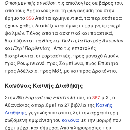
Οικουμενικής συνόδου
, τις απολογίες σε βάρος του,
από τους Αρειανούς και τη φυγάδευση του στην
έρημο το
356
Από τα ερμηνευτικά, τα περισσότερα
έχουν χαθεί, διασώζονται όμως οι ερμηνείες περί
ψαλμών. Τέλος απο τα ασκητικά και πρακτικά,
διασώζονται τα
Βίος και Πολιτεία Πατρός Αντωνίου
και
Περί Παρθενίας
. Απο τις επιστολές
διακρίνονται οι εορταστικές, προς μοναχό Αμούν,
προς Ρουφινιανό, προς Σαρπίωνα, προς Επίκτητο
προς Αδέλφιο, προς Μάξιμο και προς Δρακόντιο.
Κανόνας Καινής Διαθήκης
Στην
39η Εορταστική Επιστολή
του, το
367
μ.Χ., ο
Αθανάσιος απαριθμεί τα 27 βιβλία της
Καινής
Διαθήκης
, γεγονός που αποτελεί την αρχαιότερη
σωζόμενη εμφάνιση του
κανόνα
με την μορφή που
έχει μέχρι και σήμερα. Από πληροφορίες που