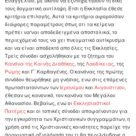
Ευαγγελίου, με σκοπό να εξυπηρετήσουν τη δική
τους δογματική αντίληψη. Έτσι η Εκκλησία έθεσε
κριτήρια επιλογής. Αυτά τα κριτήρια αφορούσαν
διάφορες παραμέτρους όπως οτι τα κείμενα
πρέπει να'ναι αποδεδειγμένα αποστολικά, το
περιεχόμενό τους να χει πνευματικό αντίκρυσμα
και να είναι αποδεκτό απο όλες τις Εκκλησίες.
Τρείς σύνοδοι ασχολήθηκαν με το ζήτημα του
Κανόνα της Καινής Διαθήκης
, της
Λαοδίκειας
, της
Ρώμης
και Γ΄ Καρθαγένης. Ο κανόνας της πρώτης
συνόδου θεωρήθηκε μη γνήσιος, ενώ στις επόμενες
πρωτοστατούντων των
Ιερονύμου
και
Αυγουστίνου
,
έθεσαν ως κανονικό, τον κανόνα του Μεγάλου
Αθανασίου. Βεβαίως, ενώ οι
Εκκλησιαστικοί
Πατέρες
και οι τοπικές σύνοδοι αποφαίνονταν για
την εγκυρότητα των Χριστιανικών συγγραμμάτων, η
χρήση από τις Χριστιανικές κοινότητες παρείχε την
πραγματική αξιολόγηση του τι θα περιλάμβανε ο