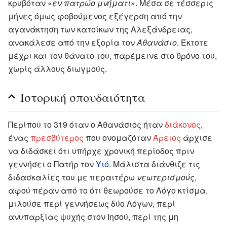
κρυβόταν «
εν πατρώο μνήματι
». Μέσα σε τέσσερις
μήνες όμως φοβούμενος εξέγερση από την
αγανάκτηση των κατοίκων της Αλεξάνδρειας,
ανακάλεσε από την εξορία τον
Αθανάσιο
. Έκτοτε
μέχρι και τον θάνατο του, παρέμεινε στο θρόνο του,
χωρίς άλλους διωγμούς.
Ιστορική σπουδαιότητα
Περίπου το 319 όταν ο Αθανάσιος ήταν
διάκονος
,
ένας
πρεσβύτερος
που ονομαζόταν
Άρειος
άρχισε
να διδάσκει ότι υπήρχε χρονική περίοδος πριν
γεννήσει ο Πατήρ τον
Υιό
. Μάλιστα διάνθιζε τις
διδασκαλίες του με περαιτέρω
νεωτερισμούς
,
αφού πέραν από το ότι θεωρούσε το Λόγο κτίσμα,
μιλούσε περί γεννήσεως δύο Λόγων, περί
ανυπαρξίας ψυχής στον Ιησού, περί της μη