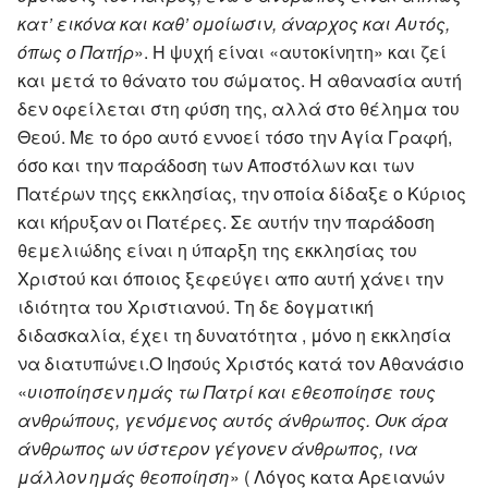
κατ’ εικόνα και καθ’ ομοίωσιν, άναρχος και Αυτός,
όπως ο Πατήρ
». Η ψυχή είναι «αυτοκίνητη» και ζεί
και μετά το θάνατο του σώματος. Η αθανασία αυτή
δεν οφείλεται στη φύση της, αλλά στο θέλημα του
Θεού. Με το όρο αυτό εννοεί τόσο την Αγία Γραφή,
όσο και την παράδοση των Αποστόλων και των
Πατέρων τηςς εκκλησίας, την οποία δίδαξε ο Κύριος
και κήρυξαν οι Πατέρες. Σε αυτήν την παράδοση
θεμελιώδης είναι η ύπαρξη της εκκλησίας του
Χριστού και όποιος ξεφεύγει απο αυτή χάνει την
ιδιότητα του Χριστιανού. Τη δε δογματική
διδασκαλία, έχει τη δυνατότητα , μόνο η εκκλησία
να διατυπώνει.Ο Ιησούς Χριστός κατά τον Αθανάσιο
«
υιοποίησεν ημάς τω Πατρί και εθεοποίησε τους
ανθρώπους, γενόμενος αυτός άνθρωπος. Ουκ άρα
άνθρωπος ων ύστερον γέγονεν άνθρωπος, ινα
μάλλον ημάς θεοποίηση
» ( Λόγος κατα Αρειανών