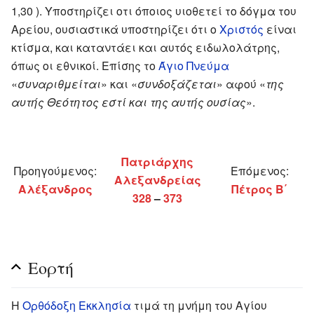
1,30 ). Υποστηρίζει οτι όποιος υιοθετεί το δόγμα του
Αρείου, ουσιαστικά υποστηρίζει ότι ο
Χριστός
είναι
κτίσμα, και καταντάει και αυτός ειδωλολάτρης,
όπως οι εθνικοί. Επίσης το
Άγιο Πνεύμα
«
συναριθμείται
» και «
συνδοξάζεται
» αφού «
της
αυτής Θεότητος εστί και της αυτής ουσίας
».
Πατριάρχης
Προηγούμενος:
Επόμενος:
Αλεξανδρείας
Αλέξανδρος
Πέτρος Β΄
328
–
373
Εορτή
Η
Ορθόδοξη Εκκλησία
τιμά τη μνήμη του Αγίου