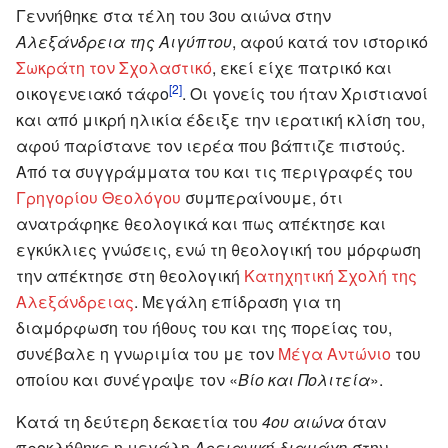
Γεννήθηκε στα τέλη του 3ου αιώνα στην
Αλεξάνδρεια της Αιγύπτου
, αφού κατά τον ιστορικό
Σωκράτη τον Σχολαστικό
, εκεί είχε πατρικό και
[2]
οικογενειακό τάφο
. Οι γονείς του ήταν Χριστιανοί
και από μικρή ηλικία έδειξε την ιερατική κλίση του,
αφού παρίστανε τον ιερέα που βάπτιζε πιστούς.
Από τα συγγράμματα του και τις περιγραφές του
Γρηγορίου Θεολόγου
συμπεραίνουμε, ότι
ανατράφηκε θεολογικά και πως απέκτησε και
εγκύκλιες γνώσεις, ενώ τη θεολογική του μόρφωση
την απέκτησε στη θεολογική
Κατηχητική Σχολή της
Αλεξάνδρειας
. Μεγάλη επίδραση για τη
διαμόρφωση του ήθους του και της πορείας του,
συνέβαλε η γνωριμία του με τον
Μέγα Αντώνιο
του
οποίου και συνέγραψε τον «
Βίο και Πολιτεία
».
Κατά τη δεύτερη δεκαετία του
4ου αιώνα
όταν
προκλήθηκε η μεγάλη
Αρειανική διαμάχη
στην