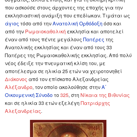
που ασκούσε στους άρχοντες της εποχής για την
εκκλησιαστική ανάμιξη που επεδίωκαν. Τιμάται ως
άγιος
τόσο από την
Ανατολική Ορθόδοξη
όσο και
από την
Ρωμαιοκαθολική
εκκλησία και αποτελεί
έναν από τους πέντε μεγάλους
Πατέρες
της
Ανατολικής εκκλησίας και έναν από τους 33
Πατέρες της Ρωμαιοκαθολικής εκκλησίας. Από πολύ
νέος έδειξε την πνευματική κλίση του, με
αποτέλεσμα σε ηλικία 25 ετών να χειροτονηθεί
Διάκονος
από τον επίσκοπο Αλεξανδρείας
Αλέξανδρο
, τον οποίο ακολούθησε στην
Α΄
Οικουμενική Σύνοδο
το
325
, στη
Νίκαια της Βιθυνίας
και σε ηλικία 33 ετών εξελέγη
Πατριάρχης
Αλεξανδρείας
.