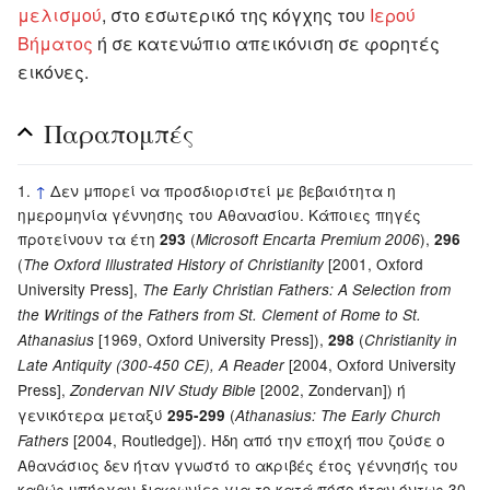
μελισμού
, στο εσωτερικό της κόγχης του
Ιερού
Βήματος
ή σε κατενώπιο απεικόνιση σε φορητές
εικόνες.
Παραπομπές
↑
Δεν μπορεί να προσδιοριστεί με βεβαιότητα η
ημερομηνία γέννησης του Αθανασίου. Κάποιες πηγές
προτείνουν τα έτη
(
),
293
Microsoft Encarta Premium 2006
296
(
[2001, Oxford
The Oxford Illustrated History of Christianity
University Press],
The Early Christian Fathers: A Selection from
the Writings of the Fathers from St. Clement of Rome to St.
[1969, Oxford University Press]),
(
Athanasius
298
Christianity in
[2004, Oxford University
Late Antiquity (300-450 CE), A Reader
Press],
[2002, Zondervan]) ή
Zondervan NIV Study Bible
γενικότερα μεταξύ
(
295-299
Athanasius: The Early Church
[2004, Routledge]). Ήδη από την εποχή που ζούσε ο
Fathers
Αθανάσιος δεν ήταν γνωστό το ακριβές έτος γέννησής του
καθώς υπήρχαν διαφωνίες για το κατά πόσο ήταν όντως 30