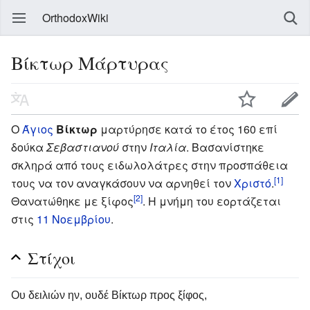
OrthodoxWiki
Βίκτωρ Μάρτυρας
Ο
Άγιος
Βίκτωρ
μαρτύρησε κατά το έτος 160 επί
δούκα
Σεβαστιανού
στην
Ιταλία
. Βασανίστηκε
σκληρά από τους ειδωλολάτρες στην προσπάθεια
[1]
τους να τον αναγκάσουν να αρνηθεί τον
Χριστό
.
[2]
Θανατώθηκε με ξίφος
. Η μνήμη του εορτάζεται
στις
11 Νοεμβρίου
.
Στίχοι
Oυ δειλιών ην, ουδέ Bίκτωρ προς ξίφος,