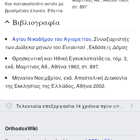
Kαι κατακαίουσιν αυτόν με
στ. 897
βρασμένον έλαιον. Έπειτα
Βιβλιογραφία
Αγίου Νικοδήμου του Αγιορείτου
,
Συναξαριστής
των Δώδεκα μηνών του Ενιαυτού
, Έκδόσεις
Δόμος
Θρησκευτική και Ηθική Εγκυκλοπαίδεια, τόμ. 3,
εκδ. Μαρτίνος Αθ., Αθήνα 1963, στ. 897.
Μηναίον Νοεμβρίου, εκδ. Αποστολική Διακονία
της Εκκλησίας της Ελλάδος, Αθήνα 2002.
από τον την
Τελευταία επεξεργασία 14 χρόνια πριν
OrthodoxWiki