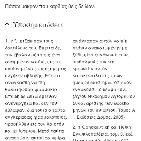
Πάσαν μακράν που καρδίας θεις δειλίαν.
Υποσημειώσεις
↑
"...ετζάκισαν τους
ανάγκασαν αυτόν να πίη
δακτύλους του. Έπειτα δε,
σκόνιν ανακατωμένην με
τον έβαλαν μέσα εις ένα
ξύδι, είτα ευγάνουσι τους
αναμμένον καμίνι, εις το
οφθαλμούς του και
οποίον μείνας τρεις ημέρας,
κρεμώσιν αυτόν
ευγήκεν αβλαβής. Έπειτα
κατακέφαλα εις τριών
αναγκάσθη να πίη
ημερών διάστημα. Ύστερον
θανατηφόρα φαρμάκια.
ευγάνουσι το δέρμα του..."
Eπειδή δε αυτά έμειναν
(Αγίου Νικοδήμου Αγιορείτου
ανενέργητα και δεν τον
Συναξαριστής των δώδεκα
έβλαψαν, διά τούτο ο ταύτα
μηνών του ενιαυτού. Τόμος Α
συγκεράσας φαρμακοποιός,
´. Εκδόσεις Δόμος, 2005)
προσήλθεν εις τον Xριστόν
↑
Θρησκευτική και Ηθική
και επίστευσε. Mετά ταύτα
Εγκυκλοπαίδεια, τόμ. 3, εκδ.
ανασπώσιν αυτού τα νεύρα.
Μαρτίνος Αθ., Αθήνα 1963,