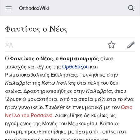
OrthodoxWiki
Φαντίνος ο Νέος
Ο
Φαντίνος ο Νέος, ο θαυματουργός
είναι
μοναχός και άγιος της
Ορθοδόξου
και
Ρωμαιοκαθολικής Εκκλησίας. Γεννήθηκε στην
Καλαβρία
της
Κάτω Ιταλίας
στα τέλη του 8ου
αιώνα. Δραστηριοποιήθηκε στην
Καλαβρία
, όπου
ίδρυσε 3 μοναστήρια, από τα οποία μάλιστα το ένα
ήταν γυναικείο. Συνδέθηκε πνευματικά με τον
Όσιο
Νείλο του Ροσσάνο
. Διακρίθηκε δε κυρίως ως
ηγούμενος της Μονής του Μερκουρίου. Κάποια
στιγμή, προειδοποιήθηκε με όραμα ότι επίκειται
καταστροφική επιδρομή στην περιοχή και