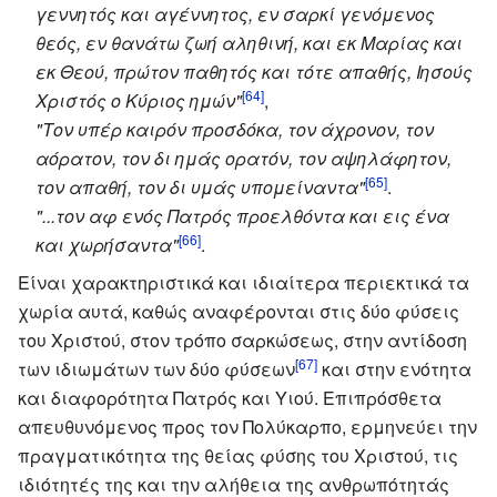
γεννητός και αγέννητος, εν σαρκί γενόμενος
θεός, εν θανάτω ζωή αληθινή, και εκ Μαρίας και
εκ Θεού, πρώτον παθητός και τότε απαθής, Ιησούς
[64]
Χριστός ο Κύριος ημών"
,
"Τον υπέρ καιρόν προσδόκα, τον άχρονον, τον
αόρατον, τον δι ημάς ορατόν, τον αψηλάφητον,
[65]
τον απαθή, τον δι υμάς υπομείναντα"
.
"...τον αφ ενός Πατρός προελθόντα και εις ένα
[66]
και χωρήσαντα"
.
Είναι χαρακτηριστικά και ιδιαίτερα περιεκτικά τα
χωρία αυτά, καθώς αναφέρονται στις δύο φύσεις
του Χριστού, στον τρόπο σαρκώσεως, στην αντίδοση
[67]
των ιδιωμάτων των δύο φύσεων
και στην ενότητα
και διαφορότητα Πατρός και Υιού. Επιπρόσθετα
απευθυνόμενος προς τον Πολύκαρπο, ερμηνεύει την
πραγματικότητα της θείας φύσης του Χριστού, τις
ιδιότητές της και την αλήθεια της ανθρωπότητάς