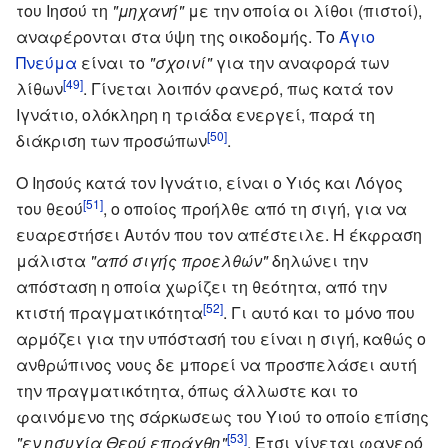
του Ιησού τη
"μηχανή"
με την οποία οι λίθοι (πιστοί),
αναφέρονται στα ύψη της οικοδομής. Το
Άγιο
Πνεύμα
είναι το
"σχοινί"
για την αναφορά των
[49]
λίθων
. Γίνεται λοιπόν φανερό, πως κατά τον
Ιγνάτιο, ολόκληρη η τριάδα ενεργεί, παρά τη
[50]
διάκριση των προσώπων
.
Ο Ιησούς κατά τον Ιγνάτιο, είναι ο Υιός και Λόγος
[51]
του θεού
, ο οποίος προήλθε από τη σιγή, για να
ευαρεστήσει Αυτόν που τον απέστειλε. Η έκφραση
μάλιστα
"από σιγής προελθών"
δηλώνει την
απόσταση η οποία χωρίζει τη θεότητα, από την
[52]
κτιστή πραγματικότητα
. Γι αυτό και το μόνο που
αρμόζει για την υπόστασή του είναι η σιγή, καθώς ο
ανθρώπινος νους δε μπορεί να προσπελάσει αυτή
την πραγματικότητα, όπως άλλωστε και το
φαινόμενο της σάρκωσεως του Υιού το οποίο επίσης
[53]
"εν ησυχία Θεού επράχθη"
. Έτσι γίνεται φανερό