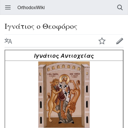
OrthodoxWiki
Ιγνάτιος ο Θεοφόρος
Ιγνάτιος Αντιοχείας