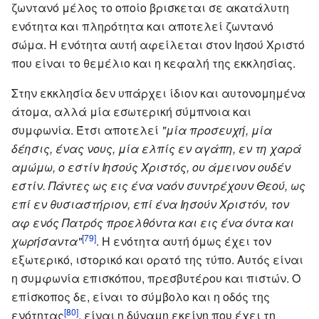
ζωντανό μέλος το οποίο βρισκεται σε ακατάλυτη
ενότητα και πληρότητα και αποτελεί ζωντανό
σώμα. Η ενότητα αυτή αφείλεται στον Ιησού Χριστό
που είναι το θεμέλιο και η κεφαλή της εκκλησίας.
Στην εκκλησία δεν υπάρχει ίδιον και αυτονομημένα
άτομα, αλλά μία εσωτερική σύμπνοια και
συμφωνία. Έτσι αποτελεί
"μία προσευχή, μία
δέησις, ένας νους, μία ελπίς εν αγάπη, εν τη χαρά
αμώμω, ο εστίν Ιησούς Χριστός, ου άμεινον ουδέν
εστίν. Πάντες ως εις ένα ναόν συντρέχουν Θεού, ως
επί εν θυσιαστήριον, επί ένα Ιησούν Χριστόν, τον
αφ ενός Πατρός προελθόντα και εις ένα όντα και
[79]
χωρήσαντα"
. Η ενότητα αυτή όμως έχει τον
εξωτερικό, ιστορικό και ορατό της τύπο. Αυτός είναι
η συμφωνία επισκόπου, πρεσβυτέρου και πιστών. Ο
επίσκοπος δε, είναι το σύμβολο και η οδός της
[80]
ενότητας
, είναι η δύναμη εκείνη που έχει τη