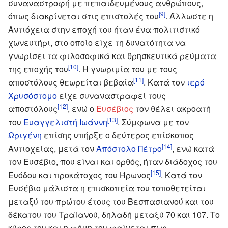
συναναστροφή με πεπαιδευμένους ανθρώπους,
[9]
όπως διακρίνεται στις επιστολές του
. Άλλωστε η
Αντιόχεια στην εποχή του ήταν ένα πολιτιστικό
χωνευτήρι, στο οποίο είχε τη δυνατότητα να
γνωρίσει τα φιλοσοφικά και θρησκευτικά ρεύματα
[10]
της εποχής του
. Η γνωριμία του με τους
[11]
αποστόλους θεωρείται βεβαία
. Κατά τον
ιερό
Χρυσόστομο
είχε συναναστραφεί τους
[12]
αποστόλους
, ενώ ο
Ευσέβιος
τον θέλει ακροατή
[13]
του
Ευαγγελιστή Ιωάννη
. Σύμφωνα με τον
Ωριγένη
επίσης υπήρξε ο δεύτερος επίσκοπος
[14]
Αντιοχείας, μετά τον
Απόστολο Πέτρο
, ενώ κατά
τον Ευσέβιο, που είναι και ορθός, ήταν διάδοχος του
[15]
Ευόδου και προκάτοχος του Ήρωνος
. Κατά τον
Ευσέβιο μάλιστα η επισκοπεία του τοποθετείται
μεταξύ του πρώτου έτους του Βεσπασιανού και του
δέκατου του Τραϊανού, δηλαδή μεταξύ 70 και 107. Το
κύρος του και η φήμη του φαίνεται πως