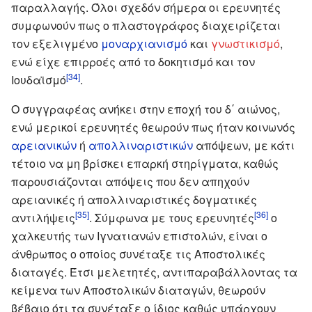
παραλλαγής. Όλοι σχεδόν σήμερα οι ερευνητές
συμφωνούν πως ο πλαστογράφος διαχειρίζεται
τον εξελιγμένο
μοναρχιανισμό
και
γνωστικισμό
,
ενώ είχε επιρροές από το δοκητισμό και τον
[34]
Ιουδαϊσμό
.
Ο συγγραφέας ανήκει στην εποχή του δ΄ αιώνος,
ενώ μερικοί ερευνητές θεωρούν πως ήταν κοινωνός
αρειανικών
ή
απολλιναριστικών
απόψεων, με κάτι
τέτοιο να μη βρίσκει επαρκή στηρίγματα, καθώς
παρουσιάζονται απόψεις που δεν απηχούν
αρειανικές ή απολλιναριστικές δογματικές
[35]
[36]
αντιλήψεις
. Σύμφωνα με τους ερευνητές
ο
χαλκευτής των Ιγνατιανών επιστολών, είναι ο
άνθρωπος ο οποίος συνέταξε τις Αποστολικές
διαταγές. Έτσι μελετητές, αντιπαραβάλλοντας τα
κείμενα των Αποστολικών διαταγών, θεωρούν
βέβαιο ότι τα συνέταξε ο ίδιος καθώς υπάρχουν