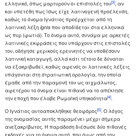
[3]
ελληνικό, όπως μαρτυρούν οι επιστολές του
, αν
και υπετέθη πως ίσως είχε λατινογενή προέλευση,
καθώς το όνομα Ιγνάτιος προέρχεται από τη
λατινική λέξη
Ignis
που αποδίδεται στα ελληνικά
ως πυρ (φωτιά). Το όνομα αυτό, συνάμα με αρκετές
λατινικές εκφράσεις που υπάρχουν στις επιστολές
του, οδήγησε μερικούς ερευνητές να υποθέσουν
λατινική καταγωγή, αλλά κάτι τέτοιο δε δύναται
να εξακριβωθεί, καθώς αφενός οι λατινικές λέξεις
υπάγονται στη στρατιωτική ορολογία, την οποία
έμαθε από την παραμονή του ως αιχμάλωτος,
αφετέρου το όνομα είναι πιθανό να το απέκτησε
[4]
την εποχή που έλαβε Ρωμαϊκή υπηκοότητα
.
[5]
Ο Ιγνάτιος αυτοαποκλήθηκε θεοφόρος
. Ο λόγος
της ονομασίας αυτής παραμένει μέχρι σήμερα
ανεξακρίβωτος. Η παράδοση διέσωσε δύο πιθανές
εκδοχές για το όνομα αυτό, που όμως από την