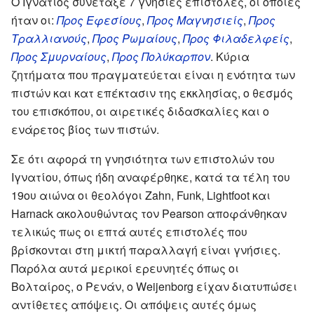
Ο Ιγνάτιος συνέταξε 7 γνήσιες επιστολές, οι οποίες
ήταν οι:
Προς Εφεσίους
,
Προς Μαγνησιείς
,
Προς
Τραλλιανούς
,
Προς Ρωμαίους
,
Προς Φιλαδελφείς
,
Προς Σμυρναίους
,
Προς Πολύκαρπον
. Κύρια
ζητήματα που πραγματεύεται είναι η ενότητα των
πιστών και κατ επέκτασιν της εκκλησίας, ο θεσμός
του επισκόπου, οι αιρετικές διδασκαλίες και ο
ενάρετος βίος των πιστών.
Σε ότι αφορά τη γνησιότητα των επιστολών του
Ιγνατίου, όπως ήδη αναφέρθηκε, κατά τα τέλη του
19ου αιώνα οι θεολόγοι Zahn, Funk, Lightfoot και
Harnack ακολουθώντας τον Pearson αποφάνθηκαν
τελικώς πως οι επτά αυτές επιστολές που
βρίσκονται στη μικτή παραλλαγή είναι γνήσιες.
Παρόλα αυτά μερικοί ερευνητές όπως οι
Βολταίρος, ο Ρενάν, ο Weijenborg είχαν διατυπώσει
αντίθετες απόψεις. Οι απόψεις αυτές όμως