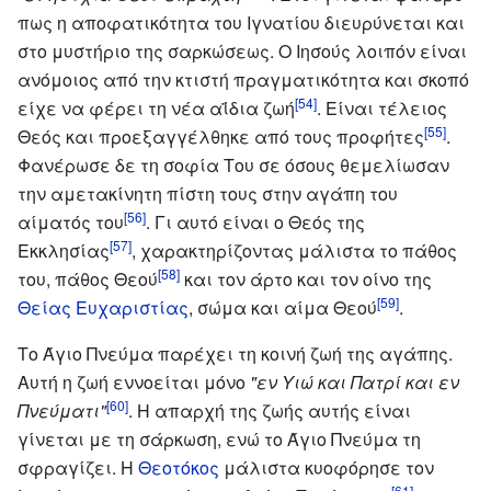
πως η αποφατικότητα του Ιγνατίου διευρύνεται και
στο μυστήριο της σαρκώσεως. Ο Ιησούς λοιπόν είναι
ανόμοιος από την κτιστή πραγματικότητα και σκοπό
[54]
είχε να φέρει τη νέα αΐδια ζωή
. Είναι τέλειος
[55]
Θεός και προεξαγγέλθηκε από τους προφήτες
.
Φανέρωσε δε τη σοφία Του σε όσους θεμελίωσαν
την αμετακίνητη πίστη τους στην αγάπη του
[56]
αίματός του
. Γι αυτό είναι ο Θεός της
[57]
Εκκλησίας
, χαρακτηρίζοντας μάλιστα το πάθος
[58]
του, πάθος Θεού
και τον άρτο και τον οίνο της
[59]
Θείας Ευχαριστίας
, σώμα και αίμα Θεού
.
Το Άγιο Πνεύμα παρέχει τη κοινή ζωή της αγάπης.
Αυτή η ζωή εννοείται μόνο
"εν Υιώ και Πατρί και εν
[60]
Πνεύματι"
. Η απαρχή της ζωής αυτής είναι
γίνεται με τη σάρκωση, ενώ το Άγιο Πνεύμα τη
σφραγίζει. Η
Θεοτόκος
μάλιστα κυοφόρησε τον
[61]