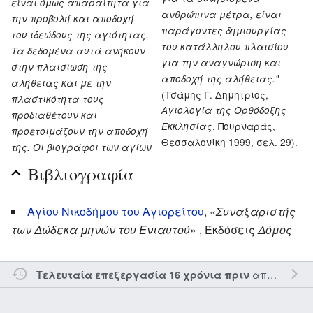
είναι όμως απαραίτητα για
ανθρώπινα μέτρα, είναι
την προβολή και αποδοχή
παράγοντες δημιουργίας
του ιδεώδους της αγιότητας.
του κατάλληλου πλαισίου
Τα δεδομένα αυτά ανήκουν
για την αναγνώριση και
στην πλαισίωση της
αποδοχή της αλήθειας."
αλήθειας και με την
(Τσάμης Γ. Δημητρίος,
πλαστικότητα τους
Αγιολογία της Ορθόδοξης
προδιαθέτουν και
, Πουρναράς,
Εκκλησίας
προετοιμάζουν την αποδοχή
Θεσσαλονίκη 1999, σελ. 29).
της. Οι βιογράφοι των αγίων
Βιβλιογραφία
Αγίου Νικοδήμου του Αγιορείτου
, «
Συναξαριστής
των Δώδεκα μηνών του Ενιαυτού
» , Έκδόσεις
Δόμος
από τον την
Τελευταία επεξεργασία 16 χρόνια πριν