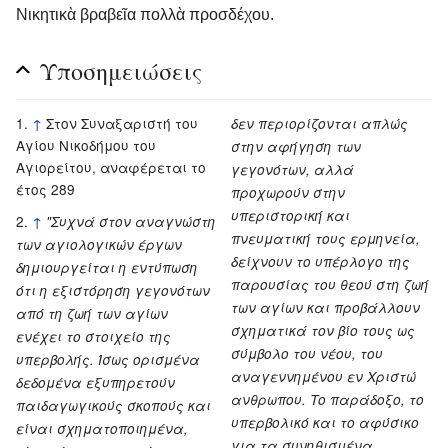
Νικητικὰ βραβεῖα πολλὰ προσδέχου.
Υποσημειώσεις
↑
Στον Συναξαριστή του
δεν περιορίζονται απλώς
Αγίου Νικοδήμου του
στην αφήγηση των
Αγιορείτου, αναφέρεται το
γεγονότων, αλλά
έτος 289
προχωρούν στην
υπεριστορική και
↑
"Συχνά στον αναγνώστη
πνευματική τους ερμηνεία,
των αγιολογικών έργων
δείχνουν το υπέρλογο της
δημιουργείται η εντύπωση
παρουσίας του θεού στη ζωή
ότι η εξιστόρηση γεγονότων
των αγίων και προβάλλουν
από τη ζωή των αγίων
σχηματικά τον βίο τους ως
ενέχει το στοιχείο της
σύμβολο του νέου, του
υπερβολής. Ίσως ορισμένα
αναγεννημένου εν Χριστώ
δεδομένα εξυπηρετούν
ανθρωπου. Το παράδοξο, το
παιδαγωγικούς σκοπούς και
υπερβολικό και το αφύσικο
είναι σχηματοποιημένα,
για τα συνηθισμένα