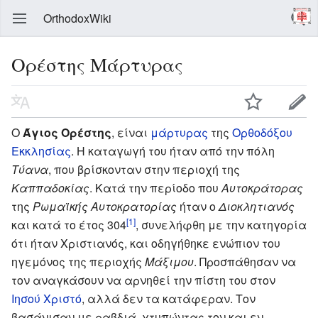
OrthodoxWiki
Ορέστης Μάρτυρας
Ο
Άγιος Ορέστης
, είναι
μάρτυρας
της
Ορθοδόξου
Εκκλησίας
. Η καταγωγή του ήταν από την πόλη
Τύανα
, που βρίσκονταν στην περιοχή της
Καππαδοκίας
. Κατά την περίοδο που
Αυτοκράτορας
της
Ρωμαϊκής Αυτοκρατορίας
ήταν ο
Διοκλητιανός
[1]
και κατά το έτος 304
, συνελήφθη με την κατηγορία
ότι ήταν Χριστιανός, και οδηγήθηκε ενώπιον του
ηγεμόνος της περιοχής
Μάξιμου
. Προσπάθησαν να
τον αναγκάσουν να αρνηθεί την πίστη του στον
Ιησού Χριστό
, αλλά δεν τα κατάφεραν. Τον
βασάνισαν με ραβδιά, χτυπώντας τον και εν