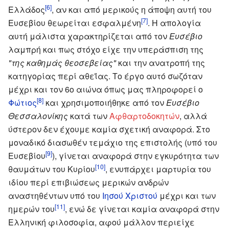
[6]
Ελλάδος
, αν και από μερικούς η άποψη αυτή του
[7]
Ευσεβίου θεωρείται εσφαλμένη
. Η απολογία
αυτή μάλιστα χαρακτηρίζεται από τον
Ευσέβιο
λαμπρή και πως στόχο είχε την υπεράσπιση της
"της καθημάς θεοσεβείας"
και την ανατροπή της
κατηγορίας περί αθεΐας. Το έργο αυτό σωζόταν
μέχρι και τον 6ο αιώνα όπως μας πληροφορεί ο
[8]
Φώτιος
και χρησιμοποιήθηκε από τον
Ευσέβιο
Θεσσαλονίκης
κατά των
Αφθαρτοδοκητών
, αλλά
ύστερον δεν έχουμε καμία σχετική αναφορά. Στο
μοναδικό διασωθέν τεμάχιο της επιστολής (υπό του
[9]
Ευσεβίου
), γίνεται αναφορά στην εγκυρότητα των
[10]
θαυμάτων του Κυρίου
, ενυπάρχει μαρτυρία του
ιδίου περί επιβιώσεως μερικών ανδρών
αναστηθέντων υπό του
Ιησού Χριστού
μέχρι και των
[11]
ημερών του
, ενώ δε γίνεται καμία αναφορά στην
Ελληνική φιλοσοφία, αφού μάλλον περιείχε