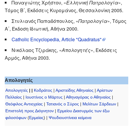
Παναγιώτης Χρήστου, «
Ελληνική Πατρολογία
»,
Τόμος Β΄, Εκδόσεις Κυρομάνος, Θεσσαλονίκη 2005.
Στυλιανός Παπαδόπουλος, «
Πατρολογία
», Τόμος
Α΄, Έκδοση Ιδιωτική, Αθήνα 2000.
Catholic Encyclopedia, Article "Quadratus"
Νικόλαος Τζιράκης, «
Απολογητές
», Εκδόσεις
Αρμός, Αθήνα 2003.
Απολογητές
Απολογητές
| |
Κοδράτος
|
Αριστείδης Αθηναίος
|
Αρίστων
Πελλαίος
|
Ιουστίνος ο Μάρτυς
|
Αθηναγόρας ο Αθηναίος
|
Θεόφιλος Αντιοχείας
|
Τατιανός ο Σύρος
|
Μελίτων Σάρδεων
|
Επιστολή προς Διόγνητον
|
Ερμείου Διασυρμός των έξω
φιλοσόφων
(
Ερμείας
) |
Ψευδιουστίνεια κείμενα