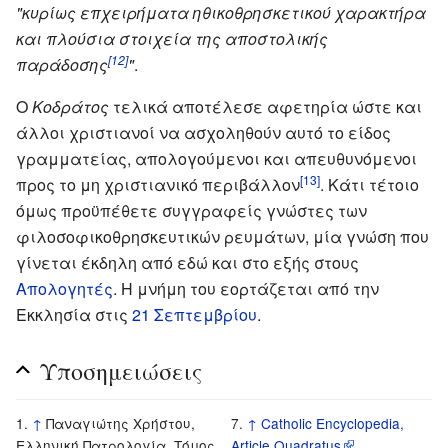
"κυρίως επχειρήματα ηθικοθρησκετικού χαρακτήρα
και πλούσια στοιχεία της αποστολικής
[12]
παράδοσης
"
.
Ο
Κοδράτος
τελικά αποτέλεσε αφετηρία ώστε και
άλλοι χριστιανοί να ασχοληθούν αυτό το είδος
γραμματείας, απολογούμενοι και απευθυνόμενοι
[13]
προς το μη χριστιανικό περιβάλλον
. Κάτι τέτοιο
όμως προϋπέθετε συγγραφείς γνώστες των
φιλοσοφικοθρησκευτικών ρευμάτων, μία γνώση που
γίνεται έκδηλη από εδώ και στο εξής στους
Απολογητές
. Η μνήμη του εορτάζεται από την
Εκκλησία στις
21 Σεπτεμβρίου
.
Υποσημειώσεις
↑
Παναγιώτης Χρήστου,
↑
Catholic Encyclopedia,
Ελληνική Πατρολογία, Τόμος
Article Quadratus