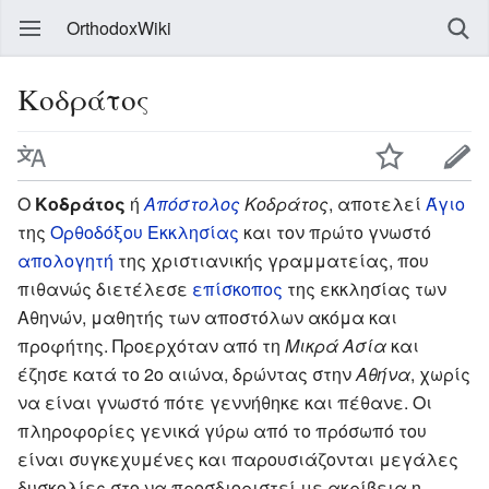
OrthodoxWiki
Κοδράτος
Ο
Κοδράτος
ή
Απόστολος
Κοδράτος
, αποτελεί
Άγιο
της
Ορθοδόξου Εκκλησίας
και τον πρώτο γνωστό
απολογητή
της χριστιανικής γραμματείας, που
πιθανώς διετέλεσε
επίσκοπος
της εκκλησίας των
Αθηνών, μαθητής των αποστόλων ακόμα και
προφήτης. Προερχόταν από τη
Μικρά Ασία
και
έζησε κατά το 2ο αιώνα, δρώντας στην
Αθήνα
, χωρίς
να είναι γνωστό πότε γεννήθηκε και πέθανε. Οι
πληροφορίες γενικά γύρω από το πρόσωπό του
είναι συγκεχυμένες και παρουσιάζονται μεγάλες
δυσκολίες στο να προσδιοριστεί με ακρίβεια η