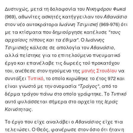
Δυστυχώς, μετά τη δολοφονία του
Νικηφόρου Φωκά
(969), αθωνίτες ασκητές κατήγγειλαν τον
Αθανάσιο
στον νέο αυτοκράτορα
Ιωάννη Τσιμισκή
(969-976) ότι
με τα κτίσματα που δημιούργησε κατέλυσε
"τους
αρχαίους τύπους και τα έθιμα"
. Ο
Ιωάννης
Τσιμισκής
κάλεσε σε απολογία τον
Αθανάσιο
,
αλλά πείστηκε για το επιτελούμενο πνευματικό
έργο και επανέλαβε τις δωρεές τού προκατόχου
του, ανέθεσε στον ηγούμενο της
μονής Στουδίου
να
συντάξει
Τυπικό
, το οποίο κυρώθηκε το έτος 972 και
είναι γνωστό με την ονομασία
"Τράγος"
, από το
δέρμα τράγου πάνω στο οποίο γράφτηκε. Το
Τυπικό
αυτό φυλάσσεται σήμερα στο αρχείο της
Ιεράς
Κοινότητας
.
Το έργο που είχε αναλάβει ο
Αθανάσιος
είχε πια
τελειώσει. Ο Θεός, φανέρωσε στον όσιο ότι ήταν η