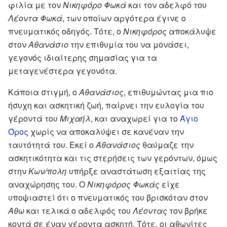
φιλία με τον
Νικηφόρο Φωκά
και τον αδελφό του
Λέοντα Φωκά
, των οποίων αργότερα έγινε ο
πνευματικός οδηγός. Τότε, ο
Νικηφόρος
αποκάλυψε
στον
Αθανάσιο
την επιθυμία του να μονάσει,
γεγονός ιδιαίτερης σημασίας για τα
μεταγενέστερα γεγονότα.
Κάποια στιγμή, ο
Αθανάσιος
, επιθυμώντας μια πιο
ήσυχη και ασκητική ζωή, παίρνει την ευλογία του
γέροντά του
Μιχαήλ
, και αναχωρεί για το
Άγιο
Όρος
χωρίς να αποκαλύψει σε κανέναν την
ταυτότητά του. Εκεί ο
Αθανάσιος
θαύμαζε την
ασκητικότητα και τις στερήσεις των γερόντων, όμως
στην
Κων/πολη
υπήρξε αναστάτωση εξαιτίας της
αναχώρησης του. Ο
Νικηφόρος Φωκάς
είχε
υποψιαστεί ότι ο πνευματικός του βρισκόταν στον
Αθω
και τελικά ο αδελφός του
Λέοντας
τον βρήκε
κοντά σε έναν γέροντα ασκητή. Τότε, οι αθωνίτες