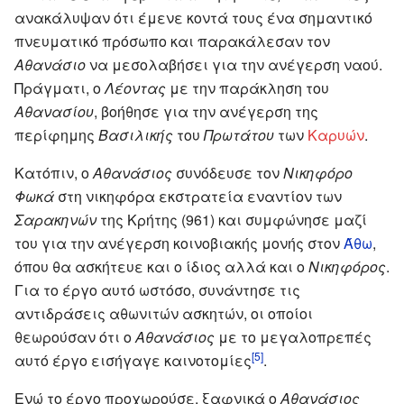
ανακάλυψαν ότι έμενε κοντά τους ένα σημαντικό
πνευματικό πρόσωπο και παρακάλεσαν τον
Αθανάσιο
να μεσολαβήσει για την ανέγερση ναού.
Πράγματι, ο
Λέοντας
με την παράκληση του
Αθανασίου
, βοήθησε για την ανέγερση της
περίφημης
Βασιλικής
του
Πρωτάτου
των
Καρυών
.
Κατόπιν, ο
Αθανάσιος
συνόδευσε τον
Νικηφόρο
Φωκά
στη νικηφόρα εκστρατεία εναντίον των
Σαρακηνών
της Κρήτης (961) και συμφώνησε μαζί
του για την ανέγερση κοινοβιακής μονής στον
Άθω
,
όπου θα ασκήτευε και ο ίδιος αλλά και ο
Νικηφόρος
.
Για το έργο αυτό ωστόσο, συνάντησε τις
αντιδράσεις αθωνιτών ασκητών, οι οποίοι
θεωρούσαν ότι ο
Αθανάσιος
με το μεγαλοπρεπές
[5]
αυτό έργο εισήγαγε καινοτομίες
.
Ενώ το έργο προχωρούσε, ξαφνικά ο
Αθανάσιος