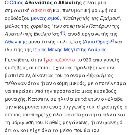
Ο
Όσιος
Αθανάσιος ο Αθωνίτης
είναι μια
σημαντική
ασκητική
και πνευματική μορφή του
ορθόδοξου
μοναχισμού
,
"Καθηγητής της Ερήμου"
,
μέλος της χορείας
"των ασκητικών Πατέρων της
[1]
Ανατολικής Εκκλησίας"
, αναδιοργανωτής της
[2]
Αθωνικής
μοναστικής πολιτείας (
Άγιο Όρος
)
και
ιδρυτής της
Ιεράς Μονής Μεγίστης Λαύρας
.
Γεννήθηκε στην
Τραπεζούντα
το 930 από γονείς
ευσεβείς, οι οποίοι, έχοντας προλάβει να τον
βαπτίσουν, δίνοντας του το όνομα
Αβραάμιος
,
πέθαναν όταν ήταν ακόμη μικρός, με αποτέλεσμα
να περάσει υπό την προστασία μιας ευσεβούς
μοναχής. Κατόπιν, σε ηλικία επτά ετών ανέλαβε
την κηδεμονία του ένας συγγενής του, στρατηγός, ο
οποίος του παρείχε όλα τα απαραίτητα αλλά και
τη μόρφωσή του. Καθώς μεγάλωνε, ήταν φανερό
ότι αν και είχε όλα τα μέσα που θα του