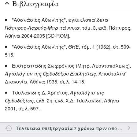
Βιβλιογραφία
"Αθανάσιος Αθωνίτης", εγκυκλοπαίδεια
Πάπυρος-Λαρούς-Μπριτάννικα
, τόμ. 3, εκδ. Πάπυρος,
Αθήνα 2004-2005 [CD-ROM].
"Αθανάσιος Αθωνίτης",
ΘΗΕ
, τόμ. 1 (1962), στ. 509-
515.
Ευστρατιάδης Σωφρόνιος (Μητρ. Λεοντοπόλεως),
Αγιολόγιον της Ορθοδόξου Εκκλησίας
, Αποστολική
Διακονία, Αθήνα 1935, σελ. 14-15.
Τσολακίδης Δ. Χρήστος,
Αγιολόγιο της
Ορθοδοξίας
, έκδ. 2η, εκδ. Χ.Δ. Τσολακίδη, Αθήνα
2001, σελ. 597.
από τον την
E
Τελευταία επεξεργασία 7 χρόνια πριν