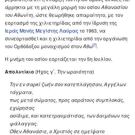
άρρηκτα με τη μεγάλη μορφή του οσίου
Αθανασίου
του Αθωνίτη
, ώστε θεωρήθηκε απαραίτητο, με τον
εορτασμό της χιλιετηρίδας από την ίδρυση της
Ιεράς Μονής Μεγίστης Λαύρας
το 1963, να
συνεορτασθεί και η χιλιετηρίδα από την οργάνωση
[7]
του Ορθόδοξου μοναχισμού στον
Άθω
.
Η μνήμη του οσίου εορτάζεται την 5η Ιουλίου.
Απολυτίκιο
(Ήχος γ΄.
Την ωραιότητα
)
Την εν σαρκί ζωήν σου κατεπλάγησαν, Αγγέλων
τάγματα
,
πως μετά σώματος, προς αοράτους συμπλοκάς,
εχώρησας
αοίδιμε, και κατετραυμάτισας, των δαιμόνων τας
φάλαγγας
.
Όθεν Αθανάσιε, ο Χριστός σε ημείψατο