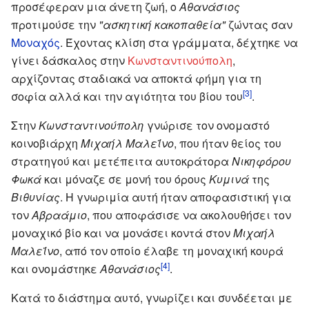
προσέφεραν μια άνετη ζωή, ο
Αθανάσιος
προτιμούσε την
"ασκητική κακοπαθεία"
ζώντας σαν
Μοναχός
. Έχοντας κλίση στα γράμματα, δέχτηκε να
γίνει δάσκαλος στην
Κωνσταντινούπολη
,
αρχίζοντας σταδιακά να αποκτά φήμη για τη
[3]
σοφία αλλά και την αγιότητα του βίου του
.
Στην
Κωνσταντινούπολη
γνώρισε τον ονομαστό
κοινοβιάρχη
Μιχαήλ Μαλεΐνο
, που ήταν θείος του
στρατηγού και μετέπειτα αυτοκράτορα
Νικηφόρου
Φωκά
και μόναζε σε μονή του όρους
Κυμινά
της
Βιθυνίας
. Η γνωριμία αυτή ήταν αποφασιστική για
τον
Αβραάμιο
, που αποφάσισε να ακολουθήσει τον
μοναχικό βίο και να μονάσει κοντά στον
Μιχαήλ
Μαλεΐνο
, από τον οποίο έλαβε τη μοναχική κουρά
[4]
και ονομάστηκε
Αθανάσιος
.
Κατά το διάστημα αυτό, γνωρίζει και συνδέεται με