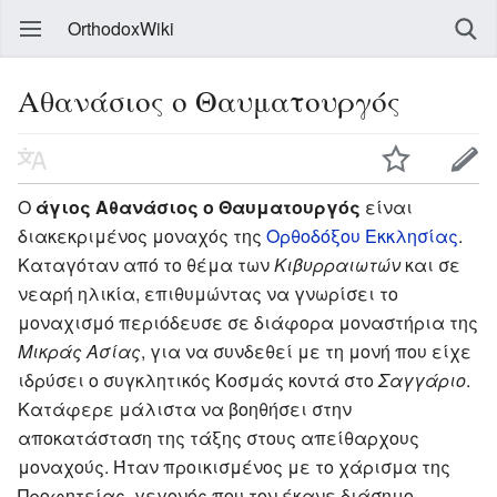
OrthodoxWiki
Αθανάσιος ο Θαυματουργός
Ο
άγιος Αθανάσιος ο Θαυματουργός
είναι
διακεκριμένος μοναχός της
Ορθοδόξου Εκκλησίας
.
Καταγόταν από το θέμα των
Κιβυρραιωτών
και σε
νεαρή ηλικία, επιθυμώντας να γνωρίσει το
μοναχισμό περιόδευσε σε διάφορα μοναστήρια της
Μικράς Ασίας
, για να συνδεθεί με τη μονή που είχε
ιδρύσει ο συγκλητικός Κοσμάς κοντά στο
Σαγγάριο
.
Κατάφερε μάλιστα να βοηθήσει στην
αποκατάσταση της τάξης στους απείθαρχους
μοναχούς. Ήταν προικισμένος με το χάρισμα της
Προφητείας, γεγονός που τον έκανε διάσημο