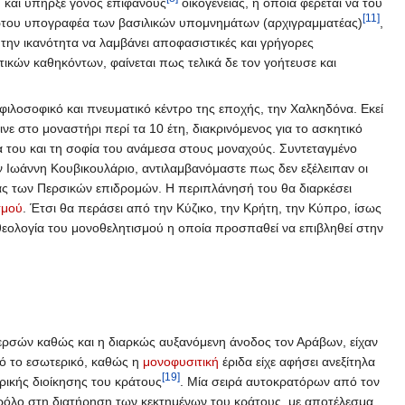
 και υπήρξε γόνος επιφανούς
οικογένειας, η οποία φέρεται να του
[11]
ρώτου υπογραφέα των βασιλικών υπομνημάτων (αρχιγραμματέας)
,
την ικανότητα να λαμβάνει αποφασιστικές και γρήγορες
ικών καθηκόντων, φαίνεται πως τελικά δε τον γοήτευσε και
φιλοσοφικό και πνευματικό κέντρο της εποχής, την Χαλκηδόνα. Εκεί
ινε στο μοναστήρι περί τα 10 έτη, διακρινόμενος για το ασκητικό
α του και τη σοφία του ανάμεσα στους μοναχούς. Συντεταγμένο
ν Ιωάννη Κουβικουλάριο, αντιλαμβανόμαστε πως δεν εξέλειπαν οι
τίας των Περσικών επιδρομών. Η περιπλάνησή του θα διαρκέσει
σμού
. Έτσι θα περάσει από την Κύζικο, την Κρήτη, την Κύπρο, ίσως
 θεολογία του μονοθελητισμού η οποία προσπαθεί να επιβληθεί στην
Περσών καθώς και η διαρκώς αυξανόμενη άνοδος τον Αράβων, είχαν
πό το εσωτερικό, καθώς η
μονοφυσιτική
έριδα είχε αφήσει ανεξίτηλα
[19]
ρικής διοίκησης του κράτους
. Μία σειρά αυτοκρατόρων από τον
 ρόλο στη διατήρηση των κεκτημένων του κράτους, με αποτέλεσμα