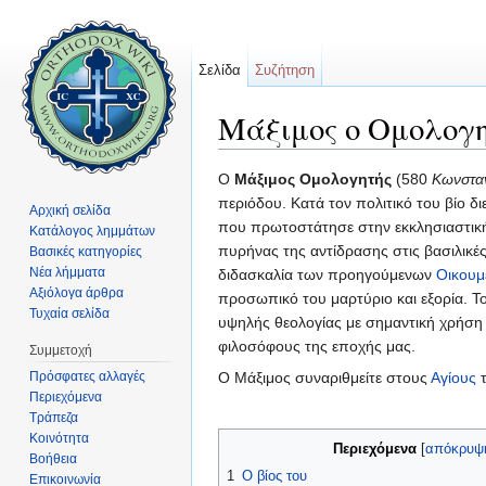
Σελίδα
Συζήτηση
Μάξιμος ο Ομολογ
Μετάβαση σε:
πλοήγηση
,
αναζήτηση
Ο
Μάξιμος Ομολογητής
(580
Κωνστα
περιόδου. Κατά τον πολιτικό του βίο δ
Αρχική σελίδα
που πρωτοστάτησε στην εκκλησιαστικ
Κατάλογος λημμάτων
πυρήνας της αντίδρασης στις βασιλικές
Βασικές κατηγορίες
Νέα λήμματα
διδασκαλία των προηγούμενων
Οικουμ
Αξιόλογα άρθρα
προσωπικό του μαρτύριο και εξορία. Το 
Τυχαία σελίδα
υψηλής θεολογίας με σημαντική χρήση
φιλοσόφους της εποχής μας.
Συμμετοχή
Πρόσφατες αλλαγές
Ο Μάξιμος συναριθμείτε στους
Αγίους
τ
Περιεχόμενα
Τράπεζα
Κοινότητα
Περιεχόμενα
[
απόκρυψ
Βοήθεια
1
Ο βίος του
Επικοινωνία