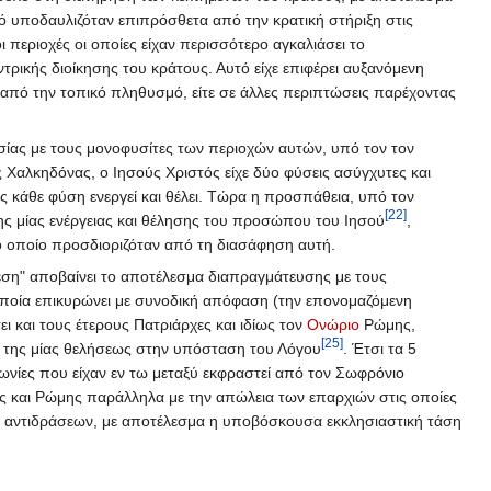
τό υποδαυλιζόταν επιπρόσθετα από την κρατική στήριξη στις
οι περιοχές οι οποίες είχαν περισσότερο αγκαλιάσει το
τρικής διοίκησης του κράτους. Αυτό είχε επιφέρει αυξανόμενη
ια από την τοπικό πληθυσμό, είτε σε άλλες περιπτώσεις παρέχοντας
σίας με τους μονοφυσίτες των περιοχών αυτών, υπό τον τον
 Χαλκηδόνας, ο Ιησούς Χριστός είχε δύο φύσεις ασύγχυτες και
 κάθε φύση ενεργεί και θέλει. Τώρα η προσπάθεια, υπό τον
[22]
ης μίας ενέργειας και θέλησης του προσώπου του Ιησού
,
 οποίο προσδιοριζόταν από τη διασάφηση αυτή.
θεση" αποβαίνει το αποτέλεσμα διαπραγμάτευσης με τους
 οποία επικυρώνει με συνοδική απόφαση (την επονομαζόμενη
σει και τους έτερους Πατριάρχες και ιδίως τον
Ονώριο
Ρώμης,
[25]
α της μίας θελήσεως στην υπόσταση του Λόγου
. Έτσι τα 5
ωνίες που είχαν εν τω μεταξύ εκφραστεί από τον Σωφρόνιο
ς και Ρώμης παράλληλα με την απώλεια των επαρχιών στις οποίες
ων αντιδράσεων, με αποτέλεσμα η υποβόσκουσα εκκλησιαστική τάση