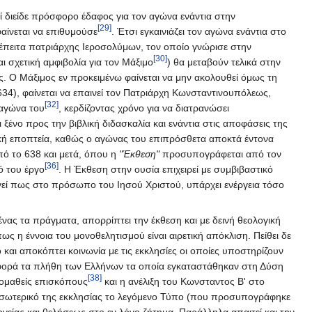
εί διείδε πρόσφορο έδαφος για τον αγώνα ενάντια στην
[29]
αίνεται να επιθυμούσε
. Έτσι εγκαινιάζει τον αγώνα ενάντια στο
έπειτα πατριάρχης Ιεροσολύμων, τον οποίο γνώρισε στην
[30]
ι σχετική αμφιβολία για τον Μάξιμο
) θα μεταβούν τελικά στην
ς. Ο Μάξιμος εν προκειμένω φαίνεται να μην ακολουθεί όμως τη
), φαίνεται να επαινεί τον Πατριάρχη Κωνσταντινουπόλεως,
[32]
 αγώνα του
, κερδίζοντας χρόνο για να διατρανώσει
ξένο προς την βιβλική διδασκαλία και ενάντια στις αποφάσεις της
λική εποπτεία, καθώς ο αγώνας του επιπρόσθετα αποκτά έντονα
πό το 638 και μετά, όπου η
"Έκθεση"
προσυπογράφεται από τον
[36]
ό του έργο
. Η Έκθεση στην ουσία επιχειρεί με συμβιβαστικό
γεί πως στο πρόσωπο του Ιησού Χριστού, υπάρχει ενέργεια τόσο
νας τα πράγματα, απορρίπτει την έκθεση και με δεινή θεολογική
πως η έννοια του μονοθελητισμού είναι αιρετική απόκλιση. Πείθει δε
αι αποκόπτει κοινωνία με τις εκκλησίες οι οποίες υποστηρίζουν
αφορά τα πλήθη των Ελλήνων τα οποία εγκαταστάθηκαν στη Δύση
[38]
νομαθείς επισκόπους
και η ανέλιξη του Κωνσταντος Β' στο
ο εσωτερικό της εκκλησίας το λεγόμενο Τύπο (που προσυπογράφηκε
είας και θελήσεως στο εν λόγο ζήτημα. Παράλληλα απαιτεί και την