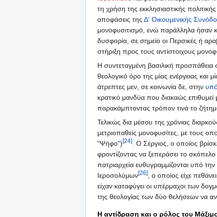
τη χρήση της εκκλησιαστικής πολιτική
αποφάσεις της
Δ' Οικουμενικής Συνόδ
μονοφυσιτισμό, ενώ παράλληλα ήσαν και
δυσφορία, σε σημείο οι Περσικές ή αρα
στήριξη προς τους αντίστοιχους μονοφ
Η συντεταγμένη βασιλική προσπάθεια σ
θεολογικό όρο της μίας ενέργειας και
άτρεπτες μεν, σε κοινωνία δε, στην
υπ
κρατικό μανδύα που διακαώς επιθυμεί 
παρακάμπτοντας τρόπον τινά το ζήτημ
Τελικώς δια μέσου της χρόνιας διαρκ
μετριοπαθείς μονοφυσίτες, με τους οπ
[24]
"Ψήφο")
. Ο Σέργιος, ο οποίος βρίσ
φροντίζοντας να ξεπεράσει το σκόπελο
πατριαρχεία ευθυγραμμίζονται υπό την
[26]
Ιεροσολύμων
, ο οποίος είχε πεθά
είχαν καταφύγει οι υπέρμαχοι των δο
της θεολογίας των δύο θελήσεων να αντ
Η αντίδραση και ο ρόλος του Μάξιμ