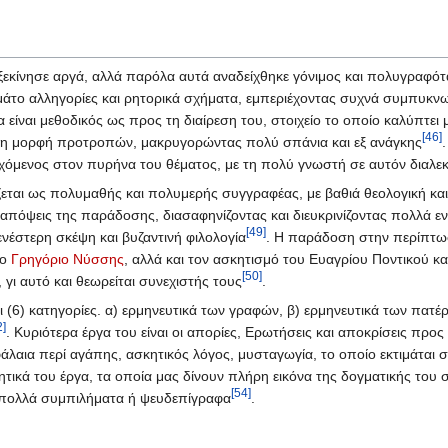
ξεκίνησε αργά, αλλά παρόλα αυτά αναδείχθηκε γόνιμος και πολυγραφότ
εμάτο αλληγορίες και ρητορικά σχήματα, εμπεριέχοντας συχνά συμπυκν
 είναι μεθοδικός ως προς τη διαίρεση του, στοιχείο το οποίο καλύπτει
[46]
ε τη μορφή προτροπών, μακρυγορώντας πολύ σπάνια και εξ ανάγκης
ρχόμενος στον πυρήνα του θέματος, με τη πολύ γνωστή σε αυτόν διαλεκ
ζεται ως πολυμαθής και πολυμερής συγγραφέας, με βαθιά θεολογική κα
απόψεις της παράδοσης, διασαφηνίζοντας και διευκρινίζοντας πολλά ε
[49]
νέστερη σκέψη και βυζαντινή φιλολογία
. Η παράδοση στην περίπτωσ
το
Γρηγόριο Νύσσης
, αλλά και τον ασκητισμό του Ευαγρίου Ποντικού και
[50]
γι αυτό και θεωρείται συνεχιστής τους
.
ι (6) κατηγορίες. α) ερμηνευτικά των γραφών, β) ερμηνευτικά των πατέρω
2]
. Κυριότερα έργα του είναι οι απορίες, Ερωτήσεις και αποκρίσεις πρ
άλαια περί αγάπης, ασκητικός λόγος, μυσταγωγία, το οποίο εκτιμάται σ
ρητικά του έργα, τα οποία μας δίνουν πλήρη εικόνα της δογματικής του 
[54]
ι πολλά συμπιλήματα ή ψευδεπίγραφα
.