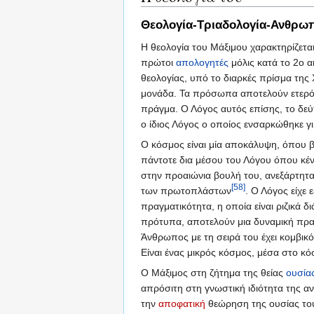
Θεολογία-Τριαδολογία-Ανθρω
Η θεολογία του Μάξιμου χαρακτηρίζετα
πρώτοι
απολογητές
μόλις κατά το 2ο α
θεολογίας, υπό το διαρκές πρίσμα της 
μονάδα. Τα πρόσωπα αποτελούν ετερότη
πράγμα. Ο Λόγος αυτός επίσης, το δεύ
ο ίδιος Λόγος ο οποίος ενσαρκώθηκε γ
Ο κόσμος είναι μία αποκάλυψη, όπου βα
πάντοτε δια μέσου του Λόγου όπου κέν
στην προαιώνια βουλή του, ανεξάρτητα
[58]
των πρωτοπλάστων
. Ο Λόγος είχε
πραγματικότητα, η οποία είναι ριζικά 
πρότυπα, αποτελούν μια δυναμική πραγ
Άνθρωπος με τη σειρά του έχει κομβικό 
Είναι ένας μικρός κόσμος, μέσα στο κό
Ο Μάξιμος στη ζήτημα της θείας
ουσία
απρόσιτη στη γνωστική ιδιότητα της α
την
αποφατική
θεώρηση της ουσίας του 