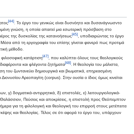
[44]
ατος
. Το έργο του γενικώς είναι δυσνόητο και δυσανάγνωσντο
ωμένη γνώση, η οποία απαιτεί μια εσωτερική πρόσβαση στο
[45]
 μέρος της δυσκολίας της κατανοήσεως
, υποδιαιρώντας το έργο
. Μέσα από τη εργογραφία του επίσης γίνεται φανερό πως προτιμά
τική μέθοδο.
[47]
ι φιλοσοφική κατάρτιση
, που καλύπτει όλους τους θεολογικούς
[48]
νδιαφέροντα και φλέγοντα ζητήματα
. Η θεολογία του μάλιστα,
η του ζωντανεύει δημιουργικά και βιωματικά, επηρεασμένη
 Διονυσίου Αρεοπαγίτη (corpus). Στην ουσία ο ίδιος όμως κινείται
ν, γ) δογματικά-αντιρρητικά, δ) επιστολές, ε) λειτουργιολογικά-
ος Θαλάσσιον, Πεύσεις και αποκρίσεις, η επιστολή προς Θεόπεμπτον
ήμερα για τη φιλολογική και θεολογική του επιρροή στους μετέπειτα
σκέψης και θεολογίας. Τέλος σε ότι αφορά το έργο του, υπάρχουν