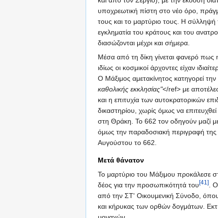
υποχρεωτική πίστη στο νέο όρο, πράγ
τους και το μαρτύριο τους. Η σύλληψή
εγκληματία του κράτους και του ανατροπ
διασώζονται μέχρι και σήμερα.
Μέσα από τη δίκη γίνεται φανερό πως 
ιδίως οι κοσμικοί άρχοντες είχαν ιδια
Ο Μάξιμος αμετακίνητος κατηγορεί την 
καθολικής εκκλησίας"
</ref> με αποτέλ
και η επιτυχία των αυτοκρατορικών επ
δικαστηρίου, χωρίς όμως να επιτευχθεί 
στη Θράκη. Το 662 τον οδηγούν μαζί μ
όμως την παραδοσιακή περιγραφή της απ
Αυγούστου το 662.
Μετά θάνατον
Το μαρτύριο του Μάξιμου προκάλεσε στ
[41]
δέος για την προσωπικότητά του
. 
από την ΣΤ' Οικουμενική Σύνοδο, όπο
και κήρυκας των ορθών δογμάτων. Εκτ
μοναχών.