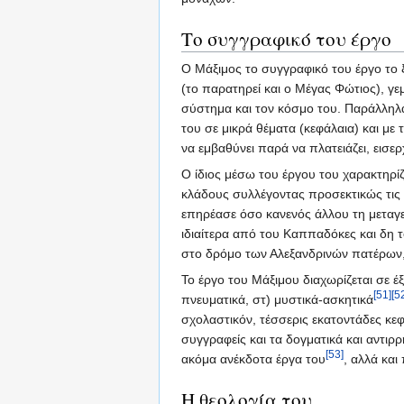
Το συγγραφικό του έργο
Ο Μάξιμος το συγγραφικό του έργο το 
(το παρατηρεί και ο Μέγας Φώτιος), γ
σύστημα και τον κόσμο του. Παράλληλα
του σε μικρά θέματα (κεφάλαια) και μ
να εμβαθύνει παρά να πλατειάζει, εισε
Ο ίδιος μέσω του έργου του χαρακτηρί
κλάδους συλλέγοντας προσεκτικώς τις 
επηρέασε όσο κανενός άλλου τη μεταγε
ιδιαίτερα από του Καππαδόκες και δη 
στο δρόμο των Αλεξανδρινών πατέρων, 
Το έργο του Μάξιμου διαχωρίζεται σε έξ
[51]
[5
πνευματικά, στ) μυστικά-ασκητικά
σχολαστικόν, τέσσερις εκατοντάδες κεφ
συγγραφείς και τα δογματικά και αντιρ
[53]
ακόμα ανέκδοτα έργα του
, αλλά κα
Η θεολογία του