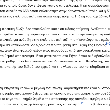
μα το οποίο όμως δεν επέφερε κάποιο αποτέλεσμα. Η μη συμμόρφωση τ
 του συνέβη το 653 όπου φυλακίστηκε στην Κωνσταντινούπολη και η δίκ
έα της εκκλησιαστικής και πολιτειακής ειρήνης. Η δίκη του, όχι άδικα
η πολιτική δίωξη δεν αποτελούσε κάποιου είδους επίφαση. Αντίθετα οι
ίτερα ερεθιστεί από τη συμπεριφορά του και ιδίως από την πνευματική 
πολιτεία για ανάμιξη στην εκκλησιαστική τάξη <re>
"είναι έργο των ιερ
[40
εσμα να καταδικαστεί σε εξορία σε πρώτη φάση στη Βιζύη της Θράκης
ιδιώξεων είναι φανερό πλέον πως περνούσαν από την συμφιλίωση και α
το θεμιτό αποτέλεσμα. Έτσι μετακινείται στο Ρήγιο όπου οι διαβουλεύσει
ε το μαθητή του Αναστάσιο σε σύνοδο επισκόπων στην Κων/πολη, όπου 
οκοπής του δεξιού του χεριού και της γλώσσας του και εξορίζεται στη
η Βυζαντινή κοινωνία μεγάλη εντύπωση. Χαρακτηριστικές είναι οι ιστο
Οι ιστορίες αποτελούν δείγμα της επίδρασης που είχε αφήσει στον ορθ
υ το έργο του υπήρξε θεμέλιο της απόφασης της συνόδου τιμήθηκε ως 
[43]
ιμήθηκε επίσης ως φιλόσοφος, μυστικός και ασκητής
. Τα βιβλία το