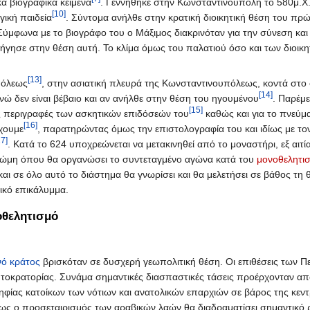
ά βιογραφικά κείμενα
. Γεννήθηκε στην Κωνσταντινούπολη το 580μ.Χ.
[10]
γική παιδεία
. Σύντομα ανήλθε στην κρατική διοικητική θέση του π
ύμφωνα με το βιογράφο του ο Μάξιμος διακρινόταν για την σύνεση και 
ήγησε στην θέση αυτή. Το κλίμα όμως του παλατιού όσο και των διοικητ
[13]
πόλεως
, στην ασιατική πλευρά της Κωνσταντινουπόλεως, κοντά στο 
[14]
ενώ δεν είναι βέβαιο και αν ανήλθε στην θέση του ηγουμένου
. Παρέμε
[15]
 περιγραφές των ασκητικών επιδόσεών του
καθώς και για το πνεύμ
[16]
χουμε
, παρατηρώντας όμως την επιστολογραφία του και ιδίως με το
17]
. Κατά το 624 υποχρεώνεται να μετακινηθεί από το μοναστήρι, εξ αι
η Ρώμη όπου θα οργανώσει το συντεταγμένο αγώνα κατά του
μονοθελητι
αι σε όλο αυτό το διάστημα θα γνωρίσει και θα μελετήσει σε βάθος τη
ικό επικάλυμμα.
οθελητισμό
νό κράτος
βρισκόταν σε δυσχερή γεωπολιτική θέση. Οι επιθέσεις των 
Αυτοκρατορίας. Συνάμα σημαντικές διασπαστικές τάσεις προέρχονταν α
ηφίας κατοίκων των νότιων και ανατολικών επαρχιών σε βάρος της κεντ
πως ο προσεταιρισμός των αραβικών λαών θα διαδραματίσει σημαντικό