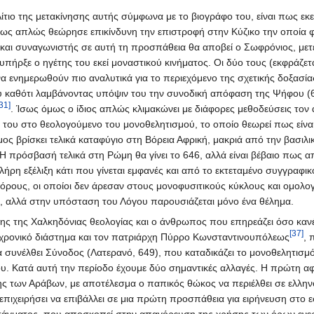
Αίτιο της μετακίνησης αυτής σύμφωνα με το βιογράφο του, είναι πως εκ
μως απλώς θεώρησε επικίνδυνη την επιστροφή στην Κύζικο την οποία φ
 και συναγωνιστής σε αυτή τη προσπάθεια θα αποβεί ο Σωφρόνιος, μετ
ήρξε ο ηγέτης του εκεί μοναστικού κινήματος. Οι δύο τους (εκφράζετα
α ενημερωθούν πιο αναλυτικά για το περιεχόμενο της σχετικής δοξασία
καθότι λαμβάνοντας υπόψιν του την συνοδική απόφαση της Ψήφου (634
31]
. Ίσως όμως ο ίδιος απλώς κλιμακώνει με διάφορες μεθοδεύσεις τον
 του στο θεολογούμενο του μονοθελητισμού, το οποίο θεωρεί πως είναι 
ος βρίσκει τελικά καταφύγιο στη Βόρεια Αφρική, μακριά από την βασι
 Η πρόσβασή τελικά στη Ρώμη θα γίνει το 646, αλλά είναι βέβαιο πως α
λήρη εξέλιξη κάτι που γίνεται εμφανές και από το εκτεταμένο συγγραφικ
όρους, οι οποίοι δεν άρεσαν στους μονοφυσιτικούς κύκλους και ομολο
η, αλλά στην υπόσταση του Λόγου παρουσιάζεται μόνο ένα θέλημα.
της της Χαλκηδόνιας θεολογίας και ο άνθρωπος που επηρεάζει όσο κανέ
[37]
νο χρονικό διάστημα και τον πατριάρχη Πύρρο Κωνσταντινουπόλεως
, 
συνέλθει Σύνοδος (Λατερανό, 649), που καταδικάζει το μονοθελητισμό κ
υ. Κατά αυτή την περίοδο έχουμε δύο σημαντικές αλλαγές. Η πρώτη 
ασης των Αράβων, με αποτέλεσμα ο παπικός θώκος να περιέλθει σε ελλη
επιχειρήσει να επιβάλλει σε μια πρώτη προσπάθεια για ειρήνευση στ
ιατάγματος, που αποσκοπεί στην απαγόρευση της χρήσης των όρων ενεργ