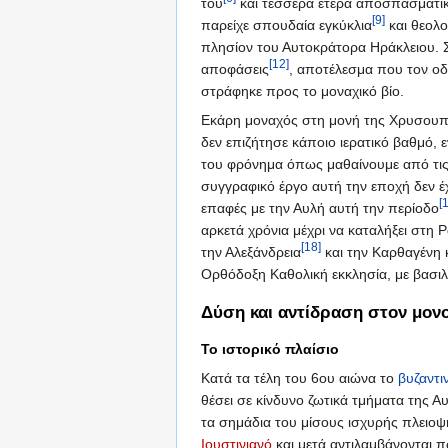
του
και τέσσερα έτερα αποσπασματικ
[9]
παρείχε σπουδαία εγκύκλια
και θεολο
πλησίον του Αυτοκράτορα Ηράκλειου. Σ
[12]
αποφάσεις
, αποτέλεσμα που τον οδ
στράφηκε προς το μοναχικό βίο.
Εκάρη μοναχός στη μονή της Χρυσου
δεν επιζήτησε κάποιο ιερατικό βαθμό, 
του φρόνημα όπως μαθαίνουμε από τις
συγγραφικό έργο αυτή την εποχή δεν έ
[
επαφές με την Αυλή αυτή την περίοδο
αρκετά χρόνια μέχρι να καταλήξει στ
[18]
την Αλεξάνδρεια
και την Καρθαγένη κ
Ορθόδοξη Καθολική εκκλησία, με βασιλ
Δύση και αντίδραση στον μον
Το ιστορικό πλαίσιο
Κατά τα τέλη του 6ου αιώνα το
βυζαντι
θέσει σε κίνδυνο ζωτικά τμήματα της 
τα σημάδια του μίσους ισχυρής πλειοψ
Ιουστινιανό
και μετά αντιλαμβάνονται 