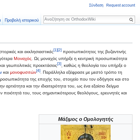
Σύνδεση
Request account
Αναζήτηση
α
Προβολή ιστορικού
[1]
[2]
ιστορικές και εκκλησιαστικές
προσωπικότητες της βυζαντινής
ργότερα
Μοναχός
. Ως μοναχός υπήρξε η κεντρική προσωπικότητα
[3]
ς και γεωπολιτικές προεκτάσεις
, καθώς η θεολογία του υπήρξε ο
[4]
ν
και
μονοφυσιτών
. Παράλληλα εξέφρασε με μεστό τρόπο τη
προσωπικότητα της εποχής του, στοιχείο που τον οδήγησε και στο
ν αρτιότητα και την ιδιαιτερότητα του, ως ένα εξαίσιο δείγμα
ην ποιότητά του, τους σημαντικότερους θεολόγους, ερευνητές και
Μάξιμος ο Ομολογητής