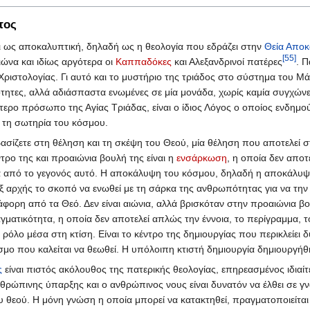
πος
ι ως αποκαλυπτική, δηλαδή ως η θεολογία που εδράζει στην
Θεία Απο
[55]
ιώνα και ιδίως αργότερα οι
Καππαδόκες
και Αλεξανδρινοί πατέρες
. Π
Χριστολογίας. Γι αυτό και το μυστήριο της τριάδος στο σύστημα του Μά
τες, αλλά αδιάσπαστα ενωμένες σε μία μονάδα, χωρίς καμία συγχώνευσ
τερο πρόσωπο της Αγίας Τριάδας, είναι ο ίδιος Λόγος ο οποίος ενδημο
ι τη σωτηρία του κόσμου.
σίζετε στη θέληση και τη σκέψη του Θεού, μία θέληση που αποτελεί στ
τρο της και προαιώνια βουλή της είναι η
ενσάρκωση
, η οποία δεν αποτ
 από το γεγονός αυτό. Η αποκάλυψη του κόσμου, δηλαδή η αποκάλυψη 
 εξ αρχής το σκοπό να ενωθεί με τη σάρκα της ανθρωπότητας για να την
διάφορη από τα Θεό. Δεν είναι αιώνια, αλλά βρισκόταν στην προαιώνια β
ματικότητα, η οποία δεν αποτελεί απλώς την έννοια, το περίγραμμα,
ρόλο μέσα στη κτίση. Είναι το κέντρο της δημιουργίας που περικλείει δυ
σμο που καλείται να θεωθεί. Η υπόλοιπη κτιστή δημιουργία δημιουργήθ
ς
είναι πιστός ακόλουθος της πατερικής θεολογίας, επηρεασμένος ιδιαί
νθρώπινης ύπαρξης και ο ανθρώπινος νους είναι δυνατόν να έλθει σε 
θεού. Η μόνη γνώση η οποία μπορεί να κατακτηθεί, πραγματοποιείται 