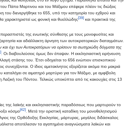
ου Πάπα Μαρτινου και του Μάξιμου επέφερε πλέον τις διώξεις
η του διενεργήθηκε το 655, υπό την κατηγορία του εχθρού και
[39]
, θα χαρακτηριστεί ως φονική και θυελλώδης
και πρακτικά της
 υπερασπιστές της ενωτικής σύνθεσης με τους μονοφυσίτες και
ανεξαρτησία και αδιάλλακτη άρνηση των αυτοκρατορικών διαταγμάτων.
έων και όχι των Αυτοκρατόρων να ορίσουν τα σωτηριώδη δόγματα της
]
. Οι διαβουλεύσεις όμως δεν έπαψαν. Η εκκλησιαστική ειρήνευση
λλαγή στάσης του. Έτσι οδηγείται το 656 ενώπιον επισκοπικού
ς συνεχίζονται. Ο ίδιος αμετακίνητος εξορίζεται ακόμα πιο μακριά
καταλήγει σε αιματηρό μαρτύριο για τον Μάξιμο, με αμφίβολη
 Λαζική του Πόντου. Τελικώς υποκύπτει από τις κακουχίες στις 13
ρίες της λαϊκής και εκκλησιαστικής παραδόσεως που μαρτυρούν το
[42]
όδοξο κόσμο
. Μετά την οριστική καταδίκη του μονοθελητισμού
Άγιος της Ορθόδοξης Εκκλησίας, μάρτυρας, μεγάλος διδάσκαλος
υ μάλιστα αποτέλεσαν τα αγαπημένα αναγνώσματα λαϊκών και