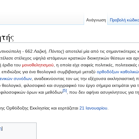
Ανάγνωση
Προβολή κώδικ
ητής
ντινούπολη
- 662
Λαζική, Πόντος
) αποτελεί μία από τις σημαντικότερες 
ιετέλεσε στέλεχος υψηλά ιστάμενων κρατικών διοικητικών θέσεων και α
ή έριδα του
μονοθελητισμού
, η οποία είχε σαφείς πολιτικές, πολιτειακέ
 επιδιώξεις για ένα θεολογικό συμβιβασμό μεταξύ
ορθοδόξων καθολικώ
ενικών συνόδων
, αναδεικνύοντας τον ως την εξέχουσα εκκλησιαστική 
θεολογικό, φιλοσοφικό και συγγραφικό του έργο σήμερα εκτιμάται για τη
[5]
 φιλοσοφικών όρων και μεθόδων
, που δεν αφήνει ασυγκίνητους για τ
ης Ορθόδοξης Εκκλησίας και εορτάζεται
21 Ιανουαρίου
.
η
]