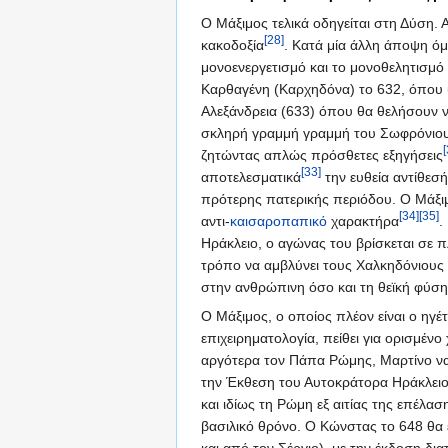
Ο Μάξιμος τελικά οδηγείται στη Δύση. 
[28]
κακοδοξία
. Κατά μία άλλη άποψη ό
μονοενεργετισμό και το μονοθελητισμό
Καρθαγένη (Καρχηδόνα) το 632, όπου υπ
Αλεξάνδρεια (633) όπου θα θελήσουν ν
σκληρή γραμμή γραμμή του Σωφρόνιου 
[
ζητώντας απλώς πρόσθετες εξηγήσεις
[33]
αποτελεσματικά
την ευθεία αντίθεσή
πρότερης πατερικής περιόδου. Ο Μάξιμ
[34]
[35]
αντι-
καισαροπαπικό
χαρακτήρα
.
Ηράκλειο, ο αγώνας του βρίσκεται σε π
τρόπο να αμβλύνει τους Χαλκηδόνιους 
στην ανθρώπινη όσο και τη θεϊκή φύσ
Ο Μάξιμος, ο οποίος πλέον είναι ο ηγέ
επιχειρηματολογία, πείθει για ορισμέ
αργότερα τον Πάπα Ρώμης, Μαρτίνο να 
την Έκθεση του Αυτοκράτορα Ηράκλειο
και ιδίως τη Ρώμη εξ αιτίας της επέλ
βασιλικό θρόνο. Ο Κώνστας το 648 θα 
και από τον Σέργιο), με την έκδοση δ