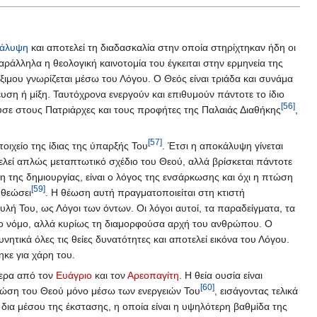
κάλυψη
και αποτελεί τη διαδασκαλία στην οποία στηρίχτηκαν ήδη οι
αράλληλα η θεολογική καινοτομία του έγκειται στην ερμηνεία της
ξιμου γνωρίζεται μέσω του Λόγου. Ο Θεός είναι τριάδα και συνάμα
η ή μίξη. Ταυτόχρονα ενεργούν και επιθυμούν πάντοτε το ίδιο
[56]
ύσε στους Πατριάρχες και τους προφήτες της Παλαιάς Διαθήκης
,
[57]
οιχείο της ίδιας της ύπαρξής Του
. Έτσι η αποκάλυψη γίνεται
ελεί απλώς μεταπτωτικό σχέδιο του Θεού, αλλά βρίσκεται πάντοτε
της δημιουργίας, είναι ο λόγος της ενσάρκωσης και όχι η πτώση
[59]
 θεώσει
. Η θέωση αυτή πραγματοποιείται στη κτιστή
ουλή Του, ως Λόγοι των όντων. Οι λόγοι αυτοί, τα παραδείγματα, τα
 το νόμο, αλλά κυρίως τη διαμορφούσα αρχή του ανθρώπου. Ο
νητικά όλες τις θείες δυνατότητες και αποτελεί εικόνα του Λόγου.
ηκε για χάρη του.
τερα από τον
Ευάγριο
και τον
Αρεοπαγίτη
. Η θεία ουσία είναι
[60]
γνώση του Θεού μόνο μέσω των ενεργειών Του
, εισάγοντας τελικά
δια μέσου της έκστασης, η οποία είναι η υψηλότερη βαθμίδα της