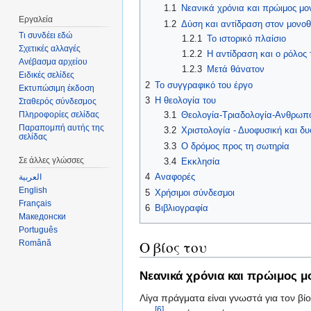
1.1
Νεανικά χρόνια και πρώιμος μον
Εργαλεία
1.2
Δύση και αντίδραση στον μονοθ
Τι συνδέει εδώ
1.2.1
Το ιστορικό πλαίσιο
Σχετικές αλλαγές
1.2.2
Η αντίδραση και ο ρόλος
Ανέβασμα αρχείου
1.2.3
Μετά θάνατον
Ειδικές σελίδες
2
Το συγγραφικό του έργο
Εκτυπώσιμη έκδοση
3
Η θεολογία του
Σταθερός σύνδεσμος
3.1
Θεολογία-Τριαδολογία-Ανθρωπ
Πληροφορίες σελίδας
Παραπομπή αυτής της
3.2
Χριστολογία - Δυοφυσική και δυ
σελίδας
3.3
Ο δρόμος προς τη σωτηρία
Σε άλλες γλώσσες
3.4
Εκκλησία
4
Αναφορές
العربية
English
5
Χρήσιμοι σύνδεσμοι
Français
6
Βιβλιογραφία
Македонски
Português
Ο βίος του
Română
Νεανικά χρόνια και πρώιμος μ
Λίγα πράγματα είναι γνωστά για τον β
[6]