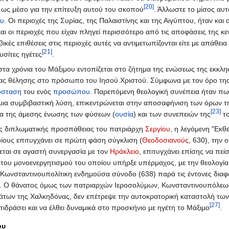
[20]
ς ως μέσο για την επίτευξη αυτού του σκοπού
. Άλλωστε το μίσος αυ
ου
. Οι περιοχές της Συρίας, της Παλαιστίνης και της Αιγύπτου, ήταν και 
 οι περιοχές που είχαν πληγεί περισσότερο από τις αποφάσεις της κεν
βικές επιθέσεις στις περιοχές αυτές να αντιμετωπίζονται είτε με απάθε
[21]
υσίτες ηγέτες
.
τα χρόνια του Μάξιμου εντοπίζεται στο ζήτημα της ενώσεως της εκκλη
 μίας θέλησης στο πρόσωπο του Ιησού Χριστού. Σύμφωνα με τον όρο της
όσταση
του ενός
προσώπου
. Παρεπόμενη θεολογική συνέπεια ήταν πως
μια συμβιβαστική λύση, επικεντρώνεται στην αποσαφήνιση των όρων τ
[23]
α της άμεσης ένωσης των φύσεων (
ουσία
) και των συνεπειών της
το
ούς διπλωματικής προσπάθειας του πατριάρχη
Σεργίου
, η λεγόμενη "Εκ
οίους επιτυγχάνει σε πρώτη φάση σύγκλιση (
Θεοδοσιανούς
, 630), την
κεται σε αγαστή συνεργασία με τον
Ηράκλειο
, επιτυγχάνει επίσης να πεί
 του μονοενεργητισμού του οποίου υπήρξε υπέρμαχος, με την θεολογί
 Κωνσταντινουπολίτικη ενδημούσα σύνοδο (638) παρά τις έντονες διαφ
νει. Ο θάνατος όμως των πατριαρχών Ιεροσολύμων, Κωνσταντινουπόλεω
γμάτων της Χαλκηδόνας, δεν επέτρεψε την αυτοκρατορική καταστολή τ
[27]
ιδράσει και να έλθει δυναμικά στο προσκήνιο με ηγέτη το Μάξιμο
.
ου