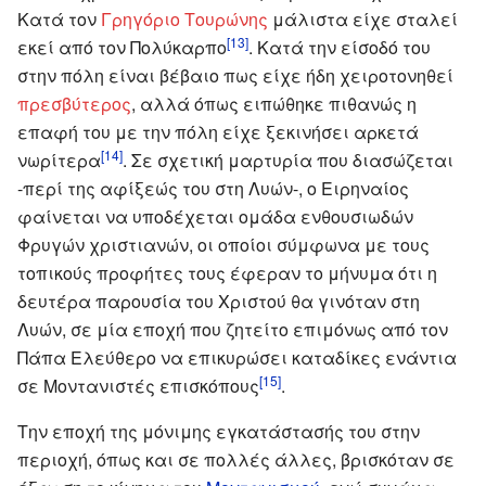
Κατά τον
Γρηγόριο Τουρώνης
μάλιστα είχε σταλεί
[13]
εκεί από τον Πολύκαρπο
. Κατά την είσοδό του
στην πόλη είναι βέβαιο πως είχε ήδη χειροτονηθεί
πρεσβύτερος
, αλλά όπως ειπώθηκε πιθανώς η
επαφή του με την πόλη είχε ξεκινήσει αρκετά
[14]
νωρίτερα
. Σε σχετική μαρτυρία που διασώζεται
-περί της αφίξεώς του στη Λυών-, ο Ειρηναίος
φαίνεται να υποδέχεται ομάδα ενθουσιωδών
Φρυγών χριστιανών, οι οποίοι σύμφωνα με τους
τοπικούς προφήτες τους έφεραν το μήνυμα ότι η
δευτέρα παρουσία του Χριστού θα γινόταν στη
Λυών, σε μία εποχή που ζητείτο επιμόνως από τον
Πάπα Ελεύθερο να επικυρώσει καταδίκες ενάντια
[15]
σε Μοντανιστές επισκόπους
.
Την εποχή της μόνιμης εγκατάστασής του στην
περιοχή, όπως και σε πολλές άλλες, βρισκόταν σε