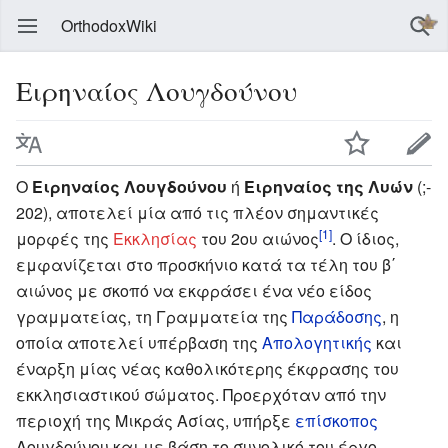
OrthodoxWiki
Ειρηναίος Λουγδούνου
Ο
Ειρηναίος Λουγδούνου
ή
Ειρηναίος της Λυών
(;-
202), αποτελεί μία από τις πλέον σημαντικές
[1]
μορφές της
Εκκλησίας
του 2ου αιώνος
. Ο ίδιος,
εμφανίζεται στο προσκήνιο κατά τα τέλη του β΄
αιώνος με σκοπό να εκφράσει ένα νέο είδος
γραμματείας, τη Γραμματεία της
Παράδοσης
, η
οποία αποτελεί υπέρβαση της
Απολογητικής
και
έναρξη μίας νέας καθολικότερης έκφρασης του
εκκλησιαστικού σώματος. Προερχόταν από την
περιοχή της Μικράς Ασίας, υπήρξε
επίσκοπος
Λουγδούνου και με βάση το συνολικό του έργο