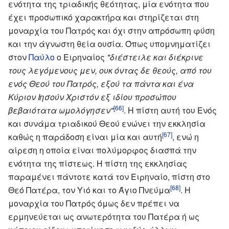
ενότητα της τριαδικής θεότητας, μία ενότητα που
έχει προσωπικό χαρακτήρα και στηρίζεται στη
μοναρχία του Πατρός και όχι στην απρόσωπη φύση
και την άγνωστη θεία ουσία. Όπως υπομνηματίζει
στον
Παύλο
ο Ειρηναίος
"διέστειλε και διέκρινε
τους λεγόμενους μεν, ουκ όντας δε θεούς, από του
ενός Θεού του Πατρός, εξού τα πάντα και ένα
Κύριον Ιησούν Χριστόν εξ ιδίου προσώπου
[66]
βεβαιότατα ωμολόγησεν"
. Η πίστη αυτή του Ενός
και συνάμα τριαδικού Θεού ενώνει την εκκλησία
[67]
καθώς η παράδοση είναι μία και αυτή
, ενώ η
αίρεση η οποία είναι πολύμορφος διασπά την
ενότητα της πίστεως. Η πίστη της εκκλησίας
παραμένει πάντοτε κατά τον Ειρηναίο, πίστη στο
[68]
Θεό Πατέρα, τον Υιό και το Άγιο Πνεύμα
. Η
μοναρχία του Πατρός όμως δεν πρέπει να
ερμηνεύεται ως ανωτερότητα του Πατέρα ή ως