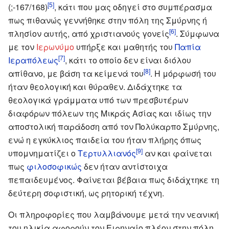
[5]
(;-167/168)
, κάτι που μας οδηγεί στο συμπέρασμα
πως πιθανώς γεννήθηκε στην πόλη της Σμύρνης ή
[6]
πλησίον αυτής, από χριστιανούς γονείς
. Σύμφωνα
με τον
Ιερωνύμο
υπήρξε και μαθητής του
Παπία
[7]
Ιεραπόλεως
, κάτι το οποίο δεν είναι διόλου
[8]
απίθανο, με βάση τα κείμενά του
. Η μόρφωσή του
ήταν θεολογική και θύραθεν. Διδάχτηκε τα
θεολογικά γράμματα υπό των πρεσβυτέρων
διαφόρων πόλεων της Μικράς Ασίας και ιδίως την
αποστολική παράδοση από τον Πολύκαρπο Σμύρνης,
ενώ η εγκύκλιος παιδεία του ήταν πλήρης όπως
[9]
υπομνηματίζει ο
Τερτυλλιανός
αν και φαίνεται
πως
φιλοσοφικώς
δεν ήταν αντίστοιχα
πεπαιδευμένος. Φαίνεται βέβαια πως διδάχτηκε τη
δεύτερη σοφιστική, ως ρητορική τέχνη.
Οι πληροφορίες που λαμβάνουμε μετά την νεανική
του ηλικία αφορούν τον Ειρηναίο πλέον στην πόλη