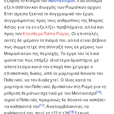
έξαρση το κίνημα του
Μοντανισμού
, ενώ συνάμα
εξελισσόταν και διωγμός των Ρωμαϊκών αρχών.
Έτσι άμεσα ξεκινά το συγγραφικό του έργο,
συγγράφοντας προς τους ανθρώπους της Μικράς
Ασίας για τα εν εξελίξει προβλήματα, αλλά και
προς τον
Ελεύθερο Πάπα Ρώμης
. Οι επιστολές
αυτές δε φέρουν το όνομά του, αλλά είναι βέβαιο
πως συμμετείχε στη σύνταξή τους εκ μέρους των
Μικρασιατών της περιοχής. Το έργο του τελικά
φαίνεται πως υπήρξε ιδιαίτερα δραστήριο, με
αποτέλεσμα κατά την εποχή που χείρεψε ο
επισκοπικός θώκος, από το μαρτυρικό θάνατο του
Ποθεινού, να τον διαδεχτεί. Ο ίδιος κατά το
μαρτύριο του Ποθεινού, βρισκόταν στη Ρώμη για τη
[16]
ρύθμιση θεμάτων σχετικά με τον Μοντανισμό
,
αφού ο Ποθεινός προφανώς δε δύνατο να ασκήσει
[17]
τα καθήκοντά του
. Αναλαμβάνοντας τα
[18]
καθήκοντά του, περί το 177 ή 178
ξεκινά