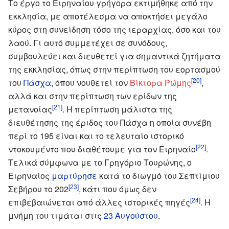
Το έργο το Ειρηναίου γρήγορα εκτιμήθηκε από την
εκκλησία, με αποτέλεσμα να αποκτήσει μεγάλο
κύρος στη συνείδηση τόσο της ιεραρχίας, όσο και του
λαού. Γι αυτό συμμετέχει σε συνόδους,
συμβουλεύει και διευθετεί για σημαντικά ζητήματα
της εκκλησίας, όπως στην περίπτωση του εορτασμού
[20]
του
Πάσχα
, όπου νουθετεί τον
Βίκτορα Ρώμης
,
αλλά και στην περίπτωση των ερίδων της
[21]
μετανοίας
. Η περίπτωση μάλιστα της
διευθέτησης της έριδος του Πάσχα η οποία συνέβη
περί το 195 είναι και το τελευταίο ιστορικό
[22]
ντοκουμέντο που διαθέτουμε για τον Ειρηναίο
.
Τελικά σύμφωνα με το Γρηγόριο Τουρώνης, ο
Ειρηναίος
μαρτύρησε
κατά το διωγμό του Σεπτίμιου
[23]
Σεβήρου το 202
, κάτι που όμως δεν
[24]
επιβεβαιώνεται από άλλες ιστορικές πηγές
. Η
μνήμη του τιμάται στις
23 Αυγούστου
.