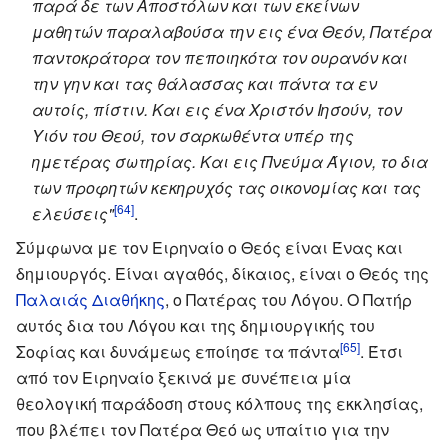
παρά δε των Αποστόλων και των εκείνων
μαθητών παραλαβούσα την εις ένα Θεόν, Πατέρα
παντοκράτορα τον πεποιηκότα τον ουρανόν και
την γην και τας θάλασσας και πάντα τα εν
αυτοίς, πίστιν. Και εις ένα Χριστόν Ιησούν, τον
Υιόν του Θεού, τον σαρκωθέντα υπέρ της
ημετέρας σωτηρίας. Και εις Πνεύμα Άγιον, το δια
των προφητών κεκηρυχός τας οικονομίας και τας
[64]
ελεύσεις"
.
Σύμφωνα με τον Ειρηναίο ο Θεός είναι Ένας και
δημιουργός. Είναι αγαθός, δίκαιος, είναι ο Θεός της
Παλαιάς Διαθήκης
, ο Πατέρας του Λόγου. Ο Πατήρ
αυτός δια του Λόγου και της δημιουργικής του
[65]
Σοφίας και δυνάμεως εποίησε τα πάντα
. Έτσι
από τον Ειρηναίο ξεκινά με συνέπεια μία
θεολογική παράδοση στους κόλπους της εκκλησίας,
που βλέπει τον Πατέρα Θεό ως υπαίτιο για την