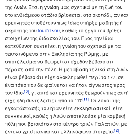
της Λυών. Έτσι η γνώση μας σχετικά με τη ζωή του
στο ενδιάμεσο στάδιο βρίσκεται στο σκοτάδι, αν και
ερευνητές υποθέτουν πως ίσως υπήρξε μαθητής ή
ακροατής του
Ιουστίνου
, καθώς το έργο του βρίθει
στοιχείων της διδασκαλίας του. Προς την ίδια
κατεύθυνση συντείνει η γνώση του σχετικά με τα
τεκταινόμενα στην Εκκλησία της Ρώμης, με
αποτέλεσμα να θεωρείται σχεδόν βέβαιο ότι
πέρασε από την πόλη. Η μετάβαση τελικά στη Λυών
είναι βέβαιο ότι είχε ολοκληρωθεί περί το 177, σε
ένα τόπο που δε φαίνεται να ήταν άγνωστος προς
[10]
τον ίδιο
, γι αυτό και ερευνητές θεωρούν πως αυτή
[11]
είχε ήδη συντελεστεί από το 170
. Οι λόγοι της
εγκατάστασής του ήταν είτε εκκλησιαστικοί, είτε
συγγενικοί, καθώς η Λυών αποτελούσε μία κομβική
πόλη που βρισκόταν στο κέντρο τριών Γαλατιών, με
[12]
έντονο χριστιανικό και ελληνόφωνο στοιχείο
.