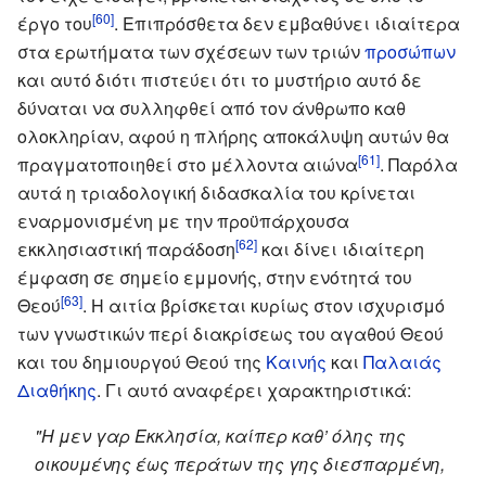
[60]
έργο του
. Επιπρόσθετα δεν εμβαθύνει ιδιαίτερα
στα ερωτήματα των σχέσεων των τριών
προσώπων
και αυτό διότι πιστεύει ότι το μυστήριο αυτό δε
δύναται να συλληφθεί από τον άνθρωπο καθ
ολοκληρίαν, αφού η πλήρης αποκάλυψη αυτών θα
[61]
πραγματοποιηθεί στο μέλλοντα αιώνα
. Παρόλα
αυτά η τριαδολογική διδασκαλία του κρίνεται
εναρμονισμένη με την προϋπάρχουσα
[62]
εκκλησιαστική παράδοση
και δίνει ιδιαίτερη
έμφαση σε σημείο εμμονής, στην ενότητά του
[63]
Θεού
. Η αιτία βρίσκεται κυρίως στον ισχυρισμό
των γνωστικών περί διακρίσεως του αγαθού Θεού
και του δημιουργού Θεού της
Καινής
και
Παλαιάς
Διαθήκης
. Γι αυτό αναφέρει χαρακτηριστικά:
"Η μεν γαρ Εκκλησία, καίπερ καθ’ όλης της
οικουμένης έως περάτων της γης διεσπαρμένη,