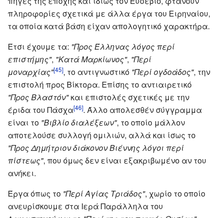
πηγές της εποχής και ιδίως τον Ευσέβιο, φτάνουν
πληροφορίες σχετικά με άλλα έργα του Ειρηναίου,
τα οποία κατά βάση είχαν απολογητικό χαρακτήρα.
Έτσι έχουμε τα:
"Προς Έλληνας λόγος περί
επιστήμης"
,
"Κατά Μαρκίωνος"
,
"Περί
[45]
μοναρχίας"
, το αντιγνωστικό
"Περί ογδοάδος"
, την
επιστολή προς Βίκτορα. Επίσης το αντιαιρετικό
"Προς Βλαστόν"
και επιστολές σχετικές με την
[46]
έριδα του Πάσχα
. Άλλο απολεσθέν σύγγραμμα
είναι το
"Βιβλίο διαλέξεων"
, το οποίο μάλλον
αποτελούσε συλλογή ομιλιών, αλλά και ίσως το
"Προς Δημήτριον διάκονον Βιέννης λόγοι περί
πίστεως"
, που όμως δεν είναι εξακριβωμένο αν του
ανήκει.
Έργα όπως το
"Περί Αγίας Τριάδος"
, χωρίο το οποίο
ανευρίσκουμε στα Ιερά Παράλληλα του