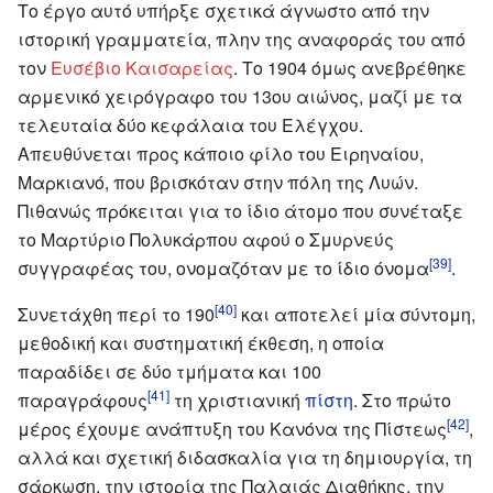
Το έργο αυτό υπήρξε σχετικά άγνωστο από την
ιστορική γραμματεία, πλην της αναφοράς του από
τον
Ευσέβιο Καισαρείας
. Το 1904 όμως ανεβρέθηκε
αρμενικό χειρόγραφο του 13ου αιώνος, μαζί με τα
τελευταία δύο κεφάλαια του Ελέγχου.
Απευθύνεται προς κάποιο φίλο του Ειρηναίου,
Μαρκιανό, που βρισκόταν στην πόλη της Λυών.
Πιθανώς πρόκειται για το ίδιο άτομο που συνέταξε
το Μαρτύριο Πολυκάρπου αφού ο Σμυρνεύς
[39]
συγγραφέας του, ονομαζόταν με το ίδιο όνομα
.
[40]
Συνετάχθη περί το 190
και αποτελεί μία σύντομη,
μεθοδική και συστηματική έκθεση, η οποία
παραδίδει σε δύο τμήματα και 100
[41]
παραγράφους
τη χριστιανική
πίστη
. Στο πρώτο
[42]
μέρος έχουμε ανάπτυξη του Κανόνα της Πίστεως
,
αλλά και σχετική διδασκαλία για τη δημιουργία, τη
σάρκωση, την ιστορία της Παλαιάς Διαθήκης, την