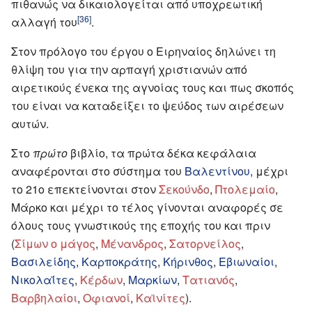
πιθανώς να δικαιολογείται από υποχρεωτική
[36]
αλλαγή του
.
Στον πρόλογο του έργου ο Ειρηναίος δηλώνει τη
θλίψη του για την αρπαγή χριστιανών από
αιρετικούς ένεκα της αγνοίας τους και πως σκοπός
του είναι να καταδείξει το ψεύδος των αιρέσεων
αυτών.
Στο
πρώτο
βιβλίο, τα πρώτα δέκα κεφάλαια
αναφέρονται στο σύστημα του
Βαλεντίνου
, μέχρι
το 21ο επεκτείνονται στον
Σεκούνδο
,
Πτολεμαίο
,
Μάρκο και μέχρι το τέλος γίνονται αναφορές σε
όλους τους γνωστικούς της εποχής του και πριν
(
Σίμων ο μάγος
,
Μένανδρος
,
Σατορνείλος
,
Βασιλείδης
,
Καρποκράτης
,
Κήρινθος
,
Εβιωναίοι
,
Νικολαΐτες
,
Κέρδων
,
Μαρκίων
,
Τατιανός
,
Βαρβηλαίοι
,
Οφιανοί
,
Καϊνίτες
).