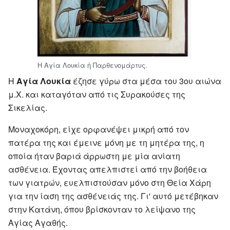
Η Αγία Λουκία ἡ Παρθενομάρτυς.
Η
Αγία Λουκία
έζησε γύρω στα μέσα του 3ου αιώνα
μ.Χ. και καταγόταν από τις Συρακούσες της
Σικελίας.
Μοναχοκόρη, είχε ορφανέψει μικρή από τον
πατέρα της και έμεινε μόνη με τη μητέρα της, η
οποία ήταν βαριά άρρωστη με μία ανίατη
ασθένεια. Έχοντας απελπιστεί από την βοήθεια
των γιατρών, ευελπιστούσαν μόνο στη Θεία Χάρη
για την ίαση της ασθένειάς της. Γι' αυτό μετέβηκαν
στην Κατάνη, όπου βρίσκονταν το λείψανο της
Αγίας Αγαθής.