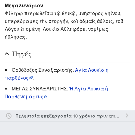
Μεγαλυνάριον
Φίλτρῳ πτερωθεῖσα τῷ θεϊκῷ, μνήστορος γηΐνου,
ὑπερέδραμες τὴν στοργήν, καὶ ὀδμαῖς ἀΰλοις, τοῦ
Λόγου ἑπομένη, Λουκία Ἀθληφόρε, νομίμως
ἤθλησας.
Πηγές
Ορθόδοξος Συναξαριστής.
Αγία Λουκία η
παρθένος
.
ΜΕΓΑΣ ΣΥΝΑΞΑΡΙΣΤΗΣ.
Ἡ Ἁγία Λουκία ἡ
Παρθενομάρτυς
.
από τον την
Τελευταία επεξεργασία 10 χρόνια πριν