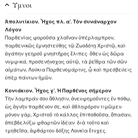
Ύμνοι
Ἀπολυτίκιον. Ἦχος πλ. α’. Τὸν συνάναρχον
Λόγον
Παρθενίας φοροῦσα χλαῖναν ὑπέρλαμπρον,
παρθενικῶς ἐμνηστεύθης τῷ Ζωοδότῃ Χριστῷ, καὶ
ἀγάπην γεηροῦ μνηστῆρος ἔλιπες· ὅθεν ὡς δῶρα
νυμφικά, προσενήνοχας αὐτῷ, τὰ ῥεῖθρα τῶν σῶν
αἱμάτων, Λούκια Παρθενομάρτυς, ᾧ καὶ πρεσβεύεις
ὑπὲρ πάντων ἡμῶν.
Κοντάκιον. Ἦχος γ’. Ἡ Παρθένος σήμερον
Τὴν λαμπράν σου ἄθλησιν, ἀνευφημοῦντες ἐν πόθῳ,
ὡς ἁγνὴν παρθένον σε, καὶ ἀθληφόρον τιμῶμεν·
μόνον γὰρ, Χριστοῦ τὸ κάλλος ἐπιποθοῦσα, ἅπασαν,
ἀπεβδελύξω φθαρτῶν ἰδέαν· διὰ τοῦτο καὶ
τμηθεῖσα, ἀφθάρτου δόξης Λουκία ἔτυχες.