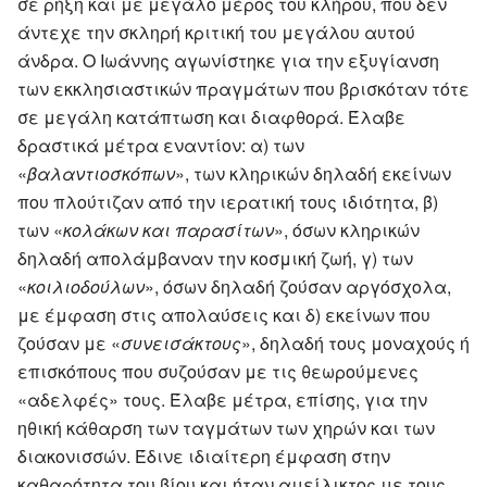
σε ρήξη και με μεγάλο μέρος του κλήρου, που δεν
άντεχε την σκληρή κριτική του μεγάλου αυτού
άνδρα. Ο Ιωάννης αγωνίστηκε για την εξυγίανση
των εκκλησιαστικών πραγμάτων που βρισκόταν τότε
σε μεγάλη κατάπτωση και διαφθορά. Έλαβε
δραστικά μέτρα εναντίον: α) των
«
βαλαντιοσκόπων
», των κληρικών δηλαδή εκείνων
που πλούτιζαν από την ιερατική τους ιδιότητα, β)
των «
κολάκων και παρασίτων
», όσων κληρικών
δηλαδή απολάμβαναν την κοσμική ζωή, γ) των
«
κοιλιοδούλων
», όσων δηλαδή ζούσαν αργόσχολα,
με έμφαση στις απολαύσεις και δ) εκείνων που
ζούσαν με «
συνεισάκτους
», δηλαδή τους μοναχούς ή
επισκόπους που συζούσαν με τις θεωρούμενες
«αδελφές» τους. Έλαβε μέτρα, επίσης, για την
ηθική κάθαρση των ταγμάτων των χηρών και των
διακονισσών. Έδινε ιδιαίτερη έμφαση στην
καθαρότητα του βίου και ήταν αμείλικτος με τους