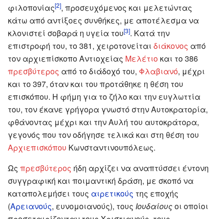
[2]
φιλοπονίας
, προσευχόμενος και μελετώντας
κάτω από αντίξοες συνθήκες, με αποτέλεσμα να
[3]
κλονιστεί σοβαρά η υγεία του
. Κατά την
επιστροφή του, το 381, χειροτονείται
διάκονος
από
τον αρχιεπίσκοπο Αντιοχείας
Μελέτιο
και το 386
πρεσβύτερος
από το διάδοχό του,
Φλαβιανό
, μέχρι
και το 397, όταν και του προτάθηκε η θέση του
επισκόπου. Η φήμη για το ζήλο και την ευγλωττία
του, τον έκανε γρήγορα γνωστό στην Αυτοκρατορία,
φθάνοντας μέχρι και την Αυλή του αυτοκράτορα,
γεγονός που τον οδήγησε τελικά και στη θέση του
Αρχιεπισκόπου
Κωνσταντινουπόλεως.
Ως
πρεσβύτερος
ήδη αρχίζει να αναπτύσσει έντονη
συγγραφική και ποιμαντική δράση, με σκοπό να
καταπολεμήσει τους
αιρετικούς
της εποχής
(
Αρειανούς
, ευνομοιανούς), τους
Ιουδαίους
οι οποίοι
προσεταιρίζονταν τους Χριστιανούς, τους