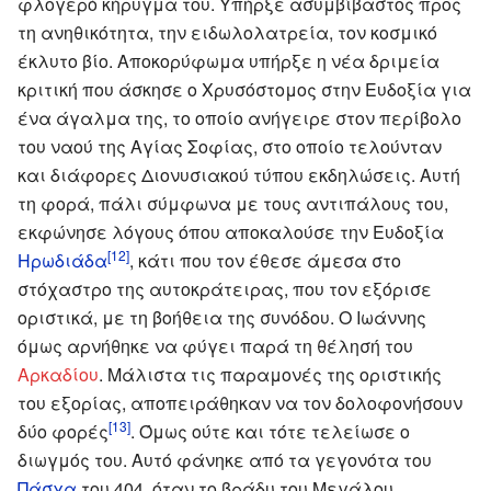
φλογερό κήρυγμα του. Υπήρξε ασυμβίβαστος προς
τη ανηθικότητα, την ειδωλολατρεία, τον κοσμικό
έκλυτο βίο. Αποκορύφωμα υπήρξε η νέα δριμεία
κριτική που άσκησε ο Χρυσόστομος στην Ευδοξία για
ένα άγαλμα της, το οποίο ανήγειρε στον περίβολο
του ναού της Αγίας Σοφίας, στο οποίο τελούνταν
και διάφορες Διονυσιακού τύπου εκδηλώσεις. Αυτή
τη φορά, πάλι σύμφωνα με τους αντιπάλους του,
εκφώνησε λόγους όπου αποκαλούσε την Ευδοξία
[12]
Ηρωδιάδα
, κάτι που τον έθεσε άμεσα στο
στόχαστρο της αυτοκράτειρας, που τον εξόρισε
οριστικά, με τη βοήθεια της συνόδου. Ο Ιωάννης
όμως αρνήθηκε να φύγει παρά τη θέλησή του
Αρκαδίου
. Μάλιστα τις παραμονές της οριστικής
του εξορίας, αποπειράθηκαν να τον δολοφονήσουν
[13]
δύο φορές
. Όμως ούτε και τότε τελείωσε ο
διωγμός του. Αυτό φάνηκε από τα γεγονότα του
Πάσχα
του 404, όταν το βράδυ του Μεγάλου