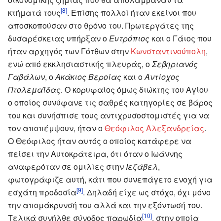
[8]
κτήματά τους
. Επίσης πολλοί ήταν εκείνοι που
αποσκοπούσαν στο θρόνο του. Πρωτεργάτες της
δυσαρέσκειας υπήρξαν ο
Ευτρόπιος
και ο Γάιος που
ήταν αρχηγός των Γότθων στην
Κωνσταντινούπολη
,
ενώ από εκκλησιαστικής πλευράς, ο
Σεβηριανός
Γαβάλων
, ο
Ακάκιος Βεροίας
και ο
Αντίοχος
Πτολεμαΐδας
. Ο κορυφαίος όμως διώκτης του Αγίου
ο οποίος συνύφανε τις σαθρές κατηγορίες σε βάρος
του και συνήσπισε τους αντιχρυσοστομιστές για να
τον αποπέμψουν, ήταν ο
Θεόφιλος Αλεξανδρείας
.
Ο Θεόφιλος ήταν αυτός ο οποίος κατάφερε να
πείσει την Αυτοκράτειρα, ότι όταν ο Ιωάννης
αναφερόταν σε ομιλίες στην
Ιεζάβελ
,
φωτογράφιζε αυτή, κάτι που συνεπάγετο ενοχή για
[9]
εσχάτη προδοσία
. Δηλαδή είχε ως στόχο, όχι μόνο
την απομάκρυνσή του αλλά και την εξόντωσή του.
[10]
Τελικά συνήλθε σύνοδος παρωδία
, στην οποία