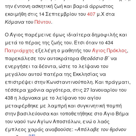
την έντονη ασκητική ζωή και βαριά άρρωστος
εκοιμήθη στις 14 Σεπτεμβρίου του
407
μ.Χ στα
Κόμανα
του
Πόντου
.
Ο Άγιος παρέμεινε όμως ιδιαίτερα δημοφιλής και
μετά το πέρας της ζωής του. Έτσι όταν το 434
Πατριάρχης
εξελέγη ο μαθητής του
Άγιος Πρόκλος
,
παρεκάλεσε τον αυτοκράτορα
Θεοδόσιο Β΄
να
ενεργήσει τα δέοντα, ώστε το λείψανο του
μεγάλου αυτού πατέρα της Εκκλησίας να
επιστρέψει στην Κωνσταντινούπολη. Και πράγματι,
τέσσερα χρόνια αργότερα, στις 27 Ιανουαρίου του
438 η λάρνακα με το λείψανο του αγίου
μεταφέρθηκε με λαμπρή και συγκινητική πομπή
στην βασιλεύουσα και τοποθετήθηκε στο Άγιο Βήμα
του ναού των Αγίων Αποστόλων, ενώ ο λαός
έμπλεος χαράς αναβοούσε: «
Απόλαβε του θρόνου
[15]