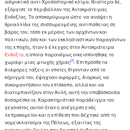
ασφυκτικό αντι-Χρυσοστομικό κλίμα. Ιδιαίτερα δε,
εξόργισε το περιβάλλον της Αυτοκράτειρας
Ευδοξίας. Το αποκορύφωμα ώστε να ανάψει η
θρυαλλίδα της συσσωρευμένης αντιπάθειας σε
βάρος του, τόσο εκ μέρους των αρχόντων και
πολιτικών, όσο και των εκκλησιαστικών παραγόντων
της εποχής, ήταν ο έλεγχος στην Αυτοκράτειρα
Ευδοξία
, η οποία παρανόμως οικειοποιήθηκε το
[7]
χωράφι μιας φτωχής χήρας
. Επιπρόσθετα
διάφορες τάξεις οι οποίες θίγονταν από το
κήρυγμά του, έψαχναν αφορμές, διαρκώς να
συκοφαντήσουν τον επίσκοπο, αλλά και να
διατυμπανίζουν στην Αυλή, αυτή την υποβόσκουσα
δυσαρέσκεια. Χαρακτηριστικό παράδειγμα του
γεγονότος αυτού ήταν η ανέγερση ενός
λεπροκομείου και η επίθεση που δέχτηκε από τη
νομενκλατούρα της Πόλεως, εξαιτίας της
οικονομικής ζημίας που θα απολάμβαναν τα