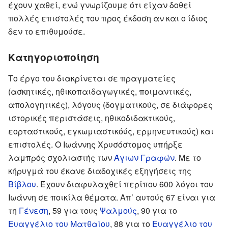
έχουν χαθεί, ενώ γνωρίζουμε ότι είχαν δοθεί
πολλές επιστολές του προς έκδοση αν και ο ίδιος
δεν το επιθυμούσε.
Κατηγοριοποίηση
Το έργο του διακρίνεται σε πραγματείες
(ασκητικές, ηθικοπαιδαγωγικές, ποιμαντικές,
απολογητικές), λόγους (δογματικούς, σε διάφορες
ιστορικές περιστάσεις, ηθικοδιδακτικούς,
εορταστικούς, εγκωμιαστικόύς, ερμηνευτικούς) και
επιστολές. Ο Ιωάννης Χρυσόστομος υπήρξε
λαμπρός σχολιαστής των
Άγιων Γραφών
. Με το
κήρυγμά του έκανε διαδοχικές εξηγήσεις της
Βίβλου
. Έχουν διαφυλαχθεί περίπου 600 λόγοι του
Ιωάννη σε ποικίλα θέματα. Απ’ αυτούς 67 είναι για
τη
Γένεση
, 59 για τους
Ψαλμούς
, 90 για το
Ευαγγέλιο του Ματθαίου
, 88 για το
Ευαγγέλιο του