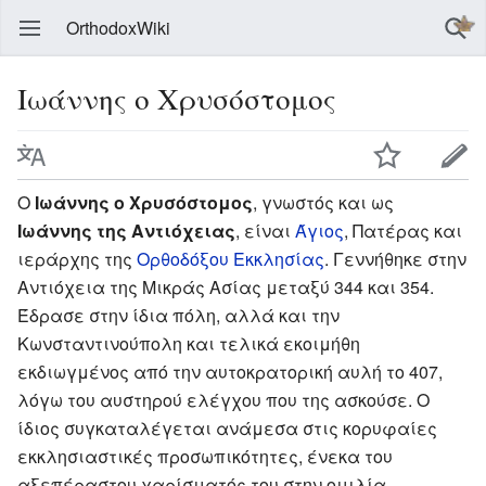
OrthodoxWiki
Ιωάννης ο Χρυσόστομος
Ο
Ιωάννης ο Χρυσόστομος
, γνωστός και ως
Ιωάννης της Αντιόχειας
, είναι
Άγιος
, Πατέρας και
ιεράρχης της
Ορθοδόξου Εκκλησίας
. Γεννήθηκε στην
Αντιόχεια της Μικράς Ασίας μεταξύ 344 και 354.
Έδρασε στην ίδια πόλη, αλλά και την
Κωνσταντινούπολη και τελικά εκοιμήθη
εκδιωγμένος από την αυτοκρατορική αυλή το 407,
λόγω του αυστηρού ελέγχου που της ασκούσε. Ο
ίδιος συγκαταλέγεται ανάμεσα στις κορυφαίες
εκκλησιαστικές προσωπικότητες, ένεκα του
αξεπέραστου χαρίσματός του στην ομιλία.