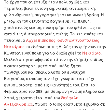
Το έργο που ανέπτυξε ήταν πολυσχιδές και
περιελάμβανε έντονη κηρυκτική, αντιαιρετική,
φιλανθρωπική, συγγραφική και κοινωνική δράση. Η
ρητορική του δεινότητα σαγηνεύει τα πλήθη,
χριστιανούς και μη, ενώ η φήμη του φθάνει ως τα
αυτιά της Αυτοκρατορικής αυλής. Το 397, οπότε και
πεθαίνει ο
Αρχιεπίσκοπος
Κωνσταντινουπόλεως
Νεκτάριος
, οι άνθρωποι της Αυλής τον φέρνουν στην
Κωνσταντινούπολη για να διαδεχθεί το
Νεκτάριο
.
Μάλιστα την υποψηφιότητά του την στήριξε ο ίδιος
ο αυτοκράτορας, μετά από υπόδειξη του
πανίσχυρου και σκανδαλοποιού ευνούχου
Ευτροπίου, ο οποίος τον είχε γνωρίσει και είχε
εντυπωσιαστεί από τις ικανότητές του. Έτσι το
Φεβρουάριο του 398, με σύμφωνη γνώμη κλήρου και
λαού, χειροτονείται από τον
Θεόφιλο
Αλεξανδρείας
, παρότι ο ίδιος διατίθετο εχθρικά σε