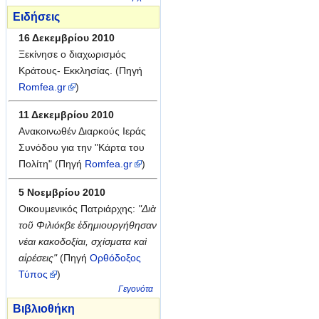
Ειδήσεις
16 Δεκεμβρίου 2010
Ξεκίνησε ο διαχωρισμός
Κράτους- Εκκλησίας. (
Πηγή
Romfea.gr
)
11 Δεκεμβρίου 2010
Ανακοινωθέν Διαρκούς Ιεράς
Συνόδου για την "Κάρτα του
Πολίτη" (
Πηγή
Romfea.gr
)
5 Νοεμβρίου 2010
Οικουμενικός Πατριάρχης:
"Διὰ
τοῦ Φιλιόκβε ἐδημιουργήθησαν
νέαι κακοδοξίαι, σχίσματα καὶ
αἱρέσεις"
(
Πηγή
Ορθόδοξος
Τύπος
)
Γεγονότα
Βιβλιοθήκη