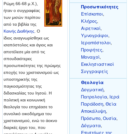
Ρώμη 66-68 μ.Χ.),
Προσωπικότητες
ήταν ο συγγραφέας
Επίσκοποι
,
των μισών περίπου
Κλήρος
,
από τα βιβλία της
Αιρετικοί
,
Καινής Διαθήκης
. Ο
Υμνογράφοι
,
ίδιος αναγνωρίσθηκε ως
Ιεραπόστολοι
,
ισαπόστολος και άγιος και
Προφήτες
,
αποτέλεσε μία από τις
Μοναχοί
,
σπουδαιότερες
Εκκλησιαστικοί
προσωπικότητες της πρώιμης
Συγγραφείς
εποχής του χριστιανισμού ως
υποστηρικτής της
Θεολογία
παγκοσμιότητας της
Δογματική
,
διδασκαλίας του Ιησού. Η
Πατρολογία
,
Ιερά
πολιτική και κοινωνική
Παράδοση
,
Θεία
θεολογία του επηρέασε το
Αποκάλυψη
,
συνολικό οικοδόμημα του
Πρόσωπο
,
Ουσία
,
χριστιανισμού, ενώ το άοκνο
Δόγματα
,
διαρκές έργο του, που
Επιστήμες της