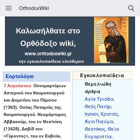
OrthodoxWiki
Καλωσήλθατε στο
Ορθόδοξο wiki
,
www.orthodoxwiki.gr
την εγκυκλοπαίδεια ελεύθερου
περιεχομένου, με κέντρο
Εγκυκλοπαίδεια
πληροφοριών τον Ορθόδοξο Χριστιανισμό.
Εορτολόγιο
Θεμελιώδη
(684 άρθρα μέχρι τώρα)
7 Αυγούστου
:
Οσιομαρτύρων
άρθρα
Αστεριού του θαυματουργού
Οι εκδότες του Ορθόδοξου Wiki, έχουν ως ουράνιο
Αγία Τριάδα
,
και Δομετίου του Πέρσου
προστάτη τους και καθοδηγητή τον
Άγιο Ιωάννη
Θεός Πατήρ
,
(†363). Οσίας Ποταμιάς της
Δαμασκηνό
, αναζητώντας τη γνώση και τη
Ιησούς Χριστός
,
θαυματουργού. Νεομάρτυρος
λατρεία της Aγίας Τριάδας και της Ορθόδοξης
Άγιο Πνεύμα
,
Αββακούμ, του εν Θεσ/νίκη
Εκκλησίας μέσω αυτών των σελίδων.
Θεοτόκος
,
Θεία
(†1628). Δαβίδ του
Ευχαριστία
,
«Γέροντος», του εν Ευβοία,