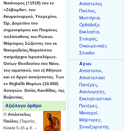
Απόστολος
Νικάνορος (†1519) του εν
«Ζάβορδα», του
Παύλος
,
θαυματουργού, Υπερεχίου,
Μυστήρια
,
Ώρ, Δομετίου του
Ορθόδοξη
σημειοφόρου και Ποιμένος
Εκκλησία
,
πολύπαθους του Ρώσου.
Σταυρός
,
Μάρτυρος Σώζοντος του εκ
Οικουμενικές
Νικομηδείας.Ναρκίσσου
Σύνοδοι
πατριάρχου Ιεροσολύμων.
Άγιοι
Οσίων Θεοδοσίου του Νέου,
Απόστολοι
,
του ιαματικού, του εξ Αθηνών
Αποστολικοί
και εν Αργεί ασκήσαντος. Των
εν Θηβαΐδι Μυρίων (10.000)
Πατέρες
,
Ασκητών. Οσίας Κανδίδας, της
Απολογητές
,
Βυζαντίας.
Εκκλησιαστικοί
Πατέρες
,
Αξιόλογο άρθρο
Μοναχοί
,
Ο
Απόστολος
Μάρτυρες
,
Παύλος
(Ταρσός,
Συναξαριστής
Κιλικία 5-15 μ.Χ. –