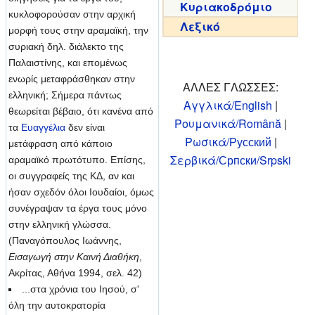
Κυριακοδρόμιο
κυκλοφορούσαν στην αρχική
Λεξικό
μορφή τους στην αραμαϊκή, την
συριακή δηλ. διάλεκτο της
Παλαιστίνης, και επομένως
ενωρίς μεταφράσθηκαν στην
ΑΛΛΕΣ ΓΛΩΣΣΕΣ:
ελληνική; Σήμερα πάντως
Αγγλικά/English
|
θεωρείται βέβαιο, ότι κανένα από
Ρουμανικά/Română
|
τα
Ευαγγέλια
δεν είναι
Ρωσικά/Русский
|
μετάφραση από κάποιο
Σερβικά/Српски/Srpski
αραμαϊκό πρωτότυπο. Επίσης,
οι συγγραφείς της ΚΔ, αν και
ήσαν σχεδόν όλοι Ιουδαίοι, όμως
συνέγραψαν τα έργα τους μόνο
στην ελληνική γλώσσα.
(Παναγόπουλος Ιωάννης,
Εισαγωγή στην Καινή Διαθήκη
,
Ακρίτας, Αθήνα 1994, σελ. 42)
...στα χρόνια του Ιησού, σ'
όλη την αυτοκρατορία