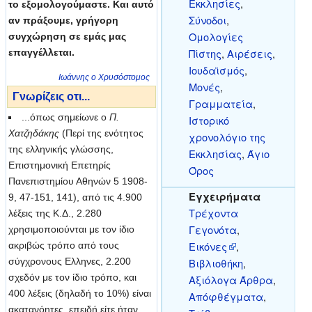
Εκκλησίες
,
το εξομολογούμαστε. Και αυτό
Σύνοδοι
,
αν πράξουμε, γρήγορη
Ομολογίες
συγχώρηση σε εμάς μας
Πίστης
,
Αιρέσεις
,
επαγγέλλεται.
Ιουδαϊσμός
,
Ιωάννης ο Χρυσόστομος
Μονές
,
Γνωρίζεις οτι...
Γραμματεία
,
...όπως σημείωνε ο
Π.
Ιστορικό
Χατζηδάκης
(Περί της ενότητος
χρονολόγιο της
της ελληνικής γλώσσης,
Εκκλησίας
,
Άγιο
Επιστημονική Επετηρίς
Όρος
Πανεπιστημίου Αθηνών 5 1908-
Εγχειρήματα
9, 47-151, 141), από τις 4.900
Τρέχοντα
λέξεις της Κ.Δ., 2.280
Γεγονότα
,
χρησιμοποιούνται με τον ίδιο
Εικόνες
,
ακριβώς τρόπο από τους
σύγχρονους Ελληνες, 2.200
Βιβλιοθήκη
,
σχεδόν με τον ίδιο τρόπο, και
Αξιόλογα Άρθρα
,
400 λέξεις (δηλαδή το 10%) είναι
Απόφθέγματα
,
ακατανόητες, επειδή είτε ήταν