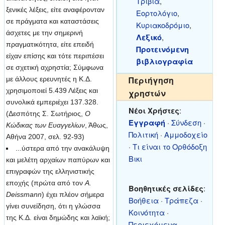
Τρίβια
,
ξενικές λέξεις, είτε αναφέρονταν
Εορτολόγιο
,
σε πράγματα και καταστάσεις
Κυριακοδρόμιο
,
άσχετες με την σημερινή
Λεξικό
,
πραγματικότητα, είτε επειδή
Προτεινόμενη
είχαν επίσης και τότε περιπέσει
βιβλιογραφία
σε σχετική αχρηστία; Σύμφωνα
Περιήγηση
με άλλους ερευνητές η Κ.Δ.
χρησιμοποιεί 5.439 Λέξεις και
χρηστών
συνολικά εμπεριέχει 137.328.
Νέοι Χρήστες
:
(Δεσπότης Σ. Σωτήριος,
Ο
Εγγραφή
·
Σύνδεση
·
Κώδικας των Ευαγγελίων
, Άθως,
Πολιτική
·
Αμμοδοχείο
Αθήνα 2007, σελ. 92-93)
·
Τι είναι το Ορθόδοξη
...ύστερα από την ανακάλυψη
Βικι
και μελέτη αρχαίων παπύρων και
επιγραφών της ελληνιστικής
εποχής (πρώτα από τον
Α.
Βοηθητικές σελίδες
:
Deissmann
) έχει πλέον σήμερα
Βοήθεια
·
Τράπεζα
·
γίνει συνείδηση, ότι η γλώσσα
Κοινότητα
·
της Κ.Δ. είναι δημώδης και λαϊκή;
Περιεχόμενα
·