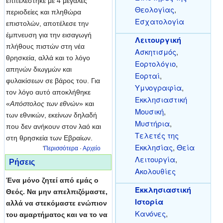
επιτελέστηκε με 4 μεγάλες
Θεολογίας
,
περιοδείες και πληθώρα
Εσχατολογία
επιστολών, αποτέλεσε την
έμπνευση για την εισαγωγή
Λειτουργική
πλήθους πιστών στη νέα
Ασκητισμός
,
θρησκεία, αλλά και το λόγο
Εορτολόγιο
,
απηνών διωγμών και
Εορταί
,
φυλακίσεων σε βάρος του. Για
Υμνογραφία
,
τον λόγο αυτό αποκλήθηκε
Εκκλησιαστική
«
Απόστολος των εθνών
» και
Μουσική
,
των εθνικών, εκείνων δηλαδή
Μυστήρια
,
που δεν ανήκουν στον λαό και
Τελετές της
στη θρησκεία των Εβραίων.
Εκκλησίας
,
Θεία
'
Περισσότερα
·
Αρχείο
Λειτουργία
,
Ρήσεις
Ακολουθίες
Ένα μόνο ζητεί από εμάς ο
Εκκλησιαστική
Θεός. Να μην απελπιζόμαστε,
Ιστορία
αλλά να στεκόμαστε ενώπιον
Κανόνες
,
του αμαρτήματος και να το να