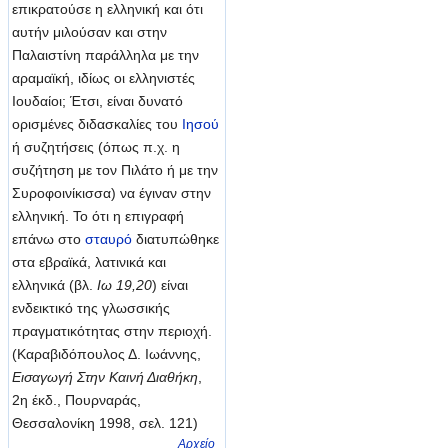
επικρατούσε η ελληνική και ότι
αυτήν μιλούσαν και στην
Παλαιστίνη παράλληλα με την
αραμαϊκή, ιδίως οι ελληνιστές
Ιουδαίοι; Έτσι, είναι δυνατό
ορισμένες διδασκαλίες του
Ιησού
ή συζητήσεις (όπως π.χ. η
συζήτηση με τον Πιλάτο ή με την
Συροφοινίκισσα) να έγιναν στην
ελληνική. Το ότι η επιγραφή
επάνω στο
σταυρό
διατυπώθηκε
στα εβραϊκά, λατινικά και
ελληνικά (βλ.
Ιω 19,20
) είναι
ενδεικτικό της γλωσσικής
πραγματικότητας στην περιοχή.
(Καραβιδόπουλος Δ. Ιωάννης,
Εισαγωγή Στην Καινή Διαθήκη
,
2η έκδ., Πουρναράς,
Θεσσαλονίκη 1998, σελ. 121)
Αρχείο