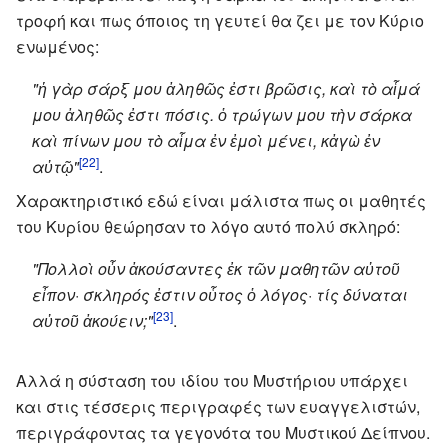
τροφή και πως όποιος τη γευτεί θα ζει με τον Κύριο
ενωμένος:
"ἡ γὰρ σάρξ μου ἀληθῶς ἐστι βρῶσις, καὶ τὸ αἷμά
μου ἀληθῶς ἐστι πόσις. ὁ τρώγων μου τὴν σάρκα
καὶ πίνων μου τὸ αἷμα ἐν ἐμοὶ μένει, κἀγὼ ἐν
[22]
αὐτῷ"
.
Χαρακτηριστικό εδώ είναι μάλιστα πως οι μαθητές
του Κυρίου θεώρησαν το λόγο αυτό πολύ σκληρό:
"Πολλοὶ οὖν ἀκούσαντες ἐκ τῶν μαθητῶν αὐτοῦ
εἶπον· σκληρός ἐστιν οὗτος ὁ λόγος· τίς δύναται
[23]
αὐτοῦ ἀκούειν;"
.
Αλλά η σύσταση του ιδίου του Μυστήριου υπάρχει
και στις τέσσερις περιγραφές των ευαγγελιστών,
περιγράφοντας τα γεγονότα του Μυστικού Δείπνου.