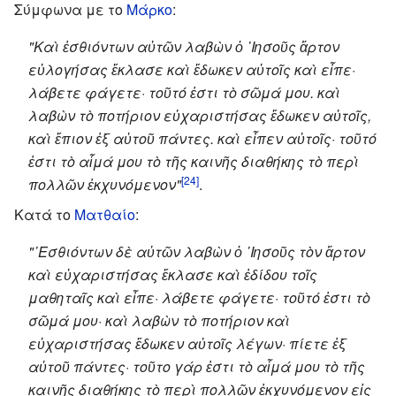
Σύμφωνα με το
Μάρκο
:
"Καὶ ἐσθιόντων αὐτῶν λαβὼν ὁ ᾿Ιησοῦς ἄρτον
εὐλογήσας ἔκλασε καὶ ἔδωκεν αὐτοῖς καὶ εἶπε·
λάβετε φάγετε· τοῦτό ἐστι τὸ σῶμά μου. καὶ
λαβὼν τὸ ποτήριον εὐχαριστήσας ἔδωκεν αὐτοῖς,
καὶ ἔπιον ἐξ αὐτοῦ πάντες. καὶ εἶπεν αὐτοῖς· τοῦτό
ἐστι τὸ αἷμά μου τὸ τῆς καινῆς διαθήκης τὸ περὶ
[24]
πολλῶν ἐκχυνόμενον"
.
Κατά το
Ματθαίο
:
"᾿Εσθιόντων δὲ αὐτῶν λαβὼν ὁ ᾿Ιησοῦς τὸν ἄρτον
καὶ εὐχαριστήσας ἔκλασε καὶ ἐδίδου τοῖς
μαθηταῖς καὶ εἶπε· λάβετε φάγετε· τοῦτό ἐστι τὸ
σῶμά μου· καὶ λαβὼν τὸ ποτήριον καὶ
εὐχαριστήσας ἔδωκεν αὐτοῖς λέγων· πίετε ἐξ
αὐτοῦ πάντες· τοῦτο γάρ ἐστι τὸ αἷμά μου τὸ τῆς
καινῆς διαθήκης τὸ περὶ πολλῶν ἐκχυνόμενον εἰς