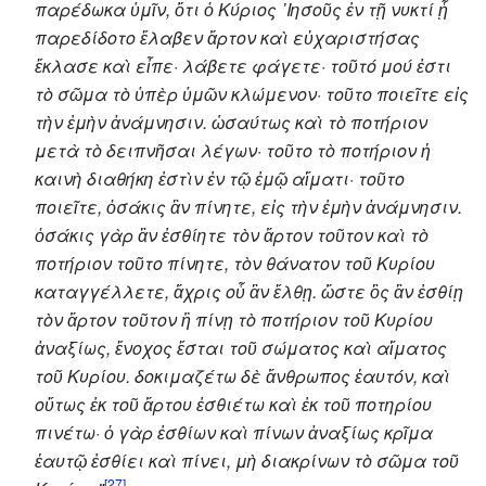
παρέδωκα ὑμῖν, ὅτι ὁ Κύριος ᾿Ιησοῦς ἐν τῇ νυκτί ᾗ
παρεδίδοτο ἔλαβεν ἄρτον καὶ εὐχαριστήσας
ἔκλασε καὶ εἶπε· λάβετε φάγετε· τοῦτό μού ἐστι
τὸ σῶμα τὸ ὑπὲρ ὑμῶν κλώμενον· τοῦτο ποιεῖτε εἰς
τὴν ἐμὴν ἀνάμνησιν. ὡσαύτως καὶ τὸ ποτήριον
μετὰ τὸ δειπνῆσαι λέγων· τοῦτο τὸ ποτήριον ἡ
καινὴ διαθήκη ἐστὶν ἐν τῷ ἐμῷ αἵματι· τοῦτο
ποιεῖτε, ὁσάκις ἂν πίνητε, εἰς τὴν ἐμὴν ἀνάμνησιν.
ὁσάκις γὰρ ἂν ἐσθίητε τὸν ἄρτον τοῦτον καὶ τὸ
ποτήριον τοῦτο πίνητε, τὸν θάνατον τοῦ Κυρίου
καταγγέλλετε, ἄχρις οὗ ἂν ἔλθῃ. ὥστε ὃς ἂν ἐσθίῃ
τὸν ἄρτον τοῦτον ἢ πίνῃ τὸ ποτήριον τοῦ Κυρίου
ἀναξίως, ἔνοχος ἔσται τοῦ σώματος καὶ αἵματος
τοῦ Κυρίου. δοκιμαζέτω δὲ ἄνθρωπος ἑαυτόν, καὶ
οὕτως ἐκ τοῦ ἄρτου ἐσθιέτω καὶ ἐκ τοῦ ποτηρίου
πινέτω· ὁ γὰρ ἐσθίων καὶ πίνων ἀναξίως κρῖμα
ἑαυτῷ ἐσθίει καὶ πίνει, μὴ διακρίνων τὸ σῶμα τοῦ
[27]