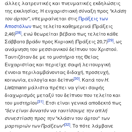
άλλες λατρευτικές και πνευματικές εκδηλώσεις
της εκκλησίας. Η ευχαριστιακή σύναξη προς
"κλάση
του άρτου"
, υπεμφαίνεται στις
Πράξεις των
Αποστόλων
πως τελείτο καθημερινά (Πράξεις
[28]
2,46)
, ενώ θεωρείται βέβαιο πως τελείτο κάθε
[29]
Σάββατο βράδυ προς Κυριακή (Πράξεις 20,7)
, ως
ανάμνηση του μεσσιανικού δείπνου του Χριστού.
Ταυτιζόταν δε με το μυστήριο της Θείας
Ευχαριστίας και περιείχε σαφή λειτουργική
έννοια περιλαμβάνοντας διδαχή, προσευχή,
[30]
κοινωνία, ευλογία και δείπνο
. Κατά τον
H.
Lietzmann
μάλιστα πρέπει να γίνει σαφής
διαχωρισμός μεταξύ του δείπνου που τελείτο και
[31]
του μυστηρίου
. Έτσι είναι γενικά αποδεκτό πως
"δεν είναι δυνατόν να ταυτίσουμε την απλή
συνεστίαση προς την
"κλάσιν του άρτου"
των
[32]
μαρτυριών των Πράξεων"
. Το πότε λάμβανε