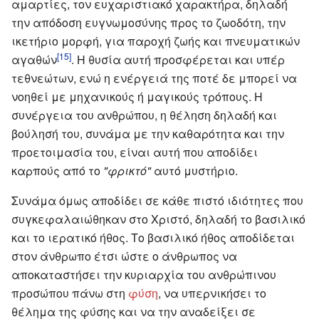
αμαρτίες, τον ευχαριστιακό χαρακτήρα, δηλαδή
την απόδοση ευγνωμοσύνης προς το ζωοδότη, την
ικετήριο μορφή, για παροχή ζωής και πνευματικών
[15]
αγαθών
. Η θυσία αυτή προσφέρεται και υπέρ
τεθνεώτων, ενώ η ενέργειά της ποτέ δε μπορεί να
νοηθεί με μηχανικούς ή μαγικούς τρόπους. Η
συνέργεια του ανθρώπου, η θέληση δηλαδή και
βούλησή του, συνάμα με την καθαρότητα και την
προετοιμασία του, είναι αυτή που αποδίδει
καρπούς από το
"φρικτό"
αυτό μυστήριο.
Συνάμα όμως αποδίδει σε κάθε πιστό ιδιότητες που
συγκεφαλαιώθηκαν στο Χριστό, δηλαδή το βασιλικό
και το ιερατικό ήθος. Το βασιλικό ήθος αποδίδεται
στον άνθρωπο έτσι ώστε ο άνθρωπος να
αποκαταστήσει την κυριαρχία του ανθρώπινου
προσώπου πάνω στη
φύση
, να υπερνικήσει το
θέλημα της φύσης και να την αναδείξει σε