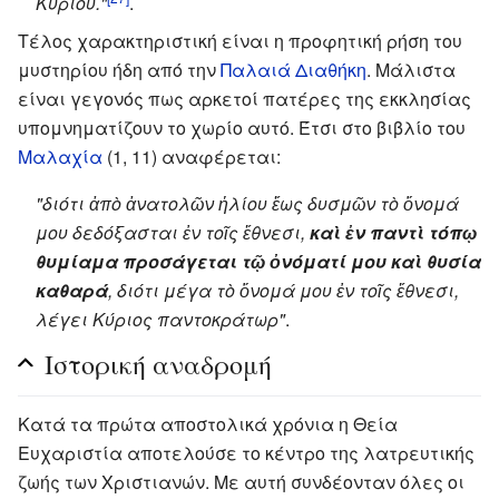
Κυρίου."
.
Τέλος χαρακτηριστική είναι η προφητική ρήση του
μυστηρίου ήδη από την
Παλαιά Διαθήκη
. Μάλιστα
είναι γεγονός πως αρκετοί πατέρες της εκκλησίας
υπομνηματίζουν το χωρίο αυτό. Έτσι στο βιβλίο του
Μαλαχία
(1, 11) αναφέρεται:
"διότι ἀπὸ ἀνατολῶν ἡλίου ἕως δυσμῶν τὸ ὄνομά
μου δεδόξασται ἐν τοῖς ἔθνεσι,
καὶ ἐν παντὶ τόπῳ
θυμίαμα προσάγεται τῷ ὀνόματί μου καὶ θυσία
καθαρά
, διότι μέγα τὸ ὄνομά μου ἐν τοῖς ἔθνεσι,
λέγει Κύριος παντοκράτωρ"
.
Ιστορική αναδρομή
Κατά τα πρώτα αποστολικά χρόνια η Θεία
Ευχαριστία αποτελούσε το κέντρο της λατρευτικής
ζωής των Χριστιανών. Με αυτή συνδέονταν όλες οι