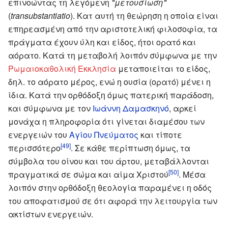
επινοώντας τη λεγόμενη
"μετουσίωση"
(
transubstantiatio
). Κατ αυτή τη θεώρηση η οποία είναι
επηρεασμένη από την αριστοτελική φιλοσοφία, τα
πράγματα έχουν ύλη και είδος, ήτοι ορατό και
αόρατο. Κατά τη μεταβολή λοιπόν σύμφωνα με την
Ρωμαιοκαθολική Εκκλησία
μεταποιείται το είδος,
δηλ. το αόρατο μέρος, ενώ η ουσία (ορατό) μένει η
ίδια. Κατά την ορθόδοξη όμως πατερική παράδοση,
και σύμφωνα με τον
Ιωάννη Δαμασκηνό
, αρκεί
μονάχα η πληροφορία ότι γίνεται διαμέσου των
ενεργειών του
Αγίου Πνεύματος
και τίποτε
[49]
περισσότερο
. Σε κάθε περίπτωση όμως, τα
σύμβολα του οίνου και του άρτου, μεταβάλλονται
[50]
πραγματικά σε σώμα και αίμα Χριστού
. Μέσα
λοιπόν στην ορθόδοξη θεολογία παραμένει η οδός
του αποφατισμού σε ότι αφορά την λειτουργία των
ακτίστων ενεργειών.