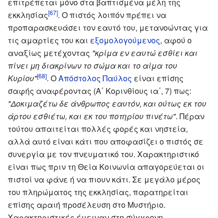
επιτρέπεται μόνο στα βαπτισμένα μέλη της
[67]
εκκλησίας
. Ο πιστός λοιπόν πρέπει να
προπαρασκευάσει τον εαυτό του, μετανοώντας για
τις αμαρτίες του και
εξομολογούμενος
, αφού ο
αναξίως μετέχοντας
"κρίμα εν εαυτώ εσθίει και
πίνει μη διακρίνων το σώμα και το αίμα του
[68]
Κυρίου"
. Ο
Απόστολος Παύλος
είναι επίσης
σαφής αναφέροντας (Α΄ Κορινθίους ια΄, 7) πως:
"Δοκιμαζέτω δε άνθρωπος εαυτόν, και ούτως εκ του
άρτου εσθιέτω, και εκ του ποτηρίου πινέτω"
. Πέραν
τούτου απαιτείται πολλές φορές και νηστεία,
αλλά αυτό είναι κάτι που αποφασίζει ο πιστός σε
συνεργία με τον πνευματικό του. Χαρακτηριστικό
είναι πως πριν τη Θεία Κοινωνία απαγορεύεται οι
πιστοί να φάνε ή να πιουν κάτι. Σε μεγάλο μέρος
του πληρώματος της εκκλησίας, παρατηρείται
επίσης αραιή προσέλευση στο Μυστήριο.
Χαρακτηριστικές έμειναν στη σύγχρονη