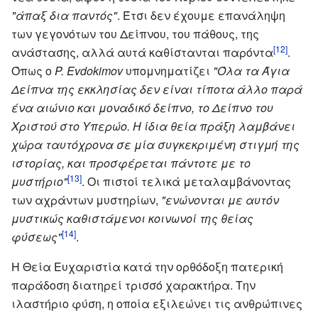
"άπαξ δια παντός"
. Έτσι δεν έχουμε επανάληψη
των γεγονότων του Δείπνου, του πάθους, της
[12]
ανάστασης, αλλά αυτά καθίστανται παρόντα
.
Όπως ο
P. Evdokimov
υπομνηματίζει
"Όλα τα Άγια
Δείπνα της εκκλησίας δεν είναι τίποτα άλλο παρά
ένα αιώνιο και μοναδικό δείπνο, το Δείπνο του
Χριστού στο Υπερώο. Η ίδια θεία πράξη λαμβάνει
χώρα ταυτόχρονα σε μία συγκεκριμένη στιγμή της
ιστορίας, και προσφέρεται πάντοτε με το
[13]
μυστήριο"
. Οι πιστοί τελικά μεταλαμβάνοντας
των αχράντων μυστηρίων,
"ενώνονται με αυτόν
μυστικώς καθιστάμενοι κοινωνοί της θείας
[14]
φύσεως"
.
Η Θεία Ευχαριστία κατά την ορθόδοξη πατερική
παράδοση διατηρεί τρισσό χαρακτήρα. Την
ιλαστήριο φύση, η οποία εξιλεώνει τις ανθρώπινες