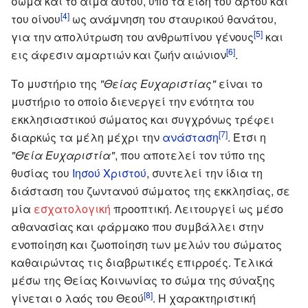
σώμα και το αίμα αυτού, υπό τα είδη του άρτου και
[4]
του οίνου
ως ανάμνηση του σταυρικού θανάτου,
[5]
για την απολύτρωση του ανθρωπίνου γένους
και
[6]
εις άφεσιν αμαρτιών και ζωήν αιώνιον
.
Το μυστήριο της
"Θείας Ευχαριστίας"
είναι το
μυστήριο το οποίο διενεργεί την ενότητα του
εκκλησιαστικού σώματος και συγχρόνως τρέφει
[7]
διαρκώς τα μέλη μέχρι την
ανάσταση
. Έτσι η
"Θεία Ευχαριστία"
, που αποτελεί τον τύπο της
θυσίας του
Ιησού Χριστού
, συντελεί την ίδια τη
διάσταση του ζωντανού σώματος της εκκλησίας, σε
μία
εσχατολογική
προοπτική. Λειτουργεί ως μέσο
αθανασίας και φάρμακο που συμβάλλει στην
ενοποίηση και ζωοποίηση των μελών του σώματος
καθαιρώντας τις διαβρωτικές επιρροές. Τελικά
μέσω της Θείας Κοινωνίας το σώμα της σύναξης
[8]
γίνεται ο λαός του Θεού
. Η χαρακτηριστική