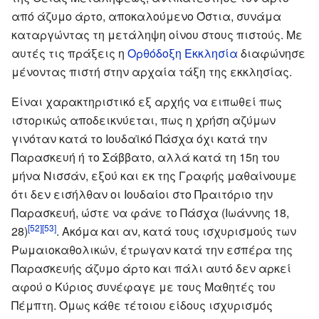
από άζυμο άρτο, αποκαλούμενο Όστια, συνάμα
καταργώντας τη μετάληψη οίνου στους πιστούς. Με
αυτές τις πράξεις η
Ορθόδοξη Εκκλησία
διαφώνησε
μένοντας πιστή στην αρχαία τάξη της εκκλησίας.
Είναι χαρακτηριστικό εξ αρχής να ειπωθεί πως
ιστορικώς αποδεικνύεται, πως η χρήση αζύμων
γινόταν κατά το Ιουδαϊκό Πάσχα όχι κατά την
Παρασκευή ή το Σάββατο, αλλά κατά τη 15η του
μήνα Νισσάν, εξού και εκ της Γραφής μαθαίνουμε
ότι δεν εισήλθαν οι Ιουδαίοι στο Πραιτόριο την
Παρασκευή, ώστε να φάνε το Πάσχα (Ιωάννης 18,
[52]
[53]
28)
. Ακόμα και αν, κατά τους ισχυρισμούς των
Ρωμαιοκαθολικών, έτρωγαν κατά την εσπέρα της
Παρασκευής άζυμο άρτο και πάλι αυτό δεν αρκεί
αφού ο Κύριος συνέφαγε με τους Μαθητές του
Πέμπτη. Όμως κάθε τέτοιου είδους ισχυρισμός