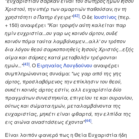
"ευχαριστίαν σάρκαν είναι του σωτήρος ημών Ιησού
Χριστού, την υπέρ των αμαρτιών παθούσαν, ην τη
[42]
χρηστότητι ο Πατηρ έγειρε"
. Ο δε
Ιουστίνος
(περ.
+ 150) αναφέρει
"Και τροφήν αύτη καλείται παρ
ημίν ευχριστία...ου γαρ ως κοινόν άρτον, ουδέ
κοινόν πόμα ταύτα λαμβάνομεν...αλλ' ον τρόπον
δια λόγου θεού σαρκοποιηθείς Ιησούς Χριστός...εξής
αίμα και σάρκες κατά μεταβολήν τρέφονται
[43]
ημών..."
. Ο
Ειρηναίος Λουγδούνου
αναφέρει
συμπληρώνοντας συνάμα:
"ως γαρ από της γης
άρτος, προσλαβόμενος την επίκλησιν του θεού,
ουκέτι κοινός άρτος εστίν, αλλ ευχαρίστία δύο
πραγμάτων συνεστηκυία, επιγείου τε και ουρανίου,
ούτως και σώματα ημών, μεταλαμβάνοντα της
ευχαριστίας, μηκέτι είναι φθαρτά, την ελπίδα της
[44]
εις αιώνα αναστάσεως έχοντα"
.
Είναι λοιπόν φανερό πως η Θεία Ευχαριστία ήδη