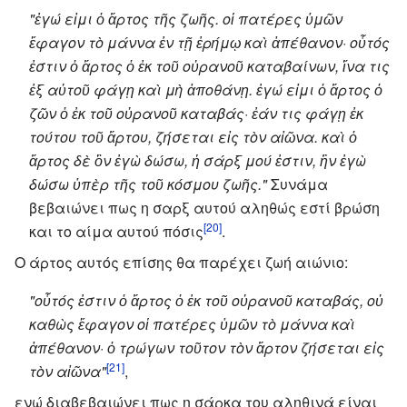
"ἐγώ εἰμι ὁ ἄρτος τῆς ζωῆς. οἱ πατέρες ὑμῶν
ἔφαγον τὸ μάννα ἐν τῇ ἐρήμῳ καὶ ἀπέθανον· οὗτός
ἐστιν ὁ ἄρτος ὁ ἐκ τοῦ οὐρανοῦ καταβαίνων, ἵνα τις
ἐξ αὐτοῦ φάγῃ καὶ μὴ ἀποθάνῃ. ἐγώ εἰμι ὁ ἄρτος ὁ
ζῶν ὁ ἐκ τοῦ οὐρανοῦ καταβάς· ἐάν τις φάγῃ ἐκ
τούτου τοῦ ἄρτου, ζήσεται εἰς τὸν αἰῶνα. καὶ ὁ
ἄρτος δὲ ὃν ἐγὼ δώσω, ἡ σάρξ μού ἐστιν, ἣν ἐγὼ
δώσω ὑπὲρ τῆς τοῦ κόσμου ζωῆς."
Συνάμα
βεβαιώνει πως η σαρξ αυτού αληθώς εστί βρώση
[20]
και το αίμα αυτού πόσις
.
Ο άρτος αυτός επίσης θα παρέχει ζωή αιώνιο:
"οὗτός ἐστιν ὁ ἄρτος ὁ ἐκ τοῦ οὐρανοῦ καταβάς, οὐ
καθὼς ἔφαγον οἱ πατέρες ὑμῶν τὸ μάννα καὶ
ἀπέθανον· ὁ τρώγων τοῦτον τὸν ἄρτον ζήσεται εἰς
[21]
τὸν αἰῶνα"
,
ενώ διαβεβαιώνει πως η σάρκα του αληθινά είναι