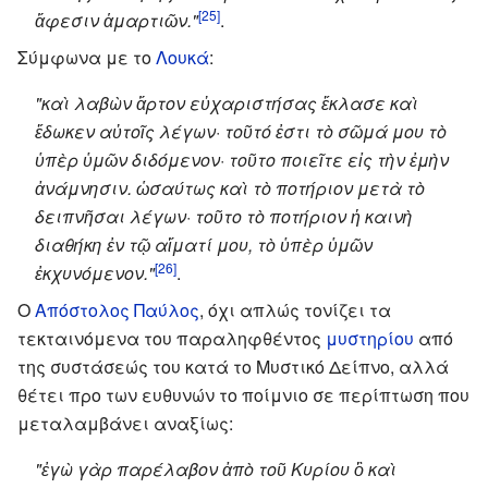
[25]
ἄφεσιν ἁμαρτιῶν."
.
Σύμφωνα με το
Λουκά
:
"καὶ λαβὼν ἄρτον εὐχαριστήσας ἔκλασε καὶ
ἔδωκεν αὐτοῖς λέγων· τοῦτό ἐστι τὸ σῶμά μου τὸ
ὑπὲρ ὑμῶν διδόμενον· τοῦτο ποιεῖτε εἰς τὴν ἐμὴν
ἀνάμνησιν. ὡσαύτως καὶ τὸ ποτήριον μετὰ τὸ
δειπνῆσαι λέγων· τοῦτο τὸ ποτήριον ἡ καινὴ
διαθήκη ἐν τῷ αἵματί μου, τὸ ὑπὲρ ὑμῶν
[26]
ἐκχυνόμενον."
.
Ο
Απόστολος Παύλος
, όχι απλώς τονίζει τα
τεκταινόμενα του παραληφθέντος
μυστηρίου
από
της συστάσεώς του κατά το Μυστικό Δείπνο, αλλά
θέτει προ των ευθυνών το ποίμνιο σε περίπτωση που
μεταλαμβάνει αναξίως:
"ἐγὼ γὰρ παρέλαβον ἀπὸ τοῦ Κυρίου ὃ καὶ