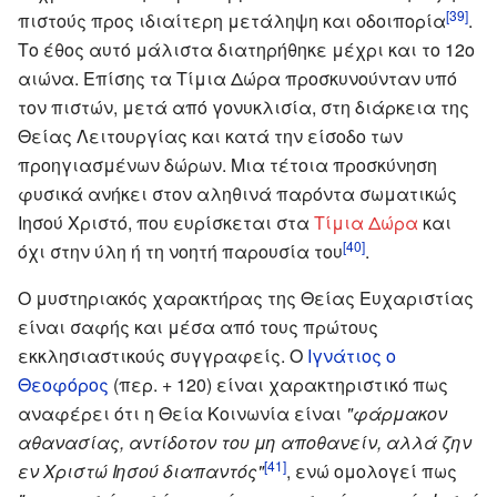
[39]
πιστούς προς ιδιαίτερη μετάληψη και οδοιπορία
.
Το έθος αυτό μάλιστα διατηρήθηκε μέχρι και το 12ο
αιώνα. Επίσης τα Τίμια Δώρα προσκυνούνταν υπό
τον πιστών, μετά από γονυκλισία, στη διάρκεια της
Θείας Λειτουργίας και κατά την είσοδο των
προηγιασμένων δώρων. Μια τέτοια προσκύνηση
φυσικά ανήκει στον αληθινά παρόντα σωματικώς
Ιησού Χριστό, που ευρίσκεται στα
Τίμια Δώρα
και
[40]
όχι στην ύλη ή τη νοητή παρουσία του
.
Ο μυστηριακός χαρακτήρας της Θείας Ευχαριστίας
είναι σαφής και μέσα από τους πρώτους
εκκλησιαστικούς συγγραφείς. Ο
Ιγνάτιος ο
Θεοφόρος
(περ. + 120) είναι χαρακτηριστικό πως
αναφέρει ότι η Θεία Κοινωνία είναι
"φάρμακον
αθανασίας, αντίδοτον του μη αποθανείν, αλλά ζην
[41]
εν Χριστώ Ιησού διαπαντός"
, ενώ ομολογεί πως