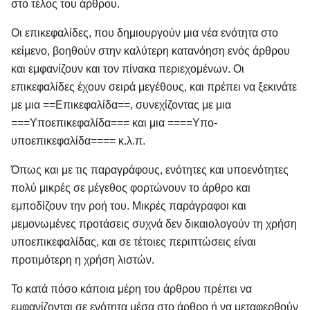
στο τέλος του άρθρου.
Οι επικεφαλίδες, που δημιουργούν μια νέα ενότητα στο
κείμενο, βοηθούν στην καλύτερη κατανόηση ενός άρθρου
και εμφανίζουν και τον πίνακα περιεχομένων. Οι
επικεφαλίδες έχουν σειρά μεγέθους, και πρέπει να ξεκινάτε
με μια ==Επικεφαλίδα==, συνεχίζοντας με μια
===Υποεπικεφαλίδα=== και μια ====Υπο-
υποεπικεφαλίδα==== κ.λ.π.
Όπως και με τις παραγράφους, ενότητες και υποενότητες
πολύ μικρές σε μέγεθος φορτώνουν το άρθρο και
εμποδίζουν την ροή του. Μικρές παράγραφοι και
μεμονωμένες προτάσεις συχνά δεν δικαιολογούν τη χρήση
υποεπικεφαλίδας, και σε τέτοιες περιπτώσεις είναι
προτιμότερη η χρήση λιστών.
Το κατά πόσο κάποια μέρη του άρθρου πρέπει να
εμφανίζονται σε ενότητα μέσα στο άρθρο ή να μεταφερθούν