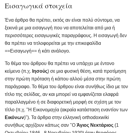
Εισαγωγικά στοιχεία
Ένα άρθρο θα πρέπει, εκτός αν είναι πολύ σύντομο, να
ξεκινά με μια εισαγωγή που να αποτελείται από μια ή
περισσότερες εισαγωγικές παραγράφους. Η εισαγωγή δεν
θα πρέπει να τιτλοφορείται με την επικεφαλίδα
==Εισαγωγή== ή κάτι ανάλογο.
Το θέμα του άρθρου θα πρέπει να υπάρχει με έντονο
κείμενο (π.χ.
Ιησούς
) σε μια φυσική θέση, κατά προτίμηση
στην πρώτη πρόταση ή κάπου αλλού μέσα στην πρώτη
παράγραφο. Το θέμα του άρθρου είναι συνήθως ίδιο με τον
τίτλο της σελίδας, αν και μπορεί να εμφανίζεται ελαφρά
παραλλαγμένο ή σε διαφορετική μορφή σε σχέση με τον
τίτλο (π.χ. "Η Εικονομαχία (ακραία κατάσταση εναντίον των
Εικόνων
)"). Τα άρθρα στην ελληνική orthodoxwiki
συνήθως αρχίζουν κάπως σαν "Ο
Άγιος Νεκτάριος
(1
Οκτωβρίου 1846 - 8 Νοεμβρίου 1920) ήταν θεοφόρος