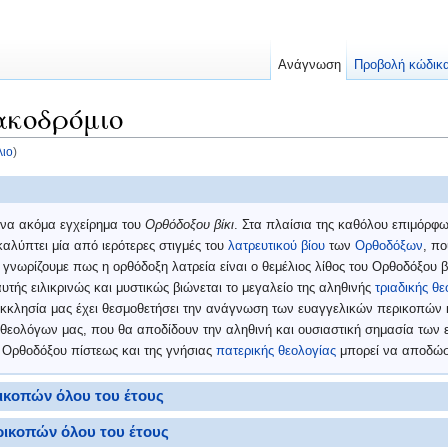
Ανάγνωση
Προβολή κώδικ
ακοδρόμιο
λιο
)
 ένα ακόμα εγχείρημα του
Ορθόδοξου βίκι
. Στα πλαίσια της καθόλου επιμόρφ
αλύπτει μία από ιερότερες στιγμές του
λατρευτικού βίου
των
Ορθοδόξων
, πο
 γνωρίζουμε πως η ορθόδοξη λατρεία είναι ο θεμέλιος λίθος του Ορθοδόξου 
ής ειλικρινώς και μυστικώς βιώνεται το μεγαλείο της αληθινής
τριαδικής θε
 εκκλησία μας έχει θεσμοθετήσει την ανάγνωση των ευαγγελικών περικοπώ
θεολόγων μας, που θα αποδίδουν την αληθινή και ουσιαστική σημασία των
 Ορθοδόξου πίστεως και της γνήσιας
πατερικής θεολογίας
μπορεί να αποδώσε
ικοπών όλου του έτους
ικοπών όλου του έτους