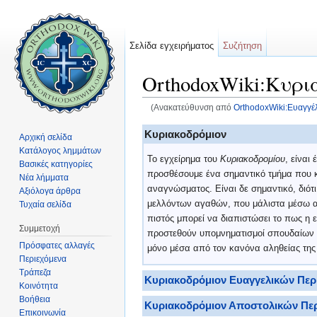
Σελίδα εγχειρήματος
Συζήτηση
OrthodoxWiki:Κυρι
(Ανακατεύθυνση από
OrthodoxWiki:Ευαγγέ
Μετάβαση σε:
πλοήγηση
,
αναζήτηση
Κυριακοδρόμιον
Αρχική σελίδα
Κατάλογος λημμάτων
Το εγχείρημα του
Κυριακοδρομίου
, είναι
Βασικές κατηγορίες
προσθέσουμε ένα σημαντικό τμήμα που κ
Νέα λήμματα
αναγνώσματος. Είναι δε σημαντικό, διότι
Αξιόλογα άρθρα
μελλόντων αγαθών, που μάλιστα μέσω αυτ
Τυχαία σελίδα
πιστός μπορεί να διαπιστώσει το πως η
Συμμετοχή
προστεθούν υπομνηματισμοί σπουδαίων 
Πρόσφατες αλλαγές
μόνο μέσα από τον κανόνα αληθείας της
Περιεχόμενα
Τράπεζα
Κυριακοδρόμιον Ευαγγελικών Περ
Κοινότητα
Βοήθεια
Κυριακοδρόμιον Αποστολικών Περ
Επικοινωνία