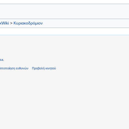
xWiki
>
Κυριακοδρόμιον
sa
.
Αποποίηση ευθυνών
Προβολή κινητού