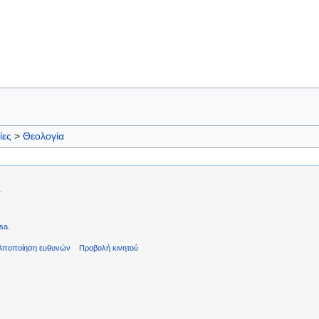
ίες
>
Θεολογία
.
sa
.
Αποποίηση ευθυνών
Προβολή κινητού