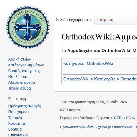
Σελίδα εγχειρήματος
Συζήτηση
OrthodoxWiki:Αμμο
Μετάβαση σε:
πλοήγηση
,
αναζήτηση
Το
Αμμοδοχείο του OrthodoxWiki
! Μ
Αρχική σελίδα
Κατηγορία
:
OrthodoxWiki
Κατάλογος λημμάτων
Βασικές κατηγορίες
Νέα λήμματα
OrthodoxWiki
>
Κατηγορίες
>
Orthodo
Αξιόλογα άρθρα
Τυχαία σελίδα
Συμμετοχή
Τελευταία τροποποίηση 14:55, 25 Μαΐου 2007.
Πρόσφατες αλλαγές
8.798 αιτήσεις
Περιεχόμενα
Τράπεζα
Περιεχόμενο διαθέσιμο σύμφωνα με
GFDL / CC by-
Κοινότητα
Προσωπικά δεδομένα
Σχετικά με OrthodoxWiki
Βοήθεια
Επικοινωνία