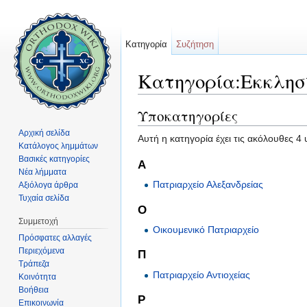
Κατηγορία
Συζήτηση
Κατηγορία:Εκκλησ
Μετάβαση σε:
πλοήγηση
,
αναζήτηση
Υποκατηγορίες
Αρχική σελίδα
Αυτή η κατηγορία έχει τις ακόλουθες 4
Κατάλογος λημμάτων
Βασικές κατηγορίες
Α
Νέα λήμματα
Πατριαρχείο Αλεξανδρείας
Αξιόλογα άρθρα
Τυχαία σελίδα
Ο
Συμμετοχή
Οικουμενικό Πατριαρχείο
Πρόσφατες αλλαγές
Περιεχόμενα
Π
Τράπεζα
Πατριαρχείο Αντιοχείας
Κοινότητα
Βοήθεια
Ρ
Επικοινωνία