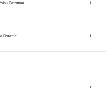
Αγίου Παταπίου
1
σα Παταπία
1
1