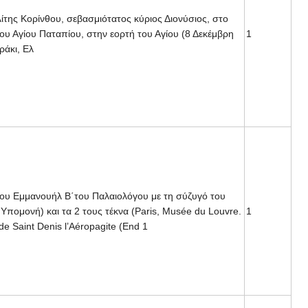
της Κορίνθου, σεβασμιότατος κύριος Διονύσιος, στο
ου Αγίου Παταπίου, στην εορτή του Αγίου (8 Δεκέμβρη
1
ράκι, Ελ
του Εμμανουήλ Β΄του Παλαιολόγου με τη σύζυγό του
 Υπομονή) και τα 2 τους τέκνα (Paris, Musée du Louvre.
1
 de Saint Denis l’Aéropagite (End 1