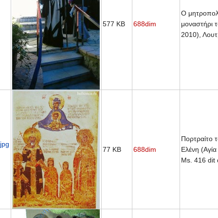
Ο μητροπολί
577 KB
688dim
μοναστήρι τ
2010), Λουτ
Πορτραίτο 
jpg
77 KB
688dim
Ελένη (Αγία
Ms. 416 dit