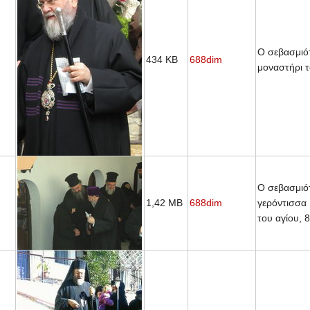
Ο σεβασμιότ
434 KB
688dim
μοναστήρι τ
O σεβασμιότ
1,42 MB
688dim
γερόντισσα 
του αγίου, 