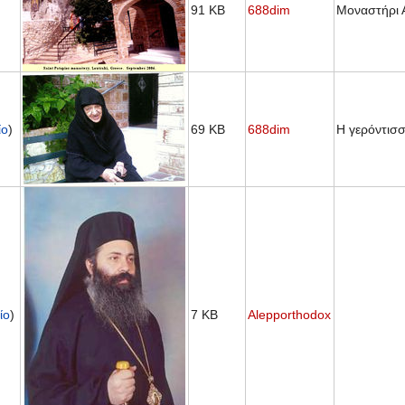
91 KB
688dim
Μοναστήρι 
ίο
)
69 KB
688dim
Η γερόντισ
ίο
)
7 KB
Alepporthodox