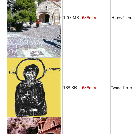
t
1,07 MB
688dim
Η μονή του
168 KB
688dim
Άγιος Πατά