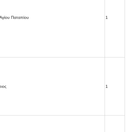
 Αγίου Παταπίου
1
πιος
1