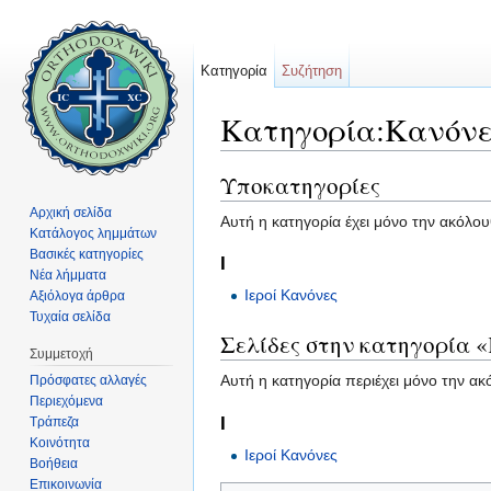
Κατηγορία
Συζήτηση
Κατηγορία:Κανόνε
Μετάβαση σε:
πλοήγηση
,
αναζήτηση
Υποκατηγορίες
Αρχική σελίδα
Αυτή η κατηγορία έχει μόνο την ακόλο
Κατάλογος λημμάτων
Βασικές κατηγορίες
Ι
Νέα λήμματα
Ιεροί Κανόνες
Αξιόλογα άρθρα
Τυχαία σελίδα
Σελίδες στην κατηγορία 
Συμμετοχή
Αυτή η κατηγορία περιέχει μόνο την ακ
Πρόσφατες αλλαγές
Περιεχόμενα
Ι
Τράπεζα
Κοινότητα
Ιεροί Κανόνες
Βοήθεια
Επικοινωνία