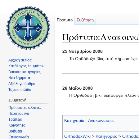
Πρότυπο
Συζήτηση
Πρότυπο:Ανακοινώ
Μετάβαση σε:
πλοήγηση
,
αναζήτηση
25 Νοεμβρίου 2008
Το Ορθόδοξο βίκι, από σήμερα έχε
Αρχική σελίδα
Κατάλογος λημμάτων
Βασικές κατηγορίες
Νέα λήμματα
Αξιόλογα άρθρα
26 Μαΐου 2008
Τυχαία σελίδα
Η Ορθόδοξη βίκι, λειτουργεί πλέον 
Συμμετοχή
Πρόσφατες αλλαγές
Περιεχόμενα
Τράπεζα
Κατηγορία
:
Ανακοινώσεις
Κοινότητα
Βοήθεια
OrthodoxWiki
>
Κατηγορίες
>
Orthodo
Επικοινωνία