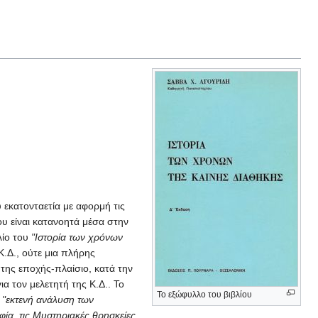
υ εκατονταετία με αφορμή τις
του είναι κατανοητά μέσα στην
βλίο του
"Ιστορία των χρόνων
Κ.Δ., ούτε μια πλήρης
 της εποχής-πλαίσιο, κατά την
ια τον μελετητή της Κ.Δ.. Το
Το εξώφυλλο του βιβλίου
ι
"εκτενή ανάλυση των
φία, τις Μυστηριακές θρησκείες