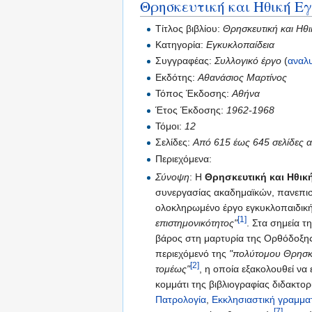
Θρησκευτική και Ηθική Ε
Τίτλος βιβλίου:
Θρησκευτική και Ηθ
Κατηγορία:
Εγκυκλοπαίδεια
Συγγραφέας:
Συλλογικό έργο
(
αναλυ
Εκδότης:
Αθανάσιος Μαρτίνος
Τόπος Έκδοσης:
Αθήνα
Έτος Έκδοσης:
1962-1968
Τόμοι:
12
Σελίδες:
Από 615 έως 645 σελίδες 
Περιεχόμενα:
Σύνοψη
: Η
Θρησκευτική και Ηθικ
συνεργασίας ακαδημαϊκών, πανεπισ
ολοκληρωμένο έργο εγκυκλοπαιδικ
[1]
επιστημονικότητος"
. Στα σημεία τ
βάρος στη μαρτυρία της Ορθόδοξη
περιεχόμενό της
"πολύτομου Θρησκε
[2]
τομέως"
, η οποία εξακολουθεί να
κομμάτι της βιβλιογραφίας διδακτο
Πατρολογία
,
Εκκλησιαστική γραμμα
[7]