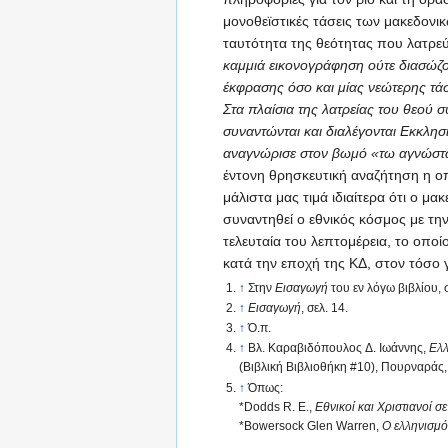
μονοθεϊστικές τάσεις των μακεδονι
ταυτότητα της θεότητας που λατρε
καμμιά εικονογράφηση ούτε διασώζ
έκφρασης όσο και μίας νεώτερης τά
Στα πλαίσια της λατρείας του θεού 
συναντώνται και διαλέγονται Εκκλησ
αναγνώρισε στον βωμό «τω αγνώστω
έντονη θρησκευτική αναζήτηση η ο
μάλιστα μας τιμά ιδιαίτερα ότι ο μ
συναντηθεί ο εθνικός κόσμος με τη
τελευταία του λεπτομέρεια, το οπο
κατά την εποχή της ΚΔ, στον τόσο γ
↑
Στην
Εισαγωγή
του εν λόγω βιβλίου, σ
↑
Εισαγωγή
, σελ. 14.
↑
Ό.π.
↑
Βλ. Καραβιδόπουλος Δ. Ιωάννης,
Ελλ
(Βιβλική Βιβλιοθήκη #10), Πουρναράς
↑
Όπως:
*Dodds R. Ε.,
Εθνικοί και Χριστιανοί 
*Bowersock Glen Warren,
Ο ελληνισμό