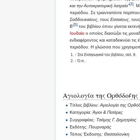
[3]
και την Αυτοκρατορική λατρεία"
. Μ
περιόδου. Σε τριανταπέντε περίπου
Σαδδουκαίους
, τους
Εσσαίους
, του
[5]
Β'
του βιβλίου όπου γίνεται εκτε
Ιουδαίο
ο οποίος διασώζει τις μονα
ενδιαφέροντος και καταδεικνύει τι
περιόδου. Η γλώσσα που χρησιμοποιε
↑
Στα
Εισαγωγικά
του βιβλίου, σελ. 9.
↑
Ό.π..
Αγιολογία της Ορθόδοξης
Τίτλος βιβλίου:
Αγιολογία της Ορθό
Κατηγορία:
Άγιοι & Πατέρες
Συγγραφέας:
Τσάμης Γ. Δημητρίος
Εκδότης:
Πουρναράς
Τόπος Έκδοσης:
Θεσσαλονίκη