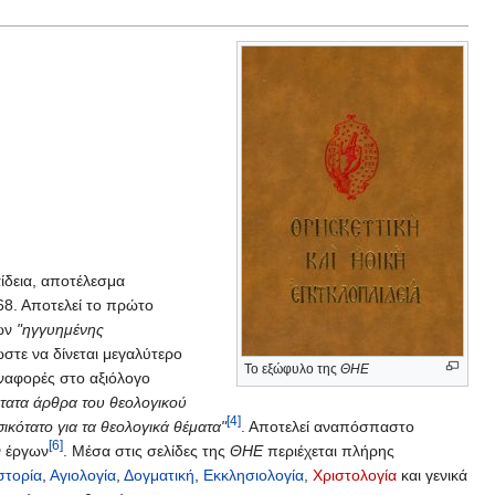
αίδεια, αποτέλεσμα
8. Αποτελεί το πρώτο
ρων
"ηγγυημένης
ώστε να δίνεται μεγαλύτερο
Το εξώφυλο της
ΘΗΕ
ναφορές στο αξιόλογο
ότατα άρθρα του θεολογικού
[4]
σικότατο για τα θεολογικά θέματα"
. Αποτελεί αναπόσπαστο
[6]
ν έργων
. Μέσα στις σελίδες της
ΘΗΕ
περιέχεται πλήρης
στορία
,
Αγιολογία
,
Δογματική
,
Εκκλησιολογία
,
Χριστολογία
και γενικά