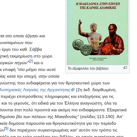
σα στο οποίο έζησαν και
συνισταμένων που
ρο έργο του καθ. Σάββα
λητική τεκμηρίωση στο χώρο
[2]
ολογικών πηγών"
και ο
Το εξώφυλλο του βιβλίου
 σε επαφή
"στο μέτρο που αυτό
νίας κατά την εποχή, στην οποία
αναγνώστης που ενδιαφέρεται για τον θρησκευτικό χώρο των
υστηριακές Λατρείες της Αρχαιότητας
(2η έκδ. διορθωμένη,
περιέχει επιπρόσθετες πληροφορίες και επεξηγήσεις για τις
και το γεγονός, ότι ειδικά για τον Έλληνα αναγνώστη, όλα τα
νονται έτσι πολύ προσιτά και ακόμη πιο ενδιαφέροντα. Εξαιρετικά
 δημόσιο βίο των πόλεων της Μακεδονίας"
(σελίδες 113-190). Απ'
ικεία δημόσια παρουσία και θρησκευτικότητα για την περίοδο
[5]
ιών
δεν περιέχουν συγκεντρωμένες κατ' αυτόν τον τρόπο τις
ζει και το τρίτο κεφάλαιο του βιβλίου, το οποίο αναφέρεται στις