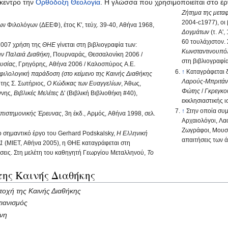
ίκεντρο την
Ορθόδοξη
Θεολογία
. Η γλώσσα που χρησιμοποιείται στο έρ
Ζήτημα της μεταφ
2004-c1977), οι
ων Φιλολόγων (ΔΕΕΦ), έτος Κ', τεύχ. 39-40, Αθήνα 1968,
Δογμάτων
(τ. Α'
60 τουλάχιστον.
-2007 χρήση της
ΘΗΕ
γίνεται στη βιβλιογραφία των:
Κωνσταντινουπόλ
ην Παλαιά Διαθήκη
, Πουρναράς, Θεσσαλονίκη 2006 /
στη βιβλιογραφία
ουσίας
, Γρηγόρης, Αθήνα 2006 / Καλοσπύρος Α.Ε.
↑
Kαταγράφεται 
ι φιλολογική παράδοση (στο κείμενο της Καινής Διαθήκης
Λαρούς-Μπριτάν
της Σ. Σωτήριος,
Ο Κώδικας των Ευαγγελίων
, Άθως,
Φώτης
/
Γκρεγκο
ννης,
Βιβλικές Μελέτες
Δ' (Βιβλική Βιβλιοθήκη #40),
εκκλησιαστικής ι
↑
Στην οποία συμ
πιστημονικής Έρευνας
, 3η έκδ., Αρμός, Αθήνα 1998, σελ.
Αρχαιολόγοι, Λα
Ζωγράφοι, Μουσικ
το σημαντικό έργο του Gerhard Podskalsky,
Η Ελληνική
απαιτήσεις των 
21
(ΜΙΕΤ, Αθήνα 2005), η ΘΗΕ καταγράφεται στη
σεις. Στη μελέτη του καθηγητή Γεωργίου Μεταλληνού,
Το
ης Καινής Διαθήκης‎
ποχή της Καινής Διαθήκης
τιανισμός
ίνη