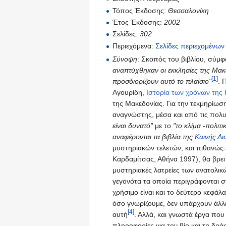
Τόπος Έκδοσης:
Θεσσαλονίκη
Έτος Έκδοσης:
2002
Σελίδες:
302
Περιεχόμενα:
Σελίδες περιεχομένων
Σύνοψη
: Σκοπός του βιβλίου, σύμ
αναπτύχθηκαν οι εκκλησίες της Μακ
[1]
προσδιορίζουν αυτό το πλαίσιο"
. 
Αγουρίδη,
Ιστορία των χρόνων της 
της Μακεδονίας. Για την τεκμηρίω
αναγνώστης, μέσα και από τις πολυ
είναι δυνατό"
με το
"το κλίμα -πολιτ
αναφέρονται τα βιβλία της
Καινής Δ
μυστηριακών τελετών, και πιθανώς έ
Καρδαμίτσας, Αθήνα 1997), θα βρει
μυστηριακές λατρείες των ανατολικώ
γεγονότα τα οποία περιγράφονται στ
χρήσιμο είναι και το δεύτερο κεφάλα
όσο γνωρίζουμε, δεν υπάρχουν άλλε
[4]
αυτή
. Αλλά, και γνωστά έργα που
πληροφορίες για τον βίο και τη δρά