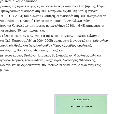
γο είναι η καθαρεύουσα.
ράσεως της Αγίας Γραφής εις την νεοελληνικήν κατά τον ΙΘ' αι.
(Αρμός, Αθήνα
 βιβλιογραφικές αναφορές στη ΘΗΕ ξεπερνούν τις 40. Στη δίτομη
Ιστορία
, 1998 - τ. Β' 2004) του Κων/νου Σκουτέρη, οι αναφορές στη ΘΗΕ ανέρχονται σε
 Στη μελέτη του καθηγητή Παναγιώτη Μπούμη,
Τα Αναθέματα Ρώμης-
εως και Κανονικότης της Άρσεως αυτών
(Αθήνα 1980), η ΘΗΕ καταγράφεται
 σε περίπου 30 περιπτώσεις, κ.ά.
δεκάδες φορές στην βιβλιογραφία της 61τομης εγκυκλοπαίδειας
Πάπυρος-
ικα
(έκδ. Πάπυρος, ΑΘήνα 2004-2005) σε λήμματα βιογραφικά (π.χ.
Κόντογλου
υάρ Ανρί
), θεολογικά (π.χ.
Ακολουθία
/
Γάμος
/
Δοσιθέου ομολογία
),
στορίας (π.χ.
Άγιο Όρος
/
Ακάθιστος ύμνος
) κ.ά..
μετέχουν κυρίως Θεολόγοι, Ιστορικοί, Βυζαντινολόγοι, Φιλόλογοι, αλλά και
ογράφοι, Νομικοί, Κοινωνιολόγοι, Ψυχολόγοι, Διδάκτορες Φιλοσοφίας,
ολόγοι και άλλες ειδικότητες, που ποικίλουν σε κάθε τόμο ανάλογα με τις
άρθρων.