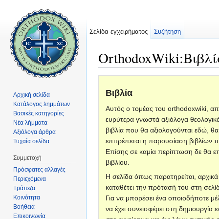
Σελίδα εγχειρήματος
Συζήτηση
OrthodoxWiki:Βιβλ
Μετάβαση σε:
πλοήγηση
,
αναζήτηση
Βιβλία
Αρχική σελίδα
Κατάλογος λημμάτων
Αυτός ο τομέας του orthodoxwiki, απ
Βασικές κατηγορίες
ευρύτερα γνωστά αξιόλογα θεολογικά, 
Νέα λήμματα
βιβλία που θα αξιολογούνται εδώ, θ
Αξιόλογα άρθρα
επιτρέπεται η παρουσίαση βιβλίων πο
Τυχαία σελίδα
Επίσης σε καμία περίπτωση δε θα ε
Συμμετοχή
βιβλίου.
Πρόσφατες αλλαγές
Η σελίδα όπως παρατηρείται, αρχικά 
Περιεχόμενα
καταθέτει την πρότασή του στη σελίδ
Τράπεζα
Κοινότητα
Για να μπορέσει ένα οποιοδήποτε μέ
Βοήθεια
να έχει συνεισφέρει στη δημιουργία
Επικοινωνία