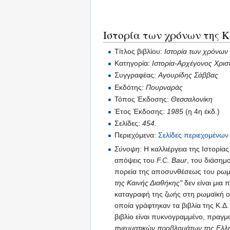
Ιστορία των χρόνων της Κ
Τίτλος βιβλίου:
Ιστορία των χρόνων 
Κατηγορία:
Ιστορία-Αρχέγονος Χρισ
Συγγραφέας:
Αγουρίδης Σάββας
Εκδότης:
Πουρναράς
Τόπος Έκδοσης:
Θεσσαλονίκη
Έτος Έκδοσης:
1985
(η 4η έκδ.)
Σελίδες:
454
.
Περιεχόμενα:
Σελίδες περιεχομένων
Σύνοψη
: Η καλλιέργεια της Ιστορί
απόψεις του
F.C. Baur
, του διάσημ
πορεία της αποσυνθέσεως του ρωμ
της Καινής Διαθήκης"
δεν είναι μια 
καταγραφή της ζωής στη ρωμαϊκή οι
οποία γράφτηκαν τα βιβλία της Κ.Δ. 
βιβλίο είναι πυκνογραμμένο, πραγμ
πνευματικών προβλημάτων της Ελλη