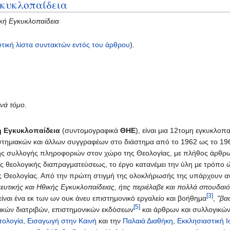
γκυκλοπαίδεια
ική Εγκυκλοπαίδεια
τική λίστα συντακτών εντός του άρθρου
).
ανά τόμο
.
ή Εγκυκλοπαίδεια
(συντομογραφικά
ΘΗΕ
), είναι μια 12τομη εγκυκλοπ
τημιακών και άλλων συγγραφέων στο διάστημα από το 1962 ως το 196
ής συλλογής πληροφοριών στον χώρο της Θεολογίας, με πλήθος άρθ
ης θεολογικής διαπραγματεύσεως, το έργο κατανέμει την ύλη με τρόπο 
ς Θεολογίας. Από την πρώτη στιγμή της ολοκλήρωσής της υπάρχουν α
υτικής και Ηθικής Εγκυκλοπαίδειας, ήτις περιέλαβε και πολλά σπουδαι
[3]
 είναι ένα εκ των ων ουκ άνευ επιστημονικό εργαλείο και βοήθημα
,
"βα
[5]
ρικών διατριβών, επιστημονικών εκδόσεων
και άρθρων και συλλογικώ
τολογία
,
Εισαγωγή στην Καινή
και την
Παλαιά Διαθήκη
,
Εκκλησιαστική Ι