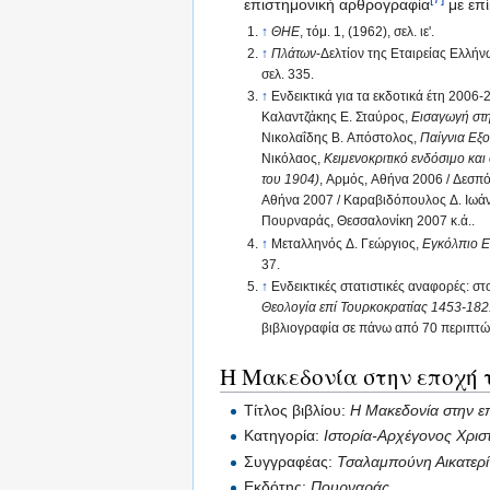
επιστημονική αρθρογραφία
με επ
↑
ΘΗΕ
, τόμ. 1, (1962), σελ. ιε'.
↑
Πλάτων
-Δελτίον της Εταιρείας Ελλήν
σελ. 335.
↑
Ενδεικτικά για τα εκδοτικά έτη 2006
Καλαντζάκης Ε. Σταύρος,
Εισαγωγή στ
Νικολαΐδης Β. Απόστολος,
Παίγνια Εξ
Νικόλαος,
Κειμενοκριτικό ενδόσιμο κα
του 1904)
, Αρμός, Αθήνα 2006 / Δεσπό
Αθήνα 2007 / Καραβιδόπουλος Δ. Ιωά
Πουρναράς, Θεσσαλονίκη 2007 κ.ά..
↑
Μεταλληνός Δ. Γεώργιος,
Εγκόλπιο Ε
37.
↑
Ενδεικτικές στατιστικές αναφορές: σ
Θεολογία επί Τουρκοκρατίας 1453-18
βιβλιογραφία σε πάνω από 70 περιπτώ
Η Μακεδονία στην εποχή τ
Τίτλος βιβλίου:
Η Μακεδονία στην ε
Κατηγορία:
Ιστορία-Αρχέγονος Χρισ
Συγγραφέας:
Τσαλαμπούνη Αικατερ
Εκδότης:
Πουρναράς