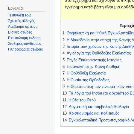
στο εγχείρημα και όχι λόγω τυπικής
εγχείρημα κατά βάση είναι μια ορθόδ
Εργαλεία
Τι συνδέει εδώ
Σχετικές αλλαγές
Περιεχ
Ανέβασμα αρχείου
Ειδικές σελίδες
1
Θρησκευτική και Ηθική Εγκυκλοπαίδε
Εκτυπώσιμη έκδοση
2
Η Μακεδονία στην εποχή της Καινής Δ
Σταθερός σύνδεσμος
3
Ιστορία των χρόνων της Καινής Διαθή
Πληροφορίες σελίδας
4
Αγιολογία της Ορθόδοξης Εκκλησίας
5
Πηγές Εκκλησιαστικής Ιστορίας
6
Εισαγωγή στην Καινή Διαθήκη
7
Η Ορθόδοξη Εκκλησία
8
Η Ουσία της Ορθοδοξίας
9
Η Θεραπευτική των πνευματικών νοσ
10
Τα λόγια του Ιησού (το αρχαιότερο Ε
11
Η θέα του Θεού
12
Δογματική και συμβολική θεολογία
13
Χριστιανισμός και πολιτισμός
14
Εγκυκλοπαιδικό Προσωπογραφικό Λεξ