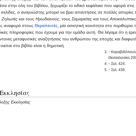
έσα στην ύλη του βιβλίου, ξεχωρίζει το ειδικό κεφάλαιο που αφορά στις
 σελίδες, ο αναγνώστης μπορεί να βρει απαντήσεις σε πολλές απορίες 
ς
Ζηλωτές
και τους
Ηρωδιανούς
, τους
Σαμαρείτες
και τους
Αποκαλυπτικ
νής αναφορά στους
Θεραπευτές
, μία ασκητική κοινότητα στο περιθώριο
δικές πληροφορίες που έχουμε για την ομάδα αυτή. Θα λέγαμε ότι η έρ
ς έντονες μεταφυσικές αναζητήσεις του ανθρώπου της εποχής και διαφωτ
ίται στο βιβλίο είναι η δημοτική.
↑
Καραβιδόπουλο
Θεσσαλονίκη 2004
↑
Σελ. 424.
↑
Σελ. 436.
 Εκκλησίας
δοξης Εκκλησίας