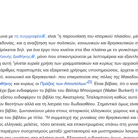
φωνα με
τη συγγραφέα
, είναι
"η παρουσίαση του ιστορικού πλαισίου, μέ
εδονίας, και η αναζήτηση των πολιτικών, κοινωνικών και θρησκευτικών 
Πρόκειται δηλ. για ένα έργο που κινείται στα ίδια πλαίσια με το γενικότε
Καινής Διαθήκης
, μόνο που επικεντρώνεται με λεπτομέρεια και εξαντ
ση αυτή
"γίνεται ευρεία χρήση των γραμματειακών και κυρίως των αρχαι
άριθμες παραπομπές και εξαιρετικά χρήσιμες υποσημειώσεις, έρχεται
ικό, κοινωνικό και θρησκευτικό- που επικρατούσε στις πόλεις της Μακεδο
[3]
ιαθήκης
και κυρίως οι
Πράξεις των Αποστόλων
"
. Είναι βέβαιο, ότι ο 
χει βρει ενδιαφέρον το βιβλίο του
Βάλτερ Μπούρκερτ
(Walter Burkert)
Μ
 εξίσου ενδιαφέρον το βιβλίο της Αικατερίνης Τσαλαμπούνη καθώς αυτό 
ν θεοτήτων αλλά και τη λατρεία του δωδεκαθέου. Σημαντικό όμως είναι 
ο βιβλίο, ζωντανεύουν μέσα στους ιστορικούς ελληνικούς χώρους και γί
ιο του βιβλίου με τίτλο:
"Η συμμετοχή της γυναίκας στο θρησκευτικό και
ς ελληνικές μελέτες, τόσο εκτενείς και επικεντρωμένες επάνω στη γυνα
 περιέχουν συσχετισμούς μεταξύ χριστιανισμού και μυστηριακών λατρε
ση της γυναίκας στα πλαίσια αυτά. Εξαιρετικό ενδιαφέρον όμως, παρουσιά