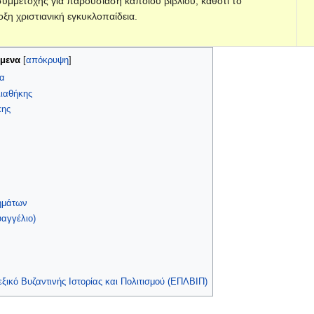
 συμμετοχής για παρουσίαση κάποιου βιβλίου, καθότι το
οξη χριστιανική εγκυκλοπαίδεια.
όμενα
[
απόκρυψη
]
ια
ιαθήκης‎
κης
ημάτων
υαγγέλιο)
ικό Βυζαντινής Ιστορίας και Πολιτισμού (ΕΠΛΒΙΠ)