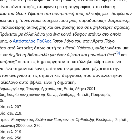
 είναι πάντα σαφές, σύμφωνα με τη συγγραφέα, ποια είναι η
μεία του Θεού Υψίστου στη συντριπτική τους πλειοψηφία...δε φέρουν
ρεία αυτή,
"συναντάμε στοιχεία τόσο μιας παραδοσιακής λατρευτικής
 παλαιότερης αντίληψης και ανύψωσης του σε υψηλότερες σφαίρες.
 Πρόκειται με άλλα λόγια για ένα κοινό έδαφος επάνω στο οποίο
άμης, ο
Απόστολος Παύλος
"στον λόγο του στον Άρειο Πάγο
μέσα από λατρείες όπως αυτή του
Θεού Υψίστου
, εκδηλωνόταν μια
[9]
ο να δεχθεί τη διδασκαλία για έναν ύψιστο και μοναδικό θεό"
και
ιτήσεις"
οι οποίες δημιούργησαν το κατάλληλο κλίμα ώστε να
ναι ένα σημαντικό έργο, επίπονα τεκμηριωμένο μέχρι και στην
 στον αναγνώστη τις σημαντικές διεργασίες που συντελέστηκαν
ιόλογο αυτό βιβλίο, είναι η δημοτική.
Δημιουργία της Ύστερης Αρχαιότητας
, Εστία, Αθήνα 2001.
βας,
Ιστορία των χρόνων της Καινής Διαθήκης
, 4η έκδ., Πουρναράς,
85.
λίο, σελ. 207.
λίο, σελ. 219.
ητρίος,
Εισαγωγή στη Σκέψη των Πατέρων της Ορθόδοξης Εκκλησίας
, 2η έκδ.,
αλονίκη 2000, σελ. 276.
λίο, σελ. 219.
λίο, σελ. 256.