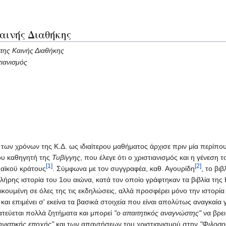
αινής Διαθήκης
της Καινής Διαθήκης
τιανισμός
ας των χρόνων της Κ.Δ. ως ιδιαίτερου μαθήματος άρχισε πριν μία περίπο
ου καθηγητή της
Τυβίγγης
, που έλεγε ότι ο χριστιανισμός και η γένεση 
[1]
[2]
αϊκοϋ κράτους
. Σύμφωνα με τον συγγραφέα, καθ. Αγουρίδη
, το βι
πλήρης ιστορία του 1ου αιώνα, κατά τον οποίο γράφτηκαν τα βιβλία της 
κουμένη σε όλες της τις εκδηλώσεις, αλλά προσφέρει μόνο την ιστορία
και επιμένει σ' εκείνα τα βασικά στοιχεία που είναι απολύτως αναγκαία γ
ατεύεται πολλά ζητήματα και μπορεί
"ο απαιτητικός αναγνώστης"
να βρε
νιστικής εποχής"
και των απαντήσεων του χριστιανισμού στην
"Φιλοσο