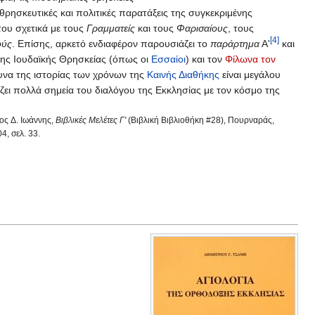
 θρησκευτικές και πολιτικές παρατάξεις της συγκεκριμένης
του σχετικά με τους
Γραμματείς
και τους
Φαρισαίους
, τους
[4]
ούς
. Επίσης, αρκετό ενδιαφέρον παρουσιάζει το
παράρτημα
Α'
και
 της Ιουδαϊκής Θρησκείας (όπως οι
Εσσαίοι
) και τον
Φίλωνα τον
ευνα της ιστορίας των χρόνων της
Καινής Διαθήκης
είναι μεγάλου
ίζει πολλά σημεία του διαλόγου της Εκκλησίας με τον κόσμο της
ς Δ. Ιωάννης,
Βιβλικές Μελέτες Γ'
(Βιβλική Βιβλιοθήκη #28), Πουρναράς,
, σελ. 33.