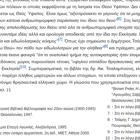
κών πόλεων οι οποίες εκφράζονται με τη λατρεία του
Θεού Υψίστου
. Δεν
ύεται ως
Θεός Ύψιστος
. Είναι όμως
"αξιοπρόσεκτο το γεγονός ότι τα μνη
[6]
ουν κάποια ανθρωπομορφική παράσταση του ίδιου του θεού"
. Στη λατ
σης απελευθέρωσης του θείου από όλα τα ανθρωπομορφικά στοιχεία της
συναντάμε ιδέες αλλά και ορολογία αποδεκτές από την ίδια την Εκκλησία.
[7]
ία και ειδωλολατρικός κόσμος"
. Όπως έχει σημειώσει ο Δημήτριος Τσ
[8]
 Θεώ» τον πόθο των ειδωλολατρών για την αλήθεια"
και πράγματι, 
ποία έκανε φανερό
"ότι το ανατολικό τμήμα της αυτοκρατορίας ήταν έτοιμ
ακεδόνικος χώρος παρουσίασε τέτοιες
"υψηλού επιπέδου θρησκευτικές απα
[10]
ν Εκκλησία
. Συμπερασματικά, το βιβλίο της δρ. Αικ. Τσαλαμπούνη, εί
ίο παρέχει πλήθος μαρτυριών και άλλων στοιχείων, τα οποία επεξηγούν
όνιμο θρησκευτικά ελληνικό χώρο. Η γλώσσα που χρησιμοποιείται στο αξ
*Brown Peter,
Η 
ελ. 13.
*Αγουρίδης Σάβ
Θεσσαλονίκη 19
↑
Στο εν λόγω βιβ
ηνική Βιβλική Βιβλιογραφία του 20ου αιώνα (1900-1995)
↑
Στο εν λόγω βιβ
, Θεσσαλονίκη 1997.
↑
Τσάμης Γ. Δημ
Πουρναράς, Θεσσ
σε μια Εποχή Αγωνίας
, Αλεξάνδρεια, 1995.
↑
Στο εν λόγω βιβ
ς στην ύστερη αρχαιότητα
, 2η έκδ., ΜΙΕΤ, Αθήνα 2000.
↑
Στο εν λόγω βιβ