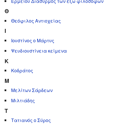
Ερμείου Διασυρμός των έξω φιλοσόφων
Θ
Θεόφιλος Αντιοχείας
Ι
Ιουστίνος ο Μάρτυς
Ψευδιουστίνεια κείμενα
Κ
Κοδράτος
Μ
Μελίτων Σάρδεων
Μιλτιάδης
Τ
Τατιανός ο Σύρος