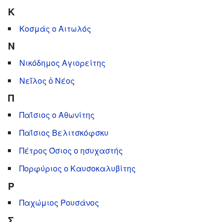
Κ
Κοσμάς ο Αιτωλός
Ν
Νικόδημος Αγιορείτης
Νεῖλος ὁ Νέος
Π
Παΐσιος ο Αθωνίτης
Παΐσιος Βελιτσκόφσκυ
Πέτρος Όσιος ο ησυχαστής
Πορφύριος ο Καυσοκαλυβίτης
Ρ
Παχώμιος Ρουσάνος
Σ