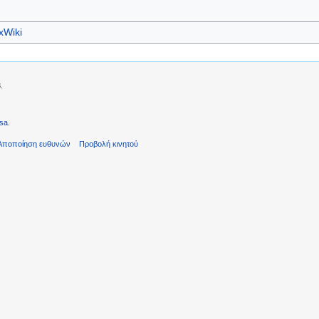
xWiki
.
sa
.
Αποποίηση ευθυνών
Προβολή κινητού