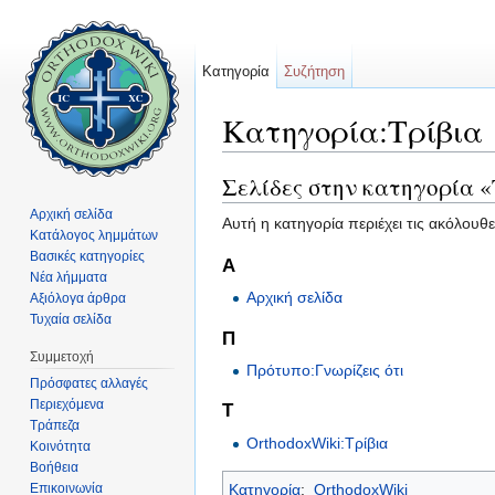
Κατηγορία
Συζήτηση
Κατηγορία:Τρίβια
Μετάβαση σε:
πλοήγηση
,
αναζήτηση
Σελίδες στην κατηγορία «
Αρχική σελίδα
Αυτή η κατηγορία περιέχει τις ακόλουθε
Κατάλογος λημμάτων
Βασικές κατηγορίες
Α
Νέα λήμματα
Αρχική σελίδα
Αξιόλογα άρθρα
Τυχαία σελίδα
Π
Συμμετοχή
Πρότυπο:Γνωρίζεις ότι
Πρόσφατες αλλαγές
Περιεχόμενα
Τ
Τράπεζα
OrthodoxWiki:Τρίβια
Κοινότητα
Βοήθεια
Επικοινωνία
Κατηγορία
:
OrthodoxWiki