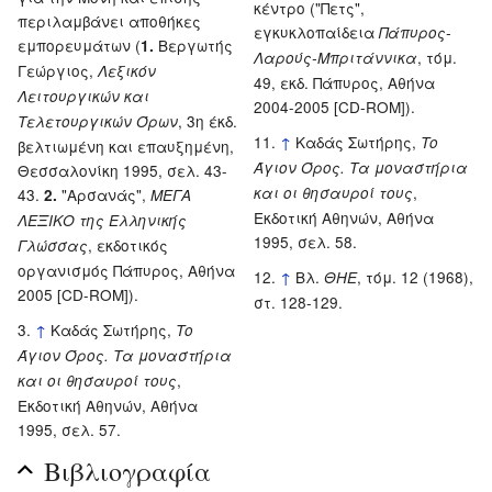
κέντρο ("Πετς",
περιλαμβάνει αποθήκες
εγκυκλοπαίδεια
Πάπυρος-
εμπορευμάτων (
Βεργωτής
1.
, τόμ.
Λαρούς-Μπριτάννικα
Γεώργιος,
Λεξικόν
49, εκδ. Πάπυρος, Αθήνα
Λειτουργικών και
2004-2005 [CD-ROM]).
, 3η έκδ.
Τελετουργικών Όρων
↑
Καδάς Σωτήρης,
Το
βελτιωμένη και επαυξημένη,
Άγιον Όρος. Τα μοναστήρια
Θεσσαλονίκη 1995, σελ. 43-
,
και οι θησαυροί τους
43.
"Αρσανάς",
2.
ΜΕΓΑ
Εκδοτική Αθηνών, Αθήνα
ΛΕΞΙΚΟ της Ελληνικής
1995, σελ. 58.
, εκδοτικός
Γλώσσας
οργανισμός Πάπυρος, Αθήνα
↑
Βλ.
, τόμ. 12 (1968),
ΘΗΕ
2005 [CD-ROM]).
στ. 128-129.
↑
Καδάς Σωτήρης,
Το
Άγιον Όρος. Τα μοναστήρια
,
και οι θησαυροί τους
Εκδοτική Αθηνών, Αθήνα
1995, σελ. 57.
Βιβλιογραφία