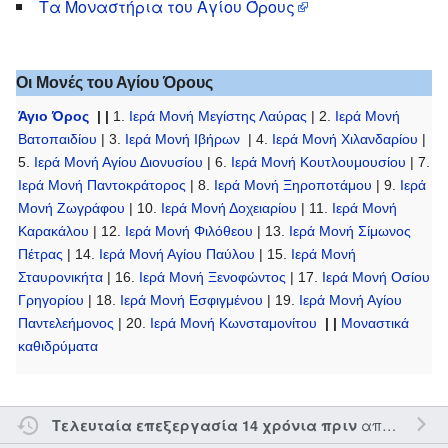
Τα Μοναστήρια του Αγίου Όρους
Οι Μονές του Αγίου Όρους
Άγιο Όρος
| |
1.
Ιερά Μονή Μεγίστης Λαύρας
| 2.
Ιερά Μονή
Βατοπαιδίου
| 3.
Ιερά Μονή Ιβήρων
| 4.
Ιερά Μονή Χιλανδαρίου
|
5.
Ιερά Μονή Αγίου Διονυσίου
| 6.
Ιερά Μονή Κουτλουμουσίου
| 7.
Ιερά Μονή Παντοκράτορος
| 8.
Ιερά Μονή Ξηροποτάμου
| 9.
Ιερά
Μονή Ζωγράφου
| 10.
Ιερά Μονή Δοχειαρίου
| 11.
Ιερά Μονή
Καρακάλου
| 12.
Ιερά Μονή Φιλόθεου
| 13.
Ιερά Μονή Σίμωνος
Πέτρας
| 14.
Ιερά Μονή Αγίου Παύλου
| 15.
Ιερά Μονή
Σταυρονικήτα
| 16.
Ιερά Μονή Ξενοφώντος
| 17.
Ιερά Μονή Οσίου
Γρηγορίου
| 18.
Ιερά Μονή Εσφιγμένου
| 19.
Ιερά Μονή Αγίου
Παντελεήμονος
| 20.
Ιερά Μονή Κωνσταμονίτου
| |
Μοναστικά
καθιδρύματα
από τον την
Τελευταία επεξεργασία 14 χρόνια πριν