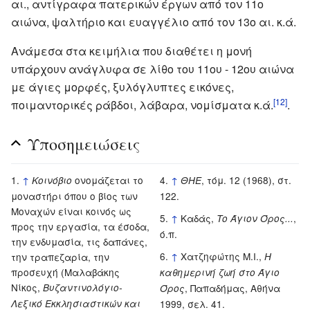
αι., αντίγραφα πατερικών έργων από τον 11ο
αιώνα, ψαλτήριο και ευαγγέλιο από τον 13ο αι. κ.ά.
Ανάμεσα στα κειμήλια που διαθέτει η μονή
υπάρχουν ανάγλυφα σε λίθο του 11ου - 12ου αιώνα
με άγιες μορφές, ξυλόγλυπτες εικόνες,
[12]
ποιμαντορικές ράβδοι, λάβαρα, νομίσματα κ.ά.
.
Υποσημειώσεις
↑
ονομάζεται το
↑
, τόμ. 12 (1968), στ.
Κοινόβιο
ΘΗΕ
μοναστήρι όπου ο βίος των
122.
Μοναχών είναι κοινός ως
↑
Καδάς,
,
Το Άγιον Όρος...
προς την εργασία, τα έσοδα,
ό.π.
την ενδυμασία, τις δαπάνες,
↑
Χατζηφώτης Μ.Ι.,
την τραπεζαρία, την
Η
προσευχή (Μαλαβάκης
καθημερινή ζωή στο Άγιο
Νίκος,
Βυζαντινολόγιο-
, Παπαδήμας, Αθήνα
Όρος
Λεξικό Εκκλησιαστικών και
1999, σελ. 41.