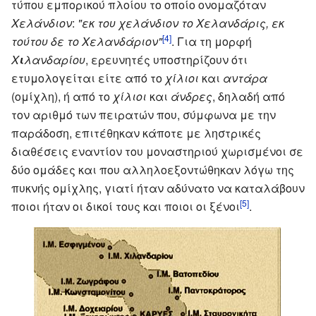
τύπου εμπορικού πλοίου το οποίο ονομαζόταν
Χελάνδιον
:
"εκ του χελάνδιον το Χελανδάρις, εκ
[4]
τούτου δε το Χελανδάριον"
. Για τη μορφή
Χ
ι
λανδαρίου
, ερευνητές υποστηρίζουν ότι
ετυμολογείται είτε από το
χίλιοι
και
αντάρα
(ομίχλη), ή από το
χίλιοι
και
άνδρες
, δηλαδή από
τον αριθμό των πειρατών που, σύμφωνα με την
παράδοση, επιτέθηκαν κάποτε με ληστρικές
διαθέσεις εναντίον του μοναστηριού χωρισμένοι σε
δύο ομάδες και που αλληλοεξοντώθηκαν λόγω της
πυκνής ομίχλης, γιατί ήταν αδύνατο να καταλάβουν
[5]
ποιοι ήταν οι δικοί τους και ποιοι οι ξένοι
.