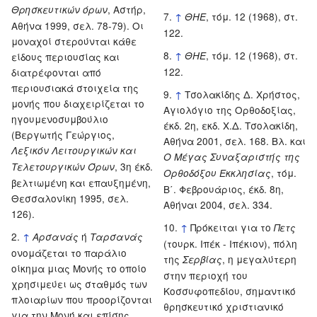
, Αστήρ,
Θρησκευτικών όρων
↑
, τόμ. 12 (1968), στ.
ΘΗΕ
Αθήνα 1999, σελ. 78-79). Οι
122.
μοναχοί στερούνται κάθε
↑
, τόμ. 12 (1968), στ.
ΘΗΕ
είδους περιουσίας και
122.
διατρέφονται από
περιουσιακά στοιχεία της
↑
Τσολακίδης Δ. Χρήστος,
μονής που διαχειρίζεται το
Αγιολόγιο της Ορθοδοξίας,
ηγουμενοσυμβούλιο
έκδ. 2η, εκδ. Χ.Δ. Τσολακίδη,
(Βεργωτής Γεώργιος,
Αθήνα 2001, σελ. 168. Βλ. και
Λεξικόν Λειτουργικών και
Ο Μέγας Συναξαριστής της
, 3η έκδ.
Τελετουργικών Όρων
, τόμ.
Ορθοδόξου Εκκλησίας
βελτιωμένη και επαυξημένη,
Β΄. Φεβρουάριος, έκδ. 8η,
Θεσσαλονίκη 1995, σελ.
Αθήναι 2004, σελ. 334.
126).
↑
Πρόκειται για το
Πετς
↑
ή
Αρσανάς
Ταρσανάς
(τουρκ. Ιπέκ - Ιπέκιον), πόλη
ονομάζεται το παράλιο
της
, η μεγαλύτερη
Σερβίας
οίκημα μιας Μονής το οποίο
στην περιοχή του
χρησιμεύει ως σταθμός των
Κοσσυφοπεδίου, σημαντικό
πλοιαρίων που προορίζονται
θρησκευτικό χριστιανικό
για την Μονή και επίσης