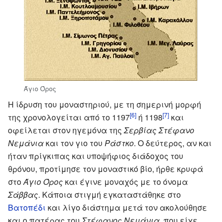
Άγιο Όρος
Η ίδρυση του μοναστηριού, με τη σημερινή μορφή
[6]
[7]
της χρονολογείται από το 1197
ή 1198
και
οφείλεται στον ηγεμόνα της
Σερβίας
Στέφανο
Νεμάνια
και τον γιο του
Ράστκο
. Ο δεύτερος, αν και
ήταν πρίγκιπας και υποψήφιος διάδοχος του
θρόνου, προτίμησε τον μοναστικό βίο, ήρθε κρυφά
στο
Άγιο Όρος
και έγινε μοναχός με το όνομα
Σάββας
. Κάποια στιγμή εγκαταστάθηκε στο
Βατοπέδι
και λίγο διάστημα μετά τον ακολούθησε
και ο πατέρας του
Στέφανος Νεμάνια
, που είχε