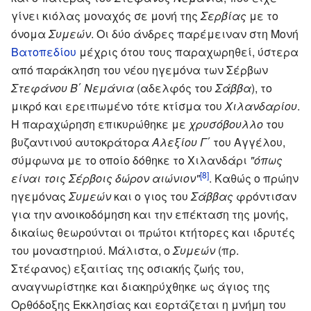
γίνει κιόλας μοναχός σε μονή της
Σερβίας
με το
όνομα
Συμεών
. Οι δύο άνδρες παρέμειναν στη Μονή
Βατοπεδίου
μέχρις ότου τους παραχωρηθεί, ύστερα
από παράκληση του νέου ηγεμόνα των Σέρβων
Στεφάνου Β΄ Νεμάνια
(αδελφός του
Σάββα
), το
μικρό και ερειπωμένο τότε κτίσμα του
Χιλανδαρίου
.
Η παραχώρηση επικυρώθηκε με
χρυσόβουλλο
του
βυζαντινού αυτοκράτορα
Αλεξίου Γ΄
του Αγγέλου,
σύμφωνα με το οποίο δόθηκε το Χιλανδάρι
"όπως
[8]
είναι τοις Σέρβοις δώρον αιώνιον"
. Καθώς ο πρώην
ηγεμόνας
Συμεών
και ο γιος του
Σάββας
φρόντισαν
για την ανοικοδόμηση και την επέκταση της μονής,
δικαίως θεωρούνται οι πρώτοι κτήτορες και ιδρυτές
του μοναστηριού. Μάλιστα, ο
Συμεών
(πρ.
Στέφανος) εξαιτίας της οσιακής ζωής του,
αναγνωρίστηκε και διακηρύχθηκε ως άγιος της
Ορθόδοξης Εκκλησίας και εορτάζεται η μνήμη του