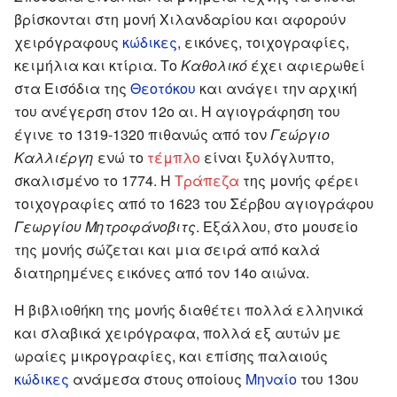
βρίσκονται στη μονή Χιλανδαρίου και αφορούν
χειρόγραφους
κώδικες
, εικόνες, τοιχογραφίες,
κειμήλια και κτίρια. Το
Καθολικό
έχει αφιερωθεί
στα Εισόδια της
Θεοτόκου
και ανάγει την αρχική
του ανέγερση στον 12ο αι. Η αγιογράφηση του
έγινε το 1319-1320 πιθανώς από τον
Γεώργιο
Καλλιέργη
ενώ το
τέμπλο
είναι ξυλόγλυπτο,
σκαλισμένο το 1774. Η
Τράπεζα
της μονής φέρει
τοιχογραφίες από το 1623 του Σέρβου αγιογράφου
Γεωργίου Μητροφάνοβιτς
. Εξάλλου, στο μουσείο
της μονής σώζεται και μια σειρά από καλά
διατηρημένες εικόνες από τον 14ο αιώνα.
Η βιβλιοθήκη της μονής διαθέτει πολλά ελληνικά
και σλαβικά χειρόγραφα, πολλά εξ αυτών με
ωραίες μικρογραφίες, και επίσης παλαιούς
κώδικες
ανάμεσα στους οποίους
Μηναίο
του 13ου