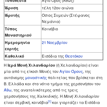
Τοποθεσία
Άγιο Όρος (Άθως)
Ίδρυση
τέλη 12ου αιώνα
Ιδρυτής
Όσιος Συμεών (Στέφανος
Νεμάνια)
Τύπος
Κοινόβιο
Μοναστηριού
Ημερομηνία
21 Νοεμβρίου
εορτής
Καθολικό
Εισόδια της
Θεοτόκου
Η
Ιερά Μονή Χιλανδαρίου
(ή Χελανδαρίου) είναι
μία από τις είκοσι Μονές του
Αγίου Όρους
, της
αυτόνομης
μοναστικής
πολιτείας που βρίσκεται στη
Β. Ελλάδα και στο νότιο τμήμα της χερσονήσου του
Άθω
, της ανατολικότερης από τις τρεις
χερσονήσους της
Χαλκιδικής
. Η
Μονή Χιλανδαρίου
[1]
είναι σερβική, κοινόβια
και γιορτάζει τα Εισόδια