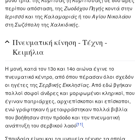
μόνο τρία: της
Κομίτσας
(ή
Κομίτισσας
) σε δύο ώρες
περίπου απόσταση, της
Ζωοδόχου Πηγής
κοντά στην
Ιερισσό
και της
Καλαμαριάς
ή του
Αγίου Νικολάου
στη
Σωζόπολη
της
Χαλκιδικής
.
Πνευματική κίνηση - Τέχνη -
Κειμήλια
Η μονή, κατά τον 13ο και 14ο αιώνα έγινε το
πνευματικό κέντρο, από όπου πέρασαν όλοι σχεδόν
οι ηγέτες της
Σερβικής Εκκλησίας
. Από εδώ βγήκαν
πολλοί σοφοί άνδρες και μορφωμένοι κληρικοί, που
έγιναν πατριάρχες, αρχιεπίσκοποι και επίσκοποι,
ενώ γράφτηκαν ή μεταφράστηκαν πολλά βιβλία
που βοήθησαν στην πρόοδο και την πνευματική
[11]
ανάπτυξη του σερβικού λαού
.
Σπουδαία είναι και τα μνημεία τέχνης τα οποία