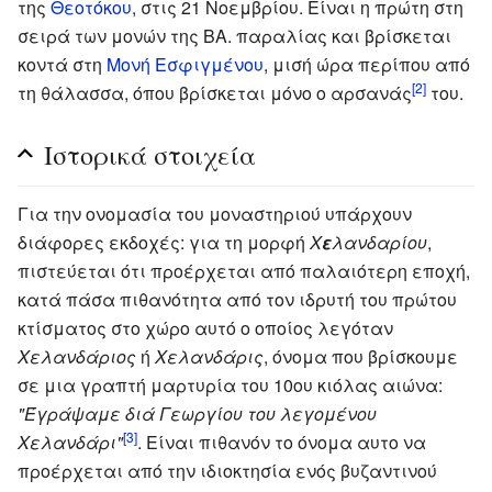
της
Θεοτόκου
, στις 21 Νοεμβρίου. Είναι η πρώτη στη
σειρά των μονών της ΒΑ. παραλίας και βρίσκεται
κοντά στη
Μονή Εσφιγμένου
, μισή ώρα περίπου από
[2]
τη θάλασσα, όπου βρίσκεται μόνο ο αρσανάς
του.
Ιστορικά στοιχεία
Για την ονομασία του μοναστηριού υπάρχουν
διάφορες εκδοχές: για τη μορφή
Χ
ε
λανδαρίου
,
πιστεύεται ότι προέρχεται από παλαιότερη εποχή,
κατά πάσα πιθανότητα από τον ιδρυτή του πρώτου
κτίσματος στο χώρο αυτό ο οποίος λεγόταν
Χελανδάριος
ή
Χελανδάρις
, όνομα που βρίσκουμε
σε μια γραπτή μαρτυρία του 10ου κιόλας αιώνα:
"Έγράψαμε διά Γεωργίου του λεγομένου
[3]
Χελανδάρι"
. Είναι πιθανόν το όνομα αυτο να
προέρχεται από την ιδιοκτησία ενός βυζαντινού