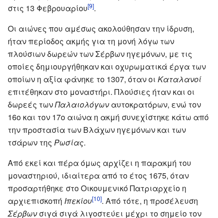
[9]
στις 13 Φεβρουαρίου
.
Οι αιώνες που αμέσως ακολούθησαν την ίδρυση,
ήταν περίοδος ακμής για τη μονή λόγω των
πλούσιων δωρεών των Σέρβων ηγεμόνων, με τις
οποίες δημιουργήθηκαν και οχυρωματικά έργα των
οποίων η αξία φάνηκε το 1307, όταν οι
Καταλανοί
επιτέθηκαν στο μοναστήρι. Πλούσιες ήταν και οι
δωρεές των
Παλαιολόγων
αυτοκρατόρων, ενώ τον
16ο και τον 17ο αιώνα η ακμή συνεχίστηκε κάτω από
την προστασία των Βλάχων ηγεμόνων και των
τσάρων της
Ρωσίας
.
Από εκεί και πέρα όμως αρχίζει η παρακμή του
μοναστηριού, ιδιαίτερα από το έτος 1675, όταν
προσαρτήθηκε στο Οικουμενικό Πατριαρχείο η
[10]
αρχιεπισκοπή
Ιπεκίου
. Από τότε, η προσέλευση
Σέρβων
σιγά σιγά λιγοστεύει μέχρι το σημείο τον