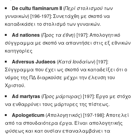
De cultu flaminarum II
(
Περί στολισμού των
γυναικών
) [196-197]: Συνετάχθη με σκοπό να
καταδικάσει το στολισμό των γυναικών.
Ad nationes
(
Προς τα έθνη
) [197]: Απολογητικό
σύγγραμμα με σκοπό να απαντήσει στις εξ εθνικών
κατηγορίες
Adversus Judaeos
(
Κατά Ιουδαίων
) [197]:
Σύγγραμμα που έχει ως σκοπό να καταδείξει ότι ο
νόμος της ΠΔ διαρκούσε μέχρι την έλευση του
Χριστού.
Ad martyras
(
Προς μάρτυρας
) [197]: Έργο με στόχο
να ενθαρρύνει τους μάρτυρες της πίστεως.
Apologeticum
(
Απολογητικός
) [197-198]: Αποτελεί
από τα σπουδαιότερα έργα. Είναι απολογητικής
φύσεως και κατ ουσίαν επαναλαμβάνει τα