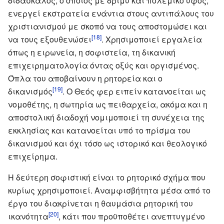
διδάσκαλος, ο οποίος με δριμύ και πολεμικό ύφος,
ενεργεί εκστρατεία ενάντια στους αντιπάλους του
χριστιανισμού με σκοπό να τους αποστομώσει και
[18]
να τους εξουθενώσει
. Χρησιμοποιεί εργαλεία
όπως η ειρωνεία, η σοφιστεία, τη δικανική
επιχειρηματολογία όντας οξύς και οργισμένος.
Όπλα του αποβαίνουν η ρητορεία και ο
[19]
δικανισμός
. Ο Θεός φερ ειπείν κατανοείται ως
νομοθέτης, η σωτηρία ως πειθαρχεία, ακόμα και η
αποστολική διαδοχή νομιμοποιεί τη συνέχεια της
εκκλησίας και κατανοείται υπό το πρίσμα του
δικανισμού και όχι τόσο ως ιστορικό και θεολογικό
επιχείρημα.
Η δεύτερη σοφιστική είναι το ρητορικό σχήμα που
κυρίως χρησιμοποιεί. Αναμφισβήτητα μέσα από το
έργο του διακρίνεται η θαυμάσια ρητορική του
[20]
ικανότητα
, κάτι που προϋποθέτει ανεπτυγμένο