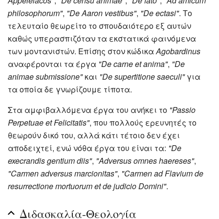
Appeleiacos"
,
"De censu animae"
,
"De fato"
,
"Ad amicum
philosophorum"
,
"De Aaron vestibus"
,
"De ectasi"
. Το
τελευταίο θεωρείτο το σπουδαιότερο εξ αυτών
καθώς υπερασπιζόταν τα εκστατικά φαινόμενα
των μοντανιστών. Επίσης στον κώδικα
Agobardinus
αναφέρονται τα έργα
"De carne et anima"
,
"De
animae submissione"
και
"De supertitione saeculi"
για
τα οποία δε γνωρίζουμε τίποτα.
Στα αμφιβαλλόμενα έργα του ανήκει το
"Passio
Perpetuae et Felicitatis"
, που πολλούς ερευνητές το
θεωρούν δικό του, αλλά κάτι τέτοιο δεν έχει
αποδειχτεί, ενώ νόθα έργα του είναι τα:
"De
execrandis gentium diis"
,
"Adversus omnes haereses"
,
"Carmen adversus marcionitas"
,
"Carmen ad Flavium de
resurrectione mortuorum et de judicio Domini"
.
Διδασκαλία-Θεολογία