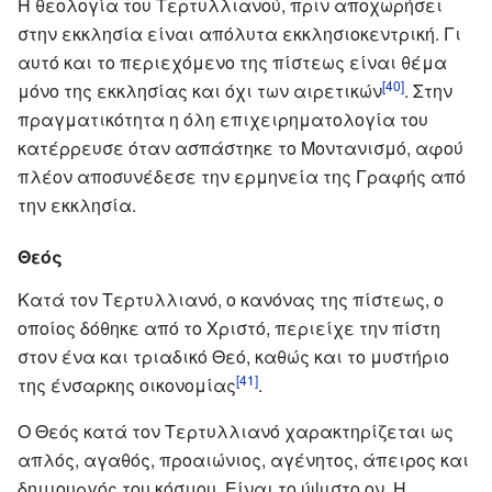
Η θεολογία του Τερτυλλιανού, πριν αποχωρήσει
στην εκκλησία είναι απόλυτα εκκλησιοκεντρική. Γι
αυτό και το περιεχόμενο της πίστεως είναι θέμα
[40]
μόνο της εκκλησίας και όχι των αιρετικών
. Στην
πραγματικότητα η όλη επιχειρηματολογία του
κατέρρευσε όταν ασπάστηκε το Μοντανισμό, αφού
πλέον αποσυνέδεσε την ερμηνεία της Γραφής από
την εκκλησία.
Θεός
Κατά τον Τερτυλλιανό, ο κανόνας της πίστεως, ο
οποίος δόθηκε από το Χριστό, περιείχε την πίστη
στον ένα και τριαδικό Θεό, καθώς και το μυστήριο
[41]
της ένσαρκης οικονομίας
.
Ο Θεός κατά τον Τερτυλλιανό χαρακτηρίζεται ως
απλός, αγαθός, προαιώνιος, αγένητος, άπειρος και
δημιουργός του κόσμου. Είναι το ύψιστο ον. Η