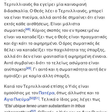
Τερτυλλιανός θα εγείρει μία καινοφανή
διδασκαλία. Ο Θεός λέει ο Τερτυλλιανός, μπορεί
να είναι πνεύμα, αλλά αυτό δε σημαίνει ότι είναι
εκτός κάθε αισθήσεως. Είναι μάλιστα
[48]
σωματικός
. Κύριος σκοπός του εν προκειμένω
είναι να καταδείξει πως ο Θεός είναι πραγματικός
και όχι κάτι το αφηρημένο. Ο όρος σωματικός δε
θέλει να καταδείξει την παχυλότητα της ύπαρξης,
αλλά ότι δεν είναι φαντασία ή αφηρημένη έννοια.
Αυτό συμβαίνει διότι το τελείως ασώματο είναι
[49]
ανύπαρκτο
. Γι αυτό και η σωματικότητα αυτή δεν
ομοιάζει με καμία άλλη ύπαρξη.
Κατά τον Τερτυλλιανό επίσης ο Υιός είναι
ομοούσιος με τον
Πατέρα
, όπως άλλωστε και το
[50]
[51]
Άγιο Πνεύμα
. Τελικά ο ίδιος μας λέγει πως
"Etsi ubique teneo unam substantiam in tribus
[52]