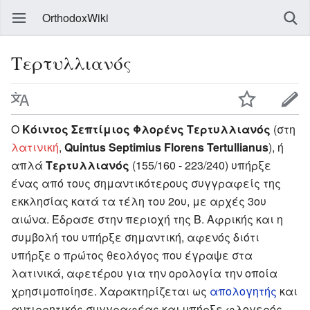
OrthodoxWiki
Τερτυλλιανός
Ο
Κόιντος Σεπτίμιος Φλορένς Τερτυλλιανός
(στη
λατινική
,
Quintus Septimius Florens Tertullianus
), ή
απλά
Τερτυλλιανός
(155/160 - 223/240) υπήρξε
ένας από τους σημαντικότερους συγγραφείς της
εκκλησίας κατά τα τέλη του 2ου, με αρχές 3ου
αιώνα. Έδρασε στην περιοχή της Β. Αφρικής και η
συμβολή του υπήρξε σημαντική, αφενός διότι
υπήρξε ο πρώτος θεολόγος που έγραψε στα
λατινικά, αφετέρου για την ορολογία την οποία
χρησιμοποίησε. Χαρακτηρίζεται ως
απολογητής
και
αντιρρητικός συγγραφέας και υπήρξε φλογερός