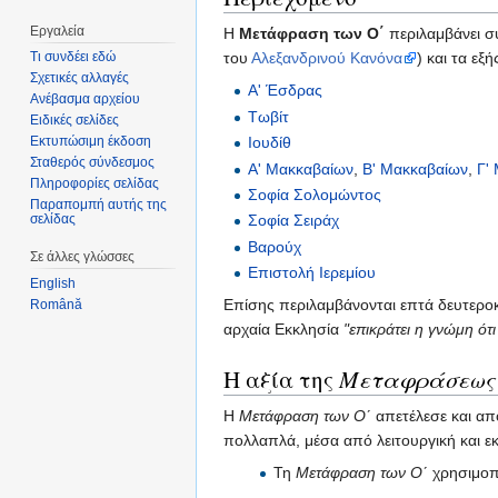
Εργαλεία
Η
Μετάφραση των Ο΄
περιλαμβάνει συ
Τι συνδέει εδώ
του
Αλεξανδρινού Κανόνα
) και τα εξ
Σχετικές αλλαγές
Α' Έσδρας
Ανέβασμα αρχείου
Τωβίτ
Ειδικές σελίδες
Ιουδίθ
Εκτυπώσιμη έκδοση
Σταθερός σύνδεσμος
Α' Μακκαβαίων
,
Β' Μακκαβαίων
,
Γ'
Πληροφορίες σελίδας
Σοφία Σολομώντος
Παραπομπή αυτής της
σελίδας
Σοφία Σειράχ
Βαρούχ
Σε άλλες γλώσσες
Επιστολή Ιερεμίου
English
Επίσης περιλαμβάνονται επτά δευτεροκ
Română
αρχαία Εκκλησία
"επικράτει η γνώμη ότ
Η αξία της
Μεταφράσεως 
Η
Μετάφραση των Ο΄
απετέλεσε και απο
πολλαπλά, μέσα από λειτουργική και ε
Τη
Μετάφραση των Ο΄
χρησιμοπ