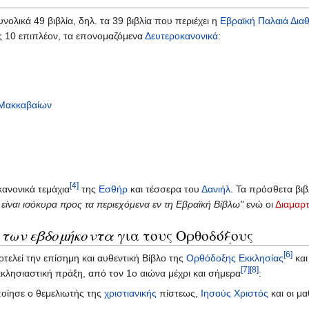
νολικά 49 βιβλία, δηλ. τα 39 βιβλία που περιέχει η
Εβραϊκή Παλαιά Δια
ής 10 επιπλέον, τα επονομαζόμενα
Δευτεροκανονικά
:
 Μακκαβαίων
[4]
ανονικά τεμάχια
της
Εσθήρ
και τέσσερα του
Δανιήλ
. Τα πρόσθετα βιβ
ι είναι ισόκυρα προς τα περιεχόμενα εν τη Εβραϊκή Βίβλω"
ενώ οι
Διαμαρ
των εβδομήκοντα
για τους Ορθοδόξους
[6]
τελεί την επίσημη και αυθεντική Βίβλο της
Ορθόδοξης Εκκλησίας
και
[7]
[8]
κκλησιαστική πράξη, από τον 1ο αιώνα μέχρι και σήμερα
:
οίησε ο θεμελιωτής της
χριστιανικής
πίστεως,
Ιησούς Χριστός
και οι μα