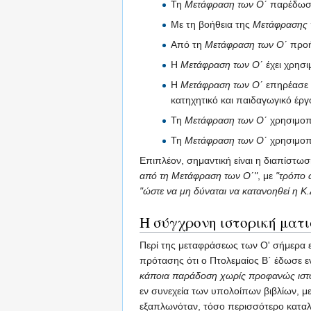
Τη
Μετάφραση των Ο΄
παρέδωσα
Με τη βοήθεια της
Μετάφρασης 
Από τη
Μετάφραση των Ο΄
προή
Η
Μετάφραση των Ο΄
έχει χρησι
Η
Μετάφραση των Ο΄
επηρέασε τ
κατηχητικό και παιδαγωγικό έργ
Τη
Μετάφραση των Ο΄
χρησιμοπ
Τη
Μετάφραση των Ο΄
χρησιμοπο
Επιπλέον, σημαντική είναι η διαπίστωσ
από τη Μετάφραση των Ο΄"
, με
"τρόπο 
"ώστε να μη δύναται να κατανοηθεί η Κ
Η σύγχρονη ιστορική ματ
Περί της μεταφράσεως των Ο' σήμερα ε
πρότασης ότι ο Πτολεμαίος Β΄ έδωσε ε
κάποια παράδοση χωρίς προφανώς ιστ
εν συνεχεία των υπολοίπων βιβλίων, 
εξαπλωνόταν, τόσο περισσότερο καταλ