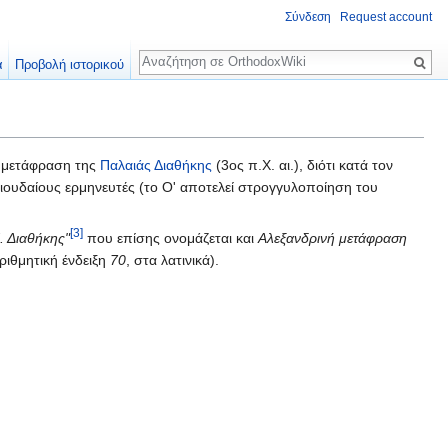
Σύνδεση
Request account
Αναζήτηση
α
Προβολή ιστορικού
ή μετάφραση της
Παλαιάς Διαθήκης
(3ος π.Χ. αι.), διότι κατά τον
ς ιουδαίους ερμηνευτές (το Ο' αποτελεί στρογγυλοποίηση του
[3]
. Διαθήκης"
που επίσης ονομάζεται και
Αλεξανδρινή μετάφραση
ριθμητική ένδειξη
70
, στα λατινικά).