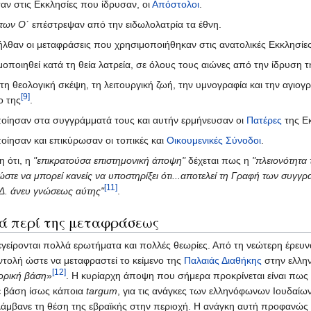
ν στις Εκκλησίες που ίδρυσαν, οι
Απόστολοι
.
των Ο΄
επέστρεψαν από την ειδωλολατρία τα έθνη.
λθαν οι μεταφράσεις που χρησιμοποιήθηκαν στις ανατολικές Εκκλησίες
μοποιηθεί κατά τη θεία λατρεία, σε όλους τους αιώνες από την ίδρυση τ
η θεολογική σκέψη, τη λειτουργική ζωή, την υμνογραφία και την αγιογρ
[9]
ο της
.
οίησαν στα συγγράμματά τους και αυτήν ερμήνευσαν οι
Πατέρες
της Εκ
ίησαν και επικύρωσαν οι τοπικές και
Οικουμενικές Σύνοδοι
.
η ότι, η
"επικρατούσα επιστημονική άποψη"
δέχεται πως η
"πλειονότητα
ώστε να μπορεί κανείς να υποστηρίξει ότι...αποτελεί τη Γραφή των συγγ
[11]
.Δ. άνευ γνώσεως αύτης"
.
ιά περί της μεταφράσεως
γείρονται πολλά ερωτήματα και πολλές θεωρίες. Από τη νεώτερη έρευνα
ντολή ώστε να μεταφραστεί το κείμενο της
Παλαιάς Διαθήκης
στην ελλην
[12]
ορική βάση
»
. Η κυρίαρχη άποψη που σήμερα προκρίνεται είναι πως
με βάση ίσως κάποια
targum
, για τις ανάγκες των ελληνόφωνων Ιουδαίω
άμβανε τη θέση της εβραϊκής στην περιοχή. Η ανάγκη αυτή προφανώς