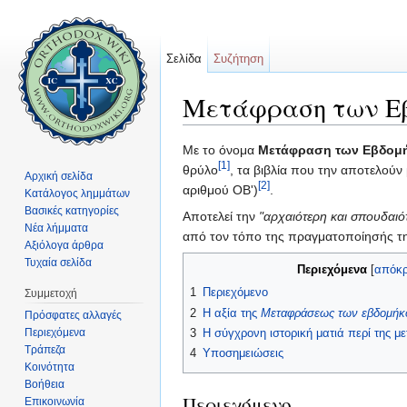
Σελίδα
Συζήτηση
Μετάφραση των Ε
Μετάβαση σε:
πλοήγηση
,
αναζήτηση
Με το όνομα
Μετάφραση των Εβδομ
[1]
θρύλο
, τα βιβλία που την αποτελούν
Αρχική σελίδα
[2]
αριθμού ΟΒ')
.
Κατάλογος λημμάτων
Βασικές κατηγορίες
Αποτελεί την
"αρχαιότερη και σπουδαιό
Νέα λήμματα
από τον τόπο της πραγματοποίησής τη
Αξιόλογα άρθρα
Τυχαία σελίδα
Περιεχόμενα
[
απόκ
1
Περιεχόμενο
Συμμετοχή
2
Η αξία της
Μεταφράσεως των εβδομήκ
Πρόσφατες αλλαγές
Περιεχόμενα
3
Η σύγχρονη ιστορική ματιά περί της 
Τράπεζα
4
Υποσημειώσεις
Κοινότητα
Βοήθεια
Περιεχόμενο
Επικοινωνία