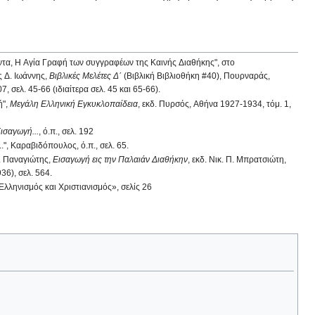
τα, Η Αγία Γραφή των συγγραφέων της Καινής Διαθήκης", στο
 Δ. Ιωάννης,
Βιβλικές Μελέτες Δ΄
(Βιβλική Βιβλιοθήκη #40), Πουρναράς,
, σελ. 45-66 (ιδιαίτερα σελ. 45 και 65-66).
ή",
Μεγάλη Ελληνική Εγκυκλοπαίδεια
, εκδ. Πυρσός, Αθήνα 1927-1934, τόμ. 1,
ισαγωγή...
, ό.π., σελ. 192
.", Καραβιδόπουλος, ό.π., σελ. 65.
. Παναγιώτης,
Εισαγωγή εις την Παλαιάν Διαθήκην
, εκδ. Νικ. Π. Μπρατσιώτη,
6), σελ. 564.
«Ελληνισμός και Χριστιανισμός», σελίς 26