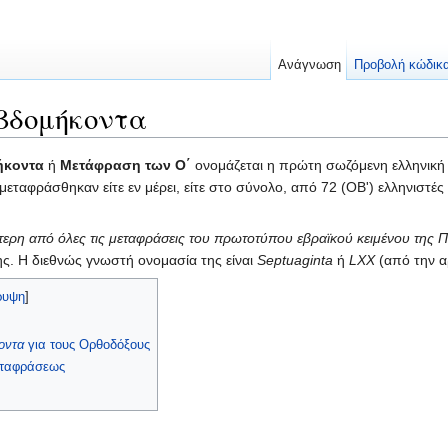
Ανάγνωση
Προβολή κώδικ
βδομήκοντα
ήκοντα
ή
Μετάφραση των Ο΄
ονομάζεται η πρώτη σωζόμενη ελληνικ
 μεταφράσθηκαν είτε εν μέρει, είτε στο σύνολο, από 72 (ΟΒ') ελληνιστέ
τερη από όλες τις μεταφράσεις του πρωτοτύπου εβραϊκού κειμένου της Π
ς. Η διεθνώς γνωστή ονομασία της είναι
Septuaginta
ή
LXX
(από την α
ρυψη
]
οντα
για τους Ορθοδόξους
μεταφράσεως