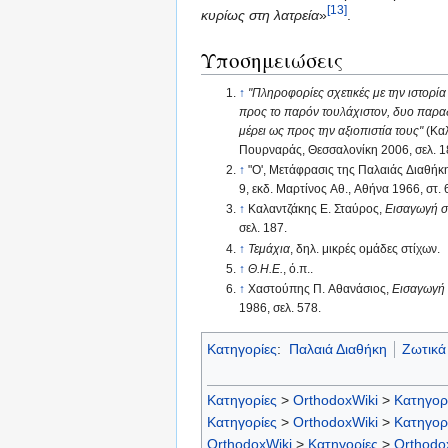
[13]
κυρίως στη λατρεία
»
.
Υποσημειώσεις
↑
"Πληροφορίες σχετικές με την ιστορί
προς τo παρόν τουλάχιστον, δυο παραδό
μέρει ως προς την αξιοπιστία τους"
(Καλ
Πουρναράς, Θεσσαλονίκη 2006, σελ. 1
↑
"Ο', Μετάφρασις της Παλαιάς Διαθήκ
9, εκδ. Μαρτίνος Αθ., Αθήνα 1966, στ. 
↑
Καλαντζάκης Ε. Σταύρος,
Εισαγωγή σ
σελ. 187.
↑
Τεμάχια
, δηλ. μικρές ομάδες στίχων.
↑
Θ.Η.Ε.
, ό.π..
↑
Χαστούπης Π. Αθανάσιος,
Εισαγωγή 
1986, σελ. 578.
Κατηγορίες
:
Παλαιά Διαθήκη
Ζωτικά
Κατηγορίες
>
OrthodoxWiki
>
Κατηγορ
Κατηγορίες
>
OrthodoxWiki
>
Κατηγορ
OrthodoxWiki
>
Κατηγορίες
>
Orthodo