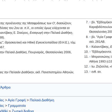
↑
βλ. "Εβδομήκον
α της προέλευσης της Μεταφράσεως των Ο', διασώζουν,
Καραβιδόπουλος
σεις του 2ου αι. π.Χ., οι oποίες όμως ελέγχονται εν
Θεσσαλονίκη 2007
αντζάκης Ε. Σταύρος,
Εισαγωγή στην Παλαιά Διαθήκη
,
↑
βλ. "Αγία Γραφ
88).
σελ. 281AB.
ης",
Θρησκευτική και Ηθική Εγκυκλοπαίδεια
(Θ.Η.Ε.), τόμ.
↑
Καλαντζάκης,
Ε
667.
↑
"Εβδομήκοντα..
την Παλαιά Διαθήκη
, Πουρναράς, Θεσσαλονίκη 2006,
↑
Μπρατσιώτης Ι
Αθήνα 1993 (c193
↑
Ιω. Ζηζιούλα, 
↑
ενθ. αν.
εις την Παλαιάν Διαθήκην
, εκδ. Πανεπιστημίου Αθηνών,
 Άρθρα
ίες
>
Αγία Γραφή
>
Παλαιά Διαθήκη
ίες
>
Γραμματεία
xWiki
>
Ζωτικά Άρθρα