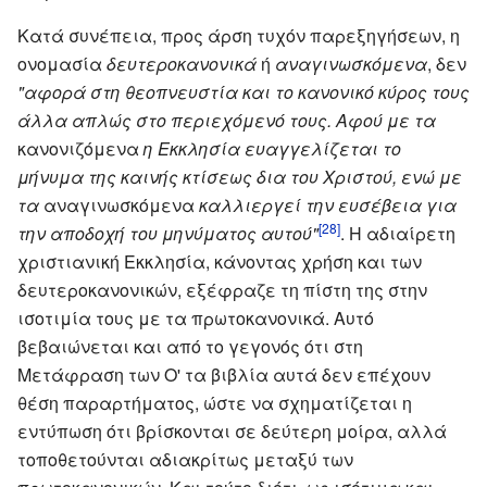
Κατά συνέπεια, προς άρση τυχόν παρεξηγήσεων, η
ονομασία
δευτεροκανονικά
ή
αναγινωσκόμενα
, δεν
"αφορά στη θεοπνευστία και το κανονικό κύρος τους
άλλα απλώς στο περιεχόμενό τους. Αφού με τα
κανονιζόμενα
η Εκκλησία ευαγγελίζεται το
μήνυμα της καινής κτίσεως δια του Χριστού, ενώ με
τα
αναγινωσκόμενα
καλλιεργεί την ευσέβεια για
[28]
την αποδοχή του μηνύματος αυτού"
. Η αδιαίρετη
χριστιανική Εκκλησία, κάνοντας χρήση και των
δευτεροκανονικών, εξέφραζε τη πίστη της στην
ισοτιμία τους με τα πρωτοκανονικά. Αυτό
βεβαιώνεται και από το γεγονός ότι στη
Μετάφραση των Ο' τα βιβλία αυτά δεν επέχουν
θέση παραρτήματος, ώστε να σχηματίζεται η
εντύπωση ότι βρίσκονται σε δεύτερη μοίρα, αλλά
τοποθετούνται αδιακρίτως μεταξύ των