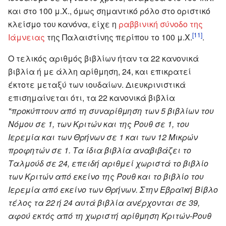
και στο 100 μ.Χ., όμως σημαντικό ρόλο στο οριστικό
κλείσμο του κανόνα, είχε η
ραββινική
σύνοδο της
[11]
Ιάμνειας
της Παλαιστίνης περίπου το 100 μ.Χ.
.
Ο τελικός αριθμός βιβλίων ήταν τα 22 κανονικά
βιβλία ή με άλλη αρίθμηση, 24, και επικρατεί
έκτοτε μεταξύ των ιουδαίων. Διευκρινιστικά
επισημαίνεται ότι, τα 22 κανονικά βιβλία
"προκύπτουν από τη συναρίθμηση των 5 βιβλίων του
Νόμου σε 1, των Κριτών και της Ρουθ σε 1, του
Ιερεμία και των Θρήνων σε 1 και των 12 Μικρών
προφητών σε 1. Τα ίδια βιβλία αναβιβάζει το
Ταλμούδ σε 24, επειδή αριθμεί χωριστά το βιβλίο
των Κριτών από εκείνο της Ρουθ και το βιβλίο του
Ιερεμία από εκείνο των Θρήνων. Στην Εβραϊκή Βίβλο
τέλος τα 22 ή 24 αυτά βιβλία ανέρχονται σε 39,
αφού εκτός από τη χωριστή αρίθμηση Κριτών-Ρουθ