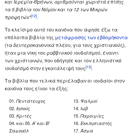
και Ιερεμία-Θρήνων, αριθμούνται χωριστά επίσης
τα 5 βιβλία του Νόμου και τα 12 των Μικρών
[12]
προφητών"
.
Το κλείσιμο αυτό του κανόνα που άφησε έξω τα
υπόλοιπα βιβλία της
μετάφρασης των εβδομήκοντα
(τα
δευτεροκανονικά
πλέον, για τους χριστιανούς),
ήταν μια νίκη του ραββινικού ιουδαϊσμού, έναντι
των χριστιανών, που οδήγησε και τον ελληνιστικό
[13]
ιουδαϊσμό στην εγκατάλειψή τους
.
Τα βιβλία που τελικά περιέλαβαν οι ιουδαίοι στον
κανόνα τους είναι τα έξης:
01.
Πεντάτευχος
13.
Ψαλμοί
02.
Ιησούς
14.
Ιώβ
03.
Κριτές
15.
Παροιμίες
04. και 05.
Α'
και
Β'
16.
Εκκλησιαστής
Σαμουήλ
17.
Άσμα