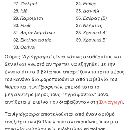
27.
Ψαλμοί
34.
Εσθήρ
28.
Ιώβ
35.
Δανιήλ
29.
Παροιμίαι
36.
Έσδρας (Β)
30.
Ρουθ
37.
Νεεμίας
31.
Άσμα Ασμάτων
38.
Χρονικά Α'
32.
Εκκλησιαστής
39.
Χρονικά Β'
33.
Θρήνοι
Ο όρος
"Αγιόγραφα"
είναι κάπως ακαθόριστος και
δεν είναι γνωστό αν πρέπει να εξηγηθεί με την
έννοια ότι τα βιβλία που απαρτίζουν το τρίτο μέρος
του κανόνα διαφοροποιούνται από τα βιβλία του
Νόμου
και των
Προφητών
, επειδή κατά το
μεγαλύτερο μέρος τους, "εγράφονταν" μόνο,
αντίθετα μ' εκείνα που διαβάζονταν στη
Συναγωγή
.
Τα
Αγιόγραφα
αποτελούνται από έναν αριθμό
ανεξάρτητων βιβλίων, που αντιπροσωπεύουν μια
ποικιλία φιλολογικών ειδών (λυρική ποίηση,