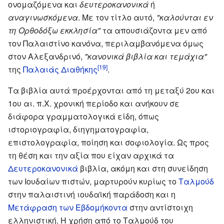
ονομαζόμενα και
δευτεροκανονικά
ή
αναγινωσκόμενα
. Με τον τίτλο αυτό,
"καλούνται εν
τη Ορθοδόξω εκκλησία"
τα απουσιάζοντα μεν από
τον Παλαιστίνο κανόνα, περιλαμβανόμενα όμως
στον Αλεξανδρινό,
"κανονικά βιβλία και τεμάχια"
[19]
της
Παλαιάς Διαθήκης
.
Τα βιβλία αυτά προέρχονται από τη μεταξύ 2ου και
1ου αι. π.Χ. χρονική περίοδο και ανήκουν σε
διάφορα γραμματολογικά είδη, όπως
ιστοριογραφία, διηγηματογραφία,
επιστολογραφία, ποίηση και σοφιολογία. Ως προς
τη θέση και την αξία που είχαν αρχικά τα
Δευτεροκανονικά
βιβλία, ακόμη και στη συνείδηση
των Ιουδαίων πιστών, μαρτυρούν κυρίως το
Ταλμούδ
στην παλαιστινή ιουδαϊκή παράδοση και η
Μετάφραση των Εβδομήκοντα
στην αντίστοιχη
ελληνιστική. Η χρήση από το Ταλμούδ του