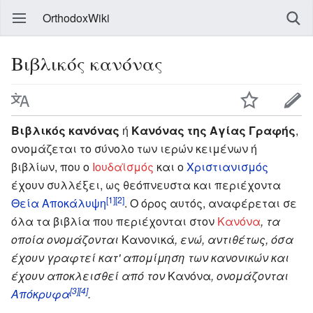
OrthodoxWiki
Βιβλικός κανόνας
Βιβλικός κανόνας
ή
Κανόνας της Αγίας Γραφής
,
ονομάζεται το σύνολο των ιερών κειμένων ή
βιβλίων, που ο
Ιουδαϊσμός
και ο
Χριστιανισμός
έχουν συλλέξει, ως θεόπνευστα και περιέχοντα
[1]
[2]
Θεία Αποκάλυψη
. Ο όρος αυτός, αναφέρεται σε
όλα τα βιβλία που περιέχονται στον
Κανόνα
, τα
οποία ονομάζονται
Κανονικά
, ενώ, αντιθέτως, όσα
έχουν γραφτεί κατ' απομίμηση των κανονικών και
έχουν αποκλεισθεί από τον
Κανόνα
, ονομάζονται
[3]
[4]
Απόκρυφα
.