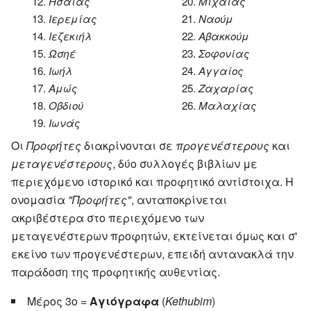
12.
Ησαΐας
20.
Μιχαίας
13.
Ιερεμίας
21.
Ναούμ
14.
Ιεζεκιήλ
22.
Αβακκούμ
15.
Ωσηέ
23.
Σοφονίας
16.
Ιωήλ
24.
Αγγαίος
17.
Αμώς
25.
Ζαχαρίας
18.
Οβδιού
26.
Μαλαχίας
19.
Ιωνάς
Οι
Προφήτες
διακρίνονται σε
προγενέστερους
και
μεταγενέστερους
, δύο συλλογές βιβλίων με
περιεχόμενο ιστορικό και προφητικό αντίστοιχα. Η
ονομασία
"Προφήτες"
, ανταποκρίνεται
ακριβέστερα στο περιεχόμενο των
μεταγενέστερων προφητών, εκτείνεται όμως και σ'
εκείνο των προγενέστερων, επειδή αντανακλά την
παράδοση της προφητικής αυθεντίας.
Μέρος 3ο =
Αγιόγραφα
(
Kethubim
)