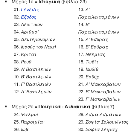
Μέρος 1ο =
Ιστορικά
(βιβλία 23)
01.
Γένεσις
13.
Α'
02.
Έξοδος
Παραλειπομένων
03.
Λευιτικόν
14.
Β'
04.
Αριθμοί
Παραλειπομένων
05.
Δευτερονόμιον
15.
Α' Έσδρας
06.
Ιησούς του Ναυή
16.
Β' Έσδρας
07.
Κριταί
17.
Νεεμίας
08.
Ρουθ
18.
Τωβίτ
09.
Α' Βασιλειών
19.
Ιουδίθ
10.
Β' Βασιλειών
20.
Εσθήρ
11.
Γ' Βασιλειών
21.
Α' Μακκαβαίων
12.
Δ' Βασιλειών
22.
Β' Μακκαβαίων
23.
Γ' Μακκαβαίων
Μέρος 2ο =
Ποιητικά - Διδακτικά
(βιβλία 7)
24.
Ψαλμοί
28.
Άσμα Ασμάτων
25.
Παροιμίαι
29.
Σοφία Σολομώντος
26.
Ιώβ
30.
Σοφία Σειράχ