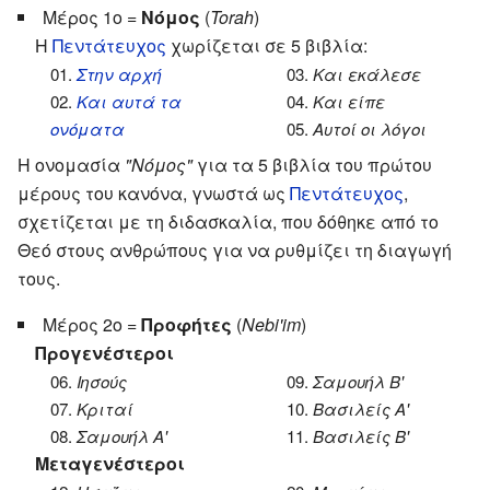
Μέρος 1ο =
Νόμος
(
Torah
)
Η
Πεντάτευχος
χωρίζεται σε 5 βιβλία:
01.
Στην αρχή
03.
Και εκάλεσε
02.
Και αυτά τα
04.
Και είπε
ονόματα
05.
Αυτοί οι λόγοι
Η ονομασία
"Νόμος"
για τα 5 βιβλία του πρώτου
μέρους του κανόνα, γνωστά ως
Πεντάτευχος
,
σχετίζεται με τη διδασκαλία, που δόθηκε από το
Θεό στους ανθρώπους για να ρυθμίζει τη διαγωγή
τους.
Μέρος 2ο =
Προφήτες
(
Nebi'im
)
Προγενέστεροι
06.
Ιησούς
09.
Σαμουήλ Β'
07.
Κριταί
10.
Βασιλείς A'
08.
Σαμουήλ A'
11.
Βασιλείς Β'
Μεταγενέστεροι