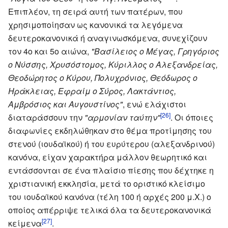
Επιπλέον, τη σειρά αυτή των πατέρων, που
χρησιμοποίησαν ως κανονικά τα λεγόμενα
δευτεροκανονικά ή αναγινωσκόμενα, συνεχίζουν
τον 4ο και 5ο αιώνα,
"Βασίλειος ο Μέγας, Γρηγόριος
ο Νύσσης, Χρυσόστομος, Κύριλλος ο Αλεξανδρείας,
Θεοδώρητος ο Κύρου, Πολυχρόνιος, Θεόδωρος ο
Ηράκλειας, Εφραίμ ο Σύρος, Λακτάντιος,
Αμβρόσιος και Αυγουστίνος"
, ενώ ελάχιστοι
[26]
διαταράσσουν την
"αρμονίαν ταύτην"
. Οι όποιες
διαφωνίες εκδηλώθηκαν στο θέμα προτίμησης του
στενού (ιουδαϊκού) ή του ευρύτερου (αλεξανδρινού)
κανόνα, είχαν χαρακτήρα μάλλον θεωρητικό και
εντάσσονται σε ένα πλαίσιο πίεσης που δέχτηκε η
χριστιανική εκκλησία, μετά το οριστικό κλείσιμο
του ιουδαϊκού κανόνα (τέλη 100 ή αρχές 200 μ.Χ.) ο
οποίος απέρριψε τελικά όλα τα δευτεροκανονικά
[27]
κείμενα
.