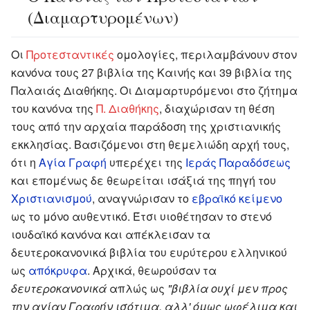
(Διαμαρτυρομένων)
Οι
Προτεσταντικές
ομολογίες, περιλαμβάνουν στον
κανόνα τους 27 βιβλία της Καινής και 39 βιβλία της
Παλαιάς Διαθήκης. Οι Διαμαρτυρόμενοι στο ζήτημα
του κανόνα της
Π. Διαθήκης
, διαχώρισαν τη θέση
τους από την αρχαία παράδοση της χριστιανικής
εκκλησίας. Βασιζόμενοι στη θεμελιώδη αρχή τους,
ότι η
Αγία Γραφή
υπερέχει της
Ιεράς Παραδόσεως
και επομένως δε θεωρείται ισάξιά της πηγή του
Χριστιανισμού
, αναγνώρισαν το
εβραϊκό κείμενο
ως το μόνο αυθεντικό. Έτσι υιοθέτησαν το στενό
ιουδαϊκό κανόνα και απέκλεισαν τα
δευτεροκανονικά βιβλία του ευρύτερου ελληνικού
ως
απόκρυφα
. Αρχικά, θεωρούσαν τα
δευτεροκανονικά
απλώς ως
"βιβλία ουχί μεν προς
την αγίαν Γραφήν ισότιμα, αλλ' όμως ωφέλιμα και