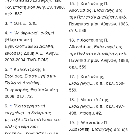
την Παλαιάν Διαθήκην
↑
Χαστούπης Π.
Πανεπιστημίου Αθηνών, 1986,
Αθανάσιος,
Εισαγωγή εις
σελ. 537.
, εκδ.
την Παλαιάν Διαθήκην
↑
Θ.Η.Ε., ό.π..
Πανεπιστημίου Αθηνών, 1986,
σελ. 549.
↑
"Απόκρυφα",
e-δομή
(Ηλεκτρονική
↑
Χαστούπης Π.
Εγκυκλοπαίδεια
),
ΔΟΜΗ
Αθανάσιος,
Εισαγωγή εις
εκδόσεις Δομή Α.Ε., Αθήνα
, εκδ.
την Παλαιάν Διαθήκην
2003-2004 [DVD-ROM].
Πανεπιστημίου Αθηνών, 1986,
σελ. 559.
↑
Καλαντζάκης Ε.
Σταύρος,
Εισαγωγή στην
↑
Χαστούπης,
,
Παλαιά Διαθήκη
, ό.π., σελ. 558-
Εισαγωγή...
Πουρναράς, Θεσσαλονίκη
559.
2006, σελ. 72.
↑
Μπρατσιώτης,
↑
"Kαταχρηστική
, ό.π., σελ. 497-
Εισαγωγή...
τυγχάνει...η διάκρισις
498, υποσημ. #2.
μεταξύ «Παλαιστίνου» και
↑
Αθανασίου Π.
«Αλεξανδρινού»
Χαστούπη,
Εισαγωγή εις την
κανόνος...καθ' όσον τα εν