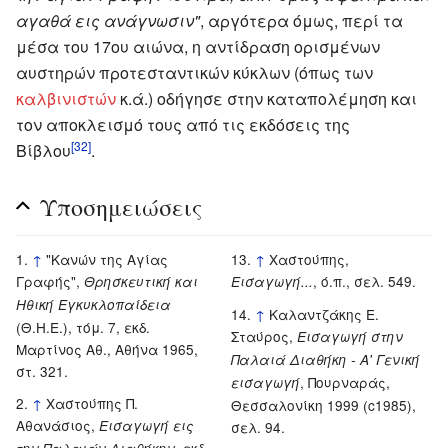
αγαθά εις ανάγνωσιν"
, αργότερα όμως, περί τα
μέσα του 17ου αιώνα, η αντίδραση ορισμένων
αυστηρών προτεσταντικών κύκλων (όπως των
καλβινιστών
κ.ά.) οδήγησε στην καταπολέμηση και
τον αποκλεισμό τους από τις εκδόσεις της
[32]
Βίβλου
.
Υποσημειώσεις
↑
"Κανών της Αγίας
↑
Χαστούπης,
Γραφής",
, ό.π., σελ. 549.
Θρησκευτική και
Εισαγωγή...
Ηθική Εγκυκλοπαίδεια
↑
Καλαντζάκης Ε.
(Θ.Η.Ε.), τόμ. 7, εκδ.
Σταύρος,
Εισαγωγή στην
Μαρτίνος Αθ., Αθήνα 1965,
Παλαιά Διαθήκη - Α' Γενική
στ. 321.
, Πουρναράς,
εισαγωγή
↑
Χαστούπης Π.
Θεσσαλονίκη 1999 (c1985),
Αθανάσιος,
Εισαγωγή εις
σελ. 94.
, εκδ.