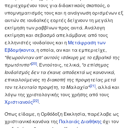
περιεχομένου τους για διδακτικούς σκοπούς, ο
υπομνηματισμός τους και η ανάγνωση ορισμένων εξ
αυτών σε ιουδαϊκές εορτές δείχνουν τη μεγάλη
εκτίμηση των ραββίνων προς αυτά. Ανάλογη
εκτίμηση και σεβασμό απελάμβανε από τους
ελληνιστές ιουδαίους και η
Μετάφραση των
Εβδομήκοντα
, η οποία, αν και τα εμπεριείχε,
"θεωρούνταν απ' αυτούς ισόκυρη με το εβραϊκό της
[20]
πρωτότυπο"
. Εντούτοις, τελικά,
"ο επίσημος
Ιουδαϊσμός δεν τα έκανε αποδεκτά ως κανονικά,
επικαλούμενος τη διακοπή της προφητείας μετά
[21]
τον τελευταίο προφήτη, το Μαλαχία"
, αλλά και
λόγω της χριστολογικής τους χρήσης από τους
[22]
Χριστιανούς
.
Όπως είδαμε, η Ορθόδοξη Εκκλησία, παρέλαβε ως
χριστιανικό κανόνα της
Παλαιάς Διαθήκης
όχι τον