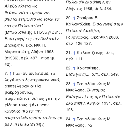
, εν
Παλαιάν Διαθήκην
Αλεξάνδρεια ως
Αθήναις 1986, σελ. 434.
θεόπνευστα τιμώμενα,
↑
Σταύρου Ε.
βιβλία ετιμώντο ως τοιαύτα
Καλαντζάκη,
Εισαγωγή στην
και εν Παλαιστίνη"
,
Παλαιά Διαθήκη
(Μπρατσιώτης Ι. Παναγιώτης,
Πουρναράς, Θεσ/νίκη 2006,
Εισαγωγή εις την Παλαιάν
σελ. 126-127.
, εκδ. Νικ. Π.
Διαθήκην
Μπρατσιώτη, Αθήνα 1993
↑
Καλαντζάκης, ό.π.,
(c1936), σελ. 497, υποσημ.
σελ. 111.
#2).
↑
Χαστούπης,
↑
Για τον ιουδαϊσμό, τα
, ό.π., σελ. 549.
Εισαγωγή...
λεγόμενα δευτεροκανονικά,
↑
Παπαδόπουλος Μ.
αποτέλεσαν αιτία
Νικόλαος,
Σύντομος
μακροχρόνιας
Εισαγωγή εις την Παλαιάν
αμφιταλαντεύσεως για την
, Αθήναι 1994, σελ.
Διαθήκην
είδοσο τους ή όχι στον
198.
κανόνα:
"Κατά την
αμφιταλάντευσιν ταύτην εν
↑
Παπαδόπουλος Μ.
μεν τη Παλαιστίνη η
Νικόλαος,
Τα