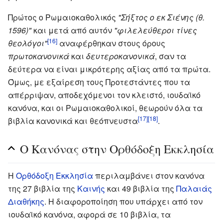
Πρώτος ο Ρωμαιοκαθολικός
"Σήξτος ο εκ Σιένης (θ.
1596)"
και μετά από αυτόν
"φιλελεύθεροι τίνες
[16]
θεολόγοι"
αναφέρθηκαν στους όρους
πρωτοκανονικά
και
δευτεροκανονικά
, σαν τα
δεύτερα να είναι μικρότερης αξίας από τα πρώτα.
Όμως, με εξαίρεση τους Προτεστάντες που τα
απέρριψαν, αποδεχόμενοι τον κλειστό, ιουδαϊκό
κανόνα, και οι Ρωμαιοκαθολικοί, θεωρούν όλα τα
[17]
[18]
βιβλία κανονικά και θεόπνευστα
.
Ο Κανόνας στην Ορθόδοξη Εκκλησία
Η
Ορθόδοξη Εκκλησία
περιλαμβάνει στον κανόνα
της 27 βιβλία της
Καινής
και 49 βιβλία της
Παλαιάς
Διαθήκης
. Η διαφοροποίηση που υπάρχει από τον
ιουδαϊκό κανόνα, αφορά σε 10 βιβλία, τα