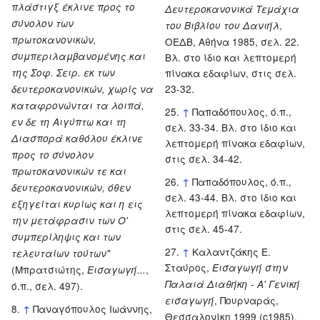
πλάστιγξ έκλινε προς το
Δευτεροκανονικά Τεμάχια
σύνολον των
,
του Βιβλίου του Δανιήλ
πρωτοκανονικών,
ΟΕΔΒ, Αθήνα 1985, σελ. 22.
συμπεριλαμβανομένης και
Βλ. στο ίδιο και λεπτομερή
της Σοφ. Σειρ. εκ των
πίνακα εδαφίων, στις σελ.
23-32.
δευτεροκανονικών, χωρίς να
καταφρονώνται τα λοιπά,
↑
Παπαδόπουλος, ό.π.,
εν δε τη Αιγύπτω και τη
σελ. 33-34. Βλ. στο ίδιο και
Διασπορά καθόλου έκλινε
λεπτομερή πίνακα εδαφίων,
προς το σύνολον
στις σελ. 34-42.
πρωτοκανονικών τε και
↑
Παπαδόπουλος, ό.π.,
δευτεροκανονικών, όθεν
σελ. 43-44. Βλ. στο ίδιο και
εξηγείται κυρίως και η εις
λεπτομερή πίνακα εδαφίων,
την μετάφρασιν των Ο'
στις σελ. 45-47.
συμπερίληψις και των
↑
Καλαντζάκης Ε.
τελευταίων τούτων"
Σταύρος,
Εισαγωγή στην
(Μπρατσιώτης,
,
Εισαγωγή...
Παλαιά Διαθήκη - Α' Γενική
ό.π., σελ. 497).
, Πουρναράς,
εισαγωγή
↑
Παναγόπουλος Ιωάννης,
Θεσσαλονίκη 1999 (c1985),