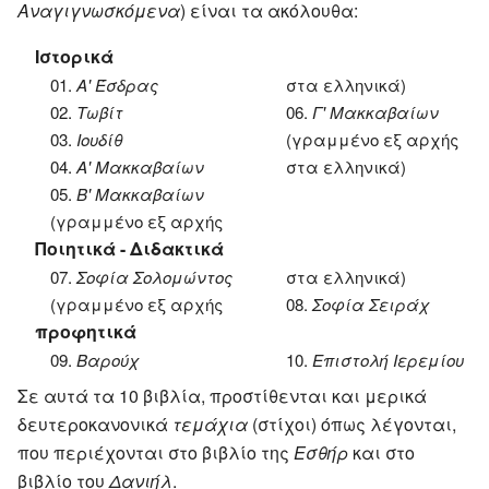
Αναγιγνωσκόμενα
) είναι τα ακόλουθα:
Ιστορικά
01.
Α' Έσδρας
στα ελληνικά)
02.
Τωβίτ
06.
Γ' Μακκαβαίων
03.
Ιουδίθ
(γραμμένο εξ αρχής
04.
Α' Μακκαβαίων
στα ελληνικά)
05.
Β' Μακκαβαίων
(γραμμένο εξ αρχής
Ποιητικά - Διδακτικά
07.
Σοφία Σολομώντος
στα ελληνικά)
(γραμμένο εξ αρχής
08.
Σοφία Σειράχ
προφητικά
09.
Βαρούχ
10.
Επιστολή Ιερεμίου
Σε αυτά τα 10 βιβλία, προστίθενται και μερικά
δευτεροκανονικά
τεμάχια
(στίχοι) όπως λέγονται,
που περιέχονται στο βιβλίο της
Εσθήρ
και στο
βιβλίο του
Δανιήλ
.