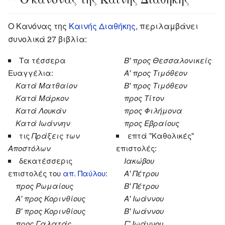
Ο Κανόνας της
Καινής Διαθήκης
, περιλαμβάνει
συνολικά 27 βιβλία:
Τα τέσσερα
Β' προς Θεσσαλονικείς
Ευαγγέλια:
Α' προς Τιμόθεον
Κατά Ματθαίον
Β' προς Τιμόθεον
Κατά Μάρκον
προς Τίτον
Κατά Λουκάν
προς Φιλήμονα
Κατά Ιωάννην
προς Εβραίους
τις
Πράξεις των
επτά "Καθολικές"
Αποστόλων
επιστολές:
δεκατέσσερις
Ιακώβου
επιστολές του
απ. Παύλου
:
Α' Πέτρου
προς Ρωμαίους
Β' Πέτρου
Α' προς Κορινθίους
Α' Ιωάννου
Β' προς Κορινθίους
Β' Ιωάννου
προς Γαλατάς
Γ' Ιωάννου