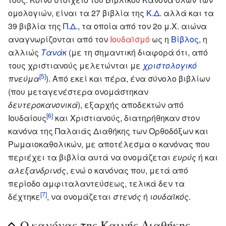
ομολογιών, είναι τα 27 βιβλία της
Κ.Δ.
αλλά και τα
39 βιβλία της
Π.Δ.
, τα οποία από τον 2ο μ.Χ. αιώνα
αναγνωρίζονται από τον
Ιουδαϊσμό
ως η
Βίβλος
, η
αλλιώς
Τανάκ
(με τη σημαντική διαφορά ότι, από
τους χριστιανούς μελετώνται με
χριστολογικό
[5]
πνεύμα
). Από εκεί και πέρα, ένα σύνολο βιβλίων
(που μεταγενέστερα ονομάστηκαν
δευτεροκανονικά
), εξαρχής αποδεκτών από
[6]
Ιουδαίους
και Χριστιανούς, διατηρήθηκαν στον
κανόνα της Παλαιάς Διαθήκης των Ορθοδόξων και
Ρωμαιοκαθολικών, με αποτέλεσμα ο κανόνας που
περιέχει τα βιβλία αυτά να ονομάζεται
ευρύς
ή και
αλεξανδρινός
, ενώ ο κανόνας που, μετά από
περίοδο αμφιταλαντεύσεως, τελικά δεν τα
[7]
δέχτηκε
, να ονομάζεται
στενός
ή
ιουδαϊκός
.
Ο κανόνας της Καινής Διαθήκης