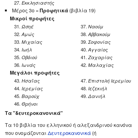
27.
Εκκλησιαστής
Μέρος 3ο =
Προφητικά
(βιβλία 19)
Μικροί προφήτες
31.
Ωσηέ
37.
Ναούμ
32.
Αμώς
38.
Αββακούμ
33.
Μιχαίας
39.
Σοφονίας
34.
Ιωήλ
40.
Αγγαίος
35.
Οβδιού
41.
Ζαχαρίας
36.
Ιωνάς
42.
Μαλαχίας
Μεγάλοι προφήτες
43.
Ησαΐας
47.
Επιστολή Ιερεμίου
44.
Ιερεμίας
48.
Ιεζεκιήλ
45.
Βαρούχ
49.
Δανιήλ
46.
Θρήνοι
Τα "δευτεροκανονικά"
Τα 10 βιβλία του ελληνικού ή αλεξανδρινού κανόνα
που ονομάζονται
Δευτεροκανονικά
(ή