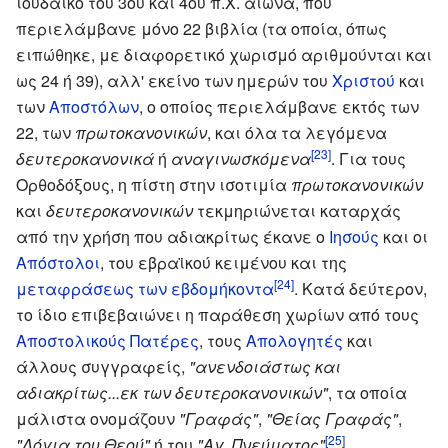
ιουδαϊκό του 3ου και 4ου π.Χ. αιώνα, που
περιελάμβανε μόνο 22 βιβλία (τα οποία, όπως
ειπώθηκε, με διαφορετικό χωρισμό αριθμούνται και
ως 24 ή 39), αλλ' εκείνο των ημερών του
Χριστού
και
των
Αποστόλων
, ο οποίος περιελάμβανε εκτός των
22, των
πρωτοκανονικών
, και όλα τα λεγόμενα
[23]
δευτεροκανονικά
ή
αναγινωσκόμενα
. Για τους
Ορθοδόξους, η πίστη στην ισοτιμία
πρωτοκανονικών
και
δευτεροκανονικών
τεκμηριώνεται καταρχάς
από την χρήση που αδιακρίτως έκανε ο
Ιησούς
και οι
Απόστολοι
, του εβραϊκού κειμένου και της
[24]
μεταφράσεως των εβδομήκοντα
. Κατά δεύτερον,
το ίδιο επιβεβαιώνει η παράθεση χωρίων από τους
Αποστολικούς Πατέρες
, τους
Απολογητές
και
άλλους συγγραφείς,
"ανενδοιάστως και
αδιακρίτως...εκ των δευτεροκανονικών"
, τα οποία
μάλιστα ονομάζουν
"Γραφάς"
,
"Θείας Γραφάς"
,
[25]
"Λόγια του Θεού"
ή του
"Αγ. Πνεύματος"
.