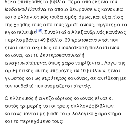
δέκα επιπρόσθετα βιβλία, πέρα από εκείνα του
Ιουδαϊκού Κανόνα
τα οποία θεωρούσε ως κανονικά
και ο ελληνιστικός ιουδαϊσμός, όμως, και εξαιτίας
της χρήσης τους από τους χριστιανούς, αργότερα τα
[15]
εγκατέλειψε
. Συνολικά ο Αλεξανδρινός κανόνας
περιλαμβάνει 49 βιβλία, 39
πρωτοκανονικά
, που
είναι αυτά ακριβώς του ιουδαϊκού ή παλαιστίνου
κανόνα, και 10
δευτεροκανονικά
ή
αναγινωσκόμενα
, όπως χαρακτηρίζονται. Λόγω της
αριθμητικής αυτής υπεροχής τω 10 βιβλίων, είναι
γνωστός και ως
ευρύτερος
κανόνας, σε αντίθεση με
τον ιουδαϊκό που ονομάζεται
στενός
.
Ο ελληνικός ή αλεξανδρινός κανόνας είναι κι
αυτός τριμερής και οι τρεις συλλογές βιβλίων,
κατανέμονται με βάση το φιλολογικό χαρακτήρα
και το περιεχόμενο τους: