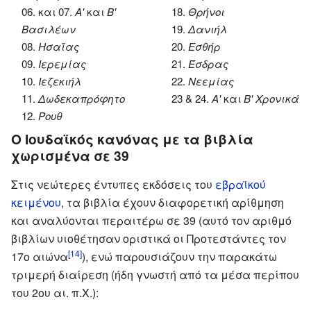
06. και 07.
Α'
και
Β'
18.
Θρήνοι
Βασιλέων
19.
Δανιήλ
08.
Ησαΐας
20.
Εσθήρ
09.
Ιερεμίας
21.
Έσδρας
10.
Ιεζεκιήλ
22.
Νεεμίας
11.
Δωδεκαπρόφητο
23 & 24.
Α'
και
Β' Χρονικά
12.
Ρουθ
Ο Ιουδαϊκός κανόνας με τα βιβλία
χωρισμένα σε 39
Στις νεώτερες έντυπες εκδόσεις του
εβραϊκού
κειμένου
, τα βιβλία έχουν διαφορετική αρίθμηση
και αναλύονται περαιτέρω σε 39 (αυτό τον αριθμό
βιβλίων υιοθέτησαν οριστικά οι Προτεστάντες τον
[14]
17ο αιώνα
), ενώ παρουσιάζουν την παρακάτω
τριμερή διαίρεση (ήδη γνωστή από τα μέσα περίπου
του 2ου αι. π.Χ.):