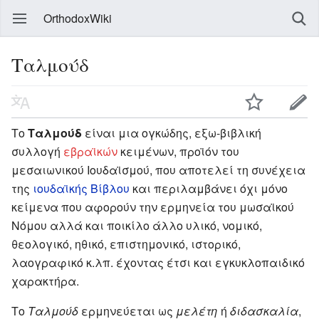
OrthodoxWiki
Ταλμούδ
Το
Ταλμούδ
είναι μια ογκώδης, εξω-βιβλική
συλλογή
εβραϊκών
κειμένων, προϊόν του
μεσαιωνικού Ιουδαϊσμού, που αποτελεί τη συνέχεια
της
ιουδαϊκής Βίβλου
και περιλαμβάνει όχι μόνο
κείμενα που αφορούν την ερμηνεία του μωσαϊκού
Νόμου αλλά και ποικίλο άλλο υλικό, νομικό,
θεολογικό, ηθικό, επιστημονικό, ιστορικό,
λαογραφικό κ.λπ. έχοντας έτσι και εγκυκλοπαιδικό
χαρακτήρα.
Το
Ταλμούδ
ερμηνεύεται ως
μελέτη
ή
διδασκαλία
,