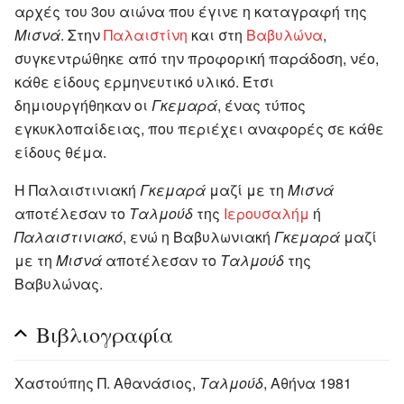
αρχές του 3ου αιώνα που έγινε η καταγραφή της
Μισνά
. Στην
Παλαιστίνη
και στη
Βαβυλώνα
,
συγκεντρώθηκε από την προφορική παράδοση, νέο,
κάθε είδους ερμηνευτικό υλικό. Έτσι
δημιουργήθηκαν οι
Γκεμαρά
, ένας τύπος
εγκυκλοπαίδειας, που περιέχει αναφορές σε κάθε
είδους θέμα.
Η Παλαιστινιακή
Γκεμαρά
μαζί με τη
Μισνά
αποτέλεσαν το
Ταλμούδ
της
Ιερουσαλήμ
ή
Παλαιστινιακό
, ενώ η Βαβυλωνιακή
Γκεμαρά
μαζί
με τη
Μισνά
αποτέλεσαν το
Ταλμούδ
της
Βαβυλώνας.
Βιβλιογραφία
Χαστούπης Π. Αθανάσιος,
Ταλμούδ
, Αθήνα 1981