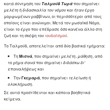
κατά σύντμηση του
Ταλμούδ Τωρά
που σημαίνει
μελέτη
ή
διδασκαλία του νόμου
και ήταν έργο
μορφωμένων ραββίνων, οι περισσότεροι από τους
οποίους είναι ανώνυμοι. Μετά τον μωσαϊκό Νόμο,
είναι το έργο που επέδρασε όσο κανένα άλλο στη
ζωή και τη σκέψη του
ιουδαϊσμού
.
Το Ταλμούδ, αποτελείται από δύο βασικά τμήματα:
Τη
Μισνά
, που σημαίνει
μελέτη
,
μάθηση
, από
το ρήμα
σανά
που σημαίνει
διδάσκω δι'
επαναλήψεως
και
Την
Γκεμαρά
, που σημαίνει
τελείωση
ή
ολοκλήρωση
.
Σε αυτά προστίθενται και κάποια βοηθητικά
κείμενα.