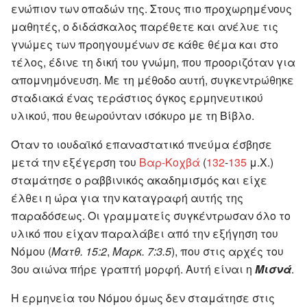
ενώπιον των οπαδών της. Στους πιο προχωρημένους
μαθητές, ο διδάσκαλος παρέθετε και ανέλυε τις
γνώμες των προηγουμένων σε κάθε θέμα και στο
τέλος, έδινε τη δική του γνώμη, που προοριζόταν για
απομνημόνευση. Με τη μέθοδο αυτή, συγκεντρώθηκε
σταδιακά ένας τεράστιος όγκος ερμηνευτικού
υλικού, που θεωρούνταν ισόκυρο με τη Βίβλο.
Όταν το ιουδαϊκό επαναστατικό πνεύμα έσβησε
μετά την εξέγερση του
Βαρ-Κοχβά
(
132
-
135
μ.Χ.)
σταμάτησε ο ραββινικός ακαδημισμός και είχε
έλθει η ώρα για την καταγραφή αυτής της
παραδόσεως. Οι γραμματείς συγκέντρωσαν όλο το
υλικό που είχαν παραλάβει από την εξήγηση του
Νόμου (
Ματθ. 15:2
,
Μαρκ. 7:3.5
), που στις αρχές του
3ου αιώνα πήρε γραπτή μορφή. Αυτή είναι η
Μισνά
.
Η ερμηνεία του Νόμου όμως δεν σταμάτησε στις