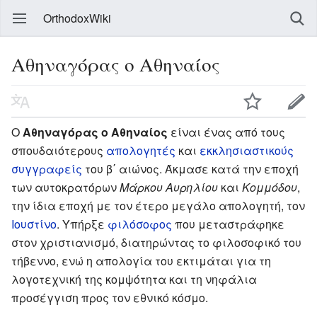
OrthodoxWiki
Αθηναγόρας ο Αθηναίος
Ο
Αθηναγόρας ο Αθηναίος
είναι ένας από τους
σπουδαιότερους
απολογητές
και
εκκλησιαστικούς
συγγραφείς
του β΄ αιώνος. Άκμασε κατά την εποχή
των αυτοκρατόρων
Μάρκου Αυρηλίου
και
Κομμόδου
,
την ίδια εποχή με τον έτερο μεγάλο απολογητή, τον
Ιουστίνο
. Υπήρξε
φιλόσοφος
που μεταστράφηκε
στον χριστιανισμό, διατηρώντας το φιλοσοφικό του
τήβεννο, ενώ η απολογία του εκτιμάται για τη
λογοτεχνική της κομψότητα και τη νηφάλια
προσέγγιση προς τον εθνικό κόσμο.