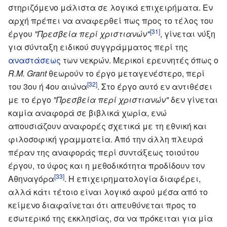
στηριζόμενο μάλιστα σε λογικά επιχειρήματα. Εν
αρχή πρέπει να αναφερθεί πως προς το τέλος του
[31]
έργου
"Πρεσβεία περί χριστιανών"
, γίνεται νύξη
για σύνταξη ειδικού συγγράμματος περί της
αναστάσεως
των νεκρών. Μερικοί ερευνητές όπως ο
R.M. Grant
θεωρούν το έργο μεταγενέστερο, περί
[32]
του 3ου ή 4ου αιώνα
. Στο έργο αυτό εν αντιθέσει
με το έργο
"Πρεσβεία περί χριστιανών"
δεν γίνεται
καμία αναφορά σε βιβλικά χωρία, ενώ
απουσιάζουν αναφορές σχετικά με τη εθνική και
φιλοσοφική γραμματεία. Από την άλλη πλευρά
πέραν της αναφοράς περί συντάξεως τοιούτου
έργου, το ύφος και η μεθοδικότητα προδίδουν τον
[33]
Αθηναγόρα
. Η επιχειρηματολογία διαφέρει,
αλλά κάτι τέτοιο είναι λογικό αφού μέσα από το
κείμενο διαφαίνεται ότι απευθύνεται προς το
εσωτερικό της εκκλησίας, σα να πρόκειται για μία