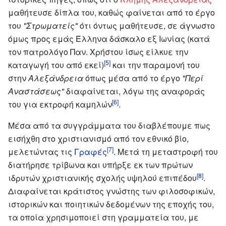
μαθήτευσε δίπλα του, καθώς φαίνεται από το έργο
του
"Στρωματείς"
ότι όντως μαθήτευσε, σε άγνωστο
όμως προς εμάς Έλληνα δάσκαλο εξ Ιωνίας (κατά
τον πατρολόγο Παν. Χρήστου ίσως είλκυε την
[5]
καταγωγή του από εκεί)
και την παραμονή του
στην
Αλεξάνδρεια
όπως μέσα από το έργο
"Περί
Αναστάσεως"
διαφαίνεται, λόγω της αναφοράς
[6]
του για εκτροφή καμηλών
.
Μέσα από τα συγγράμματα του διαβλέπουμε πως
εισήχθη στο χριστιανισμό από τον εθνικό βίο,
[7]
μελετώντας τις
Γραφές
. Μετά τη μεταστροφή του
διατήρησε τρίβωνα και υπήρξε εκ των πρώτων
[8]
ιδρυτών χριστιανικής σχολής υψηλού επιπέδου
.
Διαφαίνεται κράτιστος γνώστης των φιλοσοφικών,
ιστορικών και ποιητικών δεδομένων της εποχής του,
τα οποία χρησιμοποιεί στη γραμματεία του, με