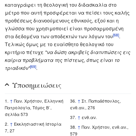
καταγράφει τη θεολογική του διδασκαλία στο
μέτρο που αυτή προσφέρεται να πείσει τους καλής
προθέσεως διανοούμενους εθνικούς, εξού και η
γλώσσα που χρησιμοποιεί είναι προσαρμοσμένη
[68]
στα δεδομένα των αποδεκτών των λόγων του
.
Τελικώς όμως με το ευαίσθητο θεολογικό του
κριτήριο πέτυχε
"να δώση ακριβείς διατυπώσεις εις
καίρια προβλήματα της πίστεως, όπως είναι το
[69]
τριαδικόν"
.
Υποσημειώσεις
↑
Παν. Χρήστου, Ελληνική
↑
Στ. Παπαδόπουλος,
Πατρολογία, Τόμος Β΄,
ενθ.αν., 276
σελίδα 573
↑
ενθ.αν.
↑
Εκκλησιαστική Ιστορία
↑
Παν. Χρήστου, ενθ.αν.,
7, 27
579