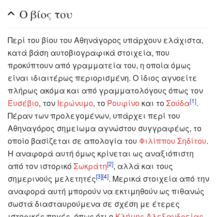
Ο βίος του
Περί του βίου του Αθηνάγορος υπάρχουν ελάχιστα,
κατά βάση αυτοβιογραφικά στοιχεία, που
προκύπτουν από γραμματεία του, η οποία όμως
είναι ιδιαιτέρως περιορισμένη. Ο ίδιος αγνοείτε
πλήρως ακόμα και από γραμματολόγους όπως τον
[1]
Ευσέβιο
, τον
Ιερώνυμο
, το
Ρουφίνο
και το
Σούδα
.
Πέραν των προλεγομένων, υπάρχει περί του
Αθηναγόρος σημείωμα αγνώστου συγγραφέως, το
οποίο βασίζεται σε απολογία του
Φιλίππου Σηδίτου
.
Η αναφορά αυτή όμως κρίνεται ως αναξιόπιστη
[2]
από τον ιστορικό
Σωκράτη
, αλλά και τους
[3]
[4]
σημερινούς μελετητές
. Μερικά στοιχεία από την
αναφορά αυτή μπορούν να εκτιμηθούν ως πιθανώς
σωστά διασταυρούμενα σε σχέση με έτερες
ιστορικές πηγές, όπως ότι ο
Κλήμης Αλεξανδρείας