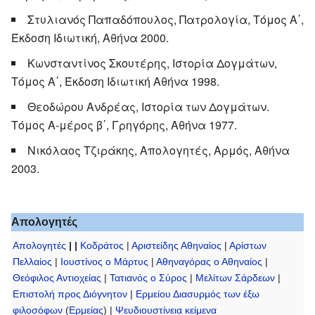
Στυλιανός Παπαδόπουλος, Πατρολογία, Τόμος Α΄,
Έκδοση Ιδιωτική, Αθήνα 2000.
Κωνσταντίνος Σκουτέρης, Ιστορία Δογμάτων,
Τόμος Α΄, Έκδοση Ιδιωτική Αθήνα 1998.
Θεοδώρου Ανδρέας, Ιστορία των Δογμάτων.
Τόμος Α-μέρος β΄, Γρηγόρης, Αθήνα 1977.
Νικόλαος Τζιράκης, Απολογητές, Αρμός, Αθήνα
2003.
Απολογητές
Απολογητές
| |
Κοδράτος
|
Αριστείδης Αθηναίος
|
Αρίστων
Πελλαίος
|
Ιουστίνος ο Μάρτυς
|
Αθηναγόρας ο Αθηναίος
|
Θεόφιλος Αντιοχείας
|
Τατιανός ο Σύρος
|
Μελίτων Σάρδεων
|
Επιστολή προς Διόγνητον
|
Ερμείου Διασυρμός των έξω
φιλοσόφων
(
Ερμείας
) |
Ψευδιουστίνεια κείμενα