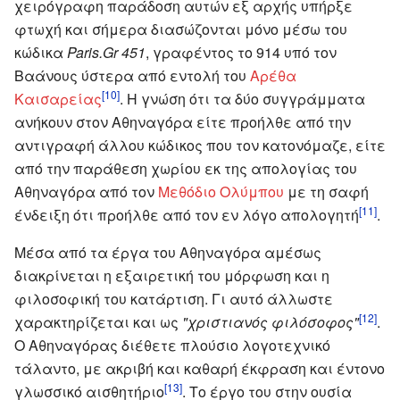
χειρόγραφη παράδοση αυτών εξ αρχής υπήρξε
φτωχή και σήμερα διασώζονται μόνο μέσω του
κώδικα
Paris.Gr 451
, γραφέντος το 914 υπό τον
Βαάνους ύστερα από εντολή του
Αρέθα
[10]
Καισαρείας
. Η γνώση ότι τα δύο συγγράμματα
ανήκουν στον Αθηναγόρα είτε προήλθε από την
αντιγραφή άλλου κώδικος που τον κατονόμαζε, είτε
από την παράθεση χωρίου εκ της απολογίας του
Αθηναγόρα από τον
Μεθόδιο Ολύμπου
με τη σαφή
[11]
ένδειξη ότι προήλθε από τον εν λόγο απολογητή
.
Μέσα από τα έργα του Αθηναγόρα αμέσως
διακρίνεται η εξαιρετική του μόρφωση και η
φιλοσοφική του κατάρτιση. Γι αυτό άλλωστε
[12]
χαρακτηρίζεται και ως
"χριστιανός φιλόσοφος"
.
Ο Αθηναγόρας διέθετε πλούσιο λογοτεχνικό
τάλαντο, με ακριβή και καθαρή έκφραση και έντονο
[13]
γλωσσικό αισθητήριο
. Το έργο του στην ουσία