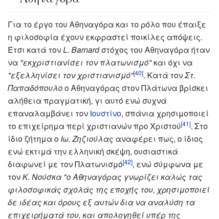
Για το έργο του Αθηναγόρα και το ρόλο που έπαιξε
η φιλοσοφία έχουν εκφραστεί ποικίλες απόψεις.
Έτσι κατά τον
L. Barnard
στόχος του Αθηναγόρα ήταν
να
"εκχριστιανίσει τον πλατωνισμό"
και όχι να
[40]
"εξελληνίσει τον χριστιανισμό"
. Κατά τον
Στ.
Παπαδόπουλο
ο Αθηναγόρας στον Πλάτωνα βρίσκει
αλήθεια πραγματική, γι αυτό ενώ συχνά
επαναλαμβάνει τον
Ιουστίνο
, σπάνια χρησιμοποιεί
[41]
το επιχείρημα περί χριστιανών προ Χριστού
. Στο
ίδιο ζήτημα ο
Ιω. Ζηζιούλας
αναφέρει πως, ο ίδιος
ενώ εκτιμά την ελληνική σκέψη, ουσιαστικά
[42]
διαφωνεί με τον Πλατωνισμό
, ενώ σύμφωνα με
τον
Κ. Νούσκα
"ο Αθηναγόρας γνωρίζει καλώς τας
φιλοσοφικάς σχολάς της εποχής του, χρησιμοποιεί
δε ιδέας και όρους εξ αυτών δια να αναλύση τα
επιχειρήματά του, και απολογηθεί υπέρ της