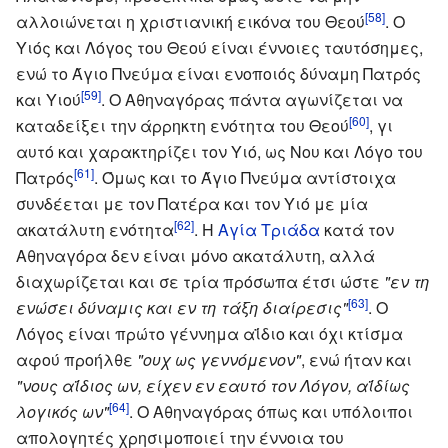
[58]
αλλοιώνεται η χριστιανική εικόνα του Θεού
. Ο
Υιός και Λόγος του Θεού είναι έννοιες ταυτόσημες,
ενώ το Άγιο Πνεύμα είναι ενοποιός δύναμη Πατρός
[59]
και Υιού
. Ο Αθηναγόρας πάντα αγωνίζεται να
[60]
καταδείξει την άρρηκτη ενότητα του Θεού
, γι
αυτό και χαρακτηρίζει τον Υιό, ως Νου και Λόγο του
[61]
Πατρός
. Όμως και το Άγιο Πνεύμα αντίστοιχα
συνδέεται με τον Πατέρα και τον Υιό με μία
[62]
ακατάλυτη ενότητα
. Η
Αγία Τριάδα
κατά τον
Αθηναγόρα δεν είναι μόνο ακατάλυτη, αλλά
διαχωρίζεται και σε τρία πρόσωπα έτσι ώστε
"εν τη
[63]
ενώσει δύναμις και εν τη τάξη διαίρεσις"
. Ο
Λόγος είναι πρώτο γέννημα αΐδιο και όχι κτίσμα
αφού προήλθε
"ουχ ως γεννόμενον"
, ενώ ήταν και
"νους αΐδιος ων, είχεν εν εαυτό τον Λόγον, αΐδίως
[64]
λογικός ων"
. Ο Αθηναγόρας όπως και υπόλοιποι
απολογητές χρησιμοποιεί την έννοια του