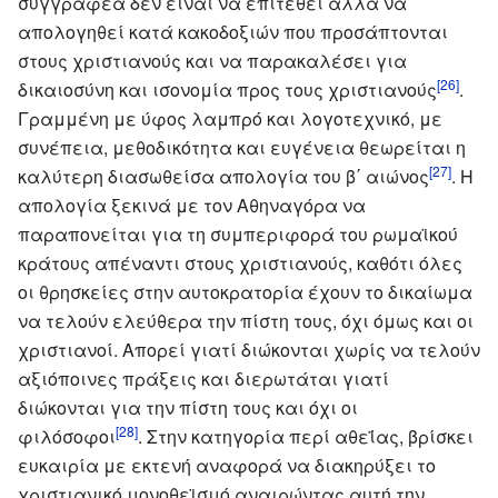
συγγραφέα δεν είναι να επιτεθεί αλλά να
απολογηθεί κατά κακοδοξιών που προσάπτονται
στους χριστιανούς και να παρακαλέσει για
[26]
δικαιοσύνη και ισονομία προς τους χριστιανούς
.
Γραμμένη με ύφος λαμπρό και λογοτεχνικό, με
συνέπεια, μεθοδικότητα και ευγένεια θεωρείται η
[27]
καλύτερη διασωθείσα απολογία του β΄ αιώνος
. Η
απολογία ξεκινά με τον Αθηναγόρα να
παραπονείται για τη συμπεριφορά του ρωμαϊκού
κράτους απέναντι στους χριστιανούς, καθότι όλες
οι θρησκείες στην αυτοκρατορία έχουν το δικαίωμα
να τελούν ελεύθερα την πίστη τους, όχι όμως και οι
χριστιανοί. Απορεί γιατί διώκονται χωρίς να τελούν
αξιόποινες πράξεις και διερωτάται γιατί
διώκονται για την πίστη τους και όχι οι
[28]
φιλόσοφοι
. Στην κατηγορία περί αθεΐας, βρίσκει
ευκαιρία με εκτενή αναφορά να διακηρύξει το
χριστιανικό μονοθεϊσμό αναιρώντας αυτή την