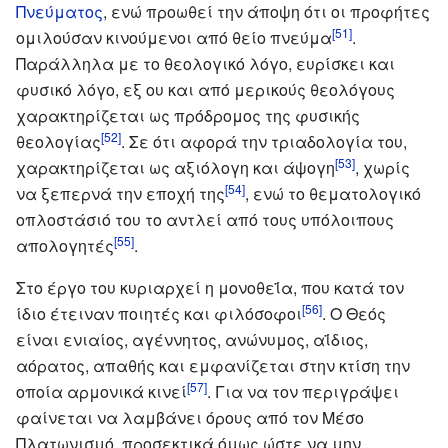
Πνεύματος
, ενώ προωθεί την άποψη ότι οι προφήτες
[51]
ομιλούσαν κινούμενοι από θείο πνεύμα
.
Παράλληλα με το θεολογικό λόγο, ευρίσκει και
φυσικό λόγο, εξ ου και από μερικούς θεολόγους
χαρακτηρίζεται ως πρόδρομος της φυσικής
[52]
θεολογίας
. Σε ότι αφορά την τριαδολογία του,
[53]
χαρακτηρίζεται ως αξιόλογη και άψογη
, χωρίς
[54]
να ξεπερνά την εποχή της
, ενώ το θεματολογικό
οπλοστάσιό του το αντλεί από τους υπόλοιπους
[55]
απολογητές
.
Στο έργο του κυριαρχεί η μονοθεΐα, που κατά τον
[56]
ίδιο έτειναν ποιητές και φιλόσοφοι
. Ο Θεός
είναι ενιαίος, αγέννητος, ανώνυμος, αΐδιος,
αόρατος, απαθής και εμφανίζεται στην κτίση την
[57]
οποία αρμονικά κινεί
. Για να τον περιγράψει
φαίνεται να λαμβάνει όρους από τον Μέσο
Πλατωνισμό, προσεκτικά όμως ώστε να μην