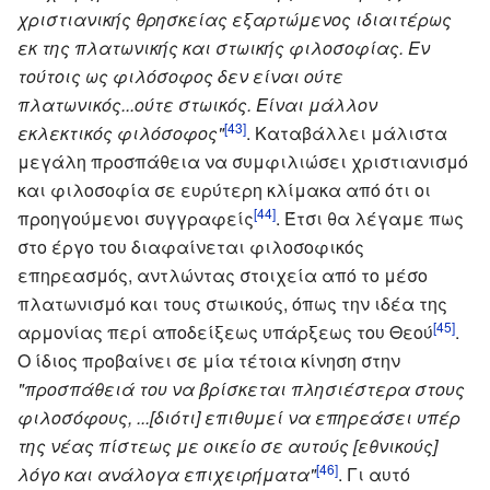
χριστιανικής θρησκείας εξαρτώμενος ιδιαιτέρως
εκ της πλατωνικής και στωικής φιλοσοφίας. Εν
τούτοις ως φιλόσοφος δεν είναι ούτε
πλατωνικός...ούτε στωικός. Είναι μάλλον
[43]
εκλεκτικός φιλόσοφος"
. Καταβάλλει μάλιστα
μεγάλη προσπάθεια να συμφιλιώσει χριστιανισμό
και φιλοσοφία σε ευρύτερη κλίμακα από ότι οι
[44]
προηγούμενοι συγγραφείς
. Έτσι θα λέγαμε πως
στο έργο του διαφαίνεται φιλοσοφικός
επηρεασμός, αντλώντας στοιχεία από το μέσο
πλατωνισμό και τους στωικούς, όπως την ιδέα της
[45]
αρμονίας περί αποδείξεως υπάρξεως του Θεού
.
Ο ίδιος προβαίνει σε μία τέτοια κίνηση στην
"προσπάθειά του να βρίσκεται πλησιέστερα στους
φιλοσόφους, ...[διότι] επιθυμεί να επηρεάσει υπέρ
της νέας πίστεως με οικείο σε αυτούς [εθνικούς]
[46]
λόγο και ανάλογα επιχειρήματα"
. Γι αυτό