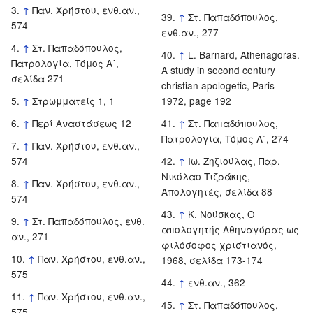
↑
Παν. Χρήστου, ενθ.αν.,
↑
Στ. Παπαδόπουλος,
574
ενθ.αν., 277
↑
Στ. Παπαδόπουλος,
↑
L. Barnard, Athenagoras.
Πατρολογία, Τόμος Α΄,
A study in second century
σελίδα 271
christian apologetic, Paris
↑
Στρωμματείς 1, 1
1972, page 192
↑
Περί Αναστάσεως 12
↑
Στ. Παπαδόπουλος,
Πατρολογία, Τόμος Α΄, 274
↑
Παν. Χρήστου, ενθ.αν.,
574
↑
Ιω. Ζηζιούλας, Παρ.
Νικόλαο Τιζράκης,
↑
Παν. Χρήστου, ενθ.αν.,
Απολογητές, σελίδα 88
574
↑
Κ. Νούσκας, Ο
↑
Στ. Παπαδόπουλος, ενθ.
απολογητής Αθηναγόρας ως
αν., 271
φιλόσοφος χριστιανός,
↑
Παν. Χρήστου, ενθ.αν.,
1968, σελίδα 173-174
575
↑
ενθ.αν., 362
↑
Παν. Χρήστου, ενθ.αν.,
↑
Στ. Παπαδόπουλος,
575