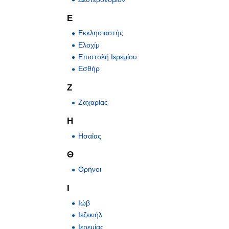
Ε
Εκκλησιαστής
Ελοχίμ
Επιστολή Ιερεμίου
Εσθήρ
Ζ
Ζαχαρίας
Η
Ησαΐας
Θ
Θρήνοι
Ι
Ιώβ
Ιεζεκιήλ
Ιερεμίας