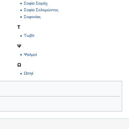
Σοφία Σειράχ
Σοφία Σολομώντος
Σοφονίας
Τ
Τωβίτ
Ψ
Ψαλμοί
Ω
Ωσηέ