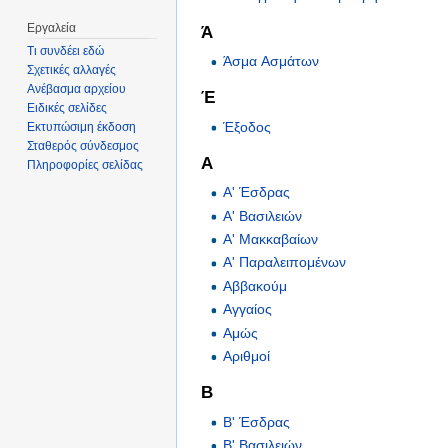
Εργαλεία
Ά
Τι συνδέει εδώ
Άσμα Ασμάτων
Σχετικές αλλαγές
Ανέβασμα αρχείου
Έ
Ειδικές σελίδες
Έξοδος
Εκτυπώσιμη έκδοση
Σταθερός σύνδεσμος
Α
Πληροφορίες σελίδας
Α' Έσδρας
Α' Βασιλειών
Α' Μακκαβαίων
Α' Παραλειπομένων
Αββακούμ
Αγγαίος
Αμώς
Αριθμοί
Β
Β' Έσδρας
Β' Βασιλειών