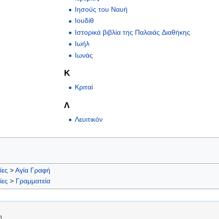
Ιησούς του Ναυή
Ιουδίθ
Ιστορικά βιβλία της Παλαιάς Διαθήκης
Ιωήλ
Ιωνάς
Κ
Κριταί
Λ
Λευιτικόν
ίες
>
Αγία Γραφή
ίες
>
Γραμματεία
8.