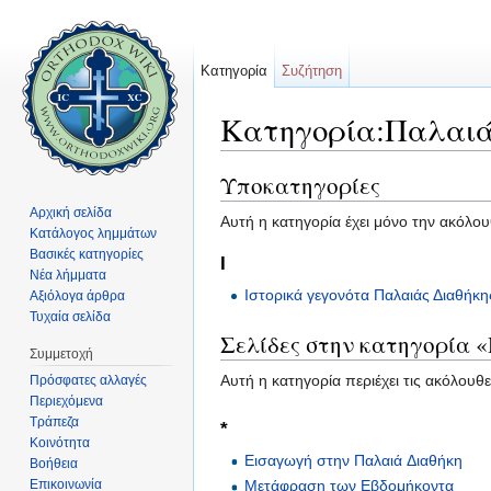
Κατηγορία
Συζήτηση
Κατηγορία:Παλαιά
Μετάβαση σε:
πλοήγηση
,
αναζήτηση
Υποκατηγορίες
Αρχική σελίδα
Αυτή η κατηγορία έχει μόνο την ακόλο
Κατάλογος λημμάτων
Βασικές κατηγορίες
Ι
Νέα λήμματα
Ιστορικά γεγονότα Παλαιάς Διαθήκη
Αξιόλογα άρθρα
Τυχαία σελίδα
Σελίδες στην κατηγορία 
Συμμετοχή
Αυτή η κατηγορία περιέχει τις ακόλουθ
Πρόσφατες αλλαγές
Περιεχόμενα
Τράπεζα
*
Κοινότητα
Εισαγωγή στην Παλαιά Διαθήκη
Βοήθεια
Επικοινωνία
Μετάφραση των Εβδομήκοντα