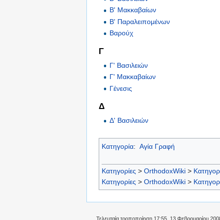
Β' Μακκαβαίων
Β' Παραλειπομένων
Βαρούχ
Γ
Γ' Βασιλειών
Γ' Μακκαβαίων
Γένεσις
Δ
Δ' Βασιλειών
Κατηγορία
:
Αγία Γραφή
Κατηγορίες
>
OrthodoxWiki
>
Κατηγορ
Κατηγορίες
>
OrthodoxWiki
>
Κατηγορ
Τελευταία τροποποίηση 17:55, 13 Φεβρουαρίου 200