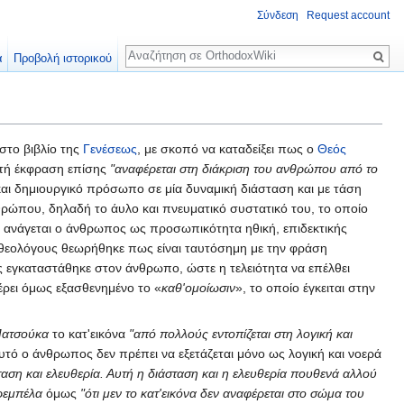
Σύνδεση
Request account
Αναζήτηση
α
Προβολή ιστορικού
 στο βιβλίο της
Γενέσεως
, με σκοπό να καταδείξει πως ο
Θεός
αυτή έκφραση επίσης
"αναφέρεται στη διάκριση του ανθρώπου από το
αι δημιουργικό πρόσωπο σε μία δυναμική διάσταση και με τάση
ρώπου, δηλαδή το άυλο και πνευματικό συστατικό του, το οποίο
υ ανάγεται ο άνθρωπος ως προσωπικότητα ηθική, επιδεκτικής
θεολόγους θεωρήθηκε πως είναι ταυτόσημη με την φράση
 εγκαταστάθηκε στον άνθρωπο, ώστε η τελειότητα να επέλθει
έρει όμως εξασθενημένο το «
καθ'ομοίωσιν
», το οποίο έγκειται στην
Ματσούκα
το κατ'εικόνα
"από πολλούς εντοπίζεται στη λογική και
 αυτό ο άνθρωπος δεν πρέπει να εξετάζεται μόνο ως λογική και νοερά
ταση και ελευθερία. Αυτή η διάσταση και η ελευθερία πουθενά αλλού
ρεμπέλα
όμως
"ότι μεν το κατ'εικόνα δεν αναφέρεται στο σώμα του