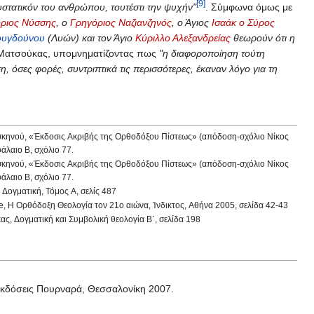
[9]
συστατικόν του ανθρώπου, τουτέστι την ψυχήν"
. Σύμφωνα όμως με
ριος Νύσσης
, ο
Γρηγόριος Ναζιανζηνός
, ο Άγιος
Ισαάκ ο Σύρος
ουγδούνου
(Λυών) και τον Άγιο
Κύριλλο Αλεξανδρείας
θεωρούν ότι η
ς Ματσούκας, υπομνηματίζοντας πως
"η διαφοροποίηση τούτη
, όσες φορές, συντριπτικά τις περισσότερες, έκαναν λόγο για τη
κηνού, «Έκδοσις Ακριβής της Ορθοδόξου Πίστεως» (απόδοση-σχόλιο Νίκος
άλαιο B, σχόλιο 77.
κηνού, «Έκδοσις Ακριβής της Ορθοδόξου Πίστεως» (απόδοση-σχόλιο Νίκος
άλαιο B, σχόλιο 77.
 Δογματική, Τόμος Α, σελίς 487
, Η Ορθόδοξη Θεολογία τον 21ο αιώνα, Ίνδικτος, Αθήνα 2005, σελίδα 42-43
ς, Δογματική και Συμβολική θεολογία Β΄, σελίδα 198
Εκδόσεις Πουρναρά, Θεσσαλονίκη 2007.