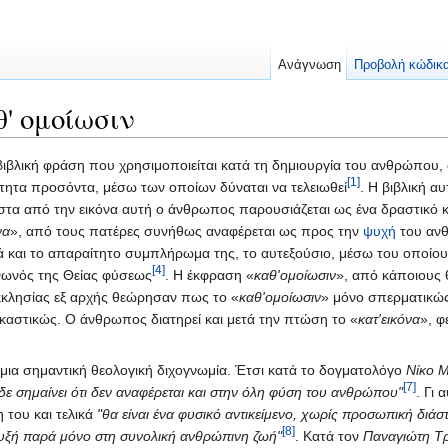
Ανάγνωση
Προβολή κώδικ
θ' ομοίωσιν
ι βιβλική φράση που χρησιμοποιείται κατά τη δημιουργία του ανθρώπου,
[1]
ητα προσόντα, μέσω των οποίων δύναται να τελειωθεί
. Η βιβλική 
στα από την εικόνα αυτή ο άνθρωπος παρουσιάζεται ως ένα δραστικό κ
να
», από τους πατέρες συνήθως αναφέρεται ως προς την
ψυχή
του ανθ
ά και το απαραίτητο συμπλήρωμα της, το αυτεξούσιο, μέσω του οποίο
[4]
νωνός της Θείας φύσεως
. Η έκφραση «
καθ'ομοίωσιν
», από κάποιους 
εκκλησίας εξ αρχής θεώρησαν πως το «
καθ'ομοίωσιν
» μόνο σπερματικώς
γκαστικώς. Ο άνθρωπος διατηρεί και μετά την πτώση το «
κατ'εικόνα
», φ
 μια σημαντική θεολογική διχογνωμία. Έτσι κατά το δογματολόγο
Νίκο 
[7]
ε σημαίνει ότι δεν αναφέρεται και στην όλη φύση του ανθρώπου"
. Γι
η του και τελικά
"θα είναι ένα φυσικό αντικείμενο, χωρίς προσωπική διάσ
[8]
τυξή παρά μόνο στη συνολική ανθρώπινη ζωή"
. Κατά τον
Παναγιώτη Τ