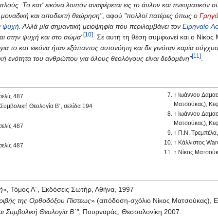
λούς. Το κατ' εικόνα λοιπόν αναφέρεται εις το άυλον και πνευματικόν 
α μοναδική και αποδεκτή θεώρηση"
, αφού
"πολλοί πατέρες όπως ο
Γρηγό
ν
ψυχή
. Αλλά μία σημαντική μειοψηφία που περιλαμβάνει τον
Ειρηναίο Λ
[10]
και στην ψυχή και στο σώμα"
. Σε αυτή τη θέση συμφωνεί και ο Νίκο
ια το κατ εικόνα ήταν εξάπαντος αυτονόητη και δε γινόταν καμία σύγχυση
[11]
ακή ενότητα του ανθρώπου για όλους θεολόγους είναι δεδομένη"
.
↑
Ιωάννου Δαμασ
σελίς 487
Ματσούκας), Κεφ
Συμβολική Θεολογία Β΄, σελίδα 194
↑
Ιωάννου Δαμασ
Ματσούκας), Κεφ
σελίς 487
↑
Π.Ν. Τρεμπέλα,
↑
Κάλλιστος Ware
σελίς 487
↑
Νίκος Ματσούκα
ή
», Τόμος Α΄, Εκδόσεις Σωτήρ, Αθήνα, 1997
ριβής της Ορθοδόξου Πίστεως
» (απόδοση-σχόλιο Νίκος Ματσούκας), 
αι Συμβολική Θεολογία Β΄"
, Πουρναράς, Θεσσαλονίκη 2007.