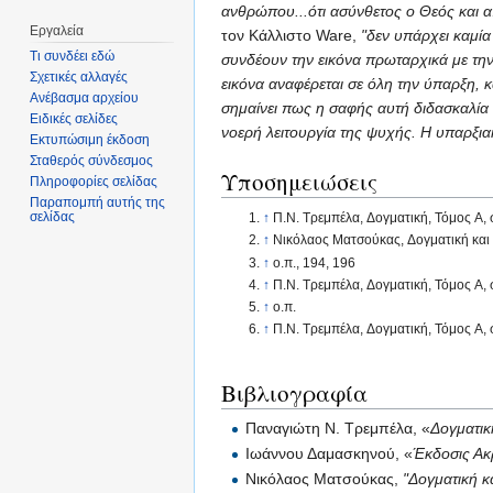
ανθρώπου...ότι ασύνθετος ο Θεός και απ
Εργαλεία
τον Κάλλιστο Ware,
"δεν υπάρχει καμί
Τι συνδέει εδώ
συνδέουν την εικόνα πρωταρχικά με τη
Σχετικές αλλαγές
εικόνα αναφέρεται σε όλη την ύπαρξη, 
Ανέβασμα αρχείου
σημαίνει πως η σαφής αυτή διδασκαλία γ
Ειδικές σελίδες
νοερή λειτουργία της ψυχής. Η υπαρξι
Εκτυπώσιμη έκδοση
Σταθερός σύνδεσμος
Υποσημειώσεις
Πληροφορίες σελίδας
Παραπομπή αυτής της
σελίδας
↑
Π.Ν. Τρεμπέλα, Δογματική, Τόμος Α, 
↑
Νικόλαος Ματσούκας, Δογματική και 
↑
ο.π., 194, 196
↑
Π.Ν. Τρεμπέλα, Δογματική, Τόμος Α, 
↑
ο.π.
↑
Π.Ν. Τρεμπέλα, Δογματική, Τόμος Α, 
Βιβλιογραφία
Παναγιώτη Ν. Τρεμπέλα, «
Δογματικ
Ιωάννου Δαμασκηνού, «
Έκδοσις Ακ
Νικόλαος Ματσούκας,
"Δογματική κ