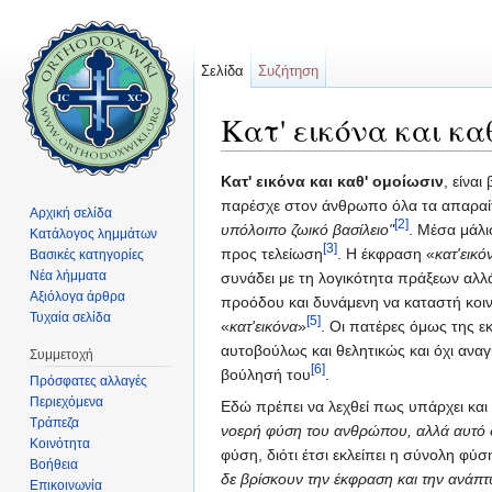
Σελίδα
Συζήτηση
Κατ' εικόνα και κα
Μετάβαση σε:
πλοήγηση
,
αναζήτηση
Κατ' εικόνα και καθ' ομοίωσιν
, είνα
παρέσχε στον άνθρωπο όλα τα απαραίτ
Αρχική σελίδα
[2]
υπόλοιπο ζωικό βασίλειο"
. Μέσα μάλι
Κατάλογος λημμάτων
[3]
προς τελείωση
. Η έκφραση «
κατ'εικό
Βασικές κατηγορίες
Νέα λήμματα
συνάδει με τη λογικότητα πράξεων αλλ
Αξιόλογα άρθρα
προόδου και δυνάμενη να καταστή κοι
Τυχαία σελίδα
[5]
«
κατ'εικόνα
»
. Οι πατέρες όμως της 
αυτοβούλως και θελητικώς και όχι ανα
Συμμετοχή
[6]
βούλησή του
.
Πρόσφατες αλλαγές
Περιεχόμενα
Εδώ πρέπει να λεχθεί πως υπάρχει και
Τράπεζα
νοερή φύση του ανθρώπου, αλλά αυτό δ
Κοινότητα
φύση, διότι έτσι εκλείπει η σύνολη φύσ
Βοήθεια
δε βρίσκουν την έκφραση και την ανάπ
Επικοινωνία