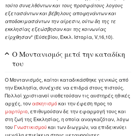
τούτο συνελθόντων και τους προσφάτους λογους
εξετασάντων και βέβηλους αποφηνάντων και
αποδοκιμασάντων την αίρεσιν, ούτω δη της τε
εκκλησίας εξεώσβησαν και της κοινωνίας
είρχθησαν
" (Εύσεβίου, Έκκλ. Ιστορία, V,16,10).
Ο Μοντανισμός μετά την καταδίκη
του
Ο Μοντανισμός, καίτοι καταδικάσθηκε γενικώς από
την Εκκλησία, συνέχισε να επιδρά στους πιστούς.
Πολλοί χριστιανοί υιοθετούσαν τις αυστηρές ηθικές
αρχές, τον
ασκητισμό
και την έφεση προς το
μαρτύριο
, επιθυμούσαν δε την εφαρμογή τους και
στη ζωή της Εκκλησίας, η οποία αναγκαζόταν, λόγω
του
Γνωστικισμού
και των διωγμών, να επιδεικνύει
μεγάλη επιείκεια στους μετανοούντες