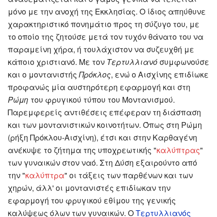
μόνο με την ανοχή της Εκκλησίας. Ο ίδιος απηύθυνε
χαρακτηριστικό πονημάτιο προς τη σύζυγο του, με
το οποίο της ζητούσε μετά τον τυχόν θάνατο του να
παραμείνη χήρα, ή τουλάχιστον να συζευχθή με
κάποιο χριστιανό. Με τον
Τερτυλλιανό
συμφωνούσε
και ο μοντανιστής
Πρόκλος
, ενώ ο Αισχίνης επιδίωκε
προφανώς μία αυστηρότερη εφαρμογή και στη
Ρώμη
του φρυγικού τύπου του Μοντανισμού.
Παρεμφερείς αντιθέσεις επέφεραν τη διάσπαση
και των μοντανιστικών κοινοτήτων. Όπως στη Ρώμη
(ρήξη Πρόκλου-Αισχίνη), έτσι και στην Καρθαγένη
ανέκυψε το ζήτημα της υποχρεωτικής "
καλύπτρας
"
των γυναικών στον ναό. Στη Δύση εξαιρούντο από
την "
καλύπτρα
" οι τάξεις των παρθένων και των
χηρών, άλλ' οι μοντανιστές επιδίωκαν την
εφαρμογή του φρυγικού εθίμου της γενικής
καλύψεως όλων των γυναικών. Ο
Τερτυλλιανός