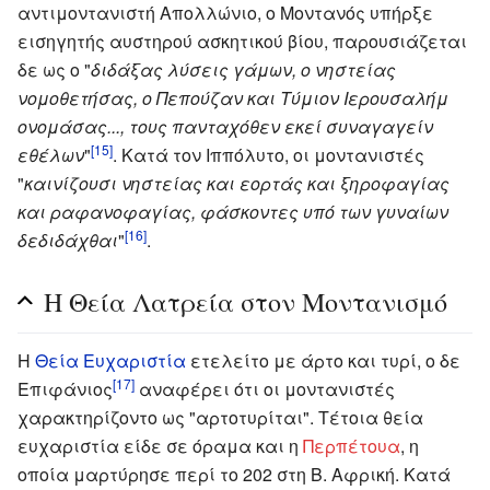
αντιμοντανιστή Απολλώνιο, ο Μοντανός υπήρξε
εισηγητής αυστηρού ασκητικού βίου, παρουσιάζεται
δε ως ο "
διδάξας λύσεις γάμων, ο νηστείας
νομοθετήσας, ο Πεπούζαν και Τύμιον Ιερουσαλήμ
ονομάσας..., τους πανταχόθεν εκεί συναγαγείν
[15]
εθέλων
"
. Κατά τον Ιππόλυτο, οι μοντανιστές
"
καινίζουσι νηστείας και εορτάς και ξηροφαγίας
και ραφανοφαγίας, φάσκοντες υπό των γυναίων
[16]
δεδιδάχθαι
"
.
Η Θεία Λατρεία στον Μοντανισμό
Η
Θεία Ευχαριστία
ετελείτο με άρτο και τυρί, ο δε
[17]
Επιφάνιος
αναφέρει ότι οι μοντανιστές
χαρακτηρίζοντο ως "αρτοτυρίται". Τέτοια θεία
ευχαριστία είδε σε όραμα και η
Περπέτουα
, η
οποία μαρτύρησε περί το 202 στη Β. Αφρική. Κατά