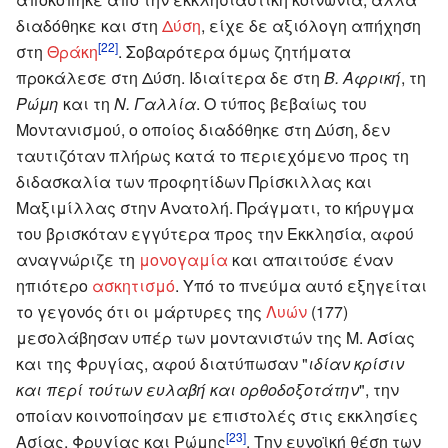
διαδόθηκε και στη
Δύση
, είχε δε αξιόλογη απήχηση
[22]
στη
Θράκη
. Σοβαρότερα όμως ζητήματα
προκάλεσε στη Δύση. Ιδιαίτερα δε στη
Β. Αφρική
, τη
Ρώμη
και τη
Ν. Γαλλία
. Ο τύπος βεβαίως του
Μοντανισμού, ο οποίος διαδόθηκε στη Δύση, δεν
ταυτιζόταν πλήρως κατά το περιεχόμενο προς τη
διδασκαλία των προφητίδων Πρίσκιλλας και
Μαξιμίλλας στην Ανατολή. Πράγματι, το κήρυγμα
του βρισκόταν εγγύτερα προς την Εκκλησία, αφού
αναγνώριζε τη
μονογαμία
και απαιτούσε έναν
ηπιότερο
ασκητισμό
. Υπό το πνεύμα αυτό εξηγείται
το γεγονός ότι οι μάρτυρες της
Λυών
(177)
μεσολάβησαν υπέρ των μοντανιστών της Μ. Ασίας
και της Φρυγίας, αφού διατύπωσαν "
ιδίαν κρίσιν
και περί τούτων ευλαβή και ορθοδοξοτάτην
", την
οποίαν κοινοποίησαν με επιστολές στις εκκλησίες
[23]
Ασίας, Φρυγίας και Ρώμης
. Την ευνοϊκή θέση των