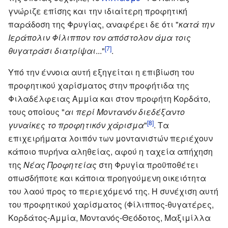
γνώριζε επίσης και την ιδιαίτερη προφητική
παράδοση της Φρυγίας, αναφέρει δε ότι "
κατά την
Ιεράπολιν Φίλιππον τον απόστολον άμα τοις
[7]
θυγατράσι διατρίψαι
..."
.
Υπό την έννοια αυτή εξηγείται η επιβίωση του
προφητικού χαρίσματος στην προφήτιδα της
Φιλαδέλφειας Αμμία και στον προφήτη Κορδάτο,
τους οποίους "
αι περί Μοντανόν διεδέξαντο
[8]
γυναίκες το προφητικόν χάρισμα
"
. Τα
επιχειρήματα λοιπόν των μοντανιστών περιέχουν
κάποιο πυρήνα αληθείας, αφού η ταχεία απήχηση
της
Νέας Προφητείας
στη Φρυγία προϋποθέτει
οπωσδήποτε και κάποια προηγούμενη οικειότητα
του λαού προς το περιεχόμενό της. Η συνέχιση αυτή
του προφητικού χαρίσματος (Φίλιππος-θυγατέρες,
Κορδάτος-Αμμία, Μοντανός-Θεόδοτος, Μαξιμίλλα