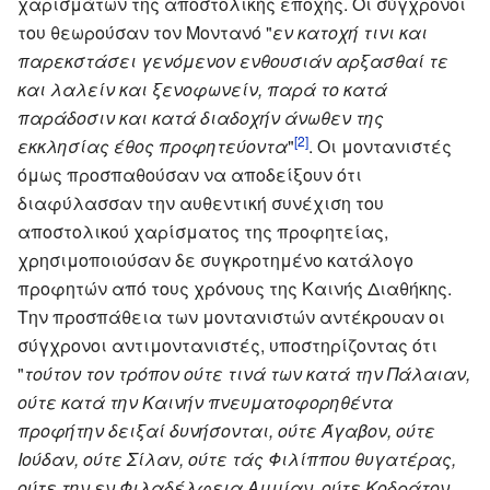
χαρισμάτων της αποστολικής εποχής. Οι σύγχρονοι
του θεωρούσαν τον Μοντανό "
εν κατοχή τινι και
παρεκστάσει γενόμενον ενθουσιάν αρξασθαί τε
και λαλείν και ξενοφωνείν, παρά το κατά
παράδοσιν και κατά διαδοχήν άνωθεν της
[2]
εκκλησίας έθος προφητεύοντα
"
. Οι μοντανιστές
όμως προσπαθούσαν να αποδείξουν ότι
διαφύλασσαν την αυθεντική συνέχιση του
αποστολικού χαρίσματος της προφητείας,
χρησιμοποιούσαν δε συγκροτημένο κατάλογο
προφητών από τους χρόνους της Καινής Διαθήκης.
Την προσπάθεια των μοντανιστών αντέκρουαν οι
σύγχρονοι αντιμοντανιστές, υποστηρίζοντας ότι
"
τούτον τον τρόπον ούτε τινά των κατά την Πάλαιαν,
ούτε κατά την Καινήν πνευματοφορηθέντα
προφήτην δειξαί δυνήσονται, ούτε Άγαβον, ούτε
Ιούδαν, ούτε Σίλαν, ούτε τάς Φιλίππου θυγατέρας,
ούτε την εν Φιλαδέλφεια Αμμίαν, ούτε Κοδράτον,