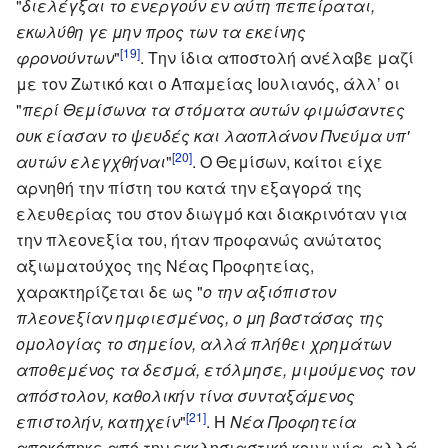
"
διελέγξαι το ενεργούν εν αύτη πεπείραται,
εκωλύθη γε μην προς των τα εκείνης
[19]
φρονούντων
"
. Την ίδια αποστολή ανέλαβε μαζί
με τον Ζωτικό και ο Απαμείας Ιουλιανός, άλλ’ οι
"
περί Θεμίσωνα τα στόματα αυτών φιμώσαντες
ουκ είασαν το ψευδές και λαοπλάνον Πνεύμα υπ'
[20]
αυτών ελεγχθήναι
"
. Ο Θεμίσων, καίτοι είχε
αρνηθή την πίστη του κατά την εξαγορά της
ελευθερίας του στον διωγμό και διακρινόταν για
την πλεονεξία του, ήταν προφανώς ανώτατος
αξιωματούχος της Νέας Προφητείας,
χαρακτηρίζεται δε ως "
ο την αξιόπιστον
πλεονεξίαν ημφιεσμένος, ο μη βαστάσας της
ομολογίας το σημείον, αλλά πλήθει χρημάτων
αποθεμένος τα δεσμά, ετόλμησε, μιμούμενος τον
απόστολον, καθολικήν τίνα συνταξάμενος
[21]
επιστολήν, κατηχείν
"
. Η
Νέα Προφητεία
αποκόπηκε από την εκκλησιαστική κοινωνία, αλλά