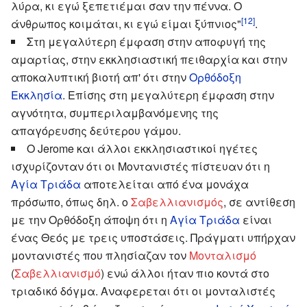
λύρα, κι εγώ ξεπετιέμαι σαν την πέννα. Ο
[12]
άνθρωπος κοιμάται, κι εγώ είμαι ξύπνιος"
.
Στη μεγαλύτερη έμφαση στην αποφυγή της
αμαρτίας, στην εκκλησιαστική πειθαρχία και στην
αποκαλυπτική βιοτή απ' ότι στην
Ορθόδοξη
Εκκλησία
. Επίσης στη μεγαλύτερη έμφαση στην
αγνότητα, συμπεριλαμβανόμενης της
απαγόρευσης δεύτερου γάμου.
Ο Jerome και άλλοι εκκλησιαστικοί ηγέτες
ισχυρίζονταν ότι οι Μοντανιστές πίστευαν ότι η
Αγία Τριάδα
αποτελείται από ένα μονάχα
πρόσωπο, όπως δηλ. ο
Σαβελλιανισμός
, σε αντίθεση
με την Ορθόδοξη άποψη ότι η
Αγία Τριάδα
είναι
ένας Θεός με τρεις υποστάσεις. Πράγματι υπήρχαν
μοντανιστές που πλησίαζαν τον
Μονταλισμό
(
Σαβελλιανισμό
) ενώ άλλοι ήταν πιο κοντά στο
τριαδικό δόγμα. Αναφερεται ότι οι μονταλιστές