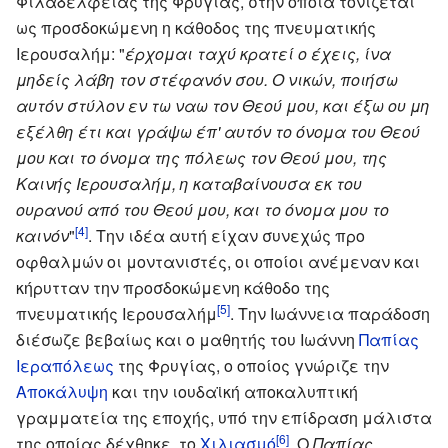
Φιλαδέλφειας της Φρυγίας, στην οποία τονίζεται
ως προσδοκώμενη η κάθοδος της πνευματικής
Ιερουσαλήμ: "
έρχομαι ταχύ κρατεί ο έχεις, ίνα
μηδείς λάβη τον στέφανόν σου. Ο νικών, ποιήσω
αυτόν στύλον εν τω ναω τον Θεού μου, και έξω ου μη
εξέλθη έτι και γράψω έπ' αυτόν το όνομα του Θεού
μου και το όνομα της πόλεως τον Θεού μου, της
Καινής Ιερουσαλήμ, η καταβαίνουσα εκ του
ουρανού από του Θεού μου, και το όνομα μου το
[4]
καινόν
"
. Την ιδέα αυτή είχαν συνεχώς προ
οφθαλμών οι μοντανιστές, οι οποίοι ανέμεναν και
κήρυτταν την προσδοκώμενη κάθοδο της
[5]
πνευματικής Ιερουσαλήμ
. Την Ιωάννεια παράδοση
διέσωζε βεβαίως και ο μαθητής του Ιωάννη
Παπίας
Ιεραπόλεως
της Φρυγίας, ο οποίος γνώριζε την
Αποκάλυψη
και την ιουδαϊκή αποκαλυπτική
γραμματεία της εποχής, υπό την επίδραση μάλιστα
[6]
της οποίας δέχθηκε, το
Χιλιασμό
. Ο
Παπίας