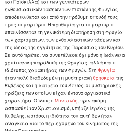
και Πρίσκιλλα) και των γενικότερων
ενθουσιαστικών τάσεων των πιστών της Φρυγίας
αποδεικνύεται και από την πρόθυμη σπουδή τους
προς το μαρτύριο. Η προθυμία για το μαρτύριο
υπαινίσσεται τη γενικότερη διατήρηση στη Φρυγία
των χαρισμάτων, των ενθουσιαστικών τάσεων και
της ιδέας της εγγύτητας της Παρουσίας του Κυρίου.
Σε αυτό πρέπει να συνετέλεσε όχι μόνο η Ιωάννεια
χριστιανική παράδοση της Φρυγίας, αλλά και ο
ιδιότυπος χαρακτήρας των Φρυγών. Στη
Φρυγία
ήταν πολύ διαδεδομένη η μυστηριακή
θρησκεία
της
Κυβέλης
και η λατρεία του
Άττιος
, οι μυστηριακές
πράξεις των οποίων είχαν έντονο οργιαστικό
χαρακτήρα. Ο ίδιος ο
Μοντανός
, πριν ακόμη
ασπασθεί τον Χριστιανισμό, υπήρξε Ιερέας της
Κυβέλης, ωστόσο, η ιδιότητα του αυτή δεν ήταν
αναγκαία για το περιεχόμενο του κινήματος της
Νέας Προφητείας.