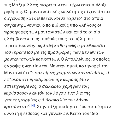
της Μαξιμίλλας, παρά την ανωτέρω απαισιόδοξη
ρήση της. Οι μοντανιστικές κοινότητες είχαν άρτια
οργάνωση και διέθεταν
κοινό ταμείο'
, στο οποίο
συγκεντρώνονταν από ειδικούς υπαλλήλους οι
προσφορές των μοντανιστών και από το οποίο
ελάμβαναν τους μισθούς τους τα μέλη του
ιερατείου.
Είχε δηλαδή καθιερωθή η μισθοδοσία
του ιερατείου με τις προσφορές των μελών των
μοντανιστικών κοινοτήτων
. Ο Απολλώνιος, ο οποίος
έγραψε εναντίον του Μοντανισμού, κατηγορεί τον
Μοντανό ότι "
πρακτήρας χρημάτων καταστήσας, ό
έπ' ονόματι προσφορών την δωροληψίαν
επιτεχνώμενος, ο σαλάρια χορηγών τοις
κηρύσσουσιν αυτόν τον λόγον, ίνα δια της
γαστριμαργίας η διδασκαλία του λόγου
[14]
κρατύνηται
"
. Στην τάξη του Ιερατείου αυτού ήταν
δυνατή η είσοδος και γυναικών. Κατά τον ίδιο