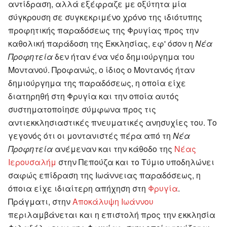
αντίδραση, αλλά εξέφραζε με οξύτητα μία
σύγκρουση σε συγκεκριμένο χρόνο της ιδιότυπης
προφητικής παραδόσεως της Φρυγίας προς την
καθολική παράδοση της Εκκλησίας, εφ' όσον η
Νέα
Προφητεία
δεν ήταν ένα νέο δημιούργημα του
Μοντανού. Προφανώς, ο ίδιος ο Μοντανός ήταν
δημιούργημα της παραδόσεως, η οποία είχε
διατηρηθή στη Φρυγία και την οποία αυτός
συστηματοποίησε σύμφωνα προς τις
αντιεκκλησιαστικές πνευματικές ανησυχίες του. Το
γεγονός ότι οι μοντανιστές πέρα από τη
Νέα
Προφητεία
ανέμεναν και την κάθοδο της
Νέας
Ιερουσαλήμ
στην Πεπούζα και το Τύμιο υποδηλώνει
σαφώς επίδραση της Ιωάννειας παραδόσεως, η
όποια είχε ιδιαίτερη απήχηση στη
Φρυγία
.
Πράγματι, στην
Αποκάλυψη Ιωάννου
περιλαμβάνεται και η επιστολή προς την εκκλησία