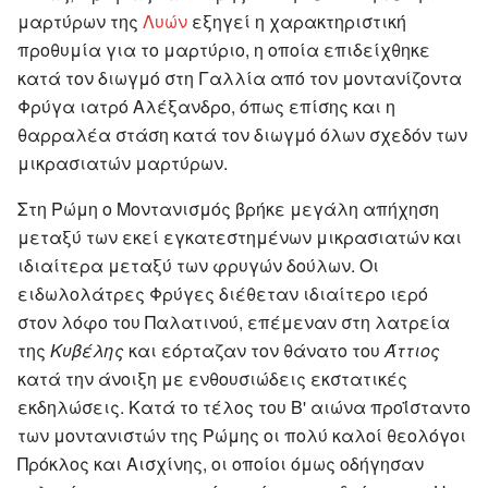
μαρτύρων της
Λυών
εξηγεί η χαρακτηριστική
προθυμία για το μαρτύριο, η οποία επιδείχθηκε
κατά τον διωγμό στη Γαλλία από τον μοντανίζοντα
Φρύγα ιατρό Αλέξανδρο, όπως επίσης και η
θαρραλέα στάση κατά τον διωγμό όλων σχεδόν των
μικρασιατών μαρτύρων.
Στη Ρώμη ο Μοντανισμός βρήκε μεγάλη απήχηση
μεταξύ των εκεί εγκατεστημένων μικρασιατών και
ιδιαίτερα μεταξύ των φρυγών δούλων. Οι
ειδωλολάτρες Φρύγες διέθεταν ιδιαίτερο ιερό
στον λόφο του Παλατινού, επέμεναν στη λατρεία
της
Κυβέλης
και εόρταζαν τον θάνατο του
Άττιος
κατά την άνοιξη με ενθουσιώδεις εκστατικές
εκδηλώσεις. Κατά το τέλος του Β' αιώνα προΐσταντο
των μοντανιστών της Ρώμης οι πολύ καλοί θεολόγοι
Πρόκλος και Αισχίνης, οι οποίοι όμως οδήγησαν