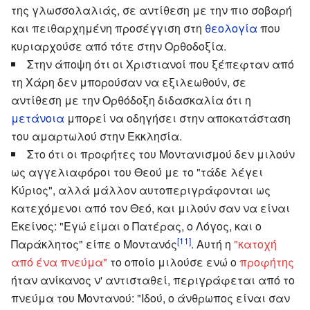
της γλωσσολαλιάς, σε αντίθεση με την πιο σοβαρή
και πειθαρχημένη προσέγγιση στη
θεολογία
που
κυριαρχούσε από τότε στην Ορθοδοξία.
Στην άποψη ότι οι Χριστιανοί που ξέπεφταν από
τη Χάρη δεν μπορούσαν να εξιλεωθούν, σε
αντίθεση με την Ορθόδοξη διδασκαλία ότι η
μετάνοια
μπορεί να οδηγήσει στην αποκατάσταση
του αμαρτωλού στην Εκκλησία.
Στο ότι οι προφήτες του Μοντανισμού δεν μιλούν
ως αγγελιαφόροι του Θεού με το "τάδε λέγει
Κύριος", αλλά μάλλον αυτοπεριγράφονται ως
κατεχόμενοι από τον Θεό, και μιλούν σαν να είναι
Εκείνος: "Εγώ είμαι ο Πατέρας, ο Λόγος, και ο
[11]
Παράκλητος" είπε ο Μοντανός
. Αυτή η
"κατοχή
από ένα πνεύμα"
το οποίο μιλούσε ενώ ο
προφήτης
ήταν ανίκανος ν' αντισταθεί, περιγράφεται από το
πνεύμα του Μοντανού: "Ιδού, ο άνθρωπος είναι σαν