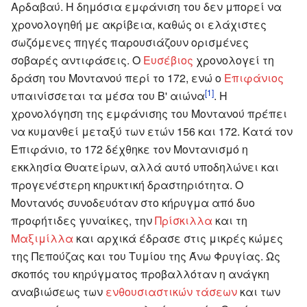
Αρδαβαύ. Η δημόσια εμφάνιση του δεν μπορεί να
χρονολογηθή με ακρίβεια, καθώς οι ελάχιστες
σωζόμενες πηγές παρουσιάζουν ορισμένες
σοβαρές αντιφάσεις. Ο
Ευσέβιος
χρονολογεί τη
δράση του Μοντανού περί το 172, ενώ ο
Επιφάνιος
[1]
υπαινίσσεται τα μέσα του Β' αιώνα
. Η
χρονολόγηση της εμφάνισης του Μοντανού πρέπει
να κυμανθεί μεταξύ των ετών 156 και 172. Κατά τον
Επιφάνιο, το 172 δέχθηκε τον Μοντανισμό η
εκκλησία Θυατείρων, αλλά αυτό υποδηλώνει και
προγενέστερη κηρυκτική δραστηριότητα. Ο
Μοντανός συνοδευόταν στο κήρυγμα από δυο
προφήτιδες γυναίκες, την
Πρίσκιλλα
και τη
Μαξιμίλλα
και αρχικά έδρασε στις μικρές κώμες
της Πεπούζας και του Τυμίου της Άνω Φρυγίας. Ως
σκοπός του κηρύγματος προβαλλόταν η ανάγκη
αναβιώσεως των
ενθουσιαστικών τάσεων
και των